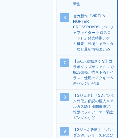
新生
セガ新作『VIRTUA
6
FIGHTER
CROSSROADS（バーチ
ャファイター クロスロ
ード）』発売時期、ゲー
ム概要、登場キャラクタ
ーなど最新情報まとめ
【SAO×結城さくな】コ
7
ラボグッズがファミマで
8/13発売。描き下ろしイ
ラスト使用のアクキー＆
缶バッジが登場
【Gジェネ】『SDガンダ
8
ム外伝』伝説の巨人＆ア
ルガス騎士団開催決定。
報酬はフルアーマー騎士
ガンダムなど
【Gジェネ攻略】『ガン
9
ダムW』シリーズおよび