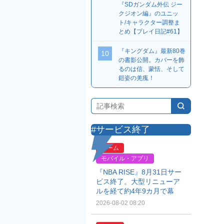
『SDガンダム外伝 ジー
クジオン編』のユニッ
ト/キャラクター調整ま
とめ【プレイ日記#61】
『キングダム』最新80巻
10
の書影公開。カバーを飾
るのは信、蒙恬、そして
鎧姿の羌瘣！
#サービス終了
ゲーム
モバイル・アプリ
『NBA RISE』8月31日サー
ビス終了。大型リニューア
ルを経て約4年9カ月で幕
2026-08-02 08:20