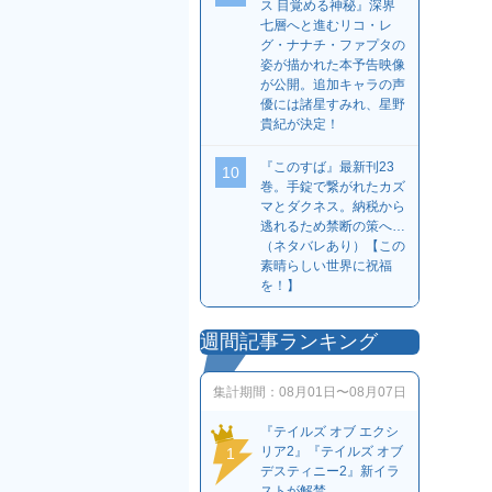
ス 目覚める神秘』深界
七層へと進むリコ・レ
グ・ナナチ・ファプタの
姿が描かれた本予告映像
が公開。追加キャラの声
優には諸星すみれ、星野
貴紀が決定！
『このすば』最新刊23
10
巻。手錠で繋がれたカズ
マとダクネス。納税から
逃れるため禁断の策へ…
（ネタバレあり）【この
素晴らしい世界に祝福
を！】
週間記事ランキング
集計期間：
08月01日〜08月07日
『テイルズ オブ エクシ
リア2』『テイルズ オブ
1
デスティニー2』新イラ
ストが解禁。