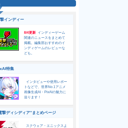
集
撃インディー
8/4更新
インディーゲーム
関連のニュースをまとめて
掲載。編集部おすすめのイ
ンディゲームのレビューな
ども。
ixAI特集
インタビューや使用レポー
トなどで、世界No.1アニメ
画像生成AI・PixAIの魅力に
迫ります！
電撃ディシディア”まとめページ
スクウェア・エニックスよ