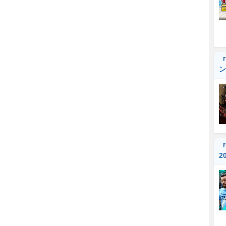
『
ン
『
2