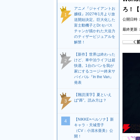
アニメ『ジャイアントお
ろ！【
嬢様』2027年1月より放
1
公開日時：2
送開始決定。巨大化した
富士動機子とDr.セバス
最終更新：2
チャンが描かれた大迫力
のティザービジュアルを
解禁！
【新作】世界は終わった
けど、車中泊ライフは超
2
快適。1台のバンを我が
家にするコージー終末サ
バイバル『In the Van』
発表
【難読漢字】夏といえ
ば“蕣”。読み方は？
3
【NIKKE×ペルソナ】新
4
キャラ・天城雪子
（CV：小清水亜美）公
開！