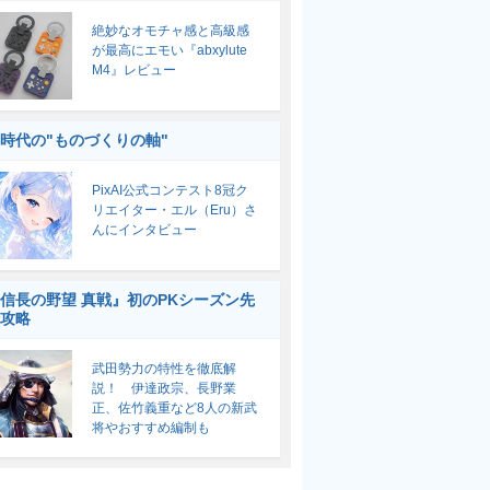
絶妙なオモチャ感と高級感
が最高にエモい『abxylute
M4』レビュー
I時代の"ものづくりの軸"
PixAI公式コンテスト8冠ク
リエイター・エル（Eru）さ
んにインタビュー
信長の野望 真戦』初のPKシーズン先
攻略
武田勢力の特性を徹底解
説！ 伊達政宗、長野業
正、佐竹義重など8人の新武
将やおすすめ編制も