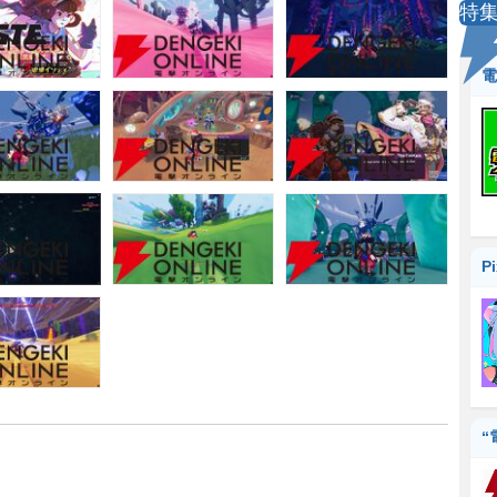
特
電
P
“