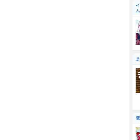
イ
ム
ま
電