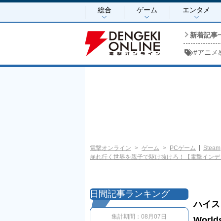
総合
ゲーム
エンタメ
新着記事
#
アニメ
電撃オンライン
ゲーム
PCゲーム
Steam
崩れ行く世界を親子で駆け抜けろ！【電撃インディ
日間記事ランキング
ハイス
集計期間：
08月07日
Wor