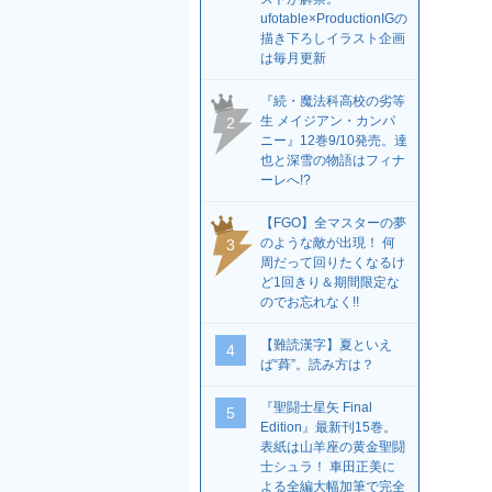
ufotable×ProductionIGの
描き下ろしイラスト企画
は毎月更新
『続・魔法科高校の劣等
生 メイジアン・カンパ
2
ニー』12巻9/10発売。達
也と深雪の物語はフィナ
ーレへ!?
【FGO】全マスターの夢
のような敵が出現！ 何
3
周だって回りたくなるけ
ど1回きり＆期間限定な
のでお忘れなく!!
【難読漢字】夏といえ
4
ば“蕣”。読み方は？
『聖闘士星矢 Final
5
Edition』最新刊15巻。
表紙は山羊座の黄金聖闘
士シュラ！ 車田正美に
よる全編大幅加筆で完全