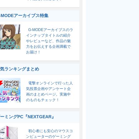
-MODEアーカイブス特集
G-MODEアーカイブスのラ
インナップタイトルの紹介
やレビューなど、作品の魅
力をお伝えする企画満載で
お届け！
気ランキングまとめ
電撃オンラインで行った人
気投票企画やアンケート企
画のまとめページ。実施中
のものもチェック！
ーミングPC『NEXTGEAR』
初心者にも安心のマウスコ
ンピューターのゲーミング