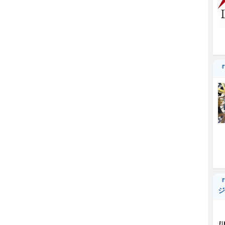
『
『
ジ