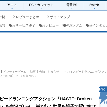
アニメ
PC・ガジェット
電撃PS
Switch
一覧
レビューまとめ
サイトマップ
感想
#
サービス終了
#
レビュー
#
ガンダム
#
インタビ
インディーゲーム
動画
告知（お知らせ）
ハイスピードランニングアクション『
ー#968】
＜画像7/10＞
PR
ピードランニングアクション『HASTE: Broken
5
lds』を実況プレイ。崩れ行く世界を親子で駆け抜け