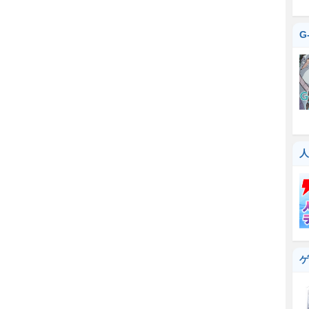
G
人
ゲ