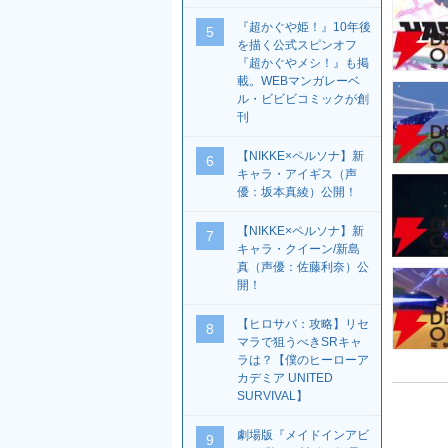
『超かぐや姫！』10年後
5
を描く公式スピンオフ
『超かぐやメシ！』も掲
載。WEBマンガレーベ
ル・ビビビコミックが創
刊
【NIKKE×ペルソナ】新
6
キャラ・アイギス（声
優：坂本真綾）公開！
【NIKKE×ペルソナ】新
7
キャラ・クイーン/新島
真（声優：佐藤利奈）公
開！
【ヒロサバ：攻略】リセ
8
マラで狙うべきSRキャ
ラは？【僕のヒーローア
カデミア UNITED
SURVIVAL】
劇場版『メイドインアビ
9