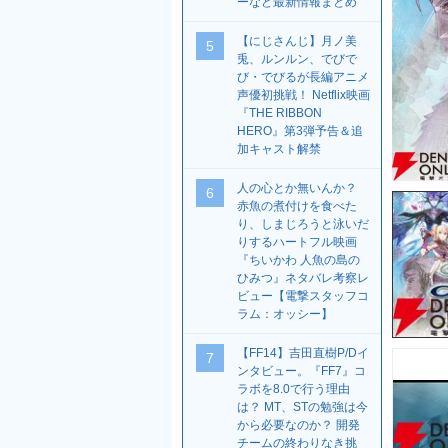
ーなど最新情報まとめ
【にじさんじ】月ノ美
5
兎、ルンルン、でびで
び・でびるが長編アニメ
声優初挑戦！ Netflix映画
『THE RIBBON
HERO』第3弾予告＆追
加キャスト解禁
人の心とか無いんか？
6
赤魚の煮付けを食べた
り、しまじろうと泳いだ
りするハートフル映画
『ちいかわ 人魚の島の
ひみつ』ネタバレ考察レ
ビュー【電撃スタッフコ
ラム：オッシー】
【FF14】吉田直樹P/Dイ
7
ンタビュー。『FF7』コ
ラボを8.0で行う理由
は？ MT、STの勉強は今
から必要なのか？ 開発
チームの終わりなき挑