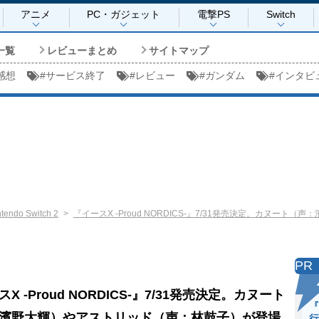
アニメ
PC・ガジェット
電撃PS
Switch
一覧
レビューまとめ
サイトマップ
感想
#
サービス終了
#
レビュー
#
ガンダム
#
インタビ
ntendo Switch 2
『イースX -Proud NORDICS-』7/31発売決定。カヌー
PR
X -Proud NORDICS-』7/31発売決定。カヌート
『
濱野大輝）やアストリッド（声：林鼓子）が登場
行