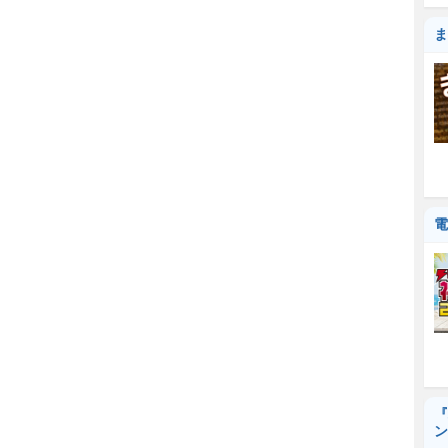
ま
電
『
ン