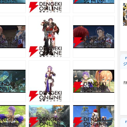
『
ジ
『