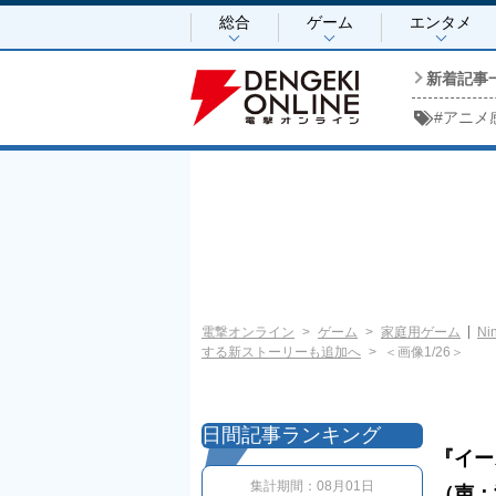
総合
ゲーム
エンタメ
新着記事
#
アニメ
電撃オンライン
ゲーム
家庭用ゲーム
Ni
する新ストーリーも追加へ
＜画像1/26＞
日間記事ランキング
『イース
集計期間：
08月01日
（声：