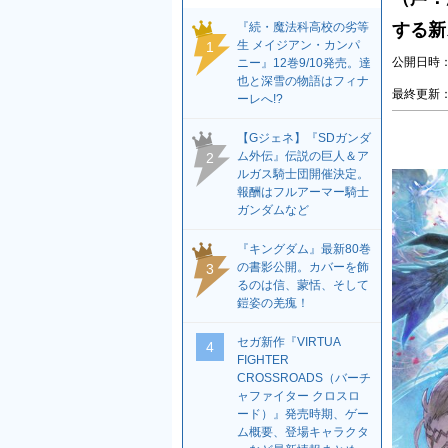
『続・魔法科高校の劣等
する新
生 メイジアン・カンパ
1
公開日時：2
ニー』12巻9/10発売。達
也と深雪の物語はフィナ
最終更新：2
ーレへ!?
【Gジェネ】『SDガンダ
ム外伝』伝説の巨人＆ア
2
ルガス騎士団開催決定。
報酬はフルアーマー騎士
ガンダムなど
『キングダム』最新80巻
の書影公開。カバーを飾
3
るのは信、蒙恬、そして
鎧姿の羌瘣！
セガ新作『VIRTUA
4
FIGHTER
CROSSROADS（バーチ
ャファイター クロスロ
ード）』発売時期、ゲー
ム概要、登場キャラクタ