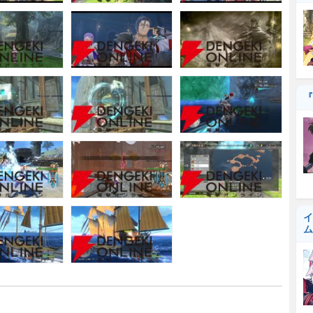
『
イ
ム