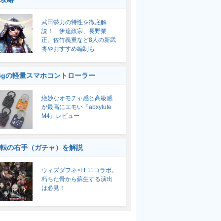
武田勢力の特性を徹底解
説！ 伊達政宗、長野業
正、佐竹義重など8人の新武
将やおすすめ編制も
6gの軽量スマホコントローラー
絶妙なオモチャ感と高級感
が最高にエモい『abxylute
M4』レビュー
転の右手（ガチャ）を解説
ウィズダフネ×FF11コラボ。
朽ちた骨から蘇生する演出
は必見！