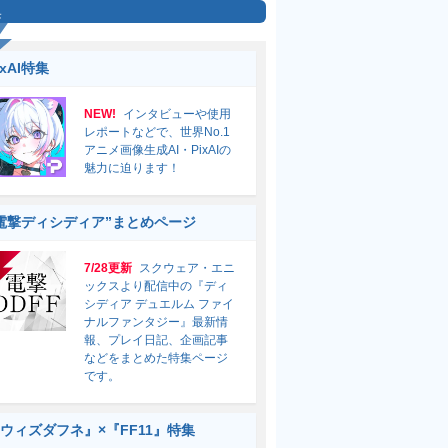
集
ixAI特集
NEW!
インタビューや使用
レポートなどで、世界No.1
アニメ画像生成AI・PixAIの
魅力に迫ります！
電撃ディシディア”まとめページ
7/28更新
スクウェア・エニ
ックスより配信中の『ディ
シディア デュエルム ファイ
ナルファンタジー』最新情
報、プレイ日記、企画記事
などをまとめた特集ページ
です。
ウィズダフネ』×『FF11』特集