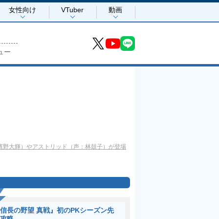
女性向け
VTuber
動画
ュー
ト（声：濱野大輝）やアストリッド（声：林鼓子）が登場
信長の野望 真戦』初のPKシーズン先
攻略