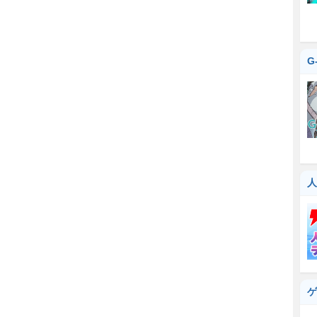
G
人
ゲ