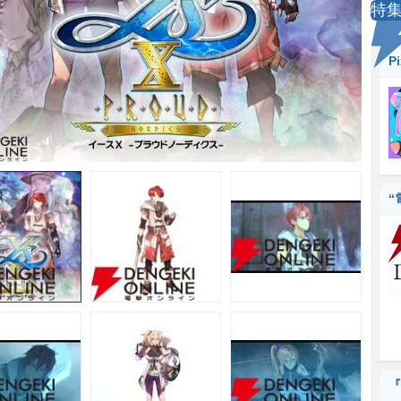
特
P
“
『