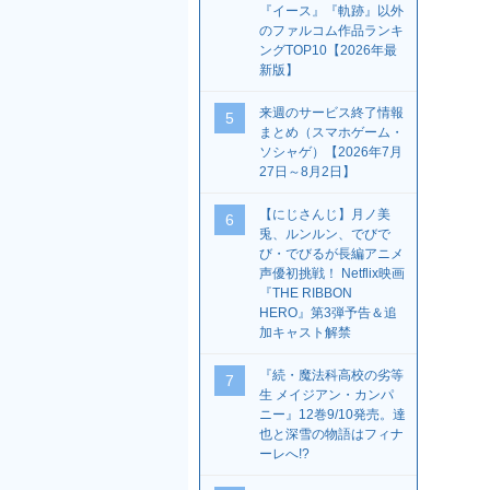
『イース』『軌跡』以外
のファルコム作品ランキ
ングTOP10【2026年最
新版】
来週のサービス終了情報
5
まとめ（スマホゲーム・
ソシャゲ）【2026年7月
27日～8月2日】
【にじさんじ】月ノ美
6
兎、ルンルン、でびで
び・でびるが長編アニメ
声優初挑戦！ Netflix映画
『THE RIBBON
HERO』第3弾予告＆追
加キャスト解禁
『続・魔法科高校の劣等
7
生 メイジアン・カンパ
ニー』12巻9/10発売。達
也と深雪の物語はフィナ
ーレへ!?