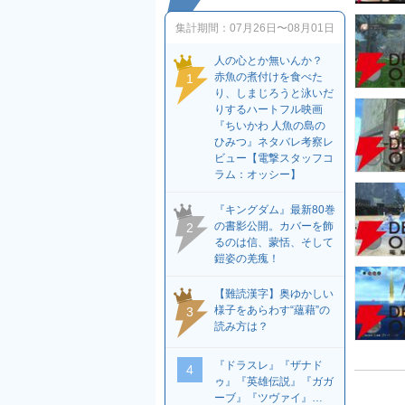
集計期間：
07月26日〜08月01日
人の心とか無いんか？
赤魚の煮付けを食べた
1
り、しまじろうと泳いだ
りするハートフル映画
『ちいかわ 人魚の島の
ひみつ』ネタバレ考察レ
ビュー【電撃スタッフコ
ラム：オッシー】
『キングダム』最新80巻
の書影公開。カバーを飾
2
るのは信、蒙恬、そして
鎧姿の羌瘣！
【難読漢字】奥ゆかしい
様子をあらわす“蘊藉”の
3
読み方は？
『ドラスレ』『ザナド
4
ゥ』『英雄伝説』『ガガ
ーブ』『ツヴァイ』…