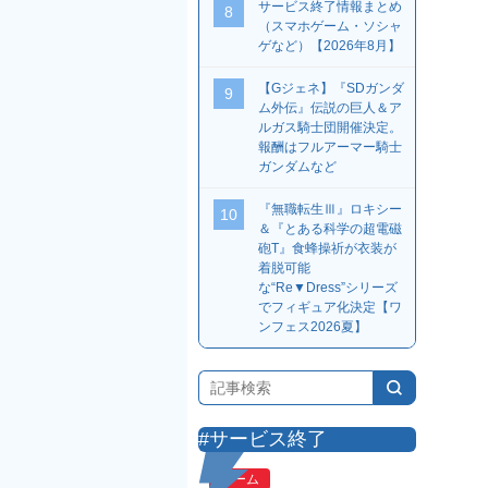
サービス終了情報まとめ
8
（スマホゲーム・ソシャ
ゲなど）【2026年8月】
【Gジェネ】『SDガンダ
9
ム外伝』伝説の巨人＆ア
ルガス騎士団開催決定。
報酬はフルアーマー騎士
ガンダムなど
『無職転生Ⅲ』ロキシー
10
＆『とある科学の超電磁
砲T』食蜂操祈が衣装が
着脱可能
な“Re▼Dress”シリーズ
でフィギュア化決定【ワ
ンフェス2026夏】
#サービス終了
ゲーム