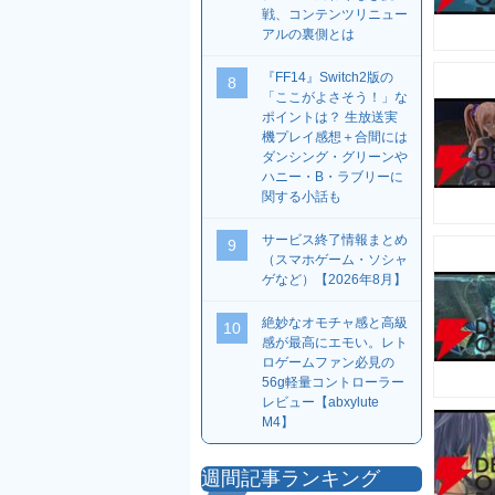
戦、コンテンツリニュー
アルの裏側とは
『FF14』Switch2版の
8
「ここがよさそう！」な
ポイントは？ 生放送実
機プレイ感想＋合間には
ダンシング・グリーンや
ハニー・B・ラブリーに
関する小話も
サービス終了情報まとめ
9
（スマホゲーム・ソシャ
ゲなど）【2026年8月】
絶妙なオモチャ感と高級
10
感が最高にエモい。レト
ロゲームファン必見の
56g軽量コントローラー
レビュー【abxylute
M4】
週間記事ランキング