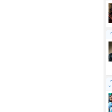
『
『
2