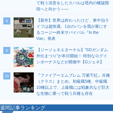
て戦う決意をしたスバルは塔内の螺旋階
段へと向かう――
【新作】世界は終わったけど、車中泊ラ
8
イフは超快適。1台のバンを我が家にす
るコージー終末サバイバル『In the
Van』発表
【ジージェネエターナル】“SDガンダム
9
外伝まつり”が本日開始！ 特別なログイ
ンボーナスなどが開催中【Gジェネ】
『ファイアーエムブレム 万紫千紅』兵種
10
（クラス）まとめ。初級職5種、中級職
10種以上で、上級職には戦象兵など巨大
な生物に乗って戦う兵種も存在
週間記事ランキング