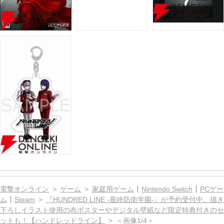
電撃オンライン
ゲーム
家庭用ゲーム
Nintendo Switch
PCゲー
ム
Steam
『HUNDRED LINE -最終防衛学園-』が予約受付中。描き
下ろしイラスト使用の布ポスターやデジタル壁紙など限定特典付きのセ
ットも！【ハンドレッドライン】
＜画像1/4＞