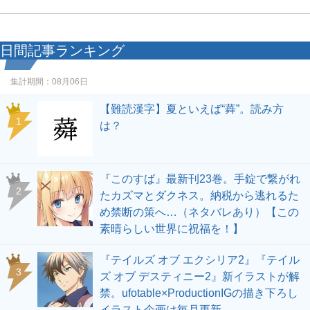
日間記事ランキング
集計期間：
08月06日
【難読漢字】夏といえば“蕣”。読み方
1
は？
『このすば』最新刊23巻。手錠で繋がれ
2
たカズマとダクネス。納税から逃れるた
め禁断の策へ…（ネタバレあり）【この
素晴らしい世界に祝福を！】
『テイルズ オブ エクシリア2』『テイル
3
ズ オブ デスティニー2』新イラストが解
禁。ufotable×ProductionIGの描き下ろし
イラスト企画は毎月更新