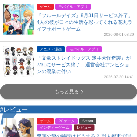
ゲーム
モバイル・アプリ
『フルールデイズ』8月31日サービス終了。
4人の彼が日々の生活を彩ってくれる花丸ラ
イフサポートゲーム
2026-08-01 08:20
アニメ・漫画
モバイル・アプリ
『文豪ストレイドッグス 迷ヰ犬怪奇譚』が
7/31にサービス終了。運営会社アンビショ
ンの廃業に伴い
2026-07-30 14:41
もっと見る
#レビュー
ゲーム
PCゲーム
Steam
インディーゲーム
レビュー
双頭の龍の髪型はどうする？ 獣人都市で理