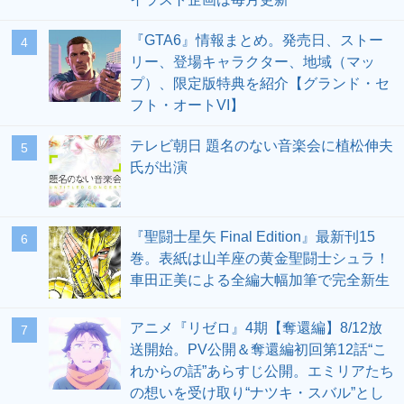
『GTA6』情報まとめ。発売日、ストー
4
リー、登場キャラクター、地域（マッ
プ）、限定版特典を紹介【グランド・セ
フト・オートVI】
テレビ朝日 題名のない音楽会に植松伸夫
5
氏が出演
『聖闘士星矢 Final Edition』最新刊15
6
巻。表紙は山羊座の黄金聖闘士シュラ！
車田正美による全編大幅加筆で完全新生
アニメ『リゼロ』4期【奪還編】8/12放
7
送開始。PV公開＆奪還編初回第12話“こ
れからの話”あらすじ公開。エミリアたち
の想いを受け取り“ナツキ・スバル”とし