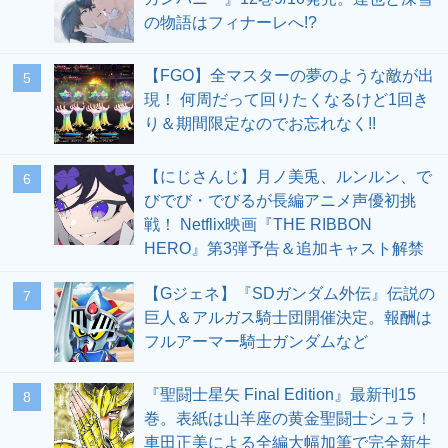
の物語はフィナーレへ!?
【FGO】全マスターの夢のような敵が出
5
現！ 何周だって回りたくなるけど1回き
り＆期間限定なのでお忘れなく!!
【にじさんじ】月ノ美兎、ルンルン、で
6
びでび・でびるが長編アニメ声優初挑
戦！ Netflix映画『THE RIBBON
HERO』第3弾予告＆追加キャスト解禁
【Gジェネ】『SDガンダム外伝』伝説の
7
巨人＆アルガス騎士団開催決定。報酬は
フルアーマー騎士ガンダムなど
『聖闘士星矢 Final Edition』最新刊15
8
巻。表紙は山羊座の黄金聖闘士シュラ！
車田正美による全編大幅加筆で完全新生