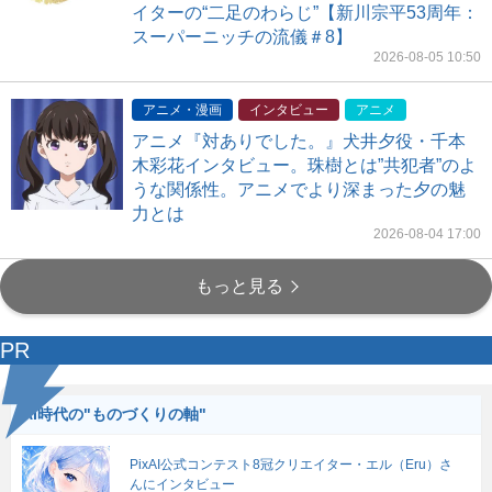
イターの“二足のわらじ”【新川宗平53周年：
スーパーニッチの流儀＃8】
2026-08-05 10:50
アニメ・漫画
インタビュー
アニメ
アニメ『対ありでした。』犬井夕役・千本
木彩花インタビュー。珠樹とは”共犯者”のよ
うな関係性。アニメでより深まった夕の魅
力とは
2026-08-04 17:00
もっと見る
PR
AI時代の"ものづくりの軸"
PixAI公式コンテスト8冠クリエイター・エル（Eru）さ
んにインタビュー