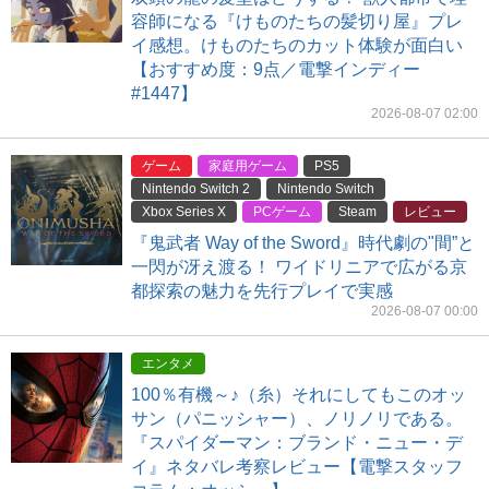
容師になる『けものたちの髪切り屋』プレ
イ感想。けものたちのカット体験が面白い
【おすすめ度：9点／電撃インディー
#1447】
2026-08-07 02:00
ゲーム
家庭用ゲーム
PS5
Nintendo Switch 2
Nintendo Switch
Xbox Series X
PCゲーム
Steam
レビュー
『鬼武者 Way of the Sword』時代劇の"間”と
一閃が冴え渡る！ ワイドリニアで広がる京
都探索の魅力を先行プレイで実感
2026-08-07 00:00
エンタメ
100％有機～♪（糸）それにしてもこのオッ
サン（パニッシャー）、ノリノリである。
『スパイダーマン：ブランド・ニュー・デ
イ』ネタバレ考察レビュー【電撃スタッフ