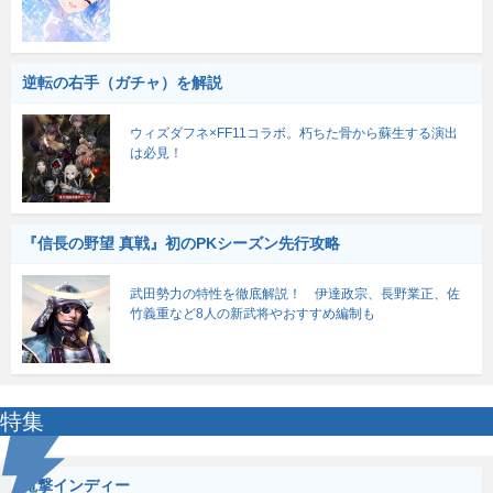
逆転の右手（ガチャ）を解説
ウィズダフネ×FF11コラボ。朽ちた骨から蘇生する演出
は必見！
『信長の野望 真戦』初のPKシーズン先行攻略
武田勢力の特性を徹底解説！ 伊達政宗、長野業正、佐
竹義重など8人の新武将やおすすめ編制も
特集
電撃インディー