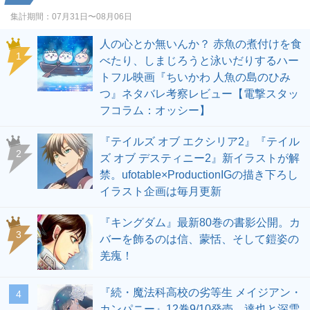
集計期間：
07月31日〜08月06日
人の心とか無いんか？ 赤魚の煮付けを食
1
べたり、しまじろうと泳いだりするハー
トフル映画『ちいかわ 人魚の島のひみ
つ』ネタバレ考察レビュー【電撃スタッ
フコラム：オッシー】
『テイルズ オブ エクシリア2』『テイル
2
ズ オブ デスティニー2』新イラストが解
禁。ufotable×ProductionIGの描き下ろし
イラスト企画は毎月更新
『キングダム』最新80巻の書影公開。カ
3
バーを飾るのは信、蒙恬、そして鎧姿の
羌瘣！
『続・魔法科高校の劣等生 メイジアン・
4
カンパニー』12巻9/10発売。達也と深雪