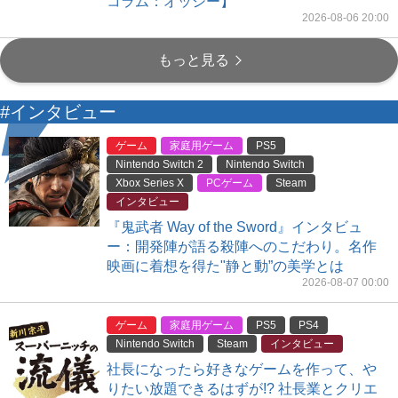
コラム：オッシー】
2026-08-06 20:00
もっと見る
#インタビュー
ゲーム
家庭用ゲーム
PS5
Nintendo Switch 2
Nintendo Switch
Xbox Series X
PCゲーム
Steam
インタビュー
『鬼武者 Way of the Sword』インタビュ
ー：開発陣が語る殺陣へのこだわり。名作
映画に着想を得た"静と動”の美学とは
2026-08-07 00:00
ゲーム
家庭用ゲーム
PS5
PS4
Nintendo Switch
Steam
インタビュー
社長になったら好きなゲームを作って、や
りたい放題できるはずが!? 社長業とクリエ