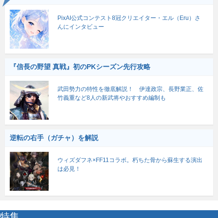
PixAI公式コンテスト8冠クリエイター・エル（Eru）さ
んにインタビュー
『信長の野望 真戦』初のPKシーズン先行攻略
武田勢力の特性を徹底解説！ 伊達政宗、長野業正、佐
竹義重など8人の新武将やおすすめ編制も
逆転の右手（ガチャ）を解説
ウィズダフネ×FF11コラボ。朽ちた骨から蘇生する演出
は必見！
特集