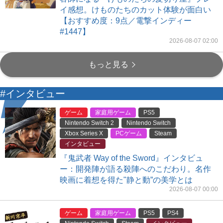
イ感想。けものたちのカット体験が面白い
【おすすめ度：9点／電撃インディー
#1447】
2026-08-07 02:00
もっと見る
#インタビュー
ゲーム
家庭用ゲーム
PS5
Nintendo Switch 2
Nintendo Switch
Xbox Series X
PCゲーム
Steam
インタビュー
『鬼武者 Way of the Sword』インタビュ
ー：開発陣が語る殺陣へのこだわり。名作
映画に着想を得た"静と動”の美学とは
2026-08-07 00:00
ゲーム
家庭用ゲーム
PS5
PS4