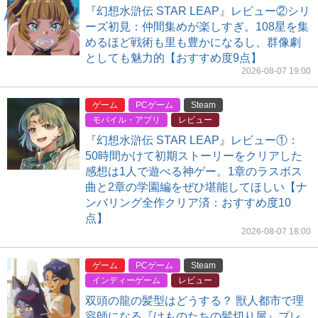
『幻想水滸伝 STAR LEAP』レビュー②シリ
ーズ初見：仲間集めが楽しすぎ。108星を集
めるほど戦術も里も豊かになるし、群像劇
としても魅力的【おすすめ度9点】
2026-08-07 19:00
ゲーム
PCゲーム
Steam
モバイル・アプリ
レビュー
『幻想水滸伝 STAR LEAP』レビュー①：
50時間かけて初期ストーリーをクリアした
感想は1人で遊べる神ゲー。1章のラスボス
曲と2章の学園編をぜひ堪能してほしい【ナ
ンバリング全作クリア済：おすすめ度10
点】
2026-08-07 18:00
ゲーム
PCゲーム
Steam
インディーゲーム
レビュー
双頭の龍の髪型はどうする？ 獣人都市で理
容師になる『けものたちの髪切り屋』プレ