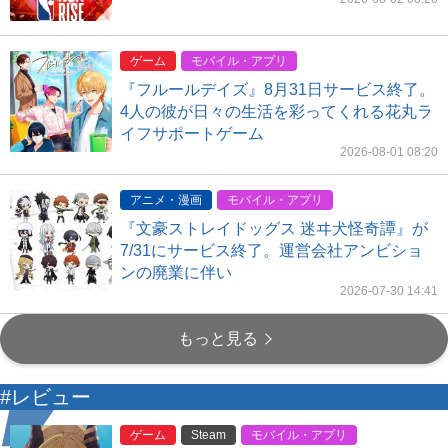
ゲーム
モバイル・アプリ
『フルールデイズ』8月31日サービス終了。
4人の彼が日々の生活を彩ってくれる花丸ラ
イフサポートゲーム
2026-08-01 08:20
アニメ・漫画
モバイル・アプリ
『文豪ストレイドッグス 迷ヰ犬怪奇譚』が
7/31にサービス終了。運営会社アンビショ
ンの廃業に伴い
2026-07-30 14:41
もっと見る
#レビュー
ゲーム
Steam
モバイル・アプリ