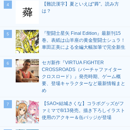
【難読漢字】夏といえば“蕣”。読み方
4
は？
『聖闘士星矢 Final Edition』最新刊15
5
巻。表紙は山羊座の黄金聖闘士シュラ！
車田正美による全編大幅加筆で完全新生
セガ新作『VIRTUA FIGHTER
6
CROSSROADS（バーチャファイター
クロスロード）』発売時期、ゲーム概
要、登場キャラクターなど最新情報まと
め
【SAO×結城さくな】コラボグッズがフ
7
ァミマで8/13発売。描き下ろしイラスト
使用のアクキー＆缶バッジが登場