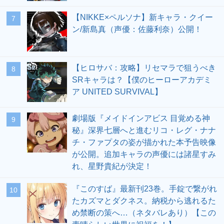
【NIKKE×ペルソナ】新キャラ・クイー
7
ン/新島真（声優：佐藤利奈）公開！
【ヒロサバ：攻略】リセマラで狙うべき
8
SRキャラは？【僕のヒーローアカデミ
ア UNITED SURVIVAL】
劇場版『メイドインアビス 目覚める神
9
秘』深界七層へと進むリコ・レグ・ナナ
チ・ファプタの姿が描かれた本予告映像
が公開。追加キャラの声優には諸星すみ
れ、星野貴紀が決定！
『このすば』最新刊23巻。手錠で繋がれ
10
たカズマとダクネス。納税から逃れるた
め禁断の策へ…（ネタバレあり）【この