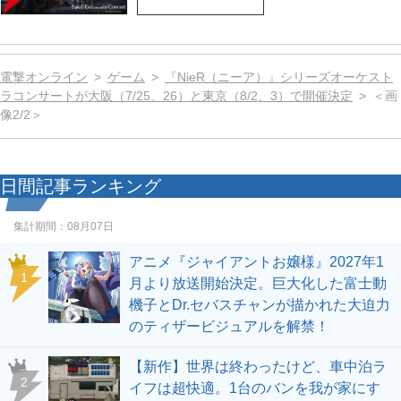
電撃オンライン
ゲーム
『NieR（ニーア）』シリーズオーケスト
ラコンサートが大阪（7/25、26）と東京（8/2、3）で開催決定
＜画
像2/2＞
日間記事ランキング
集計期間：
08月07日
アニメ『ジャイアントお嬢様』2027年1
1
月より放送開始決定。巨大化した富士動
機子とDr.セバスチャンが描かれた大迫力
のティザービジュアルを解禁！
【新作】世界は終わったけど、車中泊ラ
2
イフは超快適。1台のバンを我が家にす