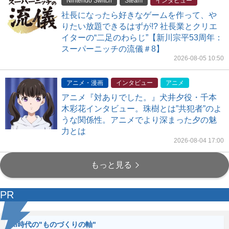
Nintendo Switch
Steam
インタビュー
社長になったら好きなゲームを作って、や
りたい放題できるはずが!? 社長業とクリエ
イターの“二足のわらじ”【新川宗平53周年：
スーパーニッチの流儀＃8】
2026-08-05 10:50
アニメ・漫画
インタビュー
アニメ
アニメ『対ありでした。』犬井夕役・千本
木彩花インタビュー。珠樹とは”共犯者”のよ
うな関係性。アニメでより深まった夕の魅
力とは
2026-08-04 17:00
もっと見る
PR
AI時代の"ものづくりの軸"