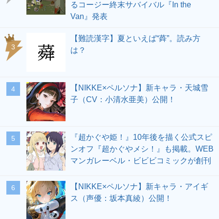
るコージー終末サバイバル『In the
Van』発表
【難読漢字】夏といえば“蕣”。読み方
3
は？
【NIKKE×ペルソナ】新キャラ・天城雪
4
子（CV：小清水亜美）公開！
『超かぐや姫！』10年後を描く公式スピ
5
ンオフ『超かぐやメシ！』も掲載。WEB
マンガレーベル・ビビビコミックが創刊
【NIKKE×ペルソナ】新キャラ・アイギ
6
ス（声優：坂本真綾）公開！