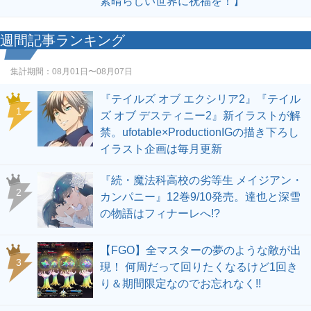
素晴らしい世界に祝福を！】
週間記事ランキング
集計期間：
08月01日〜08月07日
『テイルズ オブ エクシリア2』『テイル
1
ズ オブ デスティニー2』新イラストが解
禁。ufotable×ProductionIGの描き下ろし
イラスト企画は毎月更新
『続・魔法科高校の劣等生 メイジアン・
2
カンパニー』12巻9/10発売。達也と深雪
の物語はフィナーレへ!?
【FGO】全マスターの夢のような敵が出
3
現！ 何周だって回りたくなるけど1回き
り＆期間限定なのでお忘れなく!!