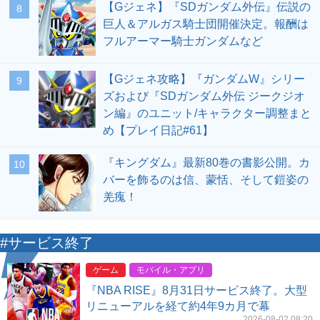
【Gジェネ】『SDガンダム外伝』伝説の
8
巨人＆アルガス騎士団開催決定。報酬は
フルアーマー騎士ガンダムなど
【Gジェネ攻略】『ガンダムW』シリー
9
ズおよび『SDガンダム外伝 ジークジオ
ン編』のユニット/キャラクター調整まと
め【プレイ日記#61】
『キングダム』最新80巻の書影公開。カ
10
バーを飾るのは信、蒙恬、そして鎧姿の
羌瘣！
#サービス終了
ゲーム
モバイル・アプリ
『NBA RISE』8月31日サービス終了。大型
リニューアルを経て約4年9カ月で幕
2026-08-02 08:20