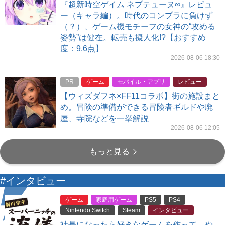
『超新時空ゲイム ネプテューヌ∞』レビュ
ー（キャラ編）。時代のコンプラに負けず
（？）、ゲーム機モチーフの女神の“攻める
姿勢”は健在。転売も擬人化!?【おすすめ
度：9.6点】
2026-08-06 18:30
PR
ゲーム
モバイル・アプリ
レビュー
【ウィズダフネ×FF11コラボ】街の施設まと
め。冒険の準備ができる冒険者ギルドや廃
屋、寺院などを一挙解説
2026-08-06 12:05
もっと見る
#インタビュー
ゲーム
家庭用ゲーム
PS5
PS4
Nintendo Switch
Steam
インタビュー
社長になったら好きなゲームを作って、や