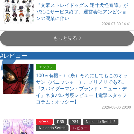
『文豪ストレイドッグス 迷ヰ犬怪奇譚』が
7/31にサービス終了。運営会社アンビショ
ンの廃業に伴い
2026-07-30 14:41
もっと見る
#レビュー
エンタメ
100％有機～♪（糸）それにしてもこのオッ
サン（パニッシャー）、ノリノリである。
『スパイダーマン：ブランド・ニュー・デ
イ』ネタバレ考察レビュー【電撃スタッフ
コラム：オッシー】
2026-08-06 20:00
ゲーム
PS5
PS4
Nintendo Switch 2
Nintendo Switch
レビュー