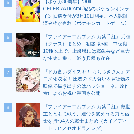
【ポケカ30周年】“30th
5
CELEBRATION”4商品のポケセンオンラ
イン抽選受付が8月10日開始。本人認証
済み枠が有利【ポケモンカードゲーム】
『ファイアーエムブレム 万紫千紅』兵種
6
（クラス）まとめ。初級職5種、中級職
10種以上で、上級職には戦象兵など巨大
な生物に乗って戦う兵種も存在
『ドカ食いダイスキ！ もちづきさん』ア
7
ニメ化決定！ 圧巻のドカ食い＆背徳感を
映像で描き出すのはパッショーネ。原作
者によるお祝い漫画も公開
『ファイアーエムブレム 万紫千紅』救世
8
主とともに戦う、運命を変えうる力と宿
命を持つ4人の戦士まとめ（カイ／ディ
ートリヒ／セオドラ／レダ）