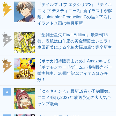
『テイルズ オブ エクシリア2』『テイル
1
ズ オブ デスティニー2』新イラストが解
禁。ufotable×ProductionIGの描き下ろし
イラスト企画は毎月更新
『聖闘士星矢 Final Edition』最新刊15
2
巻。表紙は山羊座の黄金聖闘士シュラ！
車田正美による全編大幅加筆で完全新生
【ポケカ招待販売まとめ】Amazonにて
3
『ポケモンカードゲーム』招待販売が一
挙実施中。30周年記念アイテムほか多
数！
『ゆるキャン△』最新19巻が予約開始。
4
アニメ4期も2027年放送予定の大人気キ
ャンプ漫画