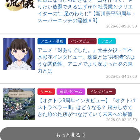
りたい放題できるはずが!? 社長業とクリエ
イターの“二足のわらじ”【新川宗平53周年：
スーパーニッチの流儀＃8】
2026-08-05 10:50
アニメ・漫画
インタビュー
アニメ
アニメ『対ありでした。』犬井夕役・千本
木彩花インタビュー。珠樹とは”共犯者”のよ
うな関係性。アニメでより深まった夕の魅
力とは
2026-08-04 17:00
ゲーム
家庭用ゲーム
インタビュー
【オクトラ8周年インタビュー】『オクトパ
ストラベラーIII』はどうなる？ 踏みしめて
きた旅の足跡がつなげていく未来への展望
2026-08-02 10:50
もっと見る