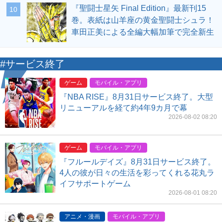
『聖闘士星矢 Final Edition』最新刊15
10
巻。表紙は山羊座の黄金聖闘士シュラ！
車田正美による全編大幅加筆で完全新生
#サービス終了
ゲーム
モバイル・アプリ
『NBA RISE』8月31日サービス終了。大型
リニューアルを経て約4年9カ月で幕
2026-08-02 08:20
ゲーム
モバイル・アプリ
『フルールデイズ』8月31日サービス終了。
4人の彼が日々の生活を彩ってくれる花丸ラ
イフサポートゲーム
2026-08-01 08:20
アニメ・漫画
モバイル・アプリ