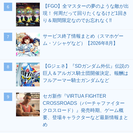
【FGO】全マスターの夢のような敵が出
6
現！ 何周だって回りたくなるけど1回き
り＆期間限定なのでお忘れなく!!
サービス終了情報まとめ（スマホゲー
7
ム・ソシャゲなど）【2026年8月】
【Gジェネ】『SDガンダム外伝』伝説の
8
巨人＆アルガス騎士団開催決定。報酬は
フルアーマー騎士ガンダムなど
セガ新作『VIRTUA FIGHTER
9
CROSSROADS（バーチャファイター
クロスロード）』発売時期、ゲーム概
要、登場キャラクターなど最新情報まと
め