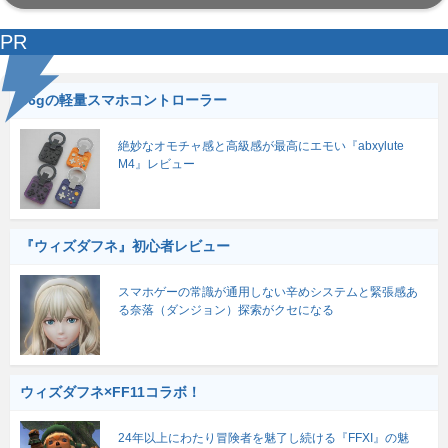
PR
56gの軽量スマホコントローラー
絶妙なオモチャ感と高級感が最高にエモい『abxylute
M4』レビュー
『ウィズダフネ』初心者レビュー
スマホゲーの常識が通用しない辛めシステムと緊張感あ
る奈落（ダンジョン）探索がクセになる
ウィズダフネ×FF11コラボ！
24年以上にわたり冒険者を魅了し続ける『FFXI』の魅