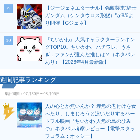
【ジージェネエターナル】強敵襲来“騎士
9
ガンダム（ケンタウロス形態）”が8/6よ
り開催【Gジェネ】
『ちいかわ』人気キャラクターランキン
10
グTOP10。ちいかわ、ハチワレ、うさ
ぎ…ファンが選んだ推しは？（ネタバレ
あり）【2026年4月最新版】
週間記事ランキング
集計期間：
07月30日〜08月05日
人の心とか無いんか？ 赤魚の煮付けを食
1
べたり、しまじろうと泳いだりするハー
トフル映画『ちいかわ 人魚の島のひみ
つ』ネタバレ考察レビュー【電撃スタッ
フコラム：オッシー】