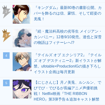
『キングダム』最新80巻の書影公開。カ
2
バーを飾るのは信、蒙恬、そして鎧姿の
羌瘣！
『続・魔法科高校の劣等生 メイジアン・
3
カンパニー』12巻9/10発売。達也と深雪
の物語はフィナーレへ!?
『テイルズ オブ エクシリア2』『テイル
4
ズ オブ デスティニー2』新イラストが解
禁。ufotable×ProductionIGの描き下ろし
イラスト企画は毎月更新
【にじさんじ】月ノ美兎、ルンルン、で
5
びでび・でびるが長編アニメ声優初挑
戦！ Netflix映画『THE RIBBON
HERO』第3弾予告＆追加キャスト解禁