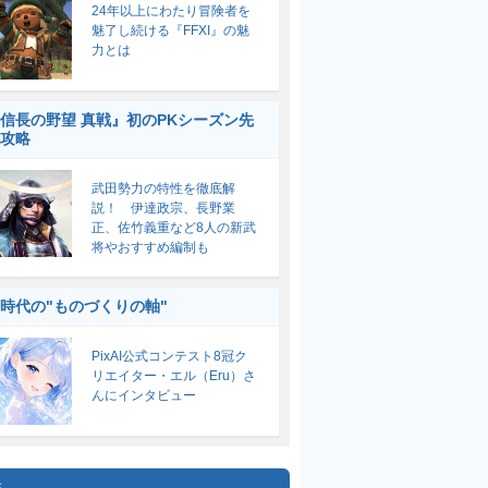
24年以上にわたり冒険者を
魅了し続ける『FFXI』の魅
力とは
信長の野望 真戦』初のPKシーズン先
攻略
武田勢力の特性を徹底解
説！ 伊達政宗、長野業
正、佐竹義重など8人の新武
将やおすすめ編制も
I時代の"ものづくりの軸"
PixAI公式コンテスト8冠ク
リエイター・エル（Eru）さ
んにインタビュー
集