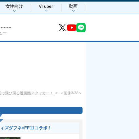
女性向け
VTuber
動画
ュー
置で飛び回る近距離アタッカー！
＜画像3/28＞
ィズダフネ×FF11コラボ！