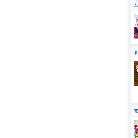
ム
ま
電