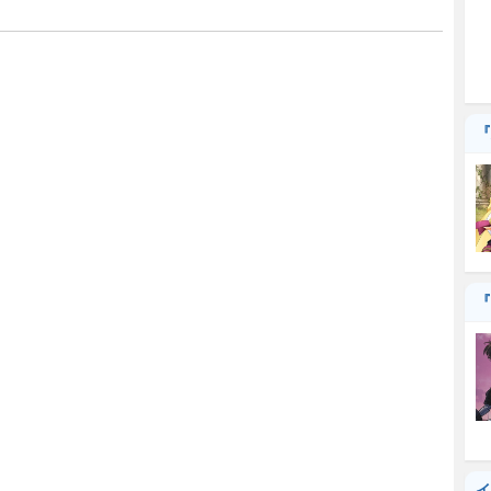
『
『
イ