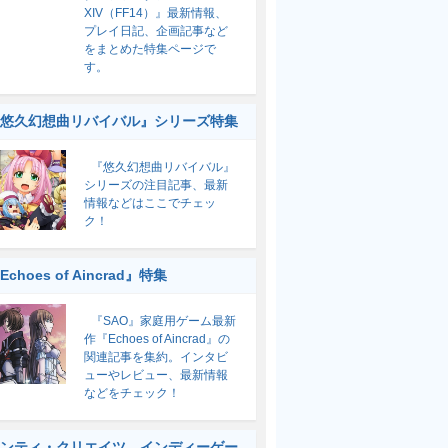
XIV（FF14）』最新情報、
プレイ日記、企画記事など
をまとめた特集ページで
す。
悠久幻想曲リバイバル』シリーズ特集
『悠久幻想曲リバイバル』
シリーズの注目記事、最新
情報などはここでチェッ
ク！
Echoes of Aincrad』特集
『SAO』家庭用ゲーム最新
作『Echoes of Aincrad』の
関連記事を集約。インタビ
ューやレビュー、最新情報
などをチェック！
ンティ・クリエイツ インディーゲー