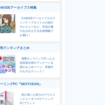
-MODEアーカイブス特集
G-MODEアーカイブスのラ
インナップタイトルの紹介
やレビューなど、作品の魅
力をお伝えする企画満載で
お届け！
気ランキングまとめ
電撃オンラインで行った人
気投票企画やアンケート企
画のまとめページ。実施中
のものもチェック！
ーミングPC『NEXTGEAR』
初心者にも安心のマウスコ
ンピューターのゲーミング
PCブランド