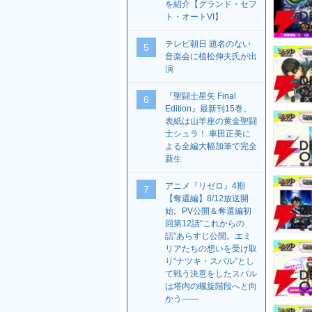
を紹介【グランド・セフ
ト・オートVI】
テレビ朝日 題名のない
5
音楽会に植松伸夫氏が出
演
『聖闘士星矢 Final
6
Edition』最新刊15巻。
表紙は山羊座の黄金聖闘
士シュラ！ 車田正美に
よる全編大幅加筆で完全
新生
アニメ『リゼロ』4期
7
【奪還編】8/12放送開
始。PV公開＆奪還編初
回第12話“これからの
話”あらすじ公開。エミ
リアたちの想いを受け取
り“ナツキ・スバル”とし
て戦う決意をしたスバル
は塔内の螺旋階段へと向
かう――