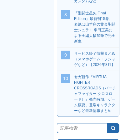
ガンダムなど
『聖闘士星矢 Final
8
Edition』最新刊15巻。
表紙は山羊座の黄金聖闘
士シュラ！ 車田正美に
よる全編大幅加筆で完全
新生
サービス終了情報まとめ
9
（スマホゲーム・ソシャ
ゲなど）【2026年8月】
セガ新作『VIRTUA
10
FIGHTER
CROSSROADS（バーチ
ャファイター クロスロ
ード）』発売時期、ゲー
ム概要、登場キャラクタ
ーなど最新情報まとめ