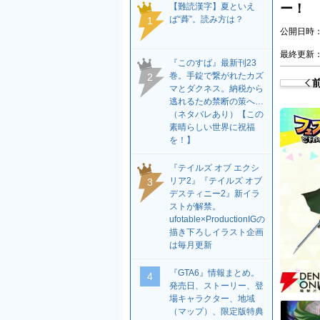
【難読漢字】夏といえ
ー！
ば“蕣”。読み方は？
1
公開日時：2
最終更新：2
『このすば』最新刊23
巻。手錠で繋がれたカズ
2
マとダクネス。納税から
逃れるため禁断の策へ…
（ネタバレあり）【この
素晴らしい世界に祝福
を！】
『テイルズ オブ エクシ
リア2』『テイルズ オブ
3
デスティニー2』新イラ
ストが解禁。
ufotable×ProductionIGの
描き下ろしイラスト企画
は毎月更新
『GTA6』情報まとめ。
4
発売日、ストーリー、登
場キャラクター、地域
（マップ）、限定版特典