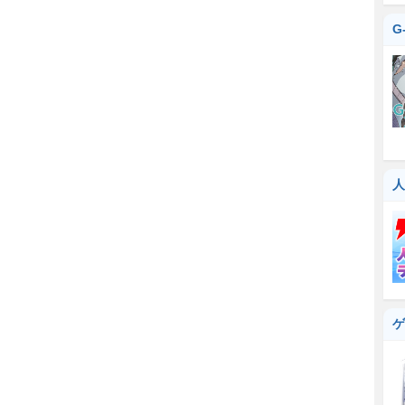
G
人
ゲ