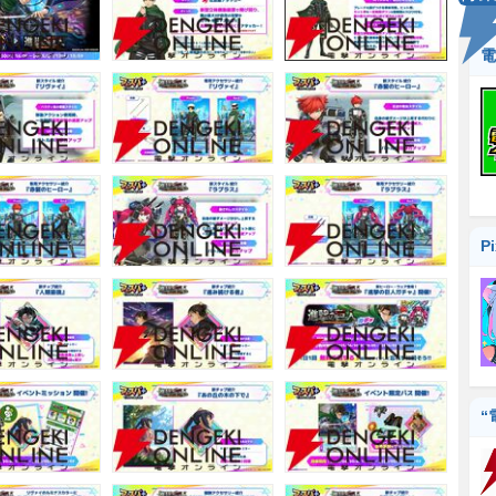
電
P
“