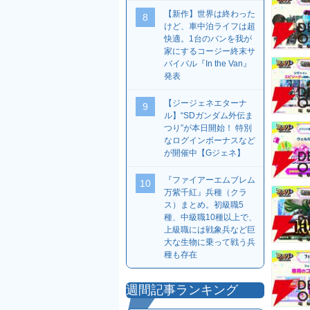
【新作】世界は終わった
8
けど、車中泊ライフは超
快適。1台のバンを我が
家にするコージー終末サ
バイバル『In the Van』
発表
【ジージェネエターナ
9
ル】“SDガンダム外伝ま
つり”が本日開始！ 特別
なログインボーナスなど
が開催中【Gジェネ】
『ファイアーエムブレム
10
万紫千紅』兵種（クラ
ス）まとめ。初級職5
種、中級職10種以上で、
上級職には戦象兵など巨
大な生物に乗って戦う兵
種も存在
週間記事ランキング