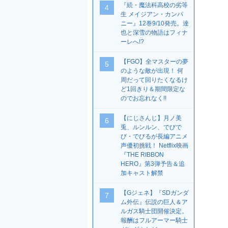
『続・魔法科高校の劣等
4
生 メイジアン・カンパ
ニー』12巻9/10発売。達
也と深雪の物語はフィナ
ーレへ!?
【FGO】全マスターの夢
5
のような敵が出現！ 何
周だって回りたくなるけ
ど1回きり＆期間限定な
のでお忘れなく!!
【にじさんじ】月ノ美
6
兎、ルンルン、でびで
び・でびるが長編アニメ
声優初挑戦！ Netflix映画
『THE RIBBON
HERO』第3弾予告＆追
加キャスト解禁
【Gジェネ】『SDガンダ
7
ム外伝』伝説の巨人＆ア
ルガス騎士団開催決定。
報酬はフルアーマー騎士