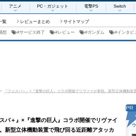
アニメ
PC・ガジェット
電撃PS
Switch
一覧
レビューまとめ
サイトマップ
感想
#
サービス終了
#
レビュー
#
ガンダム
#
インタビ
『フェスバ＋』×『進撃の巨人』コラボ開催でリヴァイが参戦。新型立体機動装
PR
スバ＋』×『進撃の巨人』コラボ開催でリヴァイ
ウ
。新型立体機動装置で飛び回る近距離アタッカ