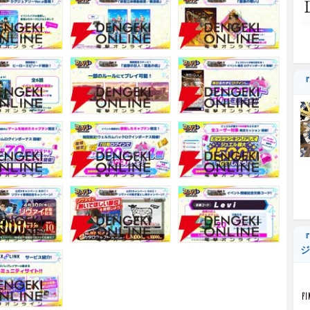
『
『
ジ