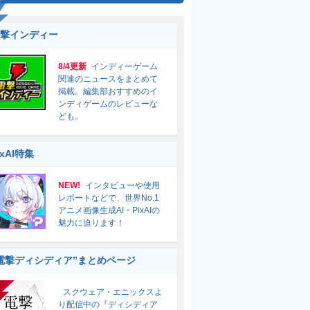
撃インディー
8/4更新
インディーゲーム
関連のニュースをまとめて
掲載。編集部おすすめのイ
ンディゲームのレビューな
ども。
ixAI特集
NEW!
インタビューや使用
レポートなどで、世界No.1
アニメ画像生成AI・PixAIの
魅力に迫ります！
電撃ディシディア”まとめページ
スクウェア・エニックスよ
り配信中の『ディシディア