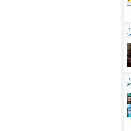
『
ン
『
2