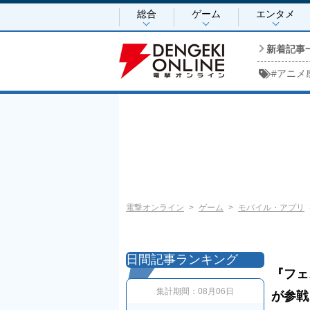
総合
ゲーム
エンタメ
新着記事
#
アニメ
電撃オンライン
ゲーム
モバイル・アプリ
日間記事ランキング
『フェ
集計期間：
08月06日
が参戦