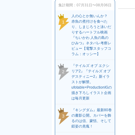
集計期間：
07月31日〜08月06日
人の心とか無いんか？
赤魚の煮付けを食べた
1
り、しまじろうと泳いだ
りするハートフル映画
『ちいかわ 人魚の島の
ひみつ』ネタバレ考察レ
ビュー【電撃スタッフコ
ラム：オッシー】
『テイルズ オブ エクシ
リア2』『テイルズ オブ
2
デスティニー2』新イラ
ストが解禁。
ufotable×ProductionIGの
描き下ろしイラスト企画
は毎月更新
『キングダム』最新80巻
の書影公開。カバーを飾
3
るのは信、蒙恬、そして
鎧姿の羌瘣！