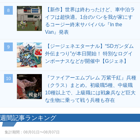
【新作】世界は終わったけど、車中泊ラ
8
イフは超快適。1台のバンを我が家にす
るコージー終末サバイバル『In the
Van』発表
【ジージェネエターナル】“SDガンダム
9
外伝まつり”が本日開始！ 特別なログイ
ンボーナスなどが開催中【Gジェネ】
『ファイアーエムブレム 万紫千紅』兵種
10
（クラス）まとめ。初級職5種、中級職
10種以上で、上級職には戦象兵など巨大
な生物に乗って戦う兵種も存在
週間記事ランキング
集計期間：
08月01日〜08月07日