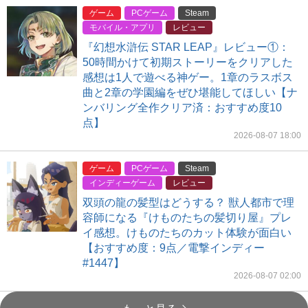
ゲーム
PCゲーム
Steam
モバイル・アプリ
レビュー
『幻想水滸伝 STAR LEAP』レビュー①：
50時間かけて初期ストーリーをクリアした
感想は1人で遊べる神ゲー。1章のラスボス
曲と2章の学園編をぜひ堪能してほしい【ナ
ンバリング全作クリア済：おすすめ度10
点】
2026-08-07 18:00
ゲーム
PCゲーム
Steam
インディーゲーム
レビュー
双頭の龍の髪型はどうする？ 獣人都市で理
容師になる『けものたちの髪切り屋』プレ
イ感想。けものたちのカット体験が面白い
【おすすめ度：9点／電撃インディー
#1447】
2026-08-07 02:00