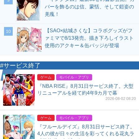
9
バーを飾るのは信、蒙恬、そして鎧姿の
羌瘣！
【SAO×結城さくな】コラボグッズがフ
10
ァミマで8/13発売。描き下ろしイラスト
使用のアクキー＆缶バッジが登場
#サービス終了
ゲーム
モバイル・アプリ
『NBA RISE』8月31日サービス終了。大型
リニューアルを経て約4年9カ月で幕
2026-08-02 08:20
ゲーム
モバイル・アプリ
『フルールデイズ』8月31日サービス終了。
4人の彼が日々の生活を彩ってくれる花丸ラ