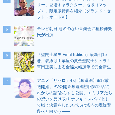
リー、登場キャラクター、地域（マッ
プ）、限定版特典を紹介【グランド・セ
フト・オートVI】
テレビ朝日 題名のない音楽会に植松伸夫
5
氏が出演
『聖闘士星矢 Final Edition』最新刊15
6
巻。表紙は山羊座の黄金聖闘士シュラ！
車田正美による全編大幅加筆で完全新生
アニメ『リゼロ』4期【奪還編】8/12放
7
送開始。PV公開＆奪還編初回第12話“こ
れからの話”あらすじ公開。エミリアたち
の想いを受け取り“ナツキ・スバル”とし
て戦う決意をしたスバルは塔内の螺旋階
段へと向かう――