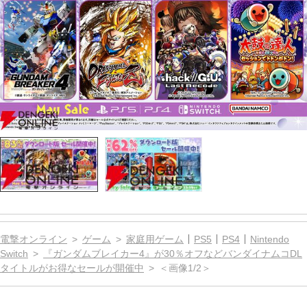
電撃オンライン
ゲーム
家庭用ゲーム
PS5
PS4
Nintendo
Switch
『ガンダムブレイカー4』が30％オフなどバンダイナムコDL
タイトルがお得なセールが開催中
＜画像1/2＞