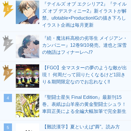
『テイルズ オブ エクシリア2』『テイル
1
ズ オブ デスティニー2』新イラストが解
禁。ufotable×ProductionIGの描き下ろし
イラスト企画は毎月更新
『続・魔法科高校の劣等生 メイジアン・
2
カンパニー』12巻9/10発売。達也と深雪
の物語はフィナーレへ!?
【FGO】全マスターの夢のような敵が出
3
現！ 何周だって回りたくなるけど1回き
り＆期間限定なのでお忘れなく!!
『聖闘士星矢 Final Edition』最新刊15
4
巻。表紙は山羊座の黄金聖闘士シュラ！
車田正美による全編大幅加筆で完全新生
【難読漢字】夏といえば“蕣”。読み方
5