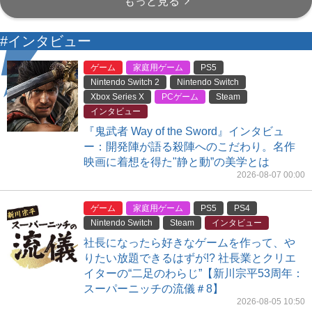
もっと見る
#インタビュー
ゲーム
家庭用ゲーム
PS5
Nintendo Switch 2
Nintendo Switch
Xbox Series X
PCゲーム
Steam
インタビュー
『鬼武者 Way of the Sword』インタビュ
ー：開発陣が語る殺陣へのこだわり。名作
映画に着想を得た"静と動”の美学とは
2026-08-07 00:00
ゲーム
家庭用ゲーム
PS5
PS4
Nintendo Switch
Steam
インタビュー
社長になったら好きなゲームを作って、や
りたい放題できるはずが!? 社長業とクリエ
イターの“二足のわらじ”【新川宗平53周年：
スーパーニッチの流儀＃8】
2026-08-05 10:50