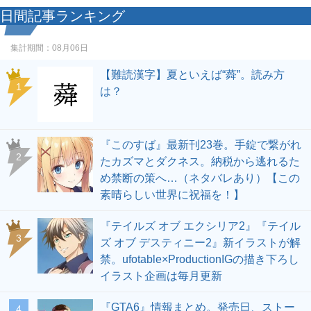
日間記事ランキング
集計期間：
08月06日
【難読漢字】夏といえば“蕣”。読み方
1
は？
『このすば』最新刊23巻。手錠で繋がれ
2
たカズマとダクネス。納税から逃れるた
め禁断の策へ…（ネタバレあり）【この
素晴らしい世界に祝福を！】
『テイルズ オブ エクシリア2』『テイル
3
ズ オブ デスティニー2』新イラストが解
禁。ufotable×ProductionIGの描き下ろし
イラスト企画は毎月更新
『GTA6』情報まとめ。発売日、ストー
4