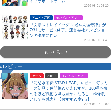
イフサポートゲーム
2026-08-01 08:20
アニメ・漫画
モバイル・アプリ
『文豪ストレイドッグス 迷ヰ犬怪奇譚』が
7/31にサービス終了。運営会社アンビショ
ンの廃業に伴い
2026-07-30 14:41
もっと見る
#レビュー
ゲーム
Steam
モバイル・アプリ
『幻想水滸伝 STAR LEAP』レビュー②シリ
ーズ初見：仲間集めが楽しすぎ。108星を集
めるほど戦術も里も豊かになるし、群像劇
としても魅力的【おすすめ度9点】
2026-08-07 19:00