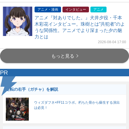
アニメ・漫画
インタビュー
アニメ
アニメ『対ありでした。』犬井夕役・千本
木彩花インタビュー。珠樹とは”共犯者”のよ
うな関係性。アニメでより深まった夕の魅
力とは
2026-08-04 17:00
もっと見る
PR
逆転の右手（ガチャ）を解説
ウィズダフネ×FF11コラボ。朽ちた骨から蘇生する演出
は必見！