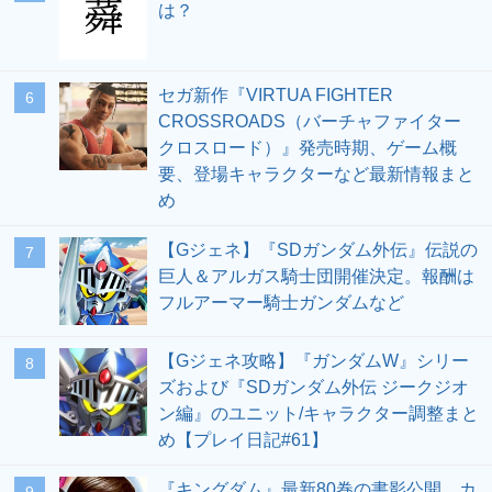
は？
セガ新作『VIRTUA FIGHTER
6
CROSSROADS（バーチャファイター
クロスロード）』発売時期、ゲーム概
要、登場キャラクターなど最新情報まと
め
【Gジェネ】『SDガンダム外伝』伝説の
7
巨人＆アルガス騎士団開催決定。報酬は
フルアーマー騎士ガンダムなど
【Gジェネ攻略】『ガンダムW』シリー
8
ズおよび『SDガンダム外伝 ジークジオ
ン編』のユニット/キャラクター調整まと
め【プレイ日記#61】
『キングダム』最新80巻の書影公開。カ