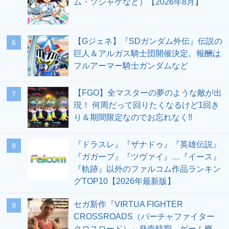
ム・ソシャゲなど）【2026年8月】
【Gジェネ】『SDガンダム外伝』伝説の
6
巨人＆アルガス騎士団開催決定。報酬は
フルアーマー騎士ガンダムなど
【FGO】全マスターの夢のような敵が出
7
現！ 何周だって回りたくなるけど1回き
り＆期間限定なのでお忘れなく!!
『ドラスレ』『ザナドゥ』『英雄伝説』
8
『ガガーブ』『ツヴァイ』…『イース』
『軌跡』以外のファルコム作品ランキン
グTOP10【2026年最新版】
セガ新作『VIRTUA FIGHTER
9
CROSSROADS（バーチャファイター
クロスロード）』発売時期、ゲーム概