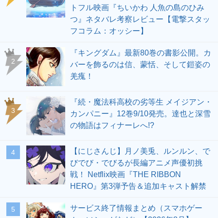
トフル映画『ちいかわ 人魚の島のひみ
つ』ネタバレ考察レビュー【電撃スタッ
フコラム：オッシー】
『キングダム』最新80巻の書影公開。カ
2
バーを飾るのは信、蒙恬、そして鎧姿の
羌瘣！
『続・魔法科高校の劣等生 メイジアン・
3
カンパニー』12巻9/10発売。達也と深雪
の物語はフィナーレへ!?
【にじさんじ】月ノ美兎、ルンルン、で
4
びでび・でびるが長編アニメ声優初挑
戦！ Netflix映画『THE RIBBON
HERO』第3弾予告＆追加キャスト解禁
サービス終了情報まとめ（スマホゲー
5