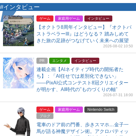
#インタビュー
ゲーム
家庭用ゲーム
インタビュー
【オクトラ8周年インタビュー】『オクトパ
ストラベラーIII』はどうなる？ 踏みしめて
きた旅の足跡がつなげていく未来への展望
2026-08-02 10:50
PR
エンタメ
インタビュー
連載企画【AIネイティブ時代の開拓者た
ち】：「AI任せでは差別化できない」
――PixAI公式コンテスト8冠クリエイター
が明かす、AI時代の"ものづくりの軸"
2026-07-31 18:00
ゲーム
家庭用ゲーム
Nintendo Switch
ブログ
電車のドア前の門番、歩きスマホ…金子一
馬が語る神魔デザイン術。アクロバティッ