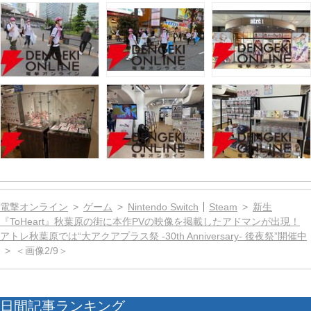
電撃オンライン
ゲーム
Nintendo Switch
Steam
新生
『ToHeart』秋葉原の街に本作PVの映像を掲載したアドマンが出現！
アトレ秋葉原では“大アクアプラス祭 -30th Anniversary- 後夜祭”開催中
＜画像2/9＞
日間記事ランキング