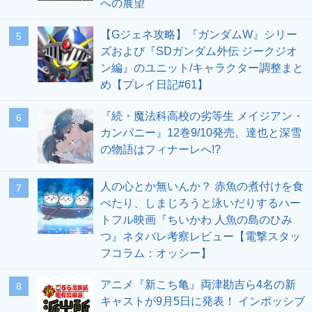
への展望
【Gジェネ攻略】『ガンダムW』シリー
5
ズおよび『SDガンダム外伝 ジークジオ
ン編』のユニット/キャラクター調整まと
め【プレイ日記#61】
『続・魔法科高校の劣等生 メイジアン・
6
カンパニー』12巻9/10発売。達也と深雪
の物語はフィナーレへ!?
人の心とか無いんか？ 赤魚の煮付けを食
7
べたり、しまじろうと泳いだりするハー
トフル映画『ちいかわ 人魚の島のひみ
つ』ネタバレ考察レビュー【電撃スタッ
フコラム：オッシー】
アニメ『新こち亀』両津勘吉ら4名の新
8
キャストが9月5日に発表！ インポッシブ