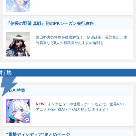
『信長の野望 真戦』初のPKシーズン先行攻略
武田勢力の特性を徹底解説！ 伊達政宗、長野業正、佐
竹義重など8人の新武将やおすすめ編制も
特集
PixAI特集
NEW!
インタビューや使用レポートなどで、世界No.1
アニメ画像生成AI・PixAIの魅力に迫ります！
“電撃ディシディア”まとめページ