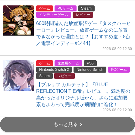
ゲーム
PCゲーム
Steam
インディーゲーム
レビュー
600時間遊んだ放置系沼ゲー『タスクバーヒ
ーロー』レビュー。放置ゲームなのに放置
できなかった理由とは？【おすすめ度：8点
／電撃インディー#1444】
2026-08-02 12:30
ゲーム
家庭用ゲーム
PS5
Nintendo Switch 2
Nintendo Switch
PCゲーム
Steam
レビュー
【ブルリフ カルテット】『BLUE
REFLECTION TIE/帝』レビュー。満足度の
高かったオリジナル版から、さらに追加要
素も加わって完成度が飛躍的に進化！
2026-08-02 12:00
もっと見る