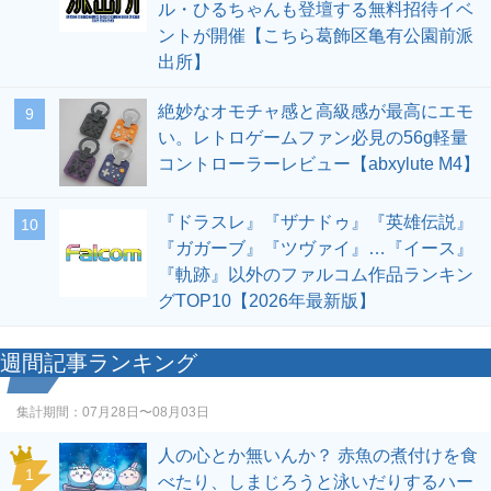
ル・ひるちゃんも登壇する無料招待イベ
ントが開催【こちら葛飾区亀有公園前派
出所】
絶妙なオモチャ感と高級感が最高にエモ
9
い。レトロゲームファン必見の56g軽量
コントローラーレビュー【abxylute M4】
『ドラスレ』『ザナドゥ』『英雄伝説』
10
『ガガーブ』『ツヴァイ』…『イース』
『軌跡』以外のファルコム作品ランキン
グTOP10【2026年最新版】
週間記事ランキング
集計期間：
07月28日〜08月03日
人の心とか無いんか？ 赤魚の煮付けを食
1
べたり、しまじろうと泳いだりするハー