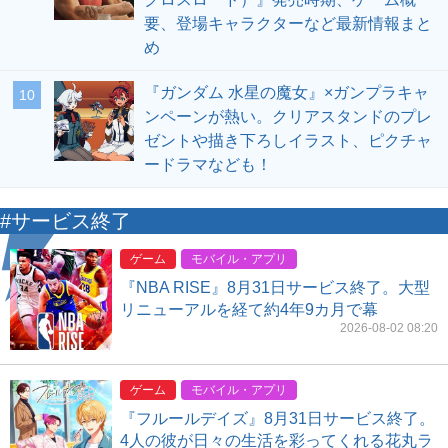
要、登場キャラクターなど最新情報まと
め
『ガンダム 水星の魔女』×ガンプラキャ
10
ンペーンが熱い。クリアスタンドのプレ
ゼントや描き下ろしイラスト、ピクチャ
ードラマなども！
#サービス終了
ゲーム
モバイル・アプリ
『NBA RISE』8月31日サービス終了。大型
リニューアルを経て約4年9カ月で幕
2026-08-02 08:20
ゲーム
モバイル・アプリ
『フルールデイズ』8月31日サービス終了。
4人の彼が日々の生活を彩ってくれる花丸ラ