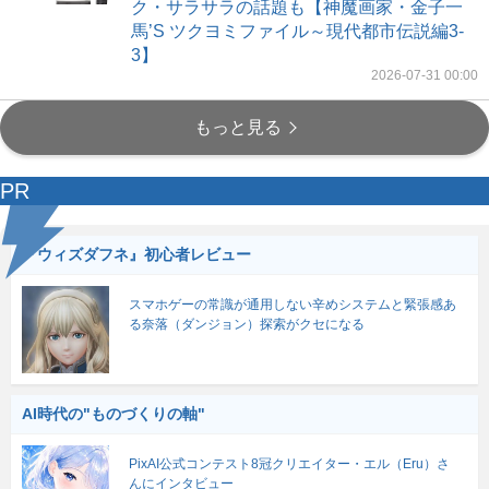
ク・サラサラの話題も【神魔画家・金子一
馬’S ツクヨミファイル～現代都市伝説編3-
3】
2026-07-31 00:00
もっと見る
PR
『ウィズダフネ』初心者レビュー
スマホゲーの常識が通用しない辛めシステムと緊張感あ
る奈落（ダンジョン）探索がクセになる
AI時代の"ものづくりの軸"
PixAI公式コンテスト8冠クリエイター・エル（Eru）さ
んにインタビュー