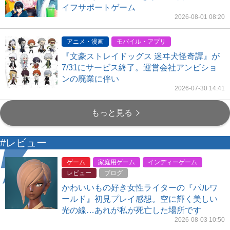
イフサポートゲーム
2026-08-01 08:20
アニメ・漫画
モバイル・アプリ
『文豪ストレイドッグス 迷ヰ犬怪奇譚』が
7/31にサービス終了。運営会社アンビショ
ンの廃業に伴い
2026-07-30 14:41
もっと見る
#レビュー
ゲーム
家庭用ゲーム
インディーゲーム
レビュー
ブログ
かわいいもの好き女性ライターの『パルワ
ールド』初見プレイ感想。空に輝く美しい
光の線…あれが私が死亡した場所です
2026-08-03 10:50