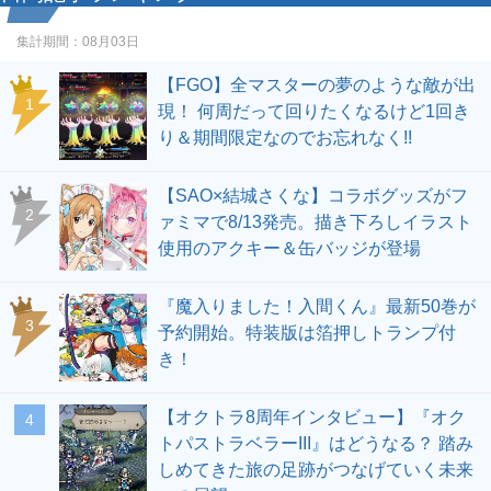
集計期間：
08月03日
【FGO】全マスターの夢のような敵が出
1
現！ 何周だって回りたくなるけど1回き
り＆期間限定なのでお忘れなく!!
【SAO×結城さくな】コラボグッズがフ
2
ァミマで8/13発売。描き下ろしイラスト
使用のアクキー＆缶バッジが登場
『魔入りました！入間くん』最新50巻が
3
予約開始。特装版は箔押しトランプ付
き！
【オクトラ8周年インタビュー】『オク
4
トパストラベラーIII』はどうなる？ 踏み
しめてきた旅の足跡がつなげていく未来