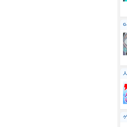
G
人
ゲ