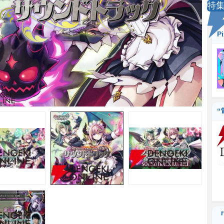
特
P
“
『