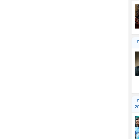
『
『
2