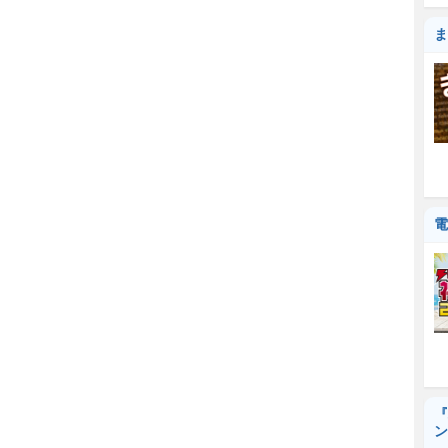
ま
電
『
ン