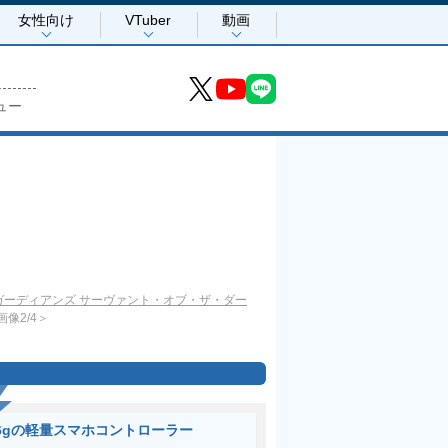
女性向け
VTuber
動画
ュー
ガーディアンズ サーヴァント・オブ・ザ・ダー
画像2/4＞
6gの軽量スマホコントローラー