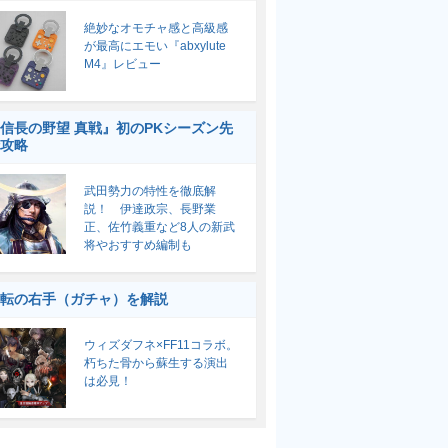
絶妙なオモチャ感と高級感
が最高にエモい『abxylute
M4』レビュー
信長の野望 真戦』初のPKシーズン先
攻略
武田勢力の特性を徹底解
説！ 伊達政宗、長野業
正、佐竹義重など8人の新武
将やおすすめ編制も
転の右手（ガチャ）を解説
ウィズダフネ×FF11コラボ。
朽ちた骨から蘇生する演出
は必見！