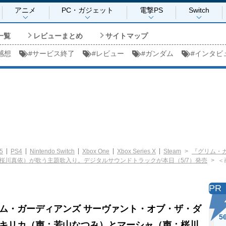
アニメ
PC・ガジェット
電撃PS
Switch
一覧
レビューまとめ
サイトマップ
感想
#
サービス終了
#
レビュー
#
ガンダム
#
インタビ
5
PS4
Nintendo Switch
Xbox One
Xbox Series X
Steam
『グリム・
桜川真依）が歌う主題歌入り。デジタルサウンドトラックが本日（5/7）発売
＜
PR
ム・ガーディアンズ サーヴァント・オブ・ザ・ダ
5
キリカ（声：若山なつみ）とマーシャ（声：桜川