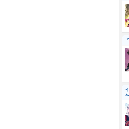
『
イ
ム