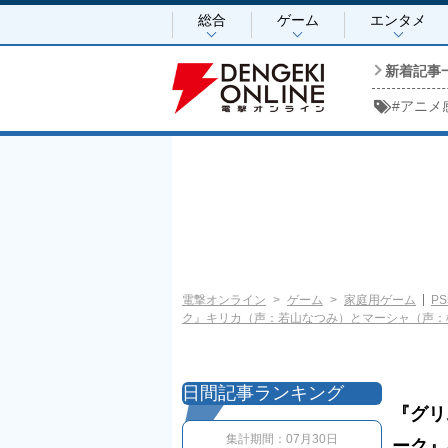
総合
ゲーム
エンタメ
新着記事
#
アニメ
電撃オンライン
ゲーム
家庭用ゲーム
PS
ク』キリカ（声：若山なつみ）とマーシャ（声：
日間記事ランキング
『グリ
集計期間：
07月30日
ーク』