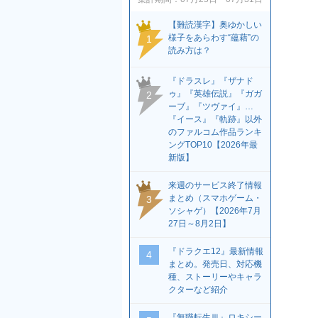
【難読漢字】奥ゆかしい
様子をあらわす“蘊藉”の
1
読み方は？
『ドラスレ』『ザナド
ゥ』『英雄伝説』『ガガ
2
ーブ』『ツヴァイ』…
『イース』『軌跡』以外
のファルコム作品ランキ
ングTOP10【2026年最
新版】
来週のサービス終了情報
まとめ（スマホゲーム・
3
ソシャゲ）【2026年7月
27日～8月2日】
『ドラクエ12』最新情報
4
まとめ。発売日、対応機
種、ストーリーやキャラ
クターなど紹介
『無職転生Ⅲ』ロキシー