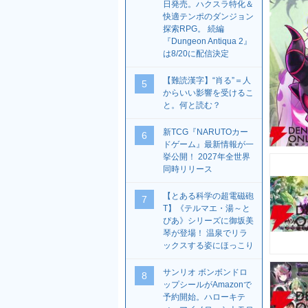
日発売。ハクスラ特化＆
快適テンポのダンジョン
探索RPG。 続編
『Dungeon Antiqua 2』
は8/20に配信決定
【難読漢字】“肖る”＝人
5
からいい影響を受けるこ
と。何と読む？
新TCG『NARUTOカー
6
ドゲーム』最新情報が一
挙公開！ 2027年全世界
同時リリース
【とある科学の超電磁砲
7
T】《テルマエ・湯～と
ぴあ》シリーズに御坂美
琴が登場！ 温泉でリラ
ックスする姿にほっこり
サンリオ ボンボンドロ
8
ップシールがAmazonで
予約開始。ハローキテ