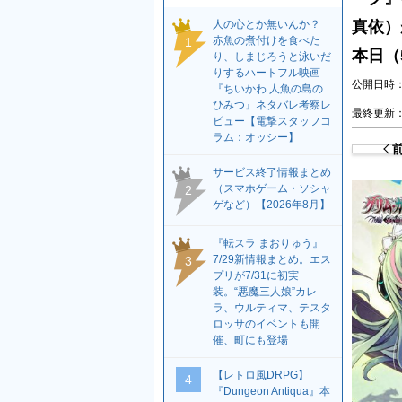
人の心とか無いんか？
真依）
赤魚の煮付けを食べた
1
本日（
り、しまじろうと泳いだ
りするハートフル映画
公開日時：2
『ちいかわ 人魚の島の
ひみつ』ネタバレ考察レ
最終更新：2
ビュー【電撃スタッフコ
ラム：オッシー】
サービス終了情報まとめ
（スマホゲーム・ソシャ
2
ゲなど）【2026年8月】
『転スラ まおりゅう』
7/29新情報まとめ。エス
3
プリが7/31に初実
装。“悪魔三人娘”カレ
ラ、ウルティマ、テスタ
ロッサのイベントも開
催、町にも登場
【レトロ風DRPG】
4
『Dungeon Antiqua』本