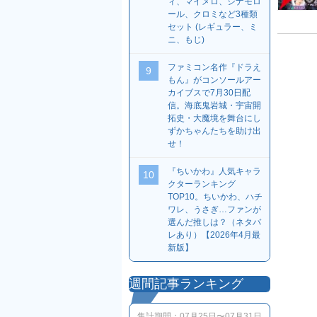
ィ、マイメロ、シナモロ
ール、クロミなど3種類
セット (レギュラー、ミ
ニ、もじ)
ファミコン名作『ドラえ
9
もん』がコンソールアー
カイブスで7月30日配
信。海底鬼岩城・宇宙開
拓史・大魔境を舞台にし
ずかちゃんたちを助け出
せ！
『ちいかわ』人気キャラ
10
クターランキング
TOP10。ちいかわ、ハチ
ワレ、うさぎ…ファンが
選んだ推しは？（ネタバ
レあり）【2026年4月最
新版】
週間記事ランキング
集計期間：
07月25日〜07月31日