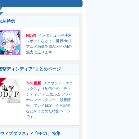
集
ixAI特集
NEW!
インタビューや使用
レポートなどで、世界No.1
アニメ画像生成AI・PixAIの
魅力に迫ります！
電撃ディシディア”まとめページ
7/28更新
スクウェア・エニ
ックスより配信中の『ディ
シディア デュエルム ファイ
ナルファンタジー』最新情
報、プレイ日記、企画記事
などをまとめた特集ページ
です。
ウィズダフネ』×『FF11』特集