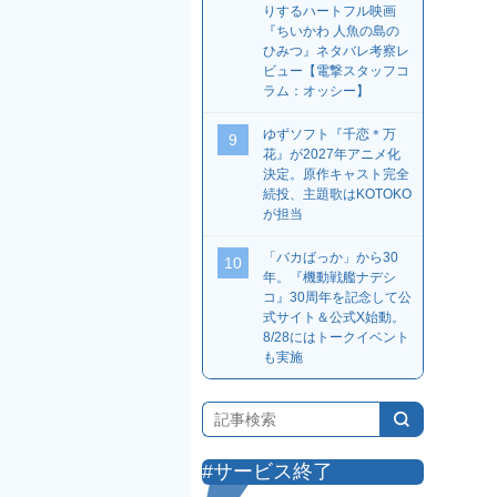
りするハートフル映画
『ちいかわ 人魚の島の
ひみつ』ネタバレ考察レ
ビュー【電撃スタッフコ
ラム：オッシー】
ゆずソフト『千恋＊万
9
花』が2027年アニメ化
決定。原作キャスト完全
続投、主題歌はKOTOKO
が担当
「バカばっか」から30
10
年。『機動戦艦ナデシ
コ』30周年を記念して公
式サイト＆公式X始動。
8/28にはトークイベント
も実施
#サービス終了