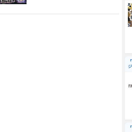
『
ジ
『