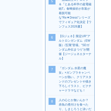
5
＆『とある科学の超電磁
砲T』食蜂操祈が衣装が
着脱可能
な“Re▼Dress”シリーズ
でフィギュア化決定【ワ
ンフェス2026夏】
【Gジェネ】限定UR“ア
6
ルトロンガンダム（EW
版）/五飛”登場。“SDガ
ンダム外伝まつり”が開
催【ジージェネエターナ
ル】
『ガンダム 水星の魔
7
女』×ガンプラキャンペ
ーンが熱い。クリアスタ
ンドのプレゼントや描き
下ろしイラスト、ピクチ
ャードラマなども！
人の心とか無いんか？
8
赤魚の煮付けを食べた
り、しまじろうと泳いだ