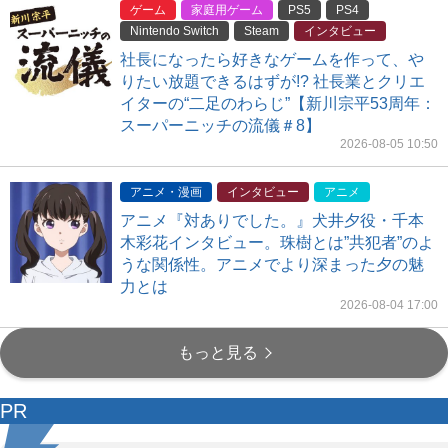
ゲーム
家庭用ゲーム
PS5
PS4
Nintendo Switch
Steam
インタビュー
社長になったら好きなゲームを作って、や
りたい放題できるはずが!? 社長業とクリエ
イターの“二足のわらじ”【新川宗平53周年：
スーパーニッチの流儀＃8】
2026-08-05 10:50
アニメ・漫画
インタビュー
アニメ
アニメ『対ありでした。』犬井夕役・千本
木彩花インタビュー。珠樹とは”共犯者”のよ
うな関係性。アニメでより深まった夕の魅
力とは
2026-08-04 17:00
もっと見る
PR