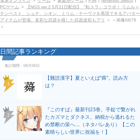
電撃オンライン
ゲーム
家庭用ゲーム
PS4
Nintendo Switch
PCゲーム
【NGS ver.2 5月21日配信】『転スラ』コラボ！ リムル＝
テンペスト、シュナ、シオン、ミリム・ナーヴァを再現できるアバター
アイテムが登場。多彩な武器を模した武器迷彩もアリ
＜画像58/78
＞
日間記事ランキング
集計期間：
08月06日
【難読漢字】夏といえば“蕣”。読み方
1
は？
『このすば』最新刊23巻。手錠で繋がれ
2
たカズマとダクネス。納税から逃れるた
め禁断の策へ…（ネタバレあり）【この
素晴らしい世界に祝福を！】