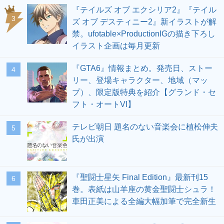
『テイルズ オブ エクシリア2』『テイル
3
ズ オブ デスティニー2』新イラストが解
禁。ufotable×ProductionIGの描き下ろし
イラスト企画は毎月更新
『GTA6』情報まとめ。発売日、ストー
4
リー、登場キャラクター、地域（マッ
プ）、限定版特典を紹介【グランド・セ
フト・オートVI】
テレビ朝日 題名のない音楽会に植松伸夫
5
氏が出演
『聖闘士星矢 Final Edition』最新刊15
6
巻。表紙は山羊座の黄金聖闘士シュラ！
車田正美による全編大幅加筆で完全新生