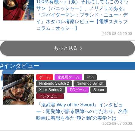
100％有機～♪（糸）それにしてもこのオッ
サン（パニッシャー）、ノリノリである。
『スパイダーマン：ブランド・ニュー・デ
イ』ネタバレ考察レビュー【電撃スタッフ
コラム：オッシー】
2026-08-06 20:00
もっと見る
#インタビュー
ゲーム
家庭用ゲーム
PS5
Nintendo Switch 2
Nintendo Switch
Xbox Series X
PCゲーム
Steam
インタビュー
『鬼武者 Way of the Sword』インタビュ
ー：開発陣が語る殺陣へのこだわり。名作
映画に着想を得た"静と動”の美学とは
2026-08-07 00:00