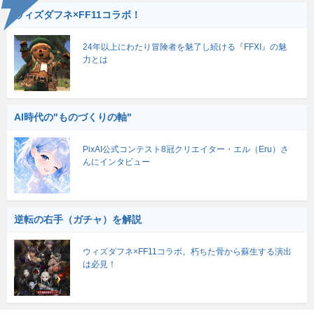
ウィズダフネ×FF11コラボ！
24年以上にわたり冒険者を魅了し続ける『FFXI』の魅
力とは
AI時代の"ものづくりの軸"
PixAI公式コンテスト8冠クリエイター・エル（Eru）さ
んにインタビュー
逆転の右手（ガチャ）を解説
ウィズダフネ×FF11コラボ。朽ちた骨から蘇生する演出
は必見！