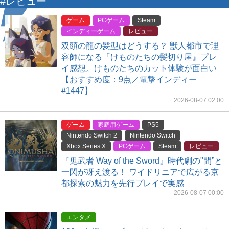
#レビュー
ゲーム
PCゲーム
Steam
インディーゲーム
レビュー
双頭の龍の髪型はどうする？ 獣人都市で理
容師になる『けものたちの髪切り屋』プレ
イ感想。けものたちのカット体験が面白い
【おすすめ度：9点／電撃インディー
#1447】
2026-08-07 02:00
ゲーム
家庭用ゲーム
PS5
Nintendo Switch 2
Nintendo Switch
Xbox Series X
PCゲーム
Steam
レビュー
『鬼武者 Way of the Sword』時代劇の"間”と
一閃が冴え渡る！ ワイドリニアで広がる京
都探索の魅力を先行プレイで実感
2026-08-07 00:00
エンタメ