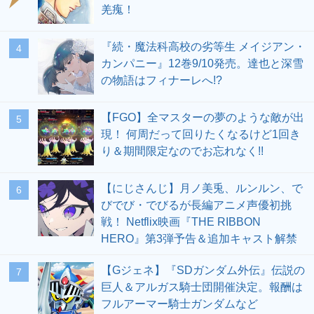
羌瘣！
『続・魔法科高校の劣等生 メイジアン・
4
カンパニー』12巻9/10発売。達也と深雪
の物語はフィナーレへ!?
【FGO】全マスターの夢のような敵が出
5
現！ 何周だって回りたくなるけど1回き
り＆期間限定なのでお忘れなく!!
【にじさんじ】月ノ美兎、ルンルン、で
6
びでび・でびるが長編アニメ声優初挑
戦！ Netflix映画『THE RIBBON
HERO』第3弾予告＆追加キャスト解禁
【Gジェネ】『SDガンダム外伝』伝説の
7
巨人＆アルガス騎士団開催決定。報酬は
フルアーマー騎士ガンダムなど