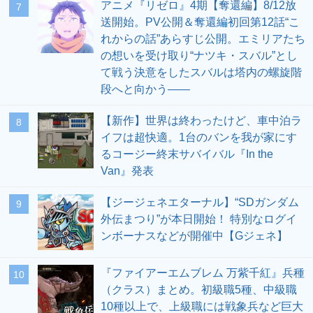
アニメ『リゼロ』4期【奪還編】8/12放
7
送開始。PV公開＆奪還編初回第12話“こ
れからの話”あらすじ公開。エミリアたち
の想いを受け取り“ナツキ・スバル”とし
て戦う決意をしたスバルは塔内の螺旋階
段へと向かう――
【新作】世界は終わったけど、車中泊ラ
8
イフは超快適。1台のバンを我が家にす
るコージー終末サバイバル『In the
Van』発表
【ジージェネエターナル】“SDガンダム
9
外伝まつり”が本日開始！ 特別なログイ
ンボーナスなどが開催中【Gジェネ】
『ファイアーエムブレム 万紫千紅』兵種
10
（クラス）まとめ。初級職5種、中級職
10種以上で、上級職には戦象兵など巨大