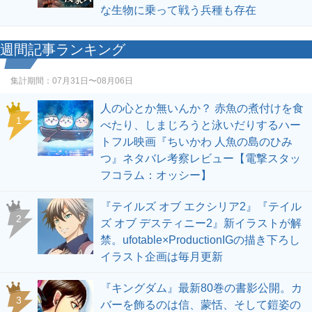
な生物に乗って戦う兵種も存在
週間記事ランキング
集計期間：
07月31日〜08月06日
人の心とか無いんか？ 赤魚の煮付けを食
1
べたり、しまじろうと泳いだりするハー
トフル映画『ちいかわ 人魚の島のひみ
つ』ネタバレ考察レビュー【電撃スタッ
フコラム：オッシー】
『テイルズ オブ エクシリア2』『テイル
2
ズ オブ デスティニー2』新イラストが解
禁。ufotable×ProductionIGの描き下ろし
イラスト企画は毎月更新
『キングダム』最新80巻の書影公開。カ
3
バーを飾るのは信、蒙恬、そして鎧姿の