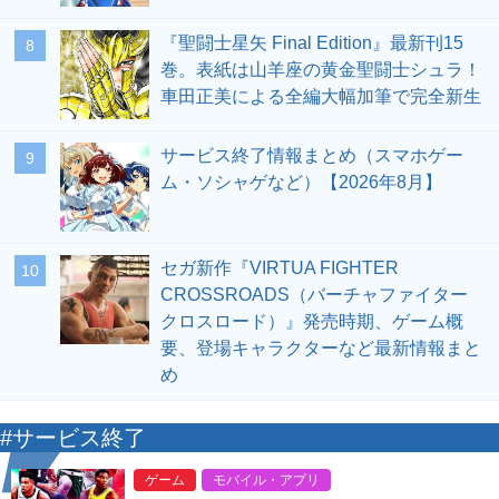
『聖闘士星矢 Final Edition』最新刊15
8
巻。表紙は山羊座の黄金聖闘士シュラ！
車田正美による全編大幅加筆で完全新生
サービス終了情報まとめ（スマホゲー
9
ム・ソシャゲなど）【2026年8月】
セガ新作『VIRTUA FIGHTER
10
CROSSROADS（バーチャファイター
クロスロード）』発売時期、ゲーム概
要、登場キャラクターなど最新情報まと
め
#サービス終了
ゲーム
モバイル・アプリ