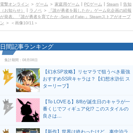
電撃オンライン
ゲーム
家庭用ゲーム
PCゲーム
Steam
告知
（お知らせ）
ラノベ
『誰が勇者を殺したか』ゲーム化企画の続報
が発表。『誰が勇者を育てたか -Spin of Fate-』Steamストアがオープ
ン
＜画像10/11＞
日間記事ランキング
集計期間：
08月08日
【幻水SP攻略】リセマラで狙うべき最強
1
おすすめSSRキャラは？【幻想水滸伝 ス
ターリープ】
【To LOVEる】8/8が誕生日のキャラが一
2
番くじでフィギュア化!? このスタイルの
良さは…
【新作】世界は終わったけど、車中泊ラ