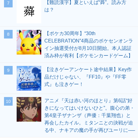
【難読漢字】夏といえば“蕣”。読み方
7
は？
【ポケカ30周年】“30th
8
CELEBRATION”4商品のポケセンオンラ
イン抽選受付が8月10日開始。本人認証
済み枠が有利【ポケモンカードゲーム】
【泣きゲーアンケート途中結果】Key作
9
品だけじゃない、『FF10』や『FF零
式』も泣きゲー！
アニメ『天は赤い河のほとり』第6話“好
10
きになってはいけないひと”。腹心の弟・
第4皇子ザナンザ（声優：千葉翔也）と
再会したカイル。ミタンニとの決戦が迫
る中、ナキアの魔の手が再びユーリに──