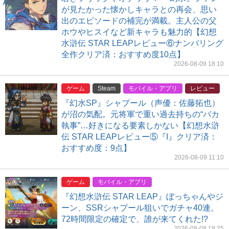
が見たかった懐かしキャラとの再会、思い
出のエピソードの補完が満載。主人公の父
ホウやヒスイなど新キャラも魅力的【幻想
水滸伝 STAR LEAPレビュー⑥ナンバリング
全作クリア済：おすすめ度10点】
2026-08-09 18:10
ゲーム
Steam
モバイル・アプリ
レビュー
『幻水SP』シャプール（声優：佐藤拓也）
が沼の気配。元将軍で重い過去持ちの“バカ
執事”…好きになる要素しかない【幻想水滸
伝 STAR LEAPレビュー⑤『I』クリア済：
おすすめ度：9点】
2026-08-09 11:10
ゲーム
モバイル・アプリ
『幻想水滸伝 STAR LEAP』ぼっちゃんやジ
ーン、SSRシャプール狙いでガチャ40連。
72時間限定の確定で、誰が来てくれた!?
2026-08-08 18:25