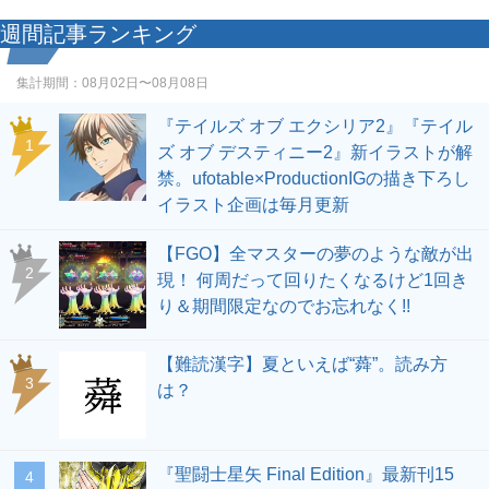
週間記事ランキング
集計期間：
08月02日〜08月08日
『テイルズ オブ エクシリア2』『テイル
1
ズ オブ デスティニー2』新イラストが解
禁。ufotable×ProductionIGの描き下ろし
イラスト企画は毎月更新
【FGO】全マスターの夢のような敵が出
2
現！ 何周だって回りたくなるけど1回き
り＆期間限定なのでお忘れなく!!
【難読漢字】夏といえば“蕣”。読み方
3
は？
『聖闘士星矢 Final Edition』最新刊15
4