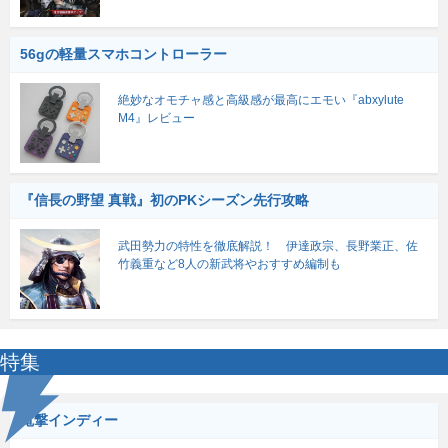
56gの軽量スマホコントローラー
絶妙なオモチャ感と高級感が最高にエモい『abxylute
M4』レビュー
『信長の野望 真戦』初のPKシーズン先行攻略
武田勢力の特性を徹底解説！ 伊達政宗、長野業正、佐
竹義重など8人の新武将やおすすめ編制も
特集
電撃インディー