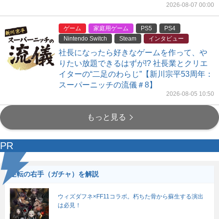
2026-08-07 00:00
ゲーム
家庭用ゲーム
PS5
PS4
Nintendo Switch
Steam
インタビュー
社長になったら好きなゲームを作って、や
りたい放題できるはずが!? 社長業とクリエ
イターの“二足のわらじ”【新川宗平53周年：
スーパーニッチの流儀＃8】
2026-08-05 10:50
もっと見る
PR
逆転の右手（ガチャ）を解説
ウィズダフネ×FF11コラボ。朽ちた骨から蘇生する演出
は必見！