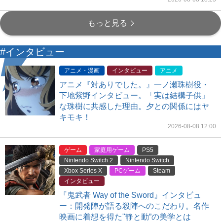
もっと見る
#インタビュー
アニメ・漫画
インタビュー
アニメ
アニメ『対ありでした。』一ノ瀬珠樹役・
下地紫野インタビュー。「実は結構子供」
な珠樹に共感した理由。夕との関係にはヤ
キモキ！
2026-08-08 12:00
ゲーム
家庭用ゲーム
PS5
Nintendo Switch 2
Nintendo Switch
Xbox Series X
PCゲーム
Steam
インタビュー
『鬼武者 Way of the Sword』インタビュ
ー：開発陣が語る殺陣へのこだわり。名作
映画に着想を得た"静と動”の美学とは