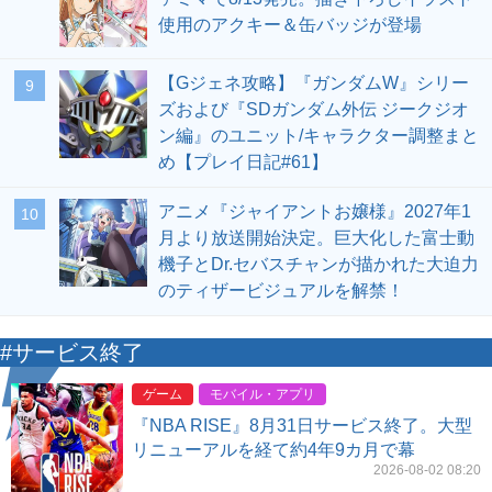
使用のアクキー＆缶バッジが登場
【Gジェネ攻略】『ガンダムW』シリー
9
ズおよび『SDガンダム外伝 ジークジオ
ン編』のユニット/キャラクター調整まと
め【プレイ日記#61】
アニメ『ジャイアントお嬢様』2027年1
10
月より放送開始決定。巨大化した富士動
機子とDr.セバスチャンが描かれた大迫力
のティザービジュアルを解禁！
#サービス終了
ゲーム
モバイル・アプリ
『NBA RISE』8月31日サービス終了。大型
リニューアルを経て約4年9カ月で幕
2026-08-02 08:20