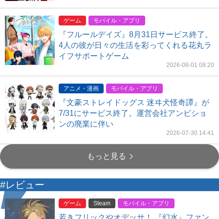
ゲーム
モバイル・アプリ
『フルールデイズ』8月31日サービス終了。
4人の彼が日々の生活を彩ってくれる花丸ラ
イフサポートゲーム
2026-08-01 08:20
アニメ・漫画
モバイル・アプリ
『文豪ストレイドッグス 迷ヰ犬怪奇譚』が
7/31にサービス終了。運営会社アンビショ
ンの廃業に伴い
2026-07-30 14:41
もっと見る
#レビュー
ゲーム
Steam
モバイル・アプリ
若きフリックやオデッサ！ 『幻水』ファン