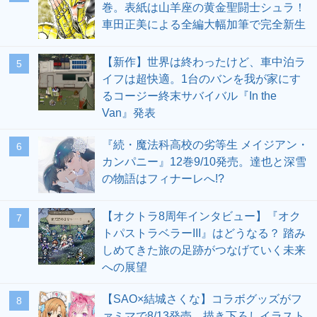
巻。表紙は山羊座の黄金聖闘士シュラ！
車田正美による全編大幅加筆で完全新生
【新作】世界は終わったけど、車中泊ラ
5
イフは超快適。1台のバンを我が家にす
るコージー終末サバイバル『In the
Van』発表
『続・魔法科高校の劣等生 メイジアン・
6
カンパニー』12巻9/10発売。達也と深雪
の物語はフィナーレへ!?
【オクトラ8周年インタビュー】『オク
7
トパストラベラーIII』はどうなる？ 踏み
しめてきた旅の足跡がつなげていく未来
への展望
【SAO×結城さくな】コラボグッズがフ
8
ァミマで8/13発売。描き下ろしイラスト