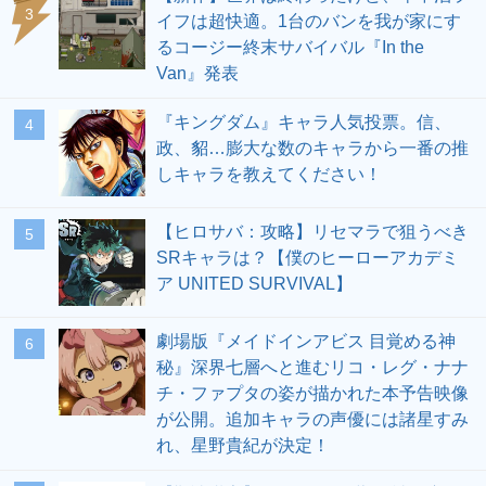
3
イフは超快適。1台のバンを我が家にす
るコージー終末サバイバル『In the
Van』発表
『キングダム』キャラ人気投票。信、
4
政、貂…膨大な数のキャラから一番の推
しキャラを教えてください！
【ヒロサバ：攻略】リセマラで狙うべき
5
SRキャラは？【僕のヒーローアカデミ
ア UNITED SURVIVAL】
劇場版『メイドインアビス 目覚める神
6
秘』深界七層へと進むリコ・レグ・ナナ
チ・ファプタの姿が描かれた本予告映像
が公開。追加キャラの声優には諸星すみ
れ、星野貴紀が決定！