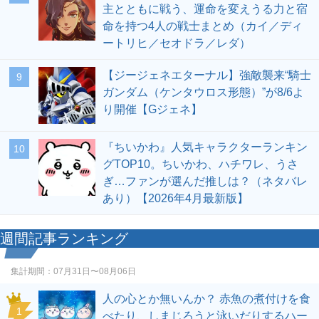
主とともに戦う、運命を変えうる力と宿
命を持つ4人の戦士まとめ（カイ／ディ
ートリヒ／セオドラ／レダ）
【ジージェネエターナル】強敵襲来“騎士
9
ガンダム（ケンタウロス形態）”が8/6よ
り開催【Gジェネ】
『ちいかわ』人気キャラクターランキン
10
グTOP10。ちいかわ、ハチワレ、うさ
ぎ…ファンが選んだ推しは？（ネタバレ
あり）【2026年4月最新版】
週間記事ランキング
集計期間：
07月31日〜08月06日
人の心とか無いんか？ 赤魚の煮付けを食
1
べたり、しまじろうと泳いだりするハー