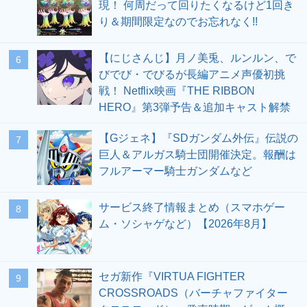
現！ 何周だって回りたくなるけど1回き
り＆期間限定なのでお忘れなく!!
【にじさんじ】月ノ美兎、ルンルン、で
6
びでび・でびるが長編アニメ声優初挑
戦！ Netflix映画『THE RIBBON
HERO』第3弾予告＆追加キャスト解禁
【Gジェネ】『SDガンダム外伝』伝説の
7
巨人＆アルガス騎士団開催決定。報酬は
フルアーマー騎士ガンダムなど
サービス終了情報まとめ（スマホゲー
8
ム・ソシャゲなど）【2026年8月】
セガ新作『VIRTUA FIGHTER
9
CROSSROADS（バーチャファイター