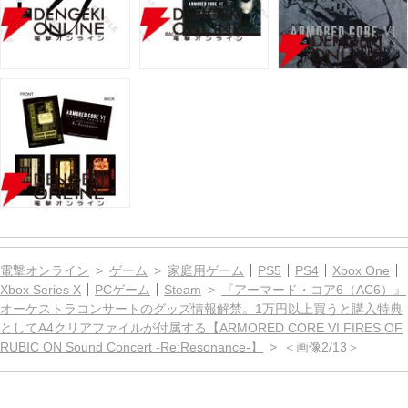
電撃オンライン
ゲーム
家庭用ゲーム
PS5
PS4
Xbox One
Xbox Series X
PCゲーム
Steam
『アーマード・コア6（AC6）』
オーケストラコンサートのグッズ情報解禁。1万円以上買うと購入特典
としてA4クリアファイルが付属する【ARMORED CORE VI FIRES OF
RUBIC ON Sound Concert -Re:Resonance-】
＜画像2/13＞