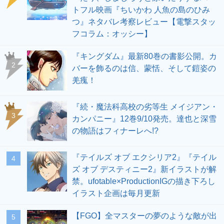
トフル映画『ちいかわ 人魚の島のひみ
つ』ネタバレ考察レビュー【電撃スタッ
フコラム：オッシー】
『キングダム』最新80巻の書影公開。カ
2
バーを飾るのは信、蒙恬、そして鎧姿の
羌瘣！
『続・魔法科高校の劣等生 メイジアン・
3
カンパニー』12巻9/10発売。達也と深雪
の物語はフィナーレへ!?
『テイルズ オブ エクシリア2』『テイル
4
ズ オブ デスティニー2』新イラストが解
禁。ufotable×ProductionIGの描き下ろし
イラスト企画は毎月更新
【FGO】全マスターの夢のような敵が出
5