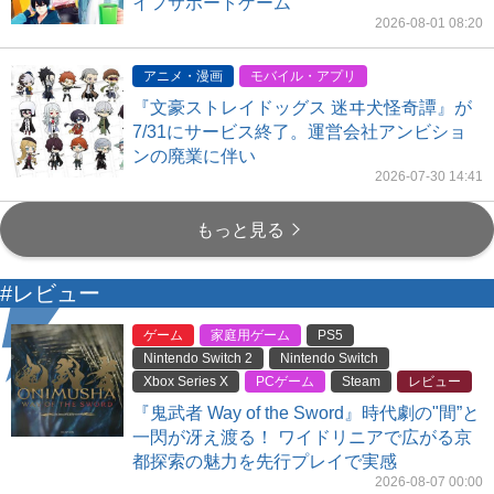
イフサポートゲーム
2026-08-01 08:20
アニメ・漫画
モバイル・アプリ
『文豪ストレイドッグス 迷ヰ犬怪奇譚』が
7/31にサービス終了。運営会社アンビショ
ンの廃業に伴い
2026-07-30 14:41
もっと見る
#レビュー
ゲーム
家庭用ゲーム
PS5
Nintendo Switch 2
Nintendo Switch
Xbox Series X
PCゲーム
Steam
レビュー
『鬼武者 Way of the Sword』時代劇の"間”と
一閃が冴え渡る！ ワイドリニアで広がる京
都探索の魅力を先行プレイで実感
2026-08-07 00:00