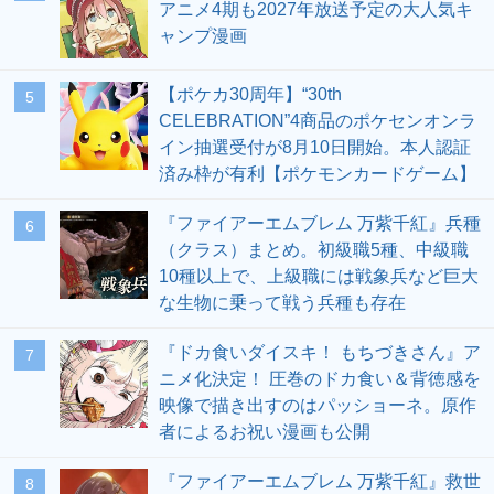
アニメ4期も2027年放送予定の大人気キ
ャンプ漫画
【ポケカ30周年】“30th
5
CELEBRATION”4商品のポケセンオンラ
イン抽選受付が8月10日開始。本人認証
済み枠が有利【ポケモンカードゲーム】
『ファイアーエムブレム 万紫千紅』兵種
6
（クラス）まとめ。初級職5種、中級職
10種以上で、上級職には戦象兵など巨大
な生物に乗って戦う兵種も存在
『ドカ食いダイスキ！ もちづきさん』ア
7
ニメ化決定！ 圧巻のドカ食い＆背徳感を
映像で描き出すのはパッショーネ。原作
者によるお祝い漫画も公開
『ファイアーエムブレム 万紫千紅』救世
8