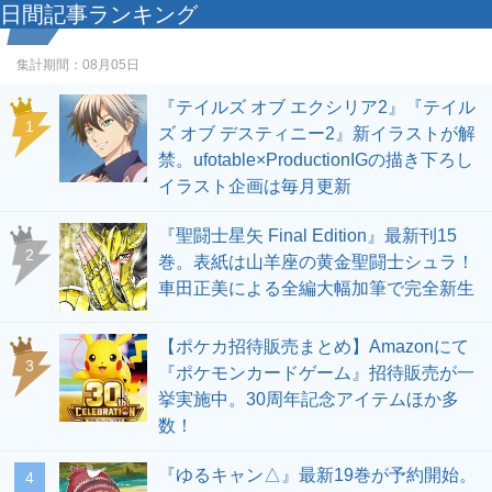
日間記事ランキング
集計期間：
08月05日
『テイルズ オブ エクシリア2』『テイル
1
ズ オブ デスティニー2』新イラストが解
禁。ufotable×ProductionIGの描き下ろし
イラスト企画は毎月更新
『聖闘士星矢 Final Edition』最新刊15
2
巻。表紙は山羊座の黄金聖闘士シュラ！
車田正美による全編大幅加筆で完全新生
【ポケカ招待販売まとめ】Amazonにて
3
『ポケモンカードゲーム』招待販売が一
挙実施中。30周年記念アイテムほか多
数！
『ゆるキャン△』最新19巻が予約開始。
4