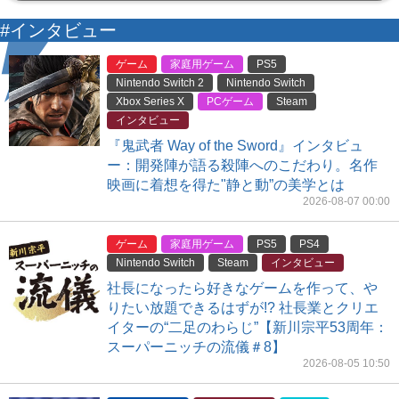
#インタビュー
ゲーム
家庭用ゲーム
PS5
Nintendo Switch 2
Nintendo Switch
Xbox Series X
PCゲーム
Steam
インタビュー
『鬼武者 Way of the Sword』インタビュ
ー：開発陣が語る殺陣へのこだわり。名作
映画に着想を得た"静と動”の美学とは
2026-08-07 00:00
ゲーム
家庭用ゲーム
PS5
PS4
Nintendo Switch
Steam
インタビュー
社長になったら好きなゲームを作って、や
りたい放題できるはずが!? 社長業とクリエ
イターの“二足のわらじ”【新川宗平53周年：
スーパーニッチの流儀＃8】
2026-08-05 10:50