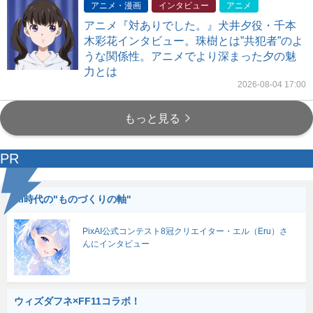
アニメ・漫画
インタビュー
アニメ
アニメ『対ありでした。』犬井夕役・千本
木彩花インタビュー。珠樹とは”共犯者”のよ
うな関係性。アニメでより深まった夕の魅
力とは
2026-08-04 17:00
もっと見る
PR
AI時代の"ものづくりの軸"
PixAI公式コンテスト8冠クリエイター・エル（Eru）さ
んにインタビュー
ウィズダフネ×FF11コラボ！