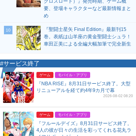
クロスロード）』発売時期、ゲーム概
要、登場キャラクターなど最新情報まと
め
『聖闘士星矢 Final Edition』最新刊15
10
巻。表紙は山羊座の黄金聖闘士シュラ！
車田正美による全編大幅加筆で完全新生
#サービス終了
ゲーム
モバイル・アプリ
『NBA RISE』8月31日サービス終了。大型
リニューアルを経て約4年9カ月で幕
2026-08-02 08:20
ゲーム
モバイル・アプリ
『フルールデイズ』8月31日サービス終了。
4人の彼が日々の生活を彩ってくれる花丸ラ