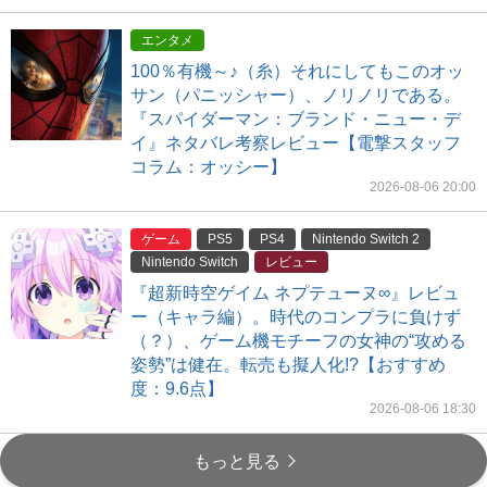
エンタメ
100％有機～♪（糸）それにしてもこのオッ
サン（パニッシャー）、ノリノリである。
『スパイダーマン：ブランド・ニュー・デ
イ』ネタバレ考察レビュー【電撃スタッフ
コラム：オッシー】
2026-08-06 20:00
ゲーム
PS5
PS4
Nintendo Switch 2
Nintendo Switch
レビュー
『超新時空ゲイム ネプテューヌ∞』レビュ
ー（キャラ編）。時代のコンプラに負けず
（？）、ゲーム機モチーフの女神の“攻める
姿勢”は健在。転売も擬人化!?【おすすめ
度：9.6点】
2026-08-06 18:30
もっと見る