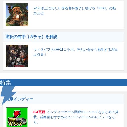
24年以上にわたり冒険者を魅了し続ける『FFXI』の魅
力とは
逆転の右手（ガチャ）を解説
ウィズダフネ×FF11コラボ。朽ちた骨から蘇生する演出
は必見！
特集
電撃インディー
8/4更新
インディーゲーム関連のニュースをまとめて掲
載。編集部おすすめのインディゲームのレビューなど
も。