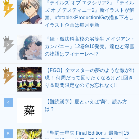
『テイルズ オブ エクシリア2』『テイル
1
ズ オブ デスティニー2』新イラストが解
禁。ufotable×ProductionIGの描き下ろし
イラスト企画は毎月更新
『続・魔法科高校の劣等生 メイジアン・
2
カンパニー』12巻9/10発売。達也と深雪
の物語はフィナーレへ!?
【FGO】全マスターの夢のような敵が出
3
現！ 何周だって回りたくなるけど1回き
り＆期間限定なのでお忘れなく!!
【難読漢字】夏といえば“蕣”。読み方
4
は？
『聖闘士星矢 Final Edition』最新刊15
5