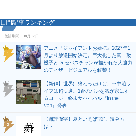
日間記事ランキング
集計期間：
08月07日
アニメ『ジャイアントお嬢様』2027年1
1
月より放送開始決定。巨大化した富士動
機子とDr.セバスチャンが描かれた大迫力
のティザービジュアルを解禁！
【新作】世界は終わったけど、車中泊ラ
2
イフは超快適。1台のバンを我が家にす
るコージー終末サバイバル『In the
Van』発表
【難読漢字】夏といえば“蕣”。読み方
3
は？