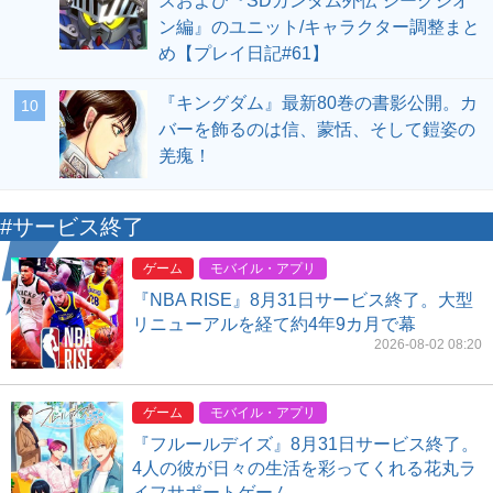
ズおよび『SDガンダム外伝 ジークジオ
ン編』のユニット/キャラクター調整まと
め【プレイ日記#61】
『キングダム』最新80巻の書影公開。カ
10
バーを飾るのは信、蒙恬、そして鎧姿の
羌瘣！
#サービス終了
ゲーム
モバイル・アプリ
『NBA RISE』8月31日サービス終了。大型
リニューアルを経て約4年9カ月で幕
2026-08-02 08:20
ゲーム
モバイル・アプリ
『フルールデイズ』8月31日サービス終了。
4人の彼が日々の生活を彩ってくれる花丸ラ
イフサポートゲーム