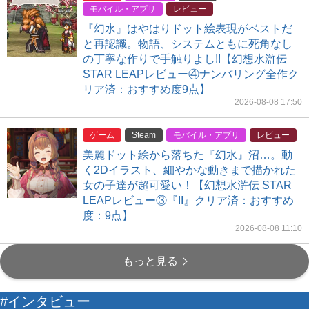
モバイル・アプリ
レビュー
『幻水』はやはりドット絵表現がベストだ
と再認識。物語、システムともに死角なし
の丁寧な作りで手触りよし!!【幻想水滸伝
STAR LEAPレビュー④ナンバリング全作ク
リア済：おすすめ度9点】
2026-08-08 17:50
ゲーム
Steam
モバイル・アプリ
レビュー
美麗ドット絵から落ちた『幻水』沼…。動
く2Dイラスト、細やかな動きまで描かれた
女の子達が超可愛い！【幻想水滸伝 STAR
LEAPレビュー③『II』クリア済：おすすめ
度：9点】
2026-08-08 11:10
もっと見る
#インタビュー