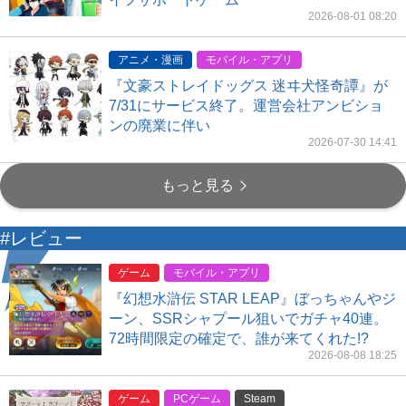
2026-08-01 08:20
アニメ・漫画
モバイル・アプリ
『文豪ストレイドッグス 迷ヰ犬怪奇譚』が
7/31にサービス終了。運営会社アンビショ
ンの廃業に伴い
2026-07-30 14:41
もっと見る
#レビュー
ゲーム
モバイル・アプリ
『幻想水滸伝 STAR LEAP』ぼっちゃんやジ
ーン、SSRシャプール狙いでガチャ40連。
72時間限定の確定で、誰が来てくれた!?
2026-08-08 18:25
ゲーム
PCゲーム
Steam