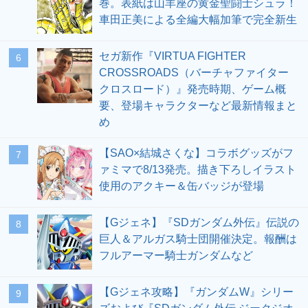
巻。表紙は山羊座の黄金聖闘士シュラ！
車田正美による全編大幅加筆で完全新生
セガ新作『VIRTUA FIGHTER
6
CROSSROADS（バーチャファイター
クロスロード）』発売時期、ゲーム概
要、登場キャラクターなど最新情報まと
め
【SAO×結城さくな】コラボグッズがフ
7
ァミマで8/13発売。描き下ろしイラスト
使用のアクキー＆缶バッジが登場
【Gジェネ】『SDガンダム外伝』伝説の
8
巨人＆アルガス騎士団開催決定。報酬は
フルアーマー騎士ガンダムなど
【Gジェネ攻略】『ガンダムW』シリー
9