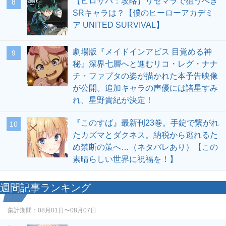
【ヒロサバ：攻略】リセマラで狙うべき
8
SRキャラは？【僕のヒーローアカデミ
ア UNITED SURVIVAL】
劇場版『メイドインアビス 目覚める神
9
秘』深界七層へと進むリコ・レグ・ナナ
チ・ファプタの姿が描かれた本予告映像
が公開。追加キャラの声優には諸星すみ
れ、星野貴紀が決定！
『このすば』最新刊23巻。手錠で繋がれ
10
たカズマとダクネス。納税から逃れるた
め禁断の策へ…（ネタバレあり）【この
素晴らしい世界に祝福を！】
週間記事ランキング
集計期間：
08月01日〜08月07日