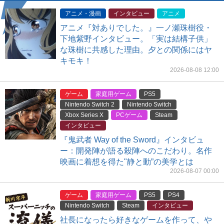
アニメ・漫画
インタビュー
アニメ
アニメ『対ありでした。』一ノ瀬珠樹役・
下地紫野インタビュー。「実は結構子供」
な珠樹に共感した理由。夕との関係にはヤ
キモキ！
2026-08-08 12:00
ゲーム
家庭用ゲーム
PS5
Nintendo Switch 2
Nintendo Switch
Xbox Series X
PCゲーム
Steam
インタビュー
『鬼武者 Way of the Sword』インタビュ
ー：開発陣が語る殺陣へのこだわり。名作
映画に着想を得た"静と動”の美学とは
2026-08-07 00:00
ゲーム
家庭用ゲーム
PS5
PS4
Nintendo Switch
Steam
インタビュー
社長になったら好きなゲームを作って、や