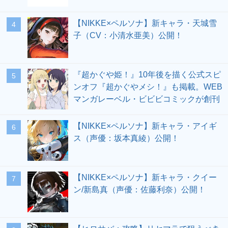
【NIKKE×ペルソナ】新キャラ・天城雪
4
子（CV：小清水亜美）公開！
『超かぐや姫！』10年後を描く公式スピ
5
ンオフ『超かぐやメシ！』も掲載。WEB
マンガレーベル・ビビビコミックが創刊
【NIKKE×ペルソナ】新キャラ・アイギ
6
ス（声優：坂本真綾）公開！
【NIKKE×ペルソナ】新キャラ・クイー
7
ン/新島真（声優：佐藤利奈）公開！