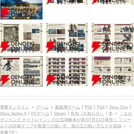
電撃オンライン
ゲーム
家庭用ゲーム
PS5
PS4
Xbox One
Xbox Series X
PCゲーム
Steam
告知（お知らせ）
本
『エル
デンリング ナイトレイン』の公式攻略本が本日7月11日発売！ フィー
ルドの詳細マップや夜渡りの扱い方、夜の王の戦い方などを収録
＜
画像7/9＞