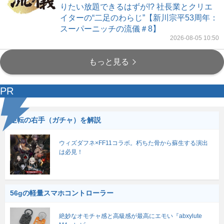
りたい放題できるはずが!? 社長業とクリエ
イターの“二足のわらじ”【新川宗平53周年：
スーパーニッチの流儀＃8】
2026-08-05 10:50
もっと見る
PR
逆転の右手（ガチャ）を解説
ウィズダフネ×FF11コラボ。朽ちた骨から蘇生する演出
は必見！
56gの軽量スマホコントローラー
絶妙なオモチャ感と高級感が最高にエモい『abxylute