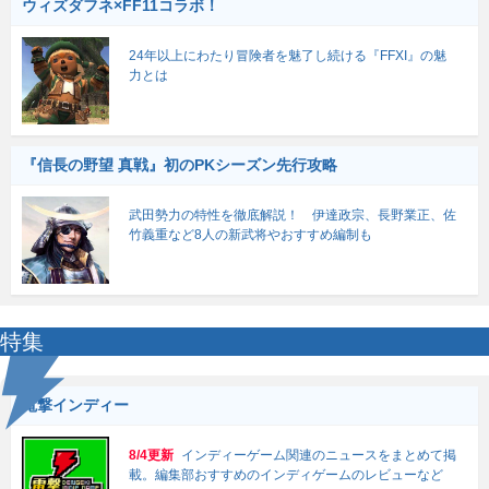
ウィズダフネ×FF11コラボ！
24年以上にわたり冒険者を魅了し続ける『FFXI』の魅
力とは
『信長の野望 真戦』初のPKシーズン先行攻略
武田勢力の特性を徹底解説！ 伊達政宗、長野業正、佐
竹義重など8人の新武将やおすすめ編制も
特集
電撃インディー
8/4更新
インディーゲーム関連のニュースをまとめて掲
載。編集部おすすめのインディゲームのレビューなど