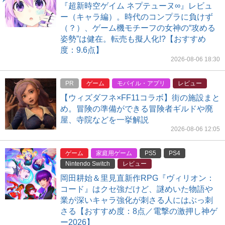
『超新時空ゲイム ネプテューヌ∞』レビュ
ー（キャラ編）。時代のコンプラに負けず
（？）、ゲーム機モチーフの女神の“攻める
姿勢”は健在。転売も擬人化!?【おすすめ
度：9.6点】
2026-08-06 18:30
PR
ゲーム
モバイル・アプリ
レビュー
【ウィズダフネ×FF11コラボ】街の施設まと
め。冒険の準備ができる冒険者ギルドや廃
屋、寺院などを一挙解説
2026-08-06 12:05
ゲーム
家庭用ゲーム
PS5
PS4
Nintendo Switch
レビュー
岡田耕始＆里見直新作RPG『ヴィリオン：
コード』はクセ強だけど、謎めいた物語や
業が深いキャラ強化が刺さる人にはぶっ刺
さる【おすすめ度：8点／電撃の激押し神ゲ
ー2026】