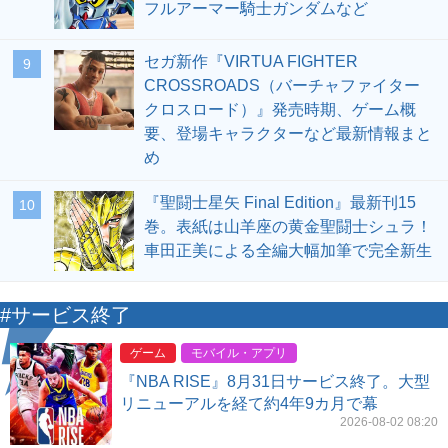
フルアーマー騎士ガンダムなど
セガ新作『VIRTUA FIGHTER
9
CROSSROADS（バーチャファイター
クロスロード）』発売時期、ゲーム概
要、登場キャラクターなど最新情報まと
め
『聖闘士星矢 Final Edition』最新刊15
10
巻。表紙は山羊座の黄金聖闘士シュラ！
車田正美による全編大幅加筆で完全新生
#サービス終了
ゲーム
モバイル・アプリ
『NBA RISE』8月31日サービス終了。大型
リニューアルを経て約4年9カ月で幕
2026-08-02 08:20