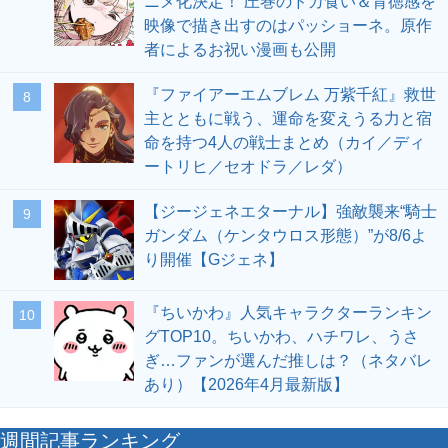
ニメ化決定！ 圧巻のドカ食い＆背徳感を
映像で描き出すのはパッショーネ。原作
者によるお祝い漫画も公開
『ファイアーエムブレム 万紫千紅』救世
8
主とともに戦う、運命を変えうる力と宿
命を持つ4人の戦士まとめ（カイ／ディ
ートリヒ／セオドラ／レダ）
【ジージェネエターナル】強敵襲来“騎士
9
ガンダム（ケンタウロス形態）”が8/6よ
り開催【Gジェネ】
『ちいかわ』人気キャラクターランキン
10
グTOP10。ちいかわ、ハチワレ、うさ
ぎ…ファンが選んだ推しは？（ネタバレ
あり）【2026年4月最新版】
週間記事ランキング