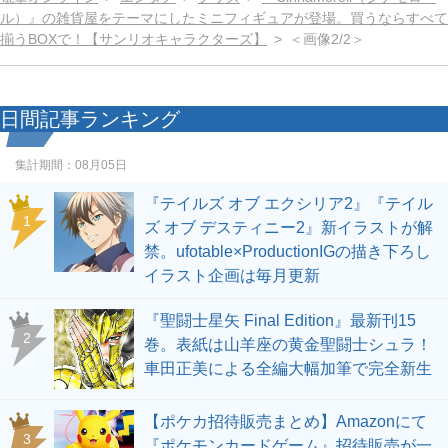
ル）』の雑貨屋をテーマにしたミニフィギュアが登場。買うならすべて
揃うBOXで！【サンリオキャラクターズ】
＜画像2/2＞
日間記事ランキング
集計期間：
08月05日
『テイルズ オブ エクシリア2』『テイル
1
ズ オブ デスティニー2』新イラストが解
禁。ufotable×ProductionIGの描き下ろし
イラスト企画は毎月更新
『聖闘士星矢 Final Edition』最新刊15
2
巻。表紙は山羊座の黄金聖闘士シュラ！
車田正美による全編大幅加筆で完全新生
【ポケカ招待販売まとめ】Amazonにて
3
『ポケモンカードゲーム』招待販売が一