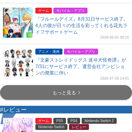
ゲーム
モバイル・アプリ
『フルールデイズ』8月31日サービス終了。
4人の彼が日々の生活を彩ってくれる花丸ラ
イフサポートゲーム
2026-08-01 08:20
アニメ・漫画
モバイル・アプリ
『文豪ストレイドッグス 迷ヰ犬怪奇譚』が
7/31にサービス終了。運営会社アンビショ
ンの廃業に伴い
2026-07-30 14:41
もっと見る
#レビュー
ゲーム
PS5
PS4
Nintendo Switch 2
Nintendo Switch
レビュー