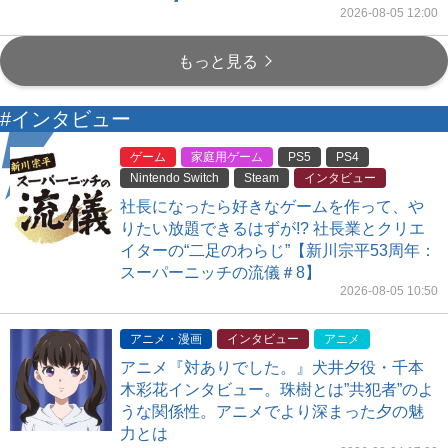
2026-08-05 12:00
もっと見る
#インタビュー
ゲーム
家庭用ゲーム
PS5
PS4
Nintendo Switch
Steam
インタビュー
社長になったら好きなゲームを作って、や
りたい放題できるはずが!? 社長業とクリエ
イターの“二足のわらじ”【新川宗平53周年：
スーパーニッチの流儀＃8】
2026-08-05 10:50
アニメ・漫画
インタビュー
アニメ
アニメ『対ありでした。』犬井夕役・千本
木彩花インタビュー。珠樹とは”共犯者”のよ
うな関係性。アニメでより深まった夕の魅
力とは