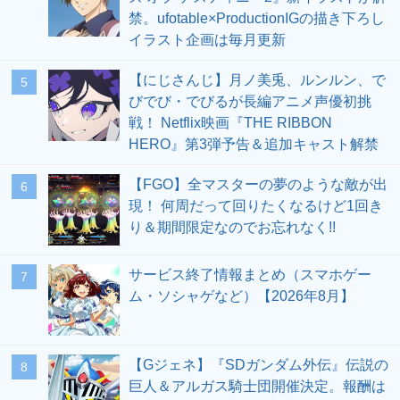
禁。ufotable×ProductionIGの描き下ろし
イラスト企画は毎月更新
【にじさんじ】月ノ美兎、ルンルン、で
5
びでび・でびるが長編アニメ声優初挑
戦！ Netflix映画『THE RIBBON
HERO』第3弾予告＆追加キャスト解禁
【FGO】全マスターの夢のような敵が出
6
現！ 何周だって回りたくなるけど1回き
り＆期間限定なのでお忘れなく!!
サービス終了情報まとめ（スマホゲー
7
ム・ソシャゲなど）【2026年8月】
【Gジェネ】『SDガンダム外伝』伝説の
8
巨人＆アルガス騎士団開催決定。報酬は