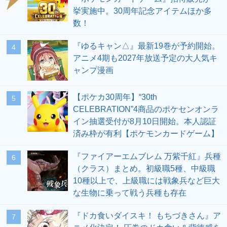
挙実施中。30周年記念アイテムほか多
数！
『ゆるキャン△』最新19巻が予約開始。
4
アニメ4期も2027年放送予定の大人気キ
ャンプ漫画
【ポケカ30周年】“30th
5
CELEBRATION”4商品のポケセンオンラ
イン抽選受付が8月10日開始。本人認証
済み枠が有利【ポケモンカードゲーム】
『ファイアーエムブレム 万紫千紅』兵種
6
（クラス）まとめ。初級職5種、中級職
10種以上で、上級職には戦象兵など巨大
な生物に乗って戦う兵種も存在
『ドカ食いダイスキ！ もちづきさん』ア
7