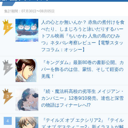
集計期間：
07月30日〜08月05日
人の心とか無いんか？ 赤魚の煮付けを食
1
べたり、しまじろうと泳いだりするハー
トフル映画『ちいかわ 人魚の島のひみ
つ』ネタバレ考察レビュー【電撃スタッ
フコラム：オッシー】
『キングダム』最新80巻の書影公開。カ
2
バーを飾るのは信、蒙恬、そして鎧姿の
羌瘣！
『続・魔法科高校の劣等生 メイジアン・
3
カンパニー』12巻9/10発売。達也と深雪
の物語はフィナーレへ!?
『テイルズ オブ エクシリア2』『テイル
4
ズ オブ デスティニー2』新イラストが解