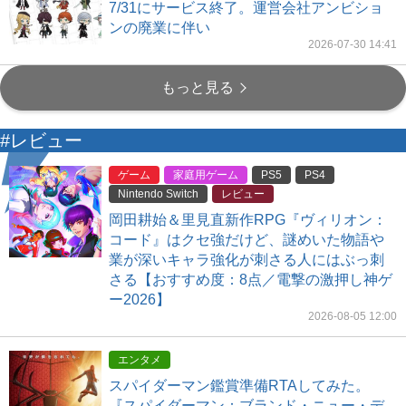
7/31にサービス終了。運営会社アンビショ
ンの廃業に伴い
2026-07-30 14:41
もっと見る
#レビュー
ゲーム
家庭用ゲーム
PS5
PS4
Nintendo Switch
レビュー
岡田耕始＆里見直新作RPG『ヴィリオン：
コード』はクセ強だけど、謎めいた物語や
業が深いキャラ強化が刺さる人にはぶっ刺
さる【おすすめ度：8点／電撃の激押し神ゲ
ー2026】
2026-08-05 12:00
エンタメ
スパイダーマン鑑賞準備RTAしてみた。
『スパイダーマン：ブランド・ニュー・デ