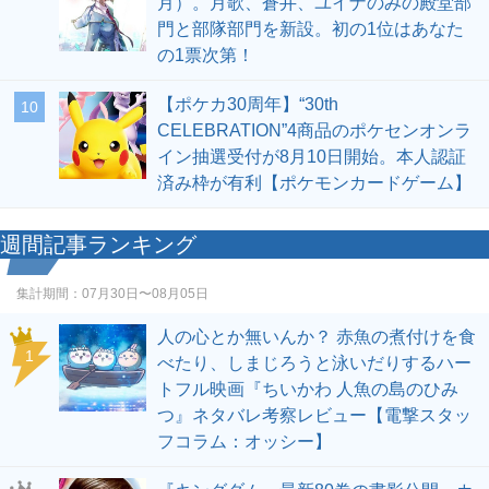
月）。月歌、蒼井、ユイナのみの殿堂部
門と部隊部門を新設。初の1位はあなた
の1票次第！
【ポケカ30周年】“30th
10
CELEBRATION”4商品のポケセンオンラ
イン抽選受付が8月10日開始。本人認証
済み枠が有利【ポケモンカードゲーム】
週間記事ランキング
集計期間：
07月30日〜08月05日
人の心とか無いんか？ 赤魚の煮付けを食
1
べたり、しまじろうと泳いだりするハー
トフル映画『ちいかわ 人魚の島のひみ
つ』ネタバレ考察レビュー【電撃スタッ
フコラム：オッシー】