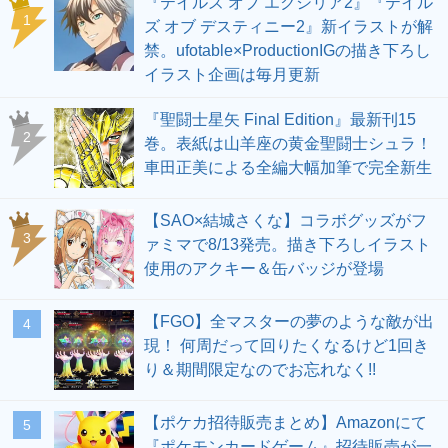
『テイルズ オブ エクシリア2』『テイル
1
ズ オブ デスティニー2』新イラストが解
禁。ufotable×ProductionIGの描き下ろし
イラスト企画は毎月更新
『聖闘士星矢 Final Edition』最新刊15
2
巻。表紙は山羊座の黄金聖闘士シュラ！
車田正美による全編大幅加筆で完全新生
【SAO×結城さくな】コラボグッズがフ
3
ァミマで8/13発売。描き下ろしイラスト
使用のアクキー＆缶バッジが登場
【FGO】全マスターの夢のような敵が出
4
現！ 何周だって回りたくなるけど1回き
り＆期間限定なのでお忘れなく!!
【ポケカ招待販売まとめ】Amazonにて
5
『ポケモンカードゲーム』招待販売が一