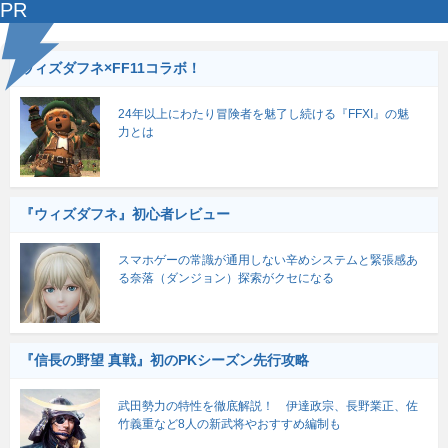
PR
ウィズダフネ×FF11コラボ！
24年以上にわたり冒険者を魅了し続ける『FFXI』の魅
力とは
『ウィズダフネ』初心者レビュー
スマホゲーの常識が通用しない辛めシステムと緊張感あ
る奈落（ダンジョン）探索がクセになる
『信長の野望 真戦』初のPKシーズン先行攻略
武田勢力の特性を徹底解説！ 伊達政宗、長野業正、佐
竹義重など8人の新武将やおすすめ編制も