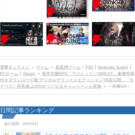
電撃オンライン
ゲーム
家庭用ゲーム
PS5
Nintendo Switch
PCゲーム
Steam
新作学園RPG『ヴァレット／VARLET』豪華特典
付きダウンロード版“デジタルデラックスエディション”内容公開。『モ
ナーク』所有者は10%オフとなるキャンペーンも実施
＜画像6/6＞
日間記事ランキング
集計期間：
08月04日