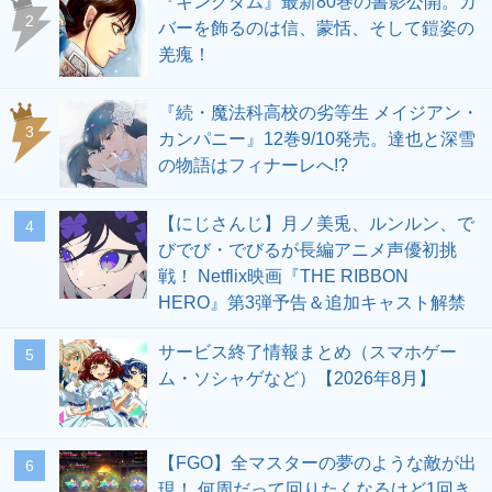
『キングダム』最新80巻の書影公開。カ
2
バーを飾るのは信、蒙恬、そして鎧姿の
羌瘣！
『続・魔法科高校の劣等生 メイジアン・
3
カンパニー』12巻9/10発売。達也と深雪
の物語はフィナーレへ!?
【にじさんじ】月ノ美兎、ルンルン、で
4
びでび・でびるが長編アニメ声優初挑
戦！ Netflix映画『THE RIBBON
HERO』第3弾予告＆追加キャスト解禁
サービス終了情報まとめ（スマホゲー
5
ム・ソシャゲなど）【2026年8月】
【FGO】全マスターの夢のような敵が出
6
現！ 何周だって回りたくなるけど1回き