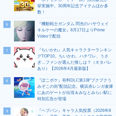
挙実施中。30周年記念アイテムほか多
数！
『機動戦士ガンダム 閃光のハサウェイ
6
キルケーの魔女』8月17日よりPrime
Videoで配信
『ちいかわ』人気キャラクターランキン
7
グTOP10。ちいかわ、ハチワレ、うさ
ぎ…ファンが選んだ推しは？（ネタバレ
あり）【2026年4月最新版】
『ぽこポケ』有料DLC第1弾“ブクブクう
8
みぞこの街”配信記念。横浜赤レンガ倉庫
にあのゲートが出現＆みなとみらい駅に
特別広告が登場
『ヘブバン』キャラ人気投票（2026年8
9