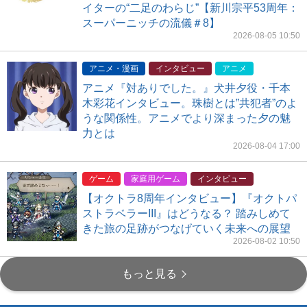
イターの“二足のわらじ”【新川宗平53周年：
スーパーニッチの流儀＃8】
2026-08-05 10:50
アニメ・漫画
インタビュー
アニメ
アニメ『対ありでした。』犬井夕役・千本
木彩花インタビュー。珠樹とは”共犯者”のよ
うな関係性。アニメでより深まった夕の魅
力とは
2026-08-04 17:00
ゲーム
家庭用ゲーム
インタビュー
【オクトラ8周年インタビュー】『オクトパ
ストラベラーIII』はどうなる？ 踏みしめて
きた旅の足跡がつなげていく未来への展望
2026-08-02 10:50
もっと見る