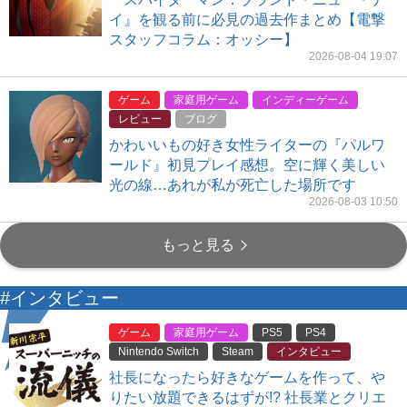
イ』を観る前に必見の過去作まとめ【電撃
スタッフコラム：オッシー】
2026-08-04 19:07
ゲーム
家庭用ゲーム
インディーゲーム
レビュー
ブログ
かわいいもの好き女性ライターの『パルワ
ールド』初見プレイ感想。空に輝く美しい
光の線…あれが私が死亡した場所です
2026-08-03 10:50
もっと見る
#インタビュー
ゲーム
家庭用ゲーム
PS5
PS4
Nintendo Switch
Steam
インタビュー
社長になったら好きなゲームを作って、や
りたい放題できるはずが!? 社長業とクリエ