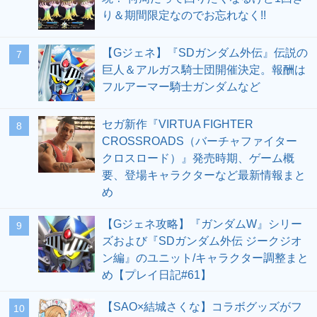
り＆期間限定なのでお忘れなく!!
【Gジェネ】『SDガンダム外伝』伝説の
7
巨人＆アルガス騎士団開催決定。報酬は
フルアーマー騎士ガンダムなど
セガ新作『VIRTUA FIGHTER
8
CROSSROADS（バーチャファイター
クロスロード）』発売時期、ゲーム概
要、登場キャラクターなど最新情報まと
め
【Gジェネ攻略】『ガンダムW』シリー
9
ズおよび『SDガンダム外伝 ジークジオ
ン編』のユニット/キャラクター調整まと
め【プレイ日記#61】
【SAO×結城さくな】コラボグッズがフ
10