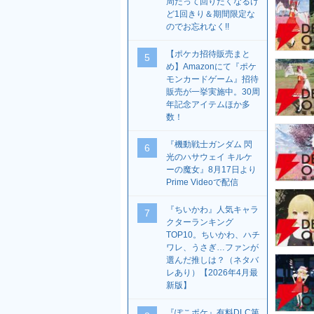
周だって回りたくなるけ
ど1回きり＆期間限定な
のでお忘れなく!!
【ポケカ招待販売まと
5
め】Amazonにて『ポケ
モンカードゲーム』招待
販売が一挙実施中。30周
年記念アイテムほか多
数！
『機動戦士ガンダム 閃
6
光のハサウェイ キルケ
ーの魔女』8月17日より
Prime Videoで配信
『ちいかわ』人気キャラ
7
クターランキング
TOP10。ちいかわ、ハチ
ワレ、うさぎ…ファンが
選んだ推しは？（ネタバ
レあり）【2026年4月最
新版】
『ぽこポケ』有料DLC第