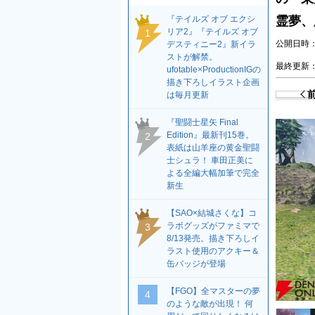
『テイルズ オブ エクシ
霊夢、
リア2』『テイルズ オブ
1
公開日時：2
デスティニー2』新イラ
ストが解禁。
最終更新：2
ufotable×ProductionIGの
描き下ろしイラスト企画
は毎月更新
『聖闘士星矢 Final
Edition』最新刊15巻。
2
表紙は山羊座の黄金聖闘
士シュラ！ 車田正美に
よる全編大幅加筆で完全
新生
【SAO×結城さくな】コ
ラボグッズがファミマで
3
8/13発売。描き下ろしイ
ラスト使用のアクキー＆
缶バッジが登場
【FGO】全マスターの夢
4
のような敵が出現！ 何