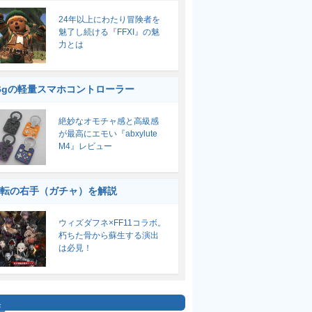
24年以上にわたり冒険者を
魅了し続ける『FFXI』の魅
力とは
6gの軽量スマホコントローラー
絶妙なオモチャ感と高級感
が最高にエモい『abxylute
M4』レビュー
転の右手（ガチャ）を解説
ウィズダフネ×FF11コラボ。
朽ちた骨から蘇生する演出
は必見！
集