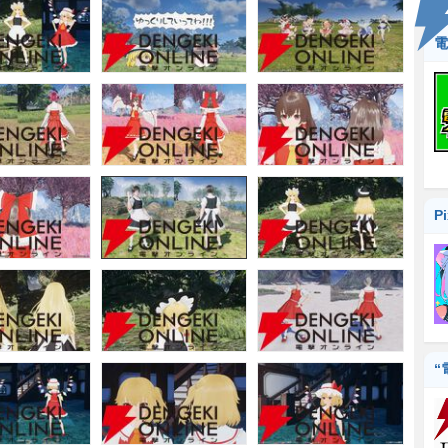
電
P
“