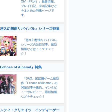
XIV（FF14）』最新情報、
プレイ日記、企画記事など
をまとめた特集ページで
す。
悠久幻想曲リバイバル』シリーズ特集
『悠久幻想曲リバイバル』
シリーズの注目記事、最新
情報などはここでチェッ
ク！
Echoes of Aincrad』特集
『SAO』家庭用ゲーム最新
作『Echoes of Aincrad』の
関連記事を集約。インタビ
ューやレビュー、最新情報
などをチェック！
ンティ・クリエイツ インディーゲー