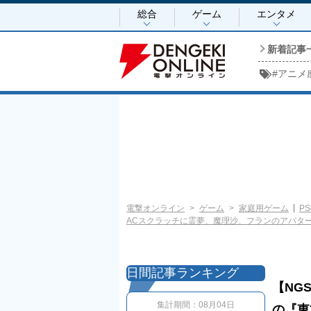
総合
ゲーム
エンタメ
新着記事
#
アニメ
電撃オンライン
ゲーム
家庭用ゲーム
PS
ACスクラッチに霊夢、魔理沙、フランのアバタ
日間記事ランキング
【NGS
集計期間：
08月04日
の『東