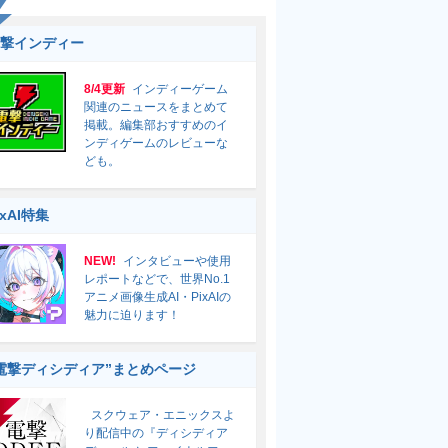
撃インディー
8/4更新
インディーゲーム
関連のニュースをまとめて
掲載。編集部おすすめのイ
ンディゲームのレビューな
ども。
ixAI特集
NEW!
インタビューや使用
レポートなどで、世界No.1
アニメ画像生成AI・PixAIの
魅力に迫ります！
電撃ディシディア”まとめページ
スクウェア・エニックスよ
り配信中の『ディシディア