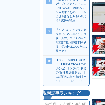
8
1弾“ブクブクうみぞこの
街”配信記念。横浜赤レ
ンガ倉庫にあのゲートが
出現＆みなとみらい駅に
特別広告が登場
『ヘブバン』キャラ人気
9
投票（2026年8月）。月
歌、蒼井、ユイナのみの
殿堂部門と部隊部門を新
設。初の1位はあなたの1
票次第！
【ポケカ30周年】“30th
10
CELEBRATION”4商品の
ポケセンオンライン抽選
受付が8月10日開始。本
人認証済み枠が有利【ポ
ケモンカードゲーム】
週間記事ランキング
集計期間：
07月30日〜08月05日