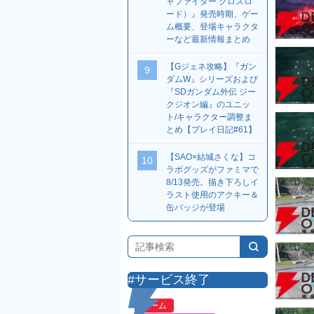
ャファイター クロスロ
ード）』発売時期、ゲー
ム概要、登場キャラクタ
ーなど最新情報まとめ
【Gジェネ攻略】『ガン
9
ダムW』シリーズおよび
『SDガンダム外伝 ジー
クジオン編』のユニッ
ト/キャラクター調整ま
とめ【プレイ日記#61】
【SAO×結城さくな】コ
10
ラボグッズがファミマで
8/13発売。描き下ろしイ
ラスト使用のアクキー＆
缶バッジが登場
#サービス終了
ゲーム