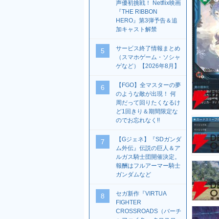
声優初挑戦！ Netflix映画
『THE RIBBON
HERO』第3弾予告＆追
加キャスト解禁
サービス終了情報まとめ
5
（スマホゲーム・ソシャ
ゲなど）【2026年8月】
【FGO】全マスターの夢
6
のような敵が出現！ 何
周だって回りたくなるけ
ど1回きり＆期間限定な
のでお忘れなく!!
【Gジェネ】『SDガンダ
7
ム外伝』伝説の巨人＆ア
ルガス騎士団開催決定。
報酬はフルアーマー騎士
ガンダムなど
セガ新作『VIRTUA
8
FIGHTER
CROSSROADS（バーチ