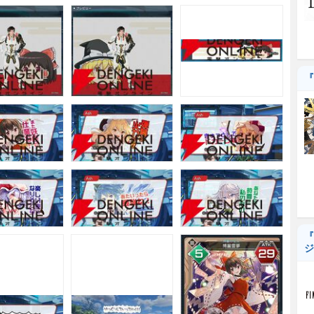
『
『
ジ