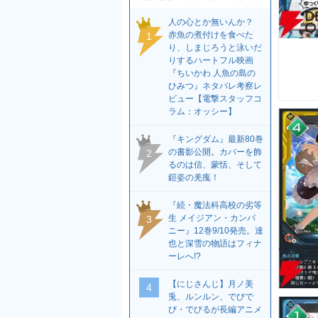
人の心とか無いんか？
赤魚の煮付けを食べた
1
り、しまじろうと泳いだ
りするハートフル映画
『ちいかわ 人魚の島の
ひみつ』ネタバレ考察レ
ビュー【電撃スタッフコ
ラム：オッシー】
『キングダム』最新80巻
の書影公開。カバーを飾
2
るのは信、蒙恬、そして
鎧姿の羌瘣！
『続・魔法科高校の劣等
生 メイジアン・カンパ
3
ニー』12巻9/10発売。達
也と深雪の物語はフィナ
ーレへ!?
【にじさんじ】月ノ美
4
兎、ルンルン、でびで
び・でびるが長編アニメ