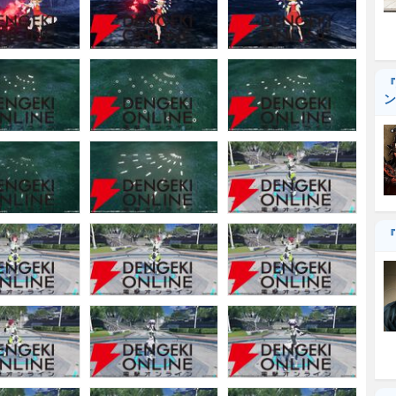
『
ン
『