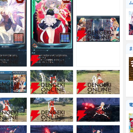
ム
ま
電