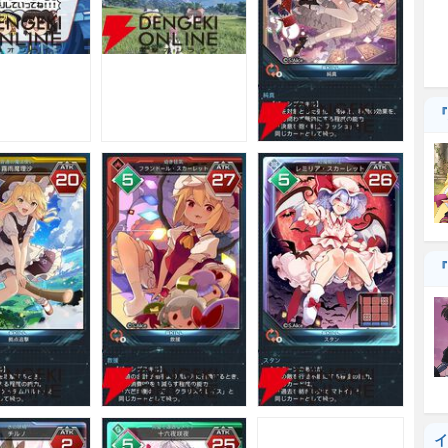
『
『
イ