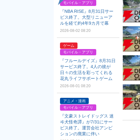
モバイル・アプリ
『NBA RISE』8月31日サー
ビス終了。大型リニューア
ルを経て約4年9カ月で幕
2026-08-02 08:20
ゲーム
モバイル・アプリ
『フルールデイズ』8月31日
サービス終了。4人の彼が
日々の生活を彩ってくれる
花丸ライフサポートゲーム
2026-08-01 08:20
アニメ・漫画
モバイル・アプリ
『文豪ストレイドッグス 迷
ヰ犬怪奇譚』が7/31にサー
ビス終了。運営会社アンビ
ションの廃業に伴い