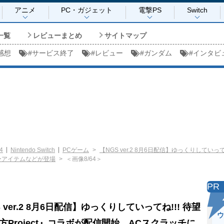
アニメ
PC・ガジェット
電撃PS
Switch
一覧
レビューまとめ
サイトマップ
感想
#
サービス終了
#
レビュー
#
ガンダム
#
インタビ
4
Nintendo Switch
PCゲーム
【NGS ver.2 8月6日配信】ゆっくりしていって
ーアイテムなどが登場
＜画像8/64＞
PR
 ver.2 8月6日配信】ゆっくりしていってね!!! 待望
ウ
方Project』コラボが配信開始。ACスクラッチに