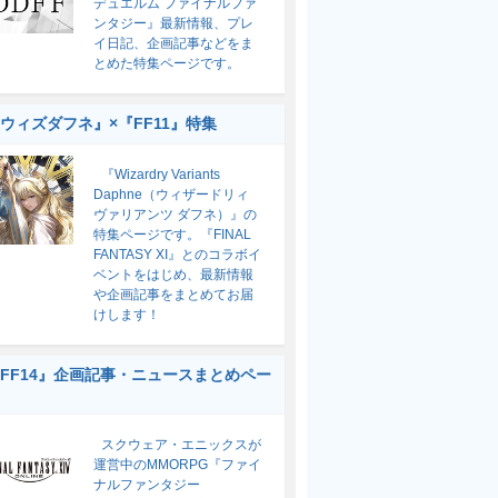
デュエルム ファイナルファ
ンタジー』最新情報、プレ
イ日記、企画記事などをま
とめた特集ページです。
ウィズダフネ』×『FF11』特集
『Wizardry Variants
Daphne（ウィザードリィ
ヴァリアンツ ダフネ）』の
特集ページです。『FINAL
FANTASY XI』とのコラボイ
ベントをはじめ、最新情報
や企画記事をまとめてお届
けします！
FF14』企画記事・ニュースまとめペー
スクウェア・エニックスが
運営中のMMORPG『ファイ
ナルファンタジー