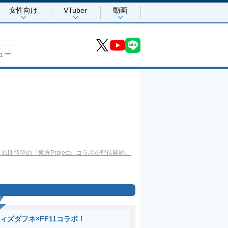
女性向け
VTuber
動画
ュー
ね!!! 待望の『東方Project』コラボが配信開始。
ィズダフネ×FF11コラボ！