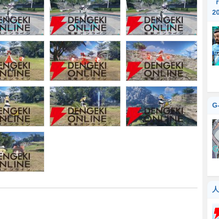
『
2
G
人