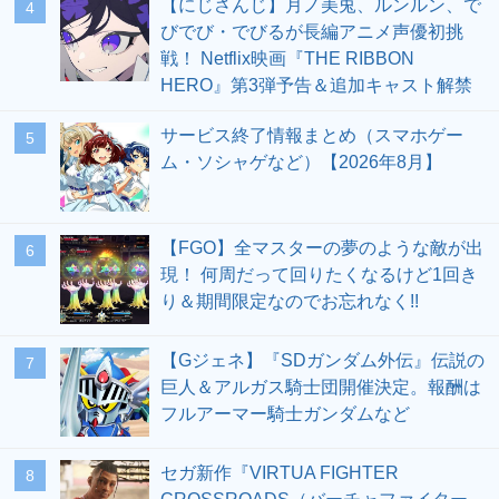
【にじさんじ】月ノ美兎、ルンルン、で
4
びでび・でびるが長編アニメ声優初挑
戦！ Netflix映画『THE RIBBON
HERO』第3弾予告＆追加キャスト解禁
サービス終了情報まとめ（スマホゲー
5
ム・ソシャゲなど）【2026年8月】
【FGO】全マスターの夢のような敵が出
6
現！ 何周だって回りたくなるけど1回き
り＆期間限定なのでお忘れなく!!
【Gジェネ】『SDガンダム外伝』伝説の
7
巨人＆アルガス騎士団開催決定。報酬は
フルアーマー騎士ガンダムなど
セガ新作『VIRTUA FIGHTER
8