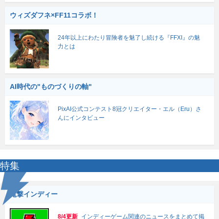
ウィズダフネ×FF11コラボ！
24年以上にわたり冒険者を魅了し続ける『FFXI』の魅
力とは
AI時代の"ものづくりの軸"
PixAI公式コンテスト8冠クリエイター・エル（Eru）さ
んにインタビュー
特集
電撃インディー
8/4更新
インディーゲーム関連のニュースをまとめて掲