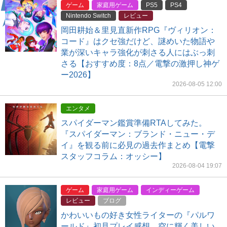
ゲーム
家庭用ゲーム
PS5
PS4
Nintendo Switch
レビュー
岡田耕始＆里見直新作RPG『ヴィリオン：
コード』はクセ強だけど、謎めいた物語や
業が深いキャラ強化が刺さる人にはぶっ刺
さる【おすすめ度：8点／電撃の激押し神ゲ
ー2026】
2026-08-05 12:00
エンタメ
スパイダーマン鑑賞準備RTAしてみた。
『スパイダーマン：ブランド・ニュー・デ
イ』を観る前に必見の過去作まとめ【電撃
スタッフコラム：オッシー】
2026-08-04 19:07
ゲーム
家庭用ゲーム
インディーゲーム
レビュー
ブログ
かわいいもの好き女性ライターの『パルワ
ールド』初見プレイ感想。空に輝く美しい