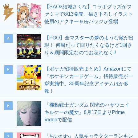
【SAO×結城さくな】コラボグッズがフ
3
ァミマで8/13発売。描き下ろしイラスト
使用のアクキー＆缶バッジが登場
【FGO】全マスターの夢のような敵が出
4
現！ 何周だって回りたくなるけど1回き
り＆期間限定なのでお忘れなく!!
【ポケカ招待販売まとめ】Amazonにて
5
『ポケモンカードゲーム』招待販売が一
挙実施中。30周年記念アイテムほか多
数！
『機動戦士ガンダム 閃光のハサウェイ
6
キルケーの魔女』8月17日よりPrime
Videoで配信
『ちいかわ』人気キャラクターランキン
7