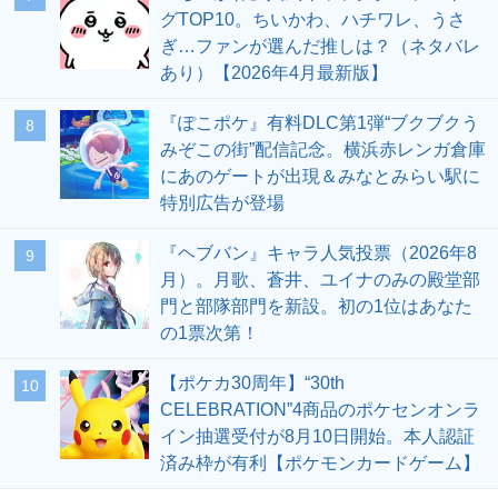
グTOP10。ちいかわ、ハチワレ、うさ
ぎ…ファンが選んだ推しは？（ネタバレ
あり）【2026年4月最新版】
『ぽこポケ』有料DLC第1弾“ブクブクう
8
みぞこの街”配信記念。横浜赤レンガ倉庫
にあのゲートが出現＆みなとみらい駅に
特別広告が登場
『ヘブバン』キャラ人気投票（2026年8
9
月）。月歌、蒼井、ユイナのみの殿堂部
門と部隊部門を新設。初の1位はあなた
の1票次第！
【ポケカ30周年】“30th
10
CELEBRATION”4商品のポケセンオンラ
イン抽選受付が8月10日開始。本人認証
済み枠が有利【ポケモンカードゲーム】