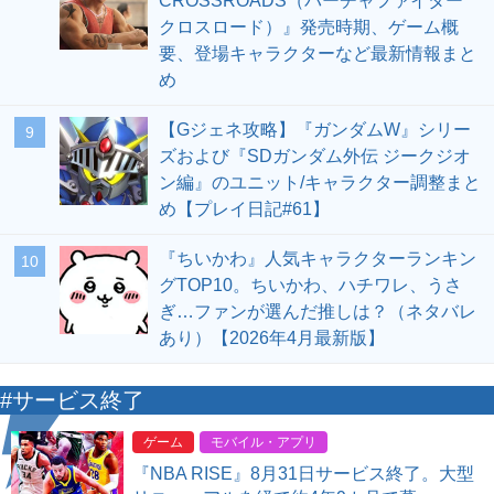
CROSSROADS（バーチャファイター
クロスロード）』発売時期、ゲーム概
要、登場キャラクターなど最新情報まと
め
【Gジェネ攻略】『ガンダムW』シリー
9
ズおよび『SDガンダム外伝 ジークジオ
ン編』のユニット/キャラクター調整まと
め【プレイ日記#61】
『ちいかわ』人気キャラクターランキン
10
グTOP10。ちいかわ、ハチワレ、うさ
ぎ…ファンが選んだ推しは？（ネタバレ
あり）【2026年4月最新版】
#サービス終了
ゲーム
モバイル・アプリ
『NBA RISE』8月31日サービス終了。大型