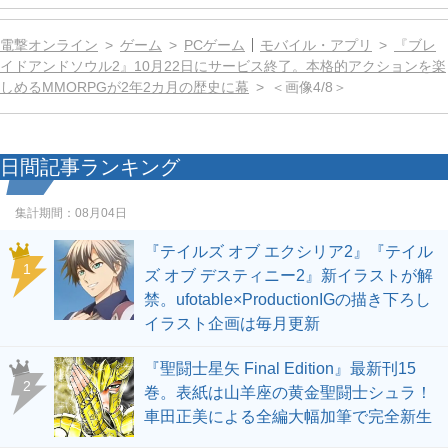
電撃オンライン
ゲーム
PCゲーム
モバイル・アプリ
『ブレ
イドアンドソウル2』10月22日にサービス終了。本格的アクションを楽
しめるMMORPGが2年2カ月の歴史に幕
＜画像4/8＞
日間記事ランキング
集計期間：
08月04日
『テイルズ オブ エクシリア2』『テイル
1
ズ オブ デスティニー2』新イラストが解
禁。ufotable×ProductionIGの描き下ろし
イラスト企画は毎月更新
『聖闘士星矢 Final Edition』最新刊15
2
巻。表紙は山羊座の黄金聖闘士シュラ！
車田正美による全編大幅加筆で完全新生