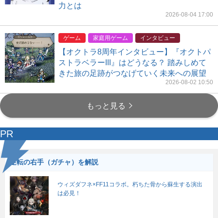
力とは
2026-08-04 17:00
ゲーム
家庭用ゲーム
インタビュー
【オクトラ8周年インタビュー】『オクトパ
ストラベラーIII』はどうなる？ 踏みしめて
きた旅の足跡がつなげていく未来への展望
2026-08-02 10:50
もっと見る
PR
逆転の右手（ガチャ）を解説
ウィズダフネ×FF11コラボ。朽ちた骨から蘇生する演出
は必見！