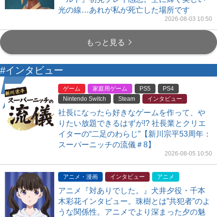
光の線…あれが私が死亡した場所です
2026-08-03 10:50
もっと見る
#インタビュー
ゲーム
家庭用ゲーム
PS5
PS4
Nintendo Switch
Steam
インタビュー
社長になったら好きなゲームを作って、や
りたい放題できるはずが!? 社長業とクリエ
イターの“二足のわらじ”【新川宗平53周年：
スーパーニッチの流儀＃8】
2026-08-05 10:50
アニメ・漫画
インタビュー
アニメ
アニメ『対ありでした。』犬井夕役・千本
木彩花インタビュー。珠樹とは”共犯者”のよ
うな関係性。アニメでより深まった夕の魅