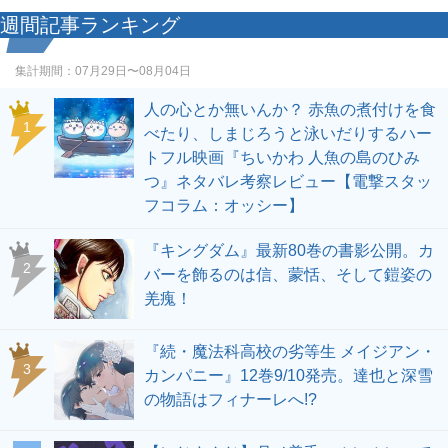
週間記事ランキング
集計期間：
07月29日〜08月04日
人の心とか無いんか？ 赤魚の煮付けを食
1
べたり、しまじろうと泳いだりするハー
トフル映画『ちいかわ 人魚の島のひみ
つ』ネタバレ考察レビュー【電撃スタッ
フコラム：オッシー】
『キングダム』最新80巻の書影公開。カ
2
バーを飾るのは信、蒙恬、そして鎧姿の
羌瘣！
『続・魔法科高校の劣等生 メイジアン・
3
カンパニー』12巻9/10発売。達也と深雪
の物語はフィナーレへ!?