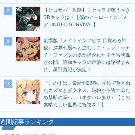
【ヒロサバ：攻略】リセマラで狙うべき
8
SRキャラは？【僕のヒーローアカデミ
ア UNITED SURVIVAL】
劇場版『メイドインアビス 目覚める神
9
秘』深界七層へと進むリコ・レグ・ナナ
チ・ファプタの姿が描かれた本予告映像
が公開。追加キャラの声優には諸星すみ
れ、星野貴紀が決定！
『このすば』最新刊23巻。手錠で繋がれ
10
たカズマとダクネス。納税から逃れるた
め禁断の策へ…（ネタバレあり）【この
素晴らしい世界に祝福を！】
週間記事ランキング