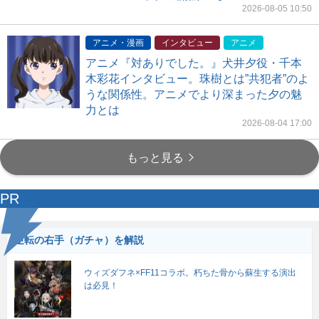
2026-08-05 10:50
アニメ・漫画
インタビュー
アニメ
アニメ『対ありでした。』犬井夕役・千本
木彩花インタビュー。珠樹とは”共犯者”のよ
うな関係性。アニメでより深まった夕の魅
力とは
2026-08-04 17:00
もっと見る
PR
逆転の右手（ガチャ）を解説
ウィズダフネ×FF11コラボ。朽ちた骨から蘇生する演出
は必見！