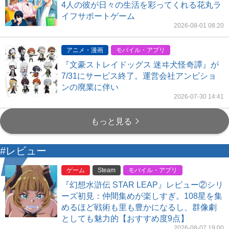
4人の彼が日々の生活を彩ってくれる花丸ラ
イフサポートゲーム
2026-08-01 08:20
アニメ・漫画
モバイル・アプリ
『文豪ストレイドッグス 迷ヰ犬怪奇譚』が
7/31にサービス終了。運営会社アンビショ
ンの廃業に伴い
2026-07-30 14:41
もっと見る
#レビュー
ゲーム
Steam
モバイル・アプリ
『幻想水滸伝 STAR LEAP』レビュー②シリ
ーズ初見：仲間集めが楽しすぎ。108星を集
めるほど戦術も里も豊かになるし、群像劇
としても魅力的【おすすめ度9点】
2026-08-07 19:00