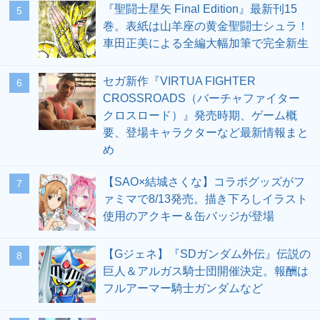
『聖闘士星矢 Final Edition』最新刊15
5
巻。表紙は山羊座の黄金聖闘士シュラ！
車田正美による全編大幅加筆で完全新生
セガ新作『VIRTUA FIGHTER
6
CROSSROADS（バーチャファイター
クロスロード）』発売時期、ゲーム概
要、登場キャラクターなど最新情報まと
め
【SAO×結城さくな】コラボグッズがフ
7
ァミマで8/13発売。描き下ろしイラスト
使用のアクキー＆缶バッジが登場
【Gジェネ】『SDガンダム外伝』伝説の
8
巨人＆アルガス騎士団開催決定。報酬は
フルアーマー騎士ガンダムなど