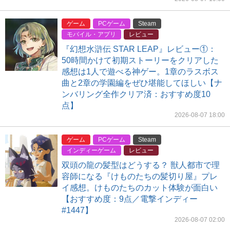
ゲーム
PCゲーム
Steam
モバイル・アプリ
レビュー
『幻想水滸伝 STAR LEAP』レビュー①：
50時間かけて初期ストーリーをクリアした
感想は1人で遊べる神ゲー。1章のラスボス
曲と2章の学園編をぜひ堪能してほしい【ナ
ンバリング全作クリア済：おすすめ度10
点】
2026-08-07 18:00
ゲーム
PCゲーム
Steam
インディーゲーム
レビュー
双頭の龍の髪型はどうする？ 獣人都市で理
容師になる『けものたちの髪切り屋』プレ
イ感想。けものたちのカット体験が面白い
【おすすめ度：9点／電撃インディー
#1447】
2026-08-07 02:00