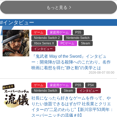
もっと見る
#インタビュー
ゲーム
家庭用ゲーム
PS5
Nintendo Switch 2
Nintendo Switch
Xbox Series X
PCゲーム
Steam
インタビュー
『鬼武者 Way of the Sword』インタビュ
ー：開発陣が語る殺陣へのこだわり。名作
映画に着想を得た"静と動”の美学とは
2026-08-07 00:00
ゲーム
家庭用ゲーム
PS5
PS4
Nintendo Switch
Steam
インタビュー
社長になったら好きなゲームを作って、や
りたい放題できるはずが!? 社長業とクリエ
イターの“二足のわらじ”【新川宗平53周年：
スーパーニッチの流儀＃8】