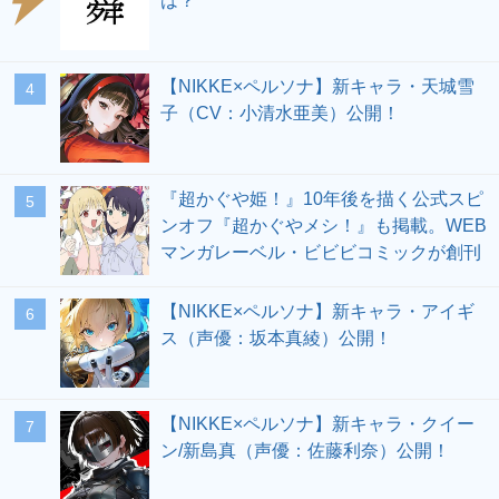
は？
【NIKKE×ペルソナ】新キャラ・天城雪
4
子（CV：小清水亜美）公開！
『超かぐや姫！』10年後を描く公式スピ
5
ンオフ『超かぐやメシ！』も掲載。WEB
マンガレーベル・ビビビコミックが創刊
【NIKKE×ペルソナ】新キャラ・アイギ
6
ス（声優：坂本真綾）公開！
【NIKKE×ペルソナ】新キャラ・クイー
7
ン/新島真（声優：佐藤利奈）公開！