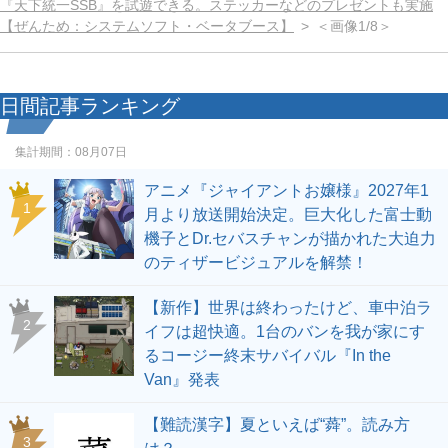
『天下統一SSB』を試遊できる。ステッカーなどのプレゼントも実施
【ぜんため：システムソフト・ベータブース】
＜画像1/8＞
日間記事ランキング
集計期間：
08月07日
アニメ『ジャイアントお嬢様』2027年1
1
月より放送開始決定。巨大化した富士動
機子とDr.セバスチャンが描かれた大迫力
のティザービジュアルを解禁！
【新作】世界は終わったけど、車中泊ラ
2
イフは超快適。1台のバンを我が家にす
るコージー終末サバイバル『In the
Van』発表
【難読漢字】夏といえば“蕣”。読み方
3