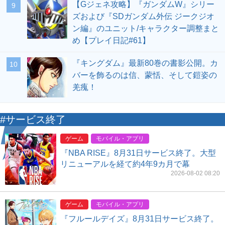
【Gジェネ攻略】『ガンダムW』シリー
9
ズおよび『SDガンダム外伝 ジークジオ
ン編』のユニット/キャラクター調整まと
め【プレイ日記#61】
『キングダム』最新80巻の書影公開。カ
10
バーを飾るのは信、蒙恬、そして鎧姿の
羌瘣！
#サービス終了
ゲーム
モバイル・アプリ
『NBA RISE』8月31日サービス終了。大型
リニューアルを経て約4年9カ月で幕
2026-08-02 08:20
ゲーム
モバイル・アプリ
『フルールデイズ』8月31日サービス終了。