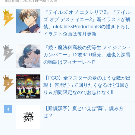
集計期間：
08月01日〜08月07日
『テイルズ オブ エクシリア2』『テイル
1
ズ オブ デスティニー2』新イラストが解
禁。ufotable×ProductionIGの描き下ろし
イラスト企画は毎月更新
『続・魔法科高校の劣等生 メイジアン・
2
カンパニー』12巻9/10発売。達也と深雪
の物語はフィナーレへ!?
【FGO】全マスターの夢のような敵が出
3
現！ 何周だって回りたくなるけど1回き
り＆期間限定なのでお忘れなく!!
【難読漢字】夏といえば“蕣”。読み方
4
は？