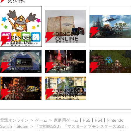
電撃オンライン
ゲーム
家庭用ゲーム
PS5
PS4
Nintendo
Switch
Steam
『大戦略SSB』『マスターオブモンスターズSSB』