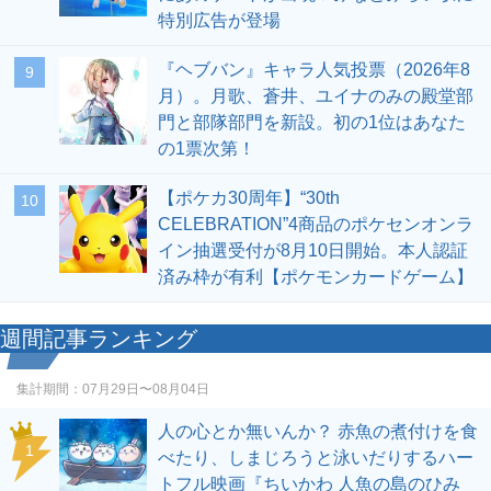
特別広告が登場
『ヘブバン』キャラ人気投票（2026年8
9
月）。月歌、蒼井、ユイナのみの殿堂部
門と部隊部門を新設。初の1位はあなた
の1票次第！
【ポケカ30周年】“30th
10
CELEBRATION”4商品のポケセンオンラ
イン抽選受付が8月10日開始。本人認証
済み枠が有利【ポケモンカードゲーム】
週間記事ランキング
集計期間：
07月29日〜08月04日
人の心とか無いんか？ 赤魚の煮付けを食
1
べたり、しまじろうと泳いだりするハー
トフル映画『ちいかわ 人魚の島のひみ