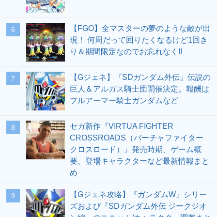
【FGO】全マスターの夢のような敵が出
6
現！ 何周だって回りたくなるけど1回き
り＆期間限定なのでお忘れなく!!
【Gジェネ】『SDガンダム外伝』伝説の
7
巨人＆アルガス騎士団開催決定。報酬は
フルアーマー騎士ガンダムなど
セガ新作『VIRTUA FIGHTER
8
CROSSROADS（バーチャファイター
クロスロード）』発売時期、ゲーム概
要、登場キャラクターなど最新情報まと
め
【Gジェネ攻略】『ガンダムW』シリー
9
ズおよび『SDガンダム外伝 ジークジオ