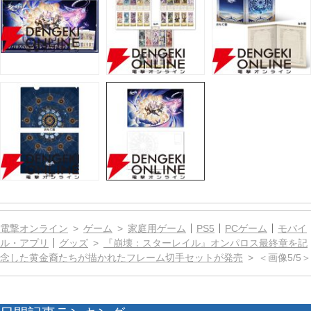
電撃オンライン
ゲーム
家庭用ゲーム
PS5
PCゲーム
モバイ
ル・アプリ
グッズ
『崩壊：スターレイル』オンパロス最終章を記
念した黄金裔たちが描かれたフレーム切手セットが発売
＜画像5/5＞