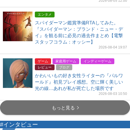
2026-08-05 12:00
エンタメ
スパイダーマン鑑賞準備RTAしてみた。
『スパイダーマン：ブランド・ニュー・デ
イ』を観る前に必見の過去作まとめ【電撃
スタッフコラム：オッシー】
2026-08-04 19:07
ゲーム
家庭用ゲーム
インディーゲーム
レビュー
ブログ
かわいいもの好き女性ライターの『パルワ
ールド』初見プレイ感想。空に輝く美しい
光の線…あれが私が死亡した場所です
2026-08-03 10:50
もっと見る
#インタビュー