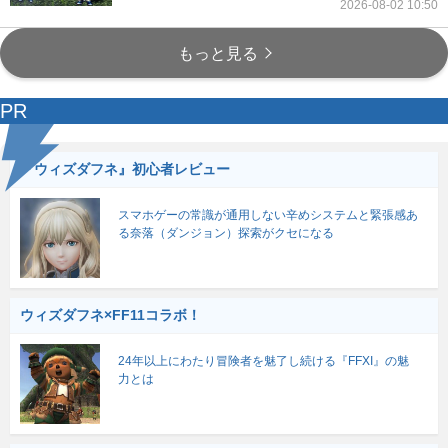
2026-08-02 10:50
もっと見る
PR
『ウィズダフネ』初心者レビュー
スマホゲーの常識が通用しない辛めシステムと緊張感あ
る奈落（ダンジョン）探索がクセになる
ウィズダフネ×FF11コラボ！
24年以上にわたり冒険者を魅了し続ける『FFXI』の魅
力とは