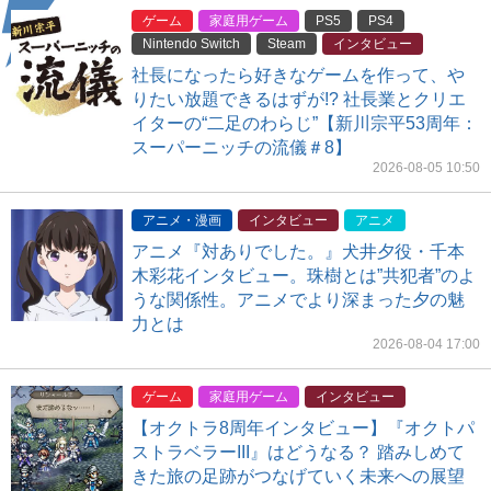
ゲーム
家庭用ゲーム
PS5
PS4
Nintendo Switch
Steam
インタビュー
社長になったら好きなゲームを作って、や
りたい放題できるはずが!? 社長業とクリエ
イターの“二足のわらじ”【新川宗平53周年：
スーパーニッチの流儀＃8】
2026-08-05 10:50
アニメ・漫画
インタビュー
アニメ
アニメ『対ありでした。』犬井夕役・千本
木彩花インタビュー。珠樹とは”共犯者”のよ
うな関係性。アニメでより深まった夕の魅
力とは
2026-08-04 17:00
ゲーム
家庭用ゲーム
インタビュー
【オクトラ8周年インタビュー】『オクトパ
ストラベラーIII』はどうなる？ 踏みしめて
きた旅の足跡がつなげていく未来への展望