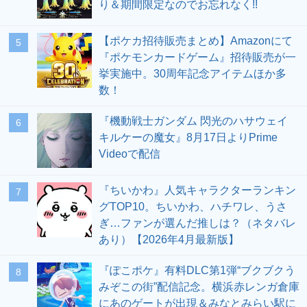
り＆期間限定なのでお忘れなく!!
【ポケカ招待販売まとめ】Amazonにて
5
『ポケモンカードゲーム』招待販売が一
挙実施中。30周年記念アイテムほか多
数！
『機動戦士ガンダム 閃光のハサウェイ
6
キルケーの魔女』8月17日よりPrime
Videoで配信
『ちいかわ』人気キャラクターランキン
7
グTOP10。ちいかわ、ハチワレ、うさ
ぎ…ファンが選んだ推しは？（ネタバレ
あり）【2026年4月最新版】
『ぽこポケ』有料DLC第1弾“ブクブクう
8
みぞこの街”配信記念。横浜赤レンガ倉庫
にあのゲートが出現＆みなとみらい駅に