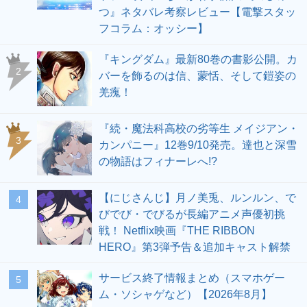
つ』ネタバレ考察レビュー【電撃スタッ
フコラム：オッシー】
『キングダム』最新80巻の書影公開。カ
2
バーを飾るのは信、蒙恬、そして鎧姿の
羌瘣！
『続・魔法科高校の劣等生 メイジアン・
3
カンパニー』12巻9/10発売。達也と深雪
の物語はフィナーレへ!?
【にじさんじ】月ノ美兎、ルンルン、で
4
びでび・でびるが長編アニメ声優初挑
戦！ Netflix映画『THE RIBBON
HERO』第3弾予告＆追加キャスト解禁
サービス終了情報まとめ（スマホゲー
5
ム・ソシャゲなど）【2026年8月】