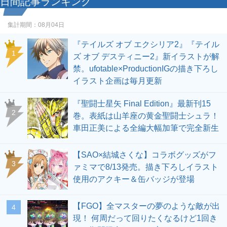
日間記事ランキング
集計期間：
08月04日
『テイルズ オブ エクシリア2』『テイル
1
ズ オブ デスティニー2』新イラストが解
禁。ufotable×ProductionIGの描き下ろし
イラスト企画は毎月更新
『聖闘士星矢 Final Edition』最新刊15
2
巻。表紙は山羊座の黄金聖闘士シュラ！
車田正美による全編大幅加筆で完全新生
【SAO×結城さくな】コラボグッズがフ
3
ァミマで8/13発売。描き下ろしイラスト
使用のアクキー＆缶バッジが登場
【FGO】全マスターの夢のような敵が出
4
現！ 何周だって回りたくなるけど1回き