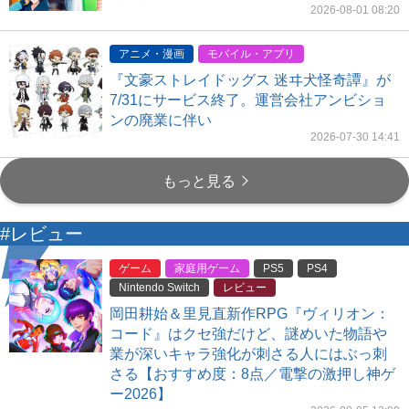
2026-08-01 08:20
アニメ・漫画
モバイル・アプリ
『文豪ストレイドッグス 迷ヰ犬怪奇譚』が
7/31にサービス終了。運営会社アンビショ
ンの廃業に伴い
2026-07-30 14:41
もっと見る
#レビュー
ゲーム
家庭用ゲーム
PS5
PS4
Nintendo Switch
レビュー
岡田耕始＆里見直新作RPG『ヴィリオン：
コード』はクセ強だけど、謎めいた物語や
業が深いキャラ強化が刺さる人にはぶっ刺
さる【おすすめ度：8点／電撃の激押し神ゲ
ー2026】