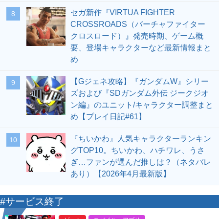
セガ新作『VIRTUA FIGHTER
8
CROSSROADS（バーチャファイター
クロスロード）』発売時期、ゲーム概
要、登場キャラクターなど最新情報まと
め
【Gジェネ攻略】『ガンダムW』シリー
9
ズおよび『SDガンダム外伝 ジークジオ
ン編』のユニット/キャラクター調整まと
め【プレイ日記#61】
『ちいかわ』人気キャラクターランキン
10
グTOP10。ちいかわ、ハチワレ、うさ
ぎ…ファンが選んだ推しは？（ネタバレ
あり）【2026年4月最新版】
#サービス終了