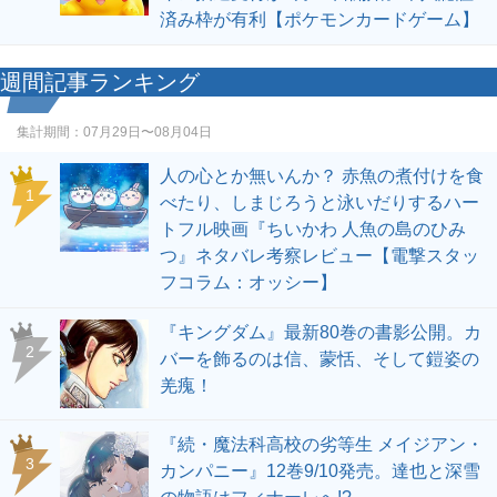
済み枠が有利【ポケモンカードゲーム】
週間記事ランキング
集計期間：
07月29日〜08月04日
人の心とか無いんか？ 赤魚の煮付けを食
1
べたり、しまじろうと泳いだりするハー
トフル映画『ちいかわ 人魚の島のひみ
つ』ネタバレ考察レビュー【電撃スタッ
フコラム：オッシー】
『キングダム』最新80巻の書影公開。カ
2
バーを飾るのは信、蒙恬、そして鎧姿の
羌瘣！
『続・魔法科高校の劣等生 メイジアン・
3
カンパニー』12巻9/10発売。達也と深雪