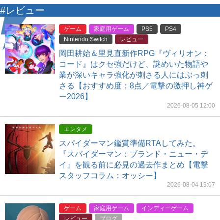
#レビュー
ゲーム
家庭用ゲーム
PS5
PS4
Nintendo Switch
レビュー
岡田耕始＆里見直新作RPG『ヴィリオン：
コード』はクセ強だけど、謎めいた物語や
業が深いキャラ強化が刺さる人にはぶっ刺
さる【おすすめ度：8点／電撃の激押し神ゲ
ー2026】
2026-08-05 12:00
エンタメ
スパイダーマン鑑賞準備RTAしてみた。
『スパイダーマン：ブランド・ニュー・デ
イ』を観る前に必見の過去作まとめ【電撃
スタッフコラム：オッシー】
2026-08-04 19:07
ゲーム
家庭用ゲーム
インディーゲーム
レビュー
ブログ