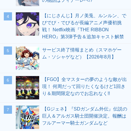
の物語はフィナーレへ!?
【にじさんじ】月ノ美兎、ルンルン、で
4
びでび・でびるが長編アニメ声優初挑
戦！ Netflix映画『THE RIBBON
HERO』第3弾予告＆追加キャスト解禁
サービス終了情報まとめ（スマホゲー
5
ム・ソシャゲなど）【2026年8月】
【FGO】全マスターの夢のような敵が出
6
現！ 何周だって回りたくなるけど1回き
り＆期間限定なのでお忘れなく!!
【Gジェネ】『SDガンダム外伝』伝説の
7
巨人＆アルガス騎士団開催決定。報酬は
フルアーマー騎士ガンダムなど