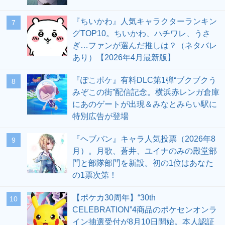
『ちいかわ』人気キャラクターランキン
7
グTOP10。ちいかわ、ハチワレ、うさ
ぎ…ファンが選んだ推しは？（ネタバレ
あり）【2026年4月最新版】
『ぽこポケ』有料DLC第1弾“ブクブクう
8
みぞこの街”配信記念。横浜赤レンガ倉庫
にあのゲートが出現＆みなとみらい駅に
特別広告が登場
『ヘブバン』キャラ人気投票（2026年8
9
月）。月歌、蒼井、ユイナのみの殿堂部
門と部隊部門を新設。初の1位はあなた
の1票次第！
【ポケカ30周年】“30th
10
CELEBRATION”4商品のポケセンオンラ
イン抽選受付が8月10日開始。本人認証