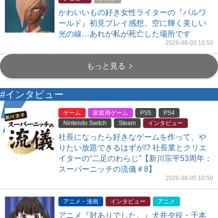
かわいいもの好き女性ライターの『パルワ
ールド』初見プレイ感想。空に輝く美しい
光の線…あれが私が死亡した場所です
2026-08-03 10:50
もっと見る
#インタビュー
ゲーム
家庭用ゲーム
PS5
PS4
Nintendo Switch
Steam
インタビュー
社長になったら好きなゲームを作って、や
りたい放題できるはずが!? 社長業とクリエ
イターの“二足のわらじ”【新川宗平53周年：
スーパーニッチの流儀＃8】
2026-08-05 10:50
アニメ・漫画
インタビュー
アニメ
アニメ『対ありでした。』犬井夕役・千本