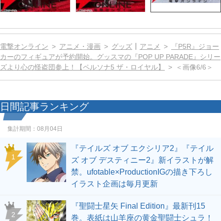
電撃オンライン
アニメ・漫画
グッズ
アニメ
『P5R』ジョー
カーのフィギュアが予約開始。グッスマの『POP UP PARADE』シリー
ズより心の怪盗団参上！【ペルソナ5 ザ・ロイヤル】
＜画像6/6＞
日間記事ランキング
集計期間：
08月04日
『テイルズ オブ エクシリア2』『テイル
1
ズ オブ デスティニー2』新イラストが解
禁。ufotable×ProductionIGの描き下ろし
イラスト企画は毎月更新
『聖闘士星矢 Final Edition』最新刊15
2
巻。表紙は山羊座の黄金聖闘士シュラ！