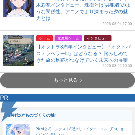
木彩花インタビュー。珠樹とは”共犯者”のよ
うな関係性。アニメでより深まった夕の魅
力とは
2026-08-04 17:00
ゲーム
家庭用ゲーム
インタビュー
【オクトラ8周年インタビュー】『オクトパ
ストラベラーIII』はどうなる？ 踏みしめて
きた旅の足跡がつなげていく未来への展望
2026-08-02 10:50
もっと見る
PR
AI時代の"ものづくりの軸"
PixAI公式コンテスト8冠クリエイター・エル（Eru）さ
んにインタビュー