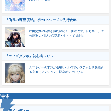
『信長の野望 真戦』初のPKシーズン先行攻略
武田勢力の特性を徹底解説！ 伊達政宗、長野業正、佐
竹義重など8人の新武将やおすすめ編制も
『ウィズダフネ』初心者レビュー
スマホゲーの常識が通用しない辛めシステムと緊張感あ
る奈落（ダンジョン）探索がクセになる
特集
電撃インディー