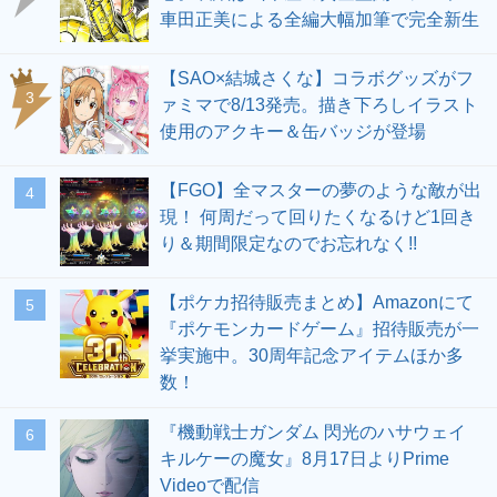
車田正美による全編大幅加筆で完全新生
【SAO×結城さくな】コラボグッズがフ
3
ァミマで8/13発売。描き下ろしイラスト
使用のアクキー＆缶バッジが登場
【FGO】全マスターの夢のような敵が出
4
現！ 何周だって回りたくなるけど1回き
り＆期間限定なのでお忘れなく!!
【ポケカ招待販売まとめ】Amazonにて
5
『ポケモンカードゲーム』招待販売が一
挙実施中。30周年記念アイテムほか多
数！
『機動戦士ガンダム 閃光のハサウェイ
6
キルケーの魔女』8月17日よりPrime
Videoで配信