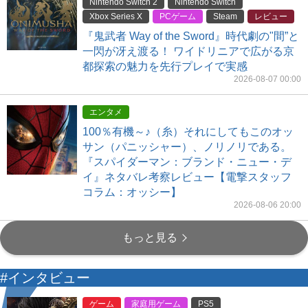
Nintendo Switch 2
Nintendo Switch
Xbox Series X
PCゲーム
Steam
レビュー
『鬼武者 Way of the Sword』時代劇の"間”と
一閃が冴え渡る！ ワイドリニアで広がる京
都探索の魅力を先行プレイで実感
2026-08-07 00:00
エンタメ
100％有機～♪（糸）それにしてもこのオッ
サン（パニッシャー）、ノリノリである。
『スパイダーマン：ブランド・ニュー・デ
イ』ネタバレ考察レビュー【電撃スタッフ
コラム：オッシー】
2026-08-06 20:00
もっと見る
#インタビュー
ゲーム
家庭用ゲーム
PS5