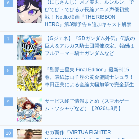
【にじさんじ】月ノ美兎、ルンルン、で
6
びでび・でびるが長編アニメ声優初挑
戦！ Netflix映画『THE RIBBON
HERO』第3弾予告＆追加キャスト解禁
【Gジェネ】『SDガンダム外伝』伝説の
7
巨人＆アルガス騎士団開催決定。報酬は
フルアーマー騎士ガンダムなど
『聖闘士星矢 Final Edition』最新刊15
8
巻。表紙は山羊座の黄金聖闘士シュラ！
車田正美による全編大幅加筆で完全新生
サービス終了情報まとめ（スマホゲー
9
ム・ソシャゲなど）【2026年8月】
セガ新作『VIRTUA FIGHTER
10