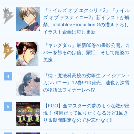
『テイルズ オブ エクシリア2』『テイル
2
ズ オブ デスティニー2』新イラストが解
禁。ufotable×ProductionIGの描き下ろし
イラスト企画は毎月更新
『キングダム』最新80巻の書影公開。カ
3
バーを飾るのは信、蒙恬、そして鎧姿の
羌瘣！
『続・魔法科高校の劣等生 メイジアン・
4
カンパニー』12巻9/10発売。達也と深雪
の物語はフィナーレへ!?
【FGO】全マスターの夢のような敵が出
5
現！ 何周だって回りたくなるけど1回き
り＆期間限定なのでお忘れなく!!