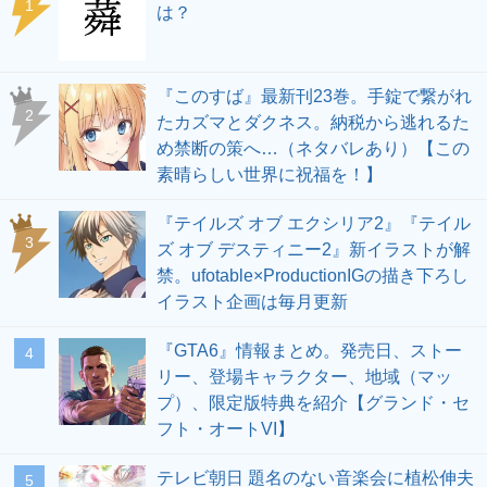
1
は？
『このすば』最新刊23巻。手錠で繋がれ
2
たカズマとダクネス。納税から逃れるた
め禁断の策へ…（ネタバレあり）【この
素晴らしい世界に祝福を！】
『テイルズ オブ エクシリア2』『テイル
3
ズ オブ デスティニー2』新イラストが解
禁。ufotable×ProductionIGの描き下ろし
イラスト企画は毎月更新
『GTA6』情報まとめ。発売日、ストー
4
リー、登場キャラクター、地域（マッ
プ）、限定版特典を紹介【グランド・セ
フト・オートVI】
テレビ朝日 題名のない音楽会に植松伸夫
5