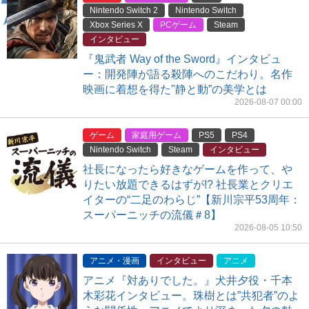
Nintendo Switch 2
Nintendo Switch
Xbox Series X
PCゲーム
Steam
インタビュー
『鬼武者 Way of the Sword』インタビュ
ー：開発陣が語る殺陣へのこだわり。名作
映画に着想を得た"静と動”の美学とは
2026-08-07 00:00
ゲーム
家庭用ゲーム
PS5
PS4
Nintendo Switch
Steam
インタビュー
社長になったら好きなゲームを作って、や
りたい放題できるはずが!? 社長業とクリエ
イターの“二足のわらじ”【新川宗平53周年：
スーパーニッチの流儀＃8】
2026-08-05 10:50
アニメ・漫画
インタビュー
アニメ
アニメ『対ありでした。』犬井夕役・千本
木彩花インタビュー。珠樹とは”共犯者”のよ