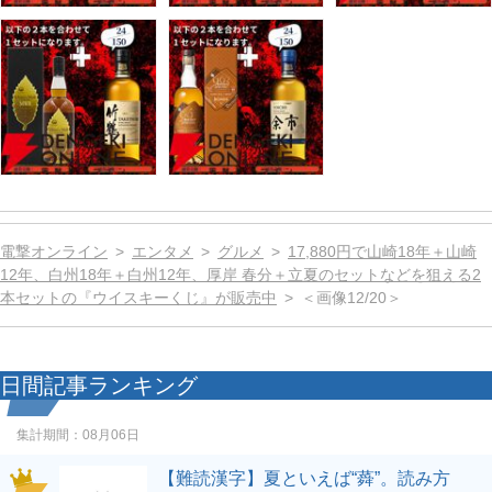
電撃オンライン
エンタメ
グルメ
17,880円で山崎18年＋山崎
12年、白州18年＋白州12年、厚岸 春分＋立夏のセットなどを狙える2
本セットの『ウイスキーくじ』が販売中
＜画像12/20＞
日間記事ランキング
集計期間：
08月06日
【難読漢字】夏といえば“蕣”。読み方