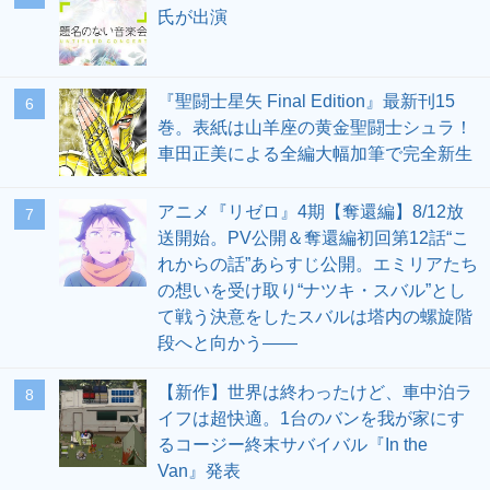
氏が出演
『聖闘士星矢 Final Edition』最新刊15
6
巻。表紙は山羊座の黄金聖闘士シュラ！
車田正美による全編大幅加筆で完全新生
アニメ『リゼロ』4期【奪還編】8/12放
7
送開始。PV公開＆奪還編初回第12話“こ
れからの話”あらすじ公開。エミリアたち
の想いを受け取り“ナツキ・スバル”とし
て戦う決意をしたスバルは塔内の螺旋階
段へと向かう――
【新作】世界は終わったけど、車中泊ラ
8
イフは超快適。1台のバンを我が家にす
るコージー終末サバイバル『In the
Van』発表