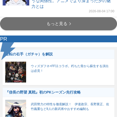
うな関係性。アニメでより深まった夕の魅
力とは
2026-08-04 17:00
もっと見る
PR
逆転の右手（ガチャ）を解説
ウィズダフネ×FF11コラボ。朽ちた骨から蘇生する演出
は必見！
『信長の野望 真戦』初のPKシーズン先行攻略
武田勢力の特性を徹底解説！ 伊達政宗、長野業正、佐
竹義重など8人の新武将やおすすめ編制も