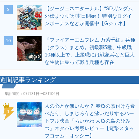
【ジージェネエターナル】“SDガンダム
9
外伝まつり”が本日開始！ 特別なログイ
ンボーナスなどが開催中【Gジェネ】
『ファイアーエムブレム 万紫千紅』兵種
10
（クラス）まとめ。初級職5種、中級職
10種以上で、上級職には戦象兵など巨大
な生物に乗って戦う兵種も存在
週間記事ランキング
集計期間：
07月31日〜08月06日
人の心とか無いんか？ 赤魚の煮付けを食
1
べたり、しまじろうと泳いだりするハー
トフル映画『ちいかわ 人魚の島のひみ
つ』ネタバレ考察レビュー【電撃スタッ
フコラム：オッシー】