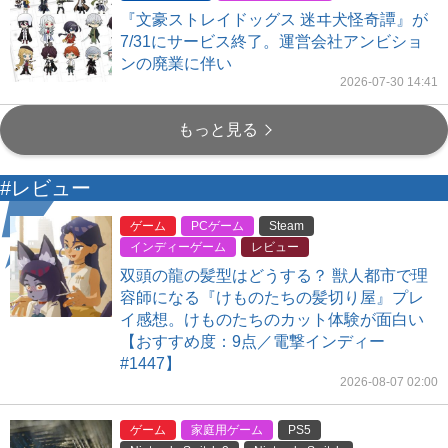
『文豪ストレイドッグス 迷ヰ犬怪奇譚』が
7/31にサービス終了。運営会社アンビショ
ンの廃業に伴い
2026-07-30 14:41
もっと見る
#レビュー
ゲーム
PCゲーム
Steam
インディーゲーム
レビュー
双頭の龍の髪型はどうする？ 獣人都市で理
容師になる『けものたちの髪切り屋』プレ
イ感想。けものたちのカット体験が面白い
【おすすめ度：9点／電撃インディー
#1447】
2026-08-07 02:00
ゲーム
家庭用ゲーム
PS5