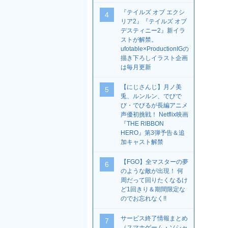
『テイルズ オブ エクシ
4
リア2』『テイルズ オブ
デスティニー2』新イラ
ストが解禁。
ufotable×ProductionIGの
描き下ろしイラスト企画
は毎月更新
【にじさんじ】月ノ美
5
兎、ルンルン、でびで
び・でびるが長編アニメ
声優初挑戦！ Netflix映画
『THE RIBBON
HERO』第3弾予告＆追
加キャスト解禁
【FGO】全マスターの夢
6
のような敵が出現！ 何
周だって回りたくなるけ
ど1回きり＆期間限定な
のでお忘れなく!!
サービス終了情報まとめ
7
（スマホゲーム・ソシャ