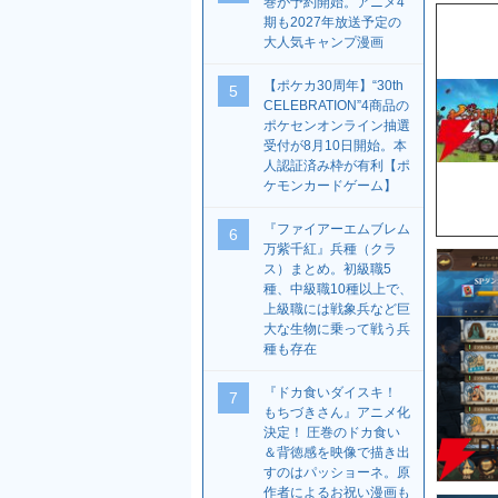
巻が予約開始。アニメ4
期も2027年放送予定の
大人気キャンプ漫画
【ポケカ30周年】“30th
5
CELEBRATION”4商品の
ポケセンオンライン抽選
受付が8月10日開始。本
人認証済み枠が有利【ポ
ケモンカードゲーム】
『ファイアーエムブレム
6
万紫千紅』兵種（クラ
ス）まとめ。初級職5
種、中級職10種以上で、
上級職には戦象兵など巨
大な生物に乗って戦う兵
種も存在
『ドカ食いダイスキ！
7
もちづきさん』アニメ化
決定！ 圧巻のドカ食い
＆背徳感を映像で描き出
すのはパッショーネ。原
作者によるお祝い漫画も