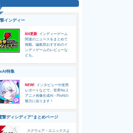
集
撃インディー
8/4更新
インディーゲーム
関連のニュースをまとめて
掲載。編集部おすすめのイ
ンディゲームのレビューな
ども。
ixAI特集
NEW!
インタビューや使用
レポートなどで、世界No.1
アニメ画像生成AI・PixAIの
魅力に迫ります！
電撃ディシディア”まとめページ
スクウェア・エニックスよ