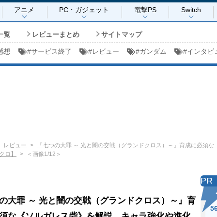
アニメ
PC・ガジェット
電撃PS
Switch
一覧
レビューまとめ
サイトマップ
感想
#
サービス終了
#
レビュー
#
ガンダム
#
インタビ
レビュー
『七つの大罪 ～ 光と闇の交戦（グランドクロス）～』育成に必須
クロ】
＜画像1/12＞
PR
の大罪 ～ 光と闇の交戦（グランドクロス）～』育
5
須な《ソルガレス砦》を解説。キャラ強化や進化