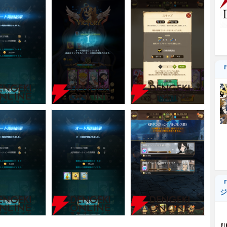
『
『
ジ