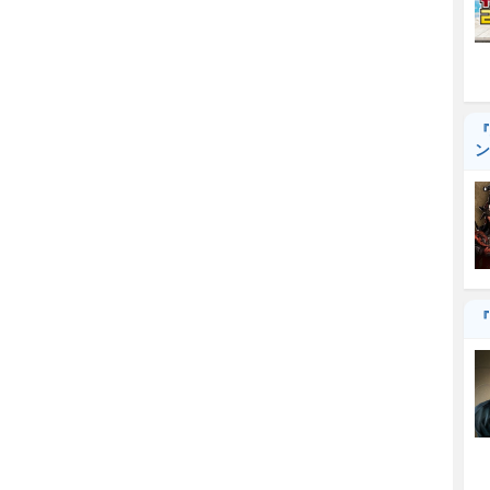
『
ン
『