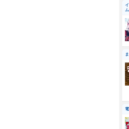
イ
ム
ま
電