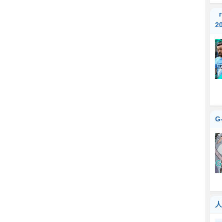
『
2
G
人