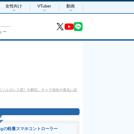
女性向け
VTuber
動画
ュー
な《ソルガレス砦》を解説。キャラ強化や進化に必
6gの軽量スマホコントローラー