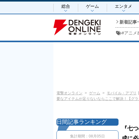
総合
ゲーム
エンタメ
新着記事
#
アニメ
電撃オンライン
ゲーム
モバイル・アプリ
要なアイテムが足りないならここで解決！【グラ
日間記事ランキング
『七つ
集計期間：
08月05日
成に必