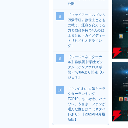
公開
『ファイアーエムブレム
8
万紫千紅』救世主ととも
に戦う、運命を変えうる
力と宿命を持つ4人の戦
士まとめ（カイ／ディー
トリヒ／セオドラ／レ
ダ）
【ジージェネエターナ
9
ル】強敵襲来“騎士ガン
ダム（ケンタウロス形
態）”が8/6より開催【G
ジェネ】
『ちいかわ』人気キャラ
10
クターランキング
TOP10。ちいかわ、ハチ
ワレ、うさぎ…ファンが
選んだ推しは？（ネタバ
レあり）【2026年4月最
新版】