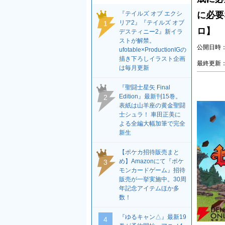
『テイルズ オブ エクシ
に必要
リア2』『テイルズ オブ
1
ロ】
デスティニー2』新イラ
ストが解禁。
公開日時：2
ufotable×ProductionIGの
描き下ろしイラスト企画
最終更新：2
は毎月更新
『聖闘士星矢 Final
Edition』最新刊15巻。
2
表紙は山羊座の黄金聖闘
士シュラ！ 車田正美に
よる全編大幅加筆で完全
新生
【ポケカ招待販売まと
め】Amazonにて『ポケ
3
モンカードゲーム』招待
販売が一挙実施中。30周
年記念アイテムほか多
数！
『ゆるキャン△』最新19
4