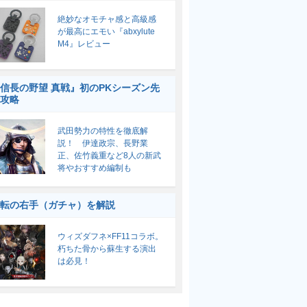
絶妙なオモチャ感と高級感
が最高にエモい『abxylute
M4』レビュー
信長の野望 真戦』初のPKシーズン先
攻略
武田勢力の特性を徹底解
説！ 伊達政宗、長野業
正、佐竹義重など8人の新武
将やおすすめ編制も
転の右手（ガチャ）を解説
ウィズダフネ×FF11コラボ。
朽ちた骨から蘇生する演出
は必見！