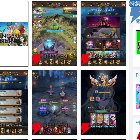
特
電
P
“