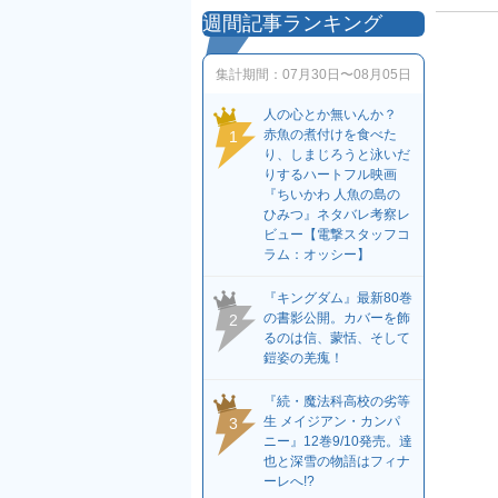
週間記事ランキング
集計期間：
07月30日〜08月05日
人の心とか無いんか？
赤魚の煮付けを食べた
1
り、しまじろうと泳いだ
りするハートフル映画
『ちいかわ 人魚の島の
ひみつ』ネタバレ考察レ
ビュー【電撃スタッフコ
ラム：オッシー】
『キングダム』最新80巻
の書影公開。カバーを飾
2
るのは信、蒙恬、そして
鎧姿の羌瘣！
『続・魔法科高校の劣等
生 メイジアン・カンパ
3
ニー』12巻9/10発売。達
也と深雪の物語はフィナ
ーレへ!?