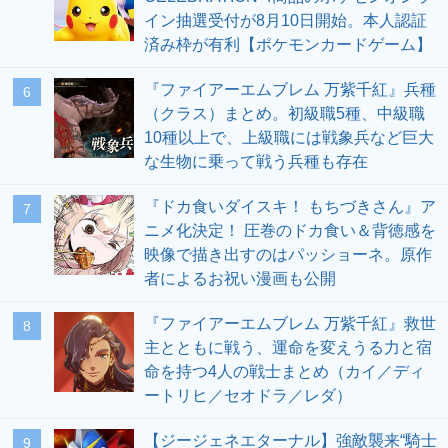
イン抽選受付が8月10日開始。本人認証
済み枠が有利【ポケモンカードゲーム】
『ファイアーエムブレム 万紫千紅』兵種
6
（クラス）まとめ。初級職5種、中級職
10種以上で、上級職には戦象兵など巨大
な生物に乗って戦う兵種も存在
『ドカ食いダイスキ！ もちづきさん』ア
7
ニメ化決定！ 圧巻のドカ食い＆背徳感を
映像で描き出すのはパッショーネ。原作
者によるお祝い漫画も公開
『ファイアーエムブレム 万紫千紅』救世
8
主とともに戦う、運命を変えうる力と宿
命を持つ4人の戦士まとめ（カイ／ディ
ートリヒ／セオドラ／レダ）
【ジージェネエターナル】強敵襲来“騎士
9