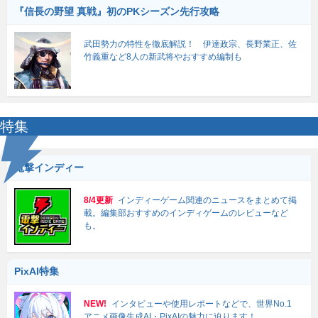
『信長の野望 真戦』初のPKシーズン先行攻略
武田勢力の特性を徹底解説！ 伊達政宗、長野業正、佐
竹義重など8人の新武将やおすすめ編制も
特集
電撃インディー
8/4更新
インディーゲーム関連のニュースをまとめて掲
載。編集部おすすめのインディゲームのレビューなど
も。
PixAI特集
NEW!
インタビューや使用レポートなどで、世界No.1
アニメ画像生成AI・PixAIの魅力に迫ります！