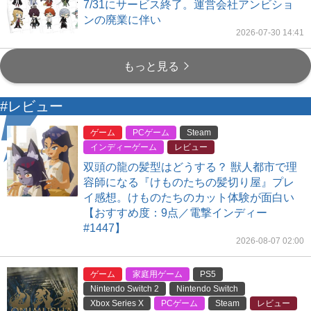
7/31にサービス終了。運営会社アンビショ
ンの廃業に伴い
2026-07-30 14:41
もっと見る
#レビュー
ゲーム
PCゲーム
Steam
インディーゲーム
レビュー
双頭の龍の髪型はどうする？ 獣人都市で理
容師になる『けものたちの髪切り屋』プレ
イ感想。けものたちのカット体験が面白い
【おすすめ度：9点／電撃インディー
#1447】
2026-08-07 02:00
ゲーム
家庭用ゲーム
PS5
Nintendo Switch 2
Nintendo Switch
Xbox Series X
PCゲーム
Steam
レビュー