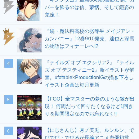
2
バーを飾るのは信、蒙恬、そして鎧姿の
羌瘣！
『続・魔法科高校の劣等生 メイジアン・
3
カンパニー』12巻9/10発売。達也と深雪
の物語はフィナーレへ!?
『テイルズ オブ エクシリア2』『テイル
4
ズ オブ デスティニー2』新イラストが解
禁。ufotable×ProductionIGの描き下ろし
イラスト企画は毎月更新
【FGO】全マスターの夢のような敵が出
5
現！ 何周だって回りたくなるけど1回き
り＆期間限定なのでお忘れなく!!
【にじさんじ】月ノ美兎、ルンルン、で
6
びでび・でびるが長編アニメ声優初挑