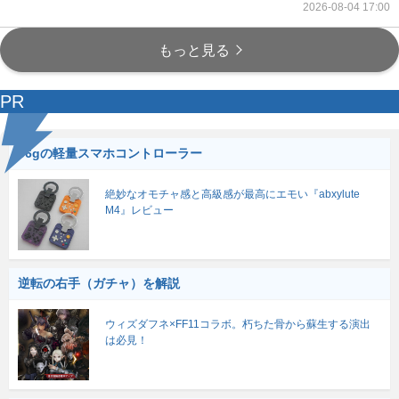
2026-08-04 17:00
もっと見る
PR
56gの軽量スマホコントローラー
絶妙なオモチャ感と高級感が最高にエモい『abxylute
M4』レビュー
逆転の右手（ガチャ）を解説
ウィズダフネ×FF11コラボ。朽ちた骨から蘇生する演出
は必見！