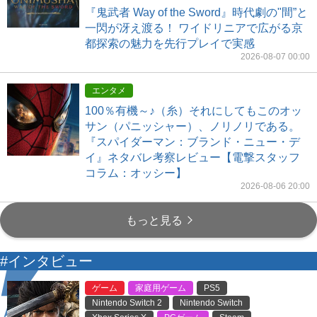
『鬼武者 Way of the Sword』時代劇の"間”と
一閃が冴え渡る！ ワイドリニアで広がる京
都探索の魅力を先行プレイで実感
2026-08-07 00:00
エンタメ
100％有機～♪（糸）それにしてもこのオッ
サン（パニッシャー）、ノリノリである。
『スパイダーマン：ブランド・ニュー・デ
イ』ネタバレ考察レビュー【電撃スタッフ
コラム：オッシー】
2026-08-06 20:00
もっと見る
#インタビュー
ゲーム
家庭用ゲーム
PS5
Nintendo Switch 2
Nintendo Switch