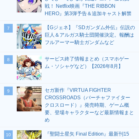
戦！ Netflix映画『THE RIBBON
HERO』第3弾予告＆追加キャスト解禁
【Gジェネ】『SDガンダム外伝』伝説の
7
巨人＆アルガス騎士団開催決定。報酬は
フルアーマー騎士ガンダムなど
サービス終了情報まとめ（スマホゲー
8
ム・ソシャゲなど）【2026年8月】
セガ新作『VIRTUA FIGHTER
9
CROSSROADS（バーチャファイター
クロスロード）』発売時期、ゲーム概
要、登場キャラクターなど最新情報まと
め
『聖闘士星矢 Final Edition』最新刊15
10