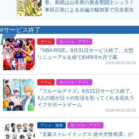
巻。表紙は山羊座の黄金聖闘士シュラ！
車田正美による全編大幅加筆で完全新生
#サービス終了
ゲーム
モバイル・アプリ
『NBA RISE』8月31日サービス終了。大型
リニューアルを経て約4年9カ月で幕
2026-08-02 08:20
ゲーム
モバイル・アプリ
『フルールデイズ』8月31日サービス終了。
4人の彼が日々の生活を彩ってくれる花丸ラ
イフサポートゲーム
2026-08-01 08:20
アニメ・漫画
モバイル・アプリ
『文豪ストレイドッグス 迷ヰ犬怪奇譚』が