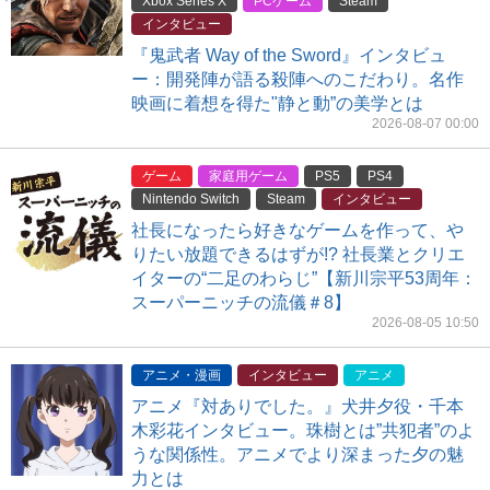
Xbox Series X
PCゲーム
Steam
インタビュー
『鬼武者 Way of the Sword』インタビュ
ー：開発陣が語る殺陣へのこだわり。名作
映画に着想を得た"静と動”の美学とは
2026-08-07 00:00
ゲーム
家庭用ゲーム
PS5
PS4
Nintendo Switch
Steam
インタビュー
社長になったら好きなゲームを作って、や
りたい放題できるはずが!? 社長業とクリエ
イターの“二足のわらじ”【新川宗平53周年：
スーパーニッチの流儀＃8】
2026-08-05 10:50
アニメ・漫画
インタビュー
アニメ
アニメ『対ありでした。』犬井夕役・千本
木彩花インタビュー。珠樹とは”共犯者”のよ
うな関係性。アニメでより深まった夕の魅
力とは