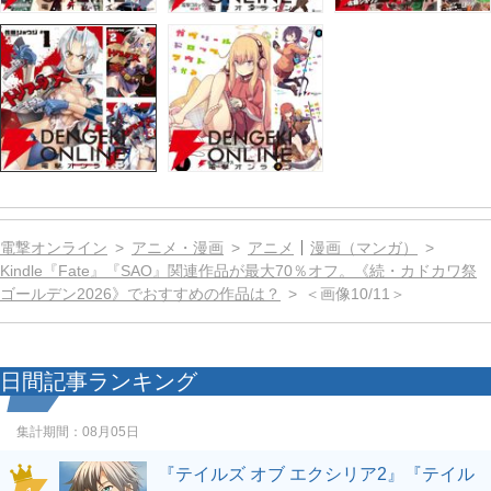
電撃オンライン
アニメ・漫画
アニメ
漫画（マンガ）
Kindle『Fate』『SAO』関連作品が最大70％オフ。《続・カドカワ祭
ゴールデン2026》でおすすめの作品は？
＜画像10/11＞
日間記事ランキング
集計期間：
08月05日
『テイルズ オブ エクシリア2』『テイル