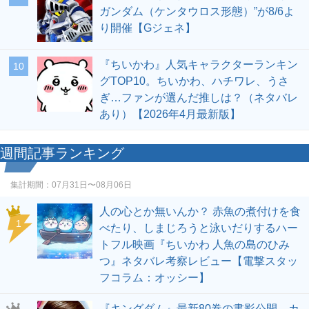
ガンダム（ケンタウロス形態）”が8/6よ
り開催【Gジェネ】
『ちいかわ』人気キャラクターランキン
10
グTOP10。ちいかわ、ハチワレ、うさ
ぎ…ファンが選んだ推しは？（ネタバレ
あり）【2026年4月最新版】
週間記事ランキング
集計期間：
07月31日〜08月06日
人の心とか無いんか？ 赤魚の煮付けを食
1
べたり、しまじろうと泳いだりするハー
トフル映画『ちいかわ 人魚の島のひみ
つ』ネタバレ考察レビュー【電撃スタッ
フコラム：オッシー】
『キングダム』最新80巻の書影公開。カ