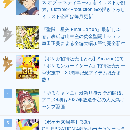
1
ズ オブ デスティニー2』新イラストが解
禁。ufotable×ProductionIGの描き下ろし
イラスト企画は毎月更新
『聖闘士星矢 Final Edition』最新刊15
2
巻。表紙は山羊座の黄金聖闘士シュラ！
車田正美による全編大幅加筆で完全新生
【ポケカ招待販売まとめ】Amazonにて
3
『ポケモンカードゲーム』招待販売が一
挙実施中。30周年記念アイテムほか多
数！
『ゆるキャン△』最新19巻が予約開始。
4
アニメ4期も2027年放送予定の大人気キ
ャンプ漫画
【ポケカ30周年】“30th
5
CELEBRATION”4商品のポケセンオンラ