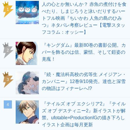
人の心とか無いんか？ 赤魚の煮付けを食
1
べたり、しまじろうと泳いだりするハー
トフル映画『ちいかわ 人魚の島のひみ
つ』ネタバレ考察レビュー【電撃スタッ
フコラム：オッシー】
『キングダム』最新80巻の書影公開。カ
2
バーを飾るのは信、蒙恬、そして鎧姿の
羌瘣！
『続・魔法科高校の劣等生 メイジアン・
3
カンパニー』12巻9/10発売。達也と深雪
の物語はフィナーレへ!?
『テイルズ オブ エクシリア2』『テイル
4
ズ オブ デスティニー2』新イラストが解
禁。ufotable×ProductionIGの描き下ろし
イラスト企画は毎月更新