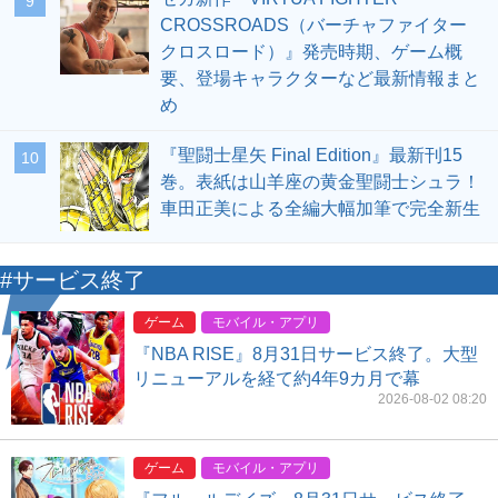
9
CROSSROADS（バーチャファイター
クロスロード）』発売時期、ゲーム概
要、登場キャラクターなど最新情報まと
め
『聖闘士星矢 Final Edition』最新刊15
10
巻。表紙は山羊座の黄金聖闘士シュラ！
車田正美による全編大幅加筆で完全新生
#サービス終了
ゲーム
モバイル・アプリ
『NBA RISE』8月31日サービス終了。大型
リニューアルを経て約4年9カ月で幕
2026-08-02 08:20
ゲーム
モバイル・アプリ