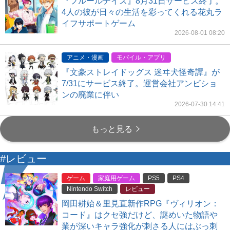
『フルールデイズ』8月31日サービス終了。
4人の彼が日々の生活を彩ってくれる花丸ラ
イフサポートゲーム
2026-08-01 08:20
アニメ・漫画
モバイル・アプリ
『文豪ストレイドッグス 迷ヰ犬怪奇譚』が
7/31にサービス終了。運営会社アンビショ
ンの廃業に伴い
2026-07-30 14:41
もっと見る
#レビュー
ゲーム
家庭用ゲーム
PS5
PS4
Nintendo Switch
レビュー
岡田耕始＆里見直新作RPG『ヴィリオン：
コード』はクセ強だけど、謎めいた物語や
業が深いキャラ強化が刺さる人にはぶっ刺