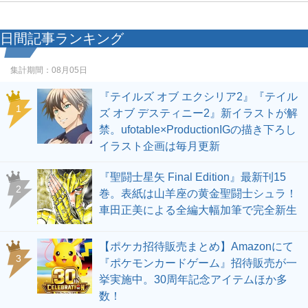
日間記事ランキング
集計期間：
08月05日
『テイルズ オブ エクシリア2』『テイル
1
ズ オブ デスティニー2』新イラストが解
禁。ufotable×ProductionIGの描き下ろし
イラスト企画は毎月更新
『聖闘士星矢 Final Edition』最新刊15
2
巻。表紙は山羊座の黄金聖闘士シュラ！
車田正美による全編大幅加筆で完全新生
【ポケカ招待販売まとめ】Amazonにて
3
『ポケモンカードゲーム』招待販売が一
挙実施中。30周年記念アイテムほか多
数！