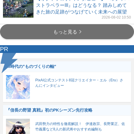
ストラベラーIII』はどうなる？ 踏みしめて
きた旅の足跡がつなげていく未来への展望
2026-08-02 10:50
もっと見る
PR
AI時代の"ものづくりの軸"
PixAI公式コンテスト8冠クリエイター・エル（Eru）さ
んにインタビュー
『信長の野望 真戦』初のPKシーズン先行攻略
武田勢力の特性を徹底解説！ 伊達政宗、長野業正、佐
竹義重など8人の新武将やおすすめ編制も