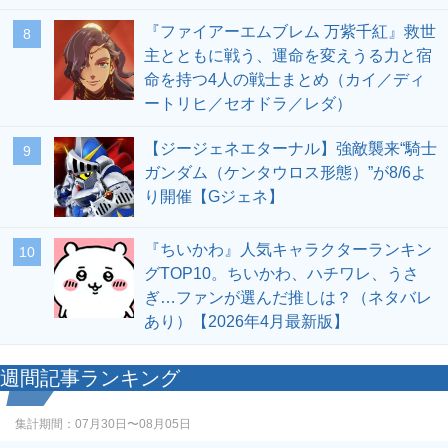
『ファイアーエムブレム 万紫千紅』救世
8
主とともに戦う、運命を変えうる力と宿
命を持つ4人の戦士まとめ（カイ／ディ
ートリヒ／セオドラ／レダ）
【ジージェネエターナル】強敵襲来“騎士
9
ガンダム（ケンタウロス形態）”が8/6よ
り開催【Gジェネ】
『ちいかわ』人気キャラクターランキン
10
グTOP10。ちいかわ、ハチワレ、うさ
ぎ…ファンが選んだ推しは？（ネタバレ
あり）【2026年4月最新版】
週間記事ランキング
集計期間：
07月30日〜08月05日