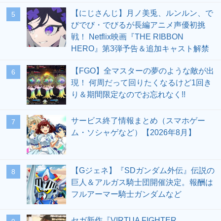
【にじさんじ】月ノ美兎、ルンルン、で
5
びでび・でびるが長編アニメ声優初挑
戦！ Netflix映画『THE RIBBON
HERO』第3弾予告＆追加キャスト解禁
【FGO】全マスターの夢のような敵が出
6
現！ 何周だって回りたくなるけど1回き
り＆期間限定なのでお忘れなく!!
サービス終了情報まとめ（スマホゲー
7
ム・ソシャゲなど）【2026年8月】
【Gジェネ】『SDガンダム外伝』伝説の
8
巨人＆アルガス騎士団開催決定。報酬は
フルアーマー騎士ガンダムなど
セガ新作『VIRTUA FIGHTER