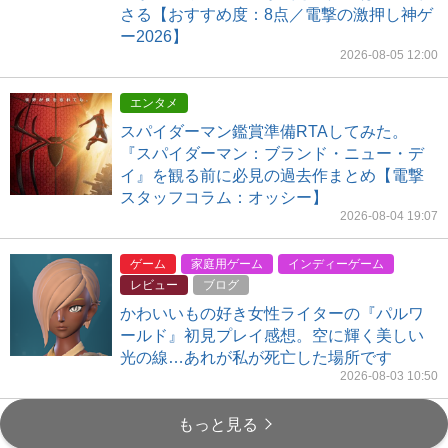
さる【おすすめ度：8点／電撃の激押し神ゲ
ー2026】
2026-08-05 12:00
エンタメ
スパイダーマン鑑賞準備RTAしてみた。
『スパイダーマン：ブランド・ニュー・デ
イ』を観る前に必見の過去作まとめ【電撃
スタッフコラム：オッシー】
2026-08-04 19:07
ゲーム
家庭用ゲーム
インディーゲーム
レビュー
ブログ
かわいいもの好き女性ライターの『パルワ
ールド』初見プレイ感想。空に輝く美しい
光の線…あれが私が死亡した場所です
2026-08-03 10:50
もっと見る