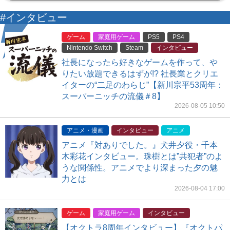
#インタビュー
ゲーム
家庭用ゲーム
PS5
PS4
Nintendo Switch
Steam
インタビュー
社長になったら好きなゲームを作って、や
りたい放題できるはずが!? 社長業とクリエ
イターの“二足のわらじ”【新川宗平53周年：
スーパーニッチの流儀＃8】
2026-08-05 10:50
アニメ・漫画
インタビュー
アニメ
アニメ『対ありでした。』犬井夕役・千本
木彩花インタビュー。珠樹とは”共犯者”のよ
うな関係性。アニメでより深まった夕の魅
力とは
2026-08-04 17:00
ゲーム
家庭用ゲーム
インタビュー
【オクトラ8周年インタビュー】『オクトパ