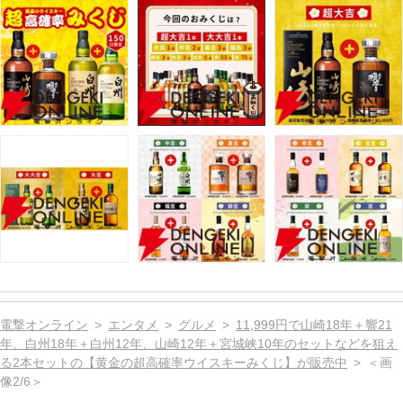
電撃オンライン
エンタメ
グルメ
11,999円で山崎18年＋響21
年、白州18年＋白州12年、山崎12年＋宮城峡10年のセットなどを狙え
る2本セットの【黄金の超高確率ウイスキーみくじ】が販売中
＜画
像2/6＞