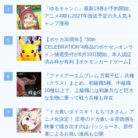
『ゆるキャン△』最新19巻が予約開始。
4
アニメ4期も2027年放送予定の大人気キ
ャンプ漫画
【ポケカ30周年】“30th
5
CELEBRATION”4商品のポケセンオンラ
イン抽選受付が8月10日開始。本人認証
済み枠が有利【ポケモンカードゲーム】
『ファイアーエムブレム 万紫千紅』兵種
6
（クラス）まとめ。初級職5種、中級職
10種以上で、上級職には戦象兵など巨大
な生物に乗って戦う兵種も存在
『ドカ食いダイスキ！ もちづきさん』ア
7
ニメ化決定！ 圧巻のドカ食い＆背徳感を
映像で描き出すのはパッショーネ。原作
者によるお祝い漫画も公開