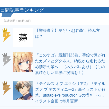
日間記事ランキング
集計期間：
08月06日
【難読漢字】夏といえば“蕣”。読み方
1
は？
『このすば』最新刊23巻。手錠で繋がれ
2
たカズマとダクネス。納税から逃れるた
め禁断の策へ…（ネタバレあり）【この
素晴らしい世界に祝福を！】
『テイルズ オブ エクシリア2』『テイル
3
ズ オブ デスティニー2』新イラストが解
禁。ufotable×ProductionIGの描き下ろし
イラスト企画は毎月更新