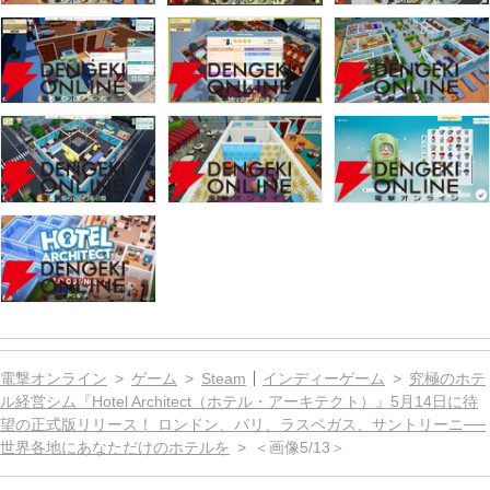
電撃オンライン
ゲーム
Steam
インディーゲーム
究極のホテ
ル経営シム『Hotel Architect（ホテル・アーキテクト）』5月14日に待
望の正式版リリース！ ロンドン、パリ、ラスベガス、サントリーニ──
世界各地にあなただけのホテルを
＜画像5/13＞