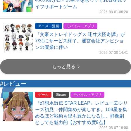
4人の彼が日々の生活を彩ってくれる花丸ラ
イフサポートゲーム
2026-08-01 08:20
アニメ・漫画
モバイル・アプリ
『文豪ストレイドッグス 迷ヰ犬怪奇譚』が
7/31にサービス終了。運営会社アンビショ
ンの廃業に伴い
2026-07-30 14:41
もっと見る
#レビュー
ゲーム
Steam
モバイル・アプリ
『幻想水滸伝 STAR LEAP』レビュー②シリ
ーズ初見：仲間集めが楽しすぎ。108星を集
めるほど戦術も里も豊かになるし、群像劇
としても魅力的【おすすめ度9点】
2026-08-07 19:00