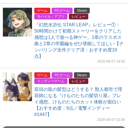
ゲーム
PCゲーム
Steam
モバイル・アプリ
レビュー
『幻想水滸伝 STAR LEAP』レビュー①：
50時間かけて初期ストーリーをクリアした
感想は1人で遊べる神ゲー。1章のラスボス
曲と2章の学園編をぜひ堪能してほしい【ナ
ンバリング全作クリア済：おすすめ度10
点】
2026-08-07 18:00
ゲーム
PCゲーム
Steam
インディーゲーム
レビュー
双頭の龍の髪型はどうする？ 獣人都市で理
容師になる『けものたちの髪切り屋』プレ
イ感想。けものたちのカット体験が面白い
【おすすめ度：9点／電撃インディー
#1447】
2026-08-07 02:00