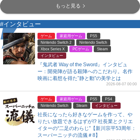
もっと見る
#インタビュー
ゲーム
家庭用ゲーム
PS5
Nintendo Switch 2
Nintendo Switch
Xbox Series X
PCゲーム
Steam
インタビュー
『鬼武者 Way of the Sword』インタビュ
ー：開発陣が語る殺陣へのこだわり。名作
映画に着想を得た"静と動”の美学とは
2026-08-07 00:00
ゲーム
家庭用ゲーム
PS5
PS4
Nintendo Switch
Steam
インタビュー
社長になったら好きなゲームを作って、や
りたい放題できるはずが!? 社長業とクリエ
イターの“二足のわらじ”【新川宗平53周年：
スーパーニッチの流儀＃8】