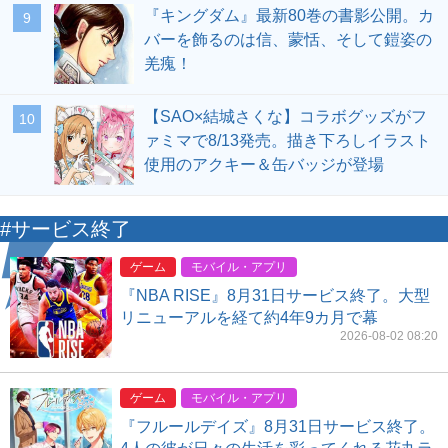
『キングダム』最新80巻の書影公開。カ
9
バーを飾るのは信、蒙恬、そして鎧姿の
羌瘣！
【SAO×結城さくな】コラボグッズがフ
10
ァミマで8/13発売。描き下ろしイラスト
使用のアクキー＆缶バッジが登場
#サービス終了
ゲーム
モバイル・アプリ
『NBA RISE』8月31日サービス終了。大型
リニューアルを経て約4年9カ月で幕
2026-08-02 08:20
ゲーム
モバイル・アプリ
『フルールデイズ』8月31日サービス終了。