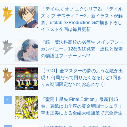
『テイルズ オブ エクシリア2』『テイル
1
ズ オブ デスティニー2』新イラストが解
禁。ufotable×ProductionIGの描き下ろし
イラスト企画は毎月更新
『続・魔法科高校の劣等生 メイジアン・
2
カンパニー』12巻9/10発売。達也と深雪
の物語はフィナーレへ!?
【FGO】全マスターの夢のような敵が出
3
現！ 何周だって回りたくなるけど1回き
り＆期間限定なのでお忘れなく!!
『聖闘士星矢 Final Edition』最新刊15
4
巻。表紙は山羊座の黄金聖闘士シュラ！
車田正美による全編大幅加筆で完全新生