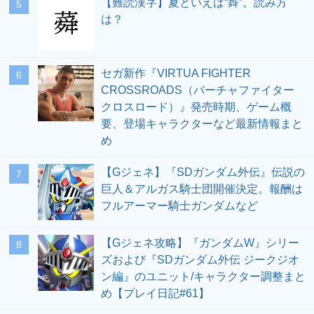
【難読漢字】夏といえば“蕣”。読み方
5
は？
セガ新作『VIRTUA FIGHTER
6
CROSSROADS（バーチャファイター
クロスロード）』発売時期、ゲーム概
要、登場キャラクターなど最新情報まと
め
【Gジェネ】『SDガンダム外伝』伝説の
7
巨人＆アルガス騎士団開催決定。報酬は
フルアーマー騎士ガンダムなど
【Gジェネ攻略】『ガンダムW』シリー
8
ズおよび『SDガンダム外伝 ジークジオ
ン編』のユニット/キャラクター調整まと
め【プレイ日記#61】