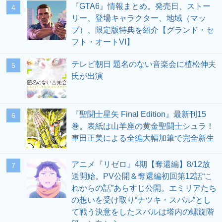
『GTA6』情報まとめ。発売日、ストー
4
リー、登場キャラクター、地域（マッ
プ）、限定版特典を紹介【グランド・セ
フト・オートVI】
テレビ朝日 題名のない音楽会に植松伸夫
5
氏が出演
『聖闘士星矢 Final Edition』最新刊15
6
巻。表紙は山羊座の黄金聖闘士シュラ！
車田正美による全編大幅加筆で完全新生
アニメ『リゼロ』4期【奪還編】8/12放
7
送開始。PV公開＆奪還編初回第12話“こ
れからの話”あらすじ公開。エミリアたち
の想いを受け取り“ナツキ・スバル”とし
て戦う決意をしたスバルは塔内の螺旋階