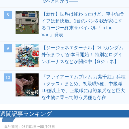
段へと向かう――
【新作】世界は終わったけど、車中泊ラ
8
イフは超快適。1台のバンを我が家にす
るコージー終末サバイバル『In the
Van』発表
【ジージェネエターナル】“SDガンダム
9
外伝まつり”が本日開始！ 特別なログイ
ンボーナスなどが開催中【Gジェネ】
『ファイアーエムブレム 万紫千紅』兵種
10
（クラス）まとめ。初級職5種、中級職
10種以上で、上級職には戦象兵など巨大
な生物に乗って戦う兵種も存在
週間記事ランキング
集計期間：
08月01日〜08月07日