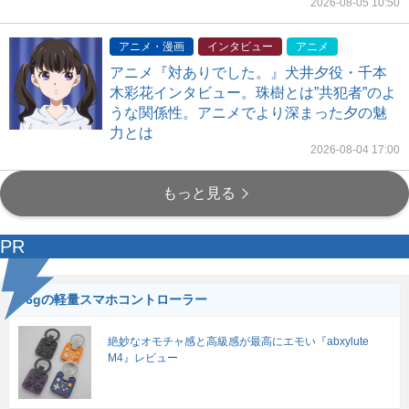
2026-08-05 10:50
アニメ・漫画
インタビュー
アニメ
アニメ『対ありでした。』犬井夕役・千本
木彩花インタビュー。珠樹とは”共犯者”のよ
うな関係性。アニメでより深まった夕の魅
力とは
2026-08-04 17:00
もっと見る
PR
56gの軽量スマホコントローラー
絶妙なオモチャ感と高級感が最高にエモい『abxylute
M4』レビュー