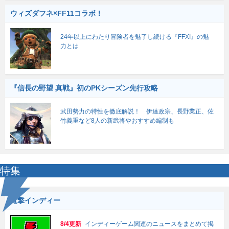
ウィズダフネ×FF11コラボ！
24年以上にわたり冒険者を魅了し続ける『FFXI』の魅
力とは
『信長の野望 真戦』初のPKシーズン先行攻略
武田勢力の特性を徹底解説！ 伊達政宗、長野業正、佐
竹義重など8人の新武将やおすすめ編制も
特集
電撃インディー
8/4更新
インディーゲーム関連のニュースをまとめて掲