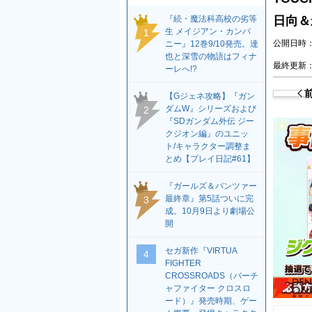
『続・魔法科高校の劣等
日向＆
生 メイジアン・カンパ
1
公開日時：2
ニー』12巻9/10発売。達
也と深雪の物語はフィナ
最終更新：2
ーレへ!?
【Gジェネ攻略】『ガン
ダムW』シリーズおよび
2
『SDガンダム外伝 ジー
クジオン編』のユニッ
ト/キャラクター調整ま
とめ【プレイ日記#61】
『ガールズ＆パンツァー
最終章』第5話ついに完
3
成。10月9日より劇場公
開
セガ新作『VIRTUA
4
FIGHTER
CROSSROADS（バーチ
ャファイター クロスロ
ード）』発売時期、ゲー