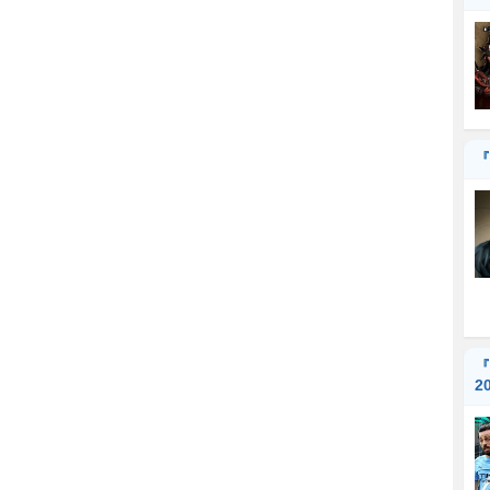
『
『
2