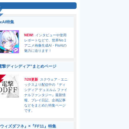
集
ixAI特集
NEW!
インタビューや使用
レポートなどで、世界No.1
アニメ画像生成AI・PixAIの
魅力に迫ります！
電撃ディシディア”まとめページ
7/28更新
スクウェア・エニ
ックスより配信中の『ディ
シディア デュエルム ファイ
ナルファンタジー』最新情
報、プレイ日記、企画記事
などをまとめた特集ページ
です。
ウィズダフネ』×『FF11』特集