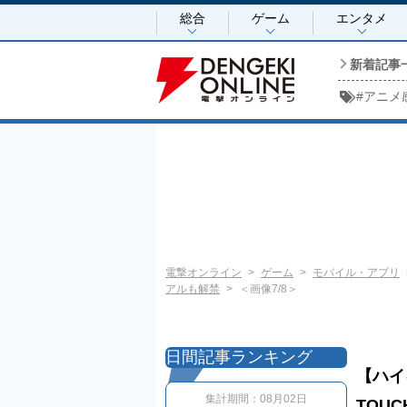
総合
ゲーム
エンタメ
新着記事
#
アニメ
電撃オンライン
ゲーム
モバイル・アプリ
アルも解禁
＜画像7/8＞
日間記事ランキング
【ハイ
集計期間：
08月02日
TOU