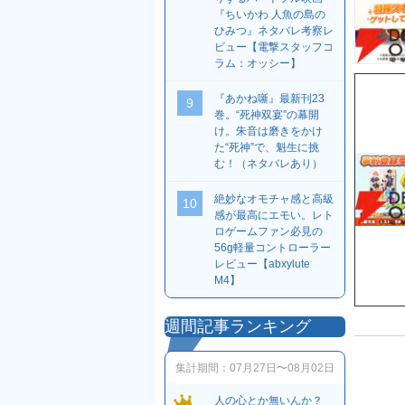
『ちいかわ 人魚の島の
ひみつ』ネタバレ考察レ
ビュー【電撃スタッフコ
ラム：オッシー】
『あかね噺』最新刊23
9
巻。“死神双宴”の幕開
け。朱音は磨きをかけ
た“死神”で、魁生に挑
む！（ネタバレあり）
絶妙なオモチャ感と高級
10
感が最高にエモい。レト
ロゲームファン必見の
56g軽量コントローラー
レビュー【abxylute
M4】
週間記事ランキング
集計期間：
07月27日〜08月02日
人の心とか無いんか？