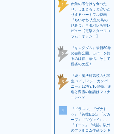
赤魚の煮付けを食べた
1
り、しまじろうと泳いだ
りするハートフル映画
『ちいかわ 人魚の島の
ひみつ』ネタバレ考察レ
ビュー【電撃スタッフコ
ラム：オッシー】
『キングダム』最新80巻
の書影公開。カバーを飾
2
るのは信、蒙恬、そして
鎧姿の羌瘣！
『続・魔法科高校の劣等
生 メイジアン・カンパ
3
ニー』12巻9/10発売。達
也と深雪の物語はフィナ
ーレへ!?
『ドラスレ』『ザナド
4
ゥ』『英雄伝説』『ガガ
ーブ』『ツヴァイ』…
『イース』『軌跡』以外
のファルコム作品ランキ