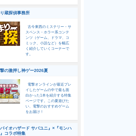
り蔵探偵事務所
古今東西のミステリー・サ
スペンス・ホラー系コンテ
ンツ（ゲーム、ドラマ、コ
ミック、小説など）を幅広
く紹介していくコーナーで
す。
撃の激押し神ゲー2026夏
電撃オンラインが最近プレ
イしたゲームの中で最も面
白かった1本を紹介する特集
ページです。この夏遊びた
い、電撃のおすすめゲーム
をお届け！
バイオハザード サバユニ』×『モンハ
』コラボ特集