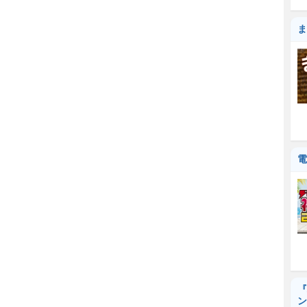
ま
電
『
ン