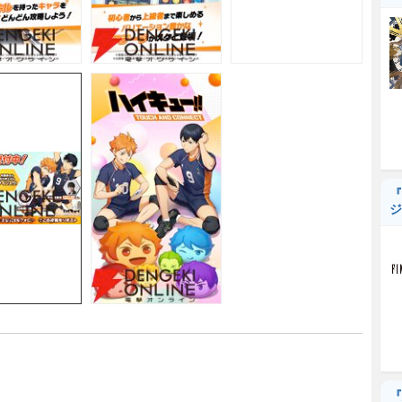
『
ジ
『