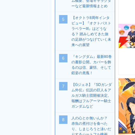
ム概要、登場キャラクタ
ーなど最新情報まとめ
【オクトラ8周年インタ
5
ビュー】『オクトパスト
ラベラーIII』はどうな
る？ 踏みしめてきた旅
の足跡がつなげていく未
来への展望
『キングダム』最新80巻
6
の書影公開。カバーを飾
るのは信、蒙恬、そして
鎧姿の羌瘣！
【Gジェネ】『SDガンダ
7
ム外伝』伝説の巨人＆ア
ルガス騎士団開催決定。
報酬はフルアーマー騎士
ガンダムなど
人の心とか無いんか？
8
赤魚の煮付けを食べた
り、しまじろうと泳いだ
りするハートフル映画