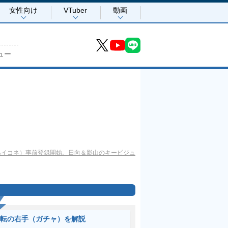
女性向け
VTuber
動画
ュー
T』（ハイコネ）事前登録開始。日向＆影山のキービジュ
転の右手（ガチャ）を解説