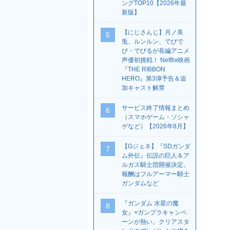
ングTOP10【2026年最
新版】
【にじさんじ】月ノ美
5
兎、ルンルン、でびで
び・でびるが長編アニメ
声優初挑戦！ Netflix映画
『THE RIBBON
HERO』第3弾予告＆追
加キャスト解禁
サービス終了情報まとめ
6
（スマホゲーム・ソシャ
ゲなど）【2026年8月】
【Gジェネ】『SDガンダ
7
ム外伝』伝説の巨人＆ア
ルガス騎士団開催決定。
報酬はフルアーマー騎士
ガンダムなど
『ガンダム 水星の魔
8
女』×ガンプラキャンペ
ーンが熱い。クリアスタ