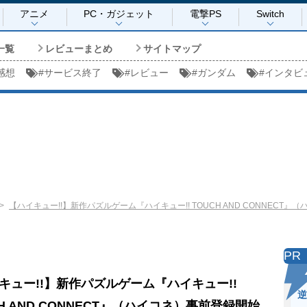
アニメ
PC・ガジェット
電撃PS
Switch
一覧
レビューまとめ
サイトマップ
感想
#
サービス終了
#
レビュー
#
ガンダム
#
インタビ
【ハイキュー!!】新作パズルゲーム『ハイキュー!! TOUCH AND CONNEC
PR
キュー!!】新作パズルゲーム『ハイキュー!!
逆
CH AND CONNECT』（ハイコネ）事前登録開始。