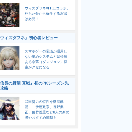
ウィズダフネ×FF11コラボ。
朽ちた骨から蘇生する演出
は必見！
ウィズダフネ』初心者レビュー
スマホゲーの常識が通用し
ない辛めシステムと緊張感
ある奈落（ダンジョン）探
索がクセになる
信長の野望 真戦』初のPKシーズン先
攻略
武田勢力の特性を徹底解
説！ 伊達政宗、長野業
正、佐竹義重など8人の新武
将やおすすめ編制も