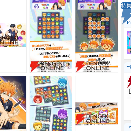
特
P
“
『