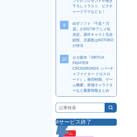
ンドのプレゼントや描き
下ろしイラスト、ピクチ
ャードラマなども！
ゆずソフト『千恋＊万
9
花』が2027年アニメ化
決定。原作キャスト完全
続投、主題歌はKOTOKO
が担当
セガ新作『VIRTUA
10
FIGHTER
CROSSROADS（バーチ
ャファイター クロスロ
ード）』発売時期、ゲー
ム概要、登場キャラクタ
ーなど最新情報まとめ
#サービス終了
ゲーム