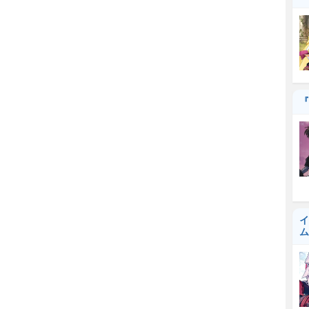
『
イ
ム