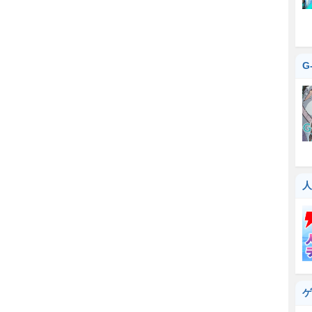
G
人
ゲ