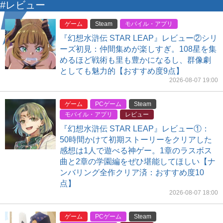
#レビュー
ゲーム
Steam
モバイル・アプリ
『幻想水滸伝 STAR LEAP』レビュー②シリ
ーズ初見：仲間集めが楽しすぎ。108星を集
めるほど戦術も里も豊かになるし、群像劇
としても魅力的【おすすめ度9点】
2026-08-07 19:00
ゲーム
PCゲーム
Steam
モバイル・アプリ
レビュー
『幻想水滸伝 STAR LEAP』レビュー①：
50時間かけて初期ストーリーをクリアした
感想は1人で遊べる神ゲー。1章のラスボス
曲と2章の学園編をぜひ堪能してほしい【ナ
ンバリング全作クリア済：おすすめ度10
点】
2026-08-07 18:00
ゲーム
PCゲーム
Steam