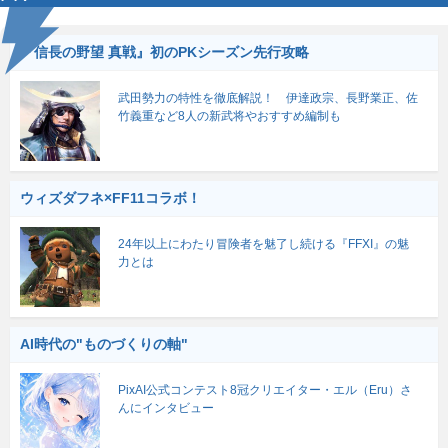
『信長の野望 真戦』初のPKシーズン先行攻略
武田勢力の特性を徹底解説！ 伊達政宗、長野業正、佐
竹義重など8人の新武将やおすすめ編制も
ウィズダフネ×FF11コラボ！
24年以上にわたり冒険者を魅了し続ける『FFXI』の魅
力とは
AI時代の"ものづくりの軸"
PixAI公式コンテスト8冠クリエイター・エル（Eru）さ
んにインタビュー