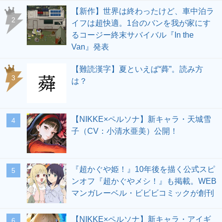
【新作】世界は終わったけど、車中泊ラ
2
イフは超快適。1台のバンを我が家にす
るコージー終末サバイバル『In the
Van』発表
【難読漢字】夏といえば“蕣”。読み方
3
は？
【NIKKE×ペルソナ】新キャラ・天城雪
4
子（CV：小清水亜美）公開！
『超かぐや姫！』10年後を描く公式スピ
5
ンオフ『超かぐやメシ！』も掲載。WEB
マンガレーベル・ビビビコミックが創刊
【NIKKE×ペルソナ】新キャラ・アイギ
6