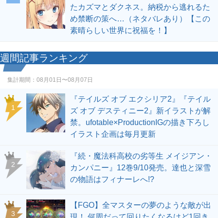
たカズマとダクネス。納税から逃れるた
め禁断の策へ…（ネタバレあり）【この
素晴らしい世界に祝福を！】
週間記事ランキング
集計期間：
08月01日〜08月07日
『テイルズ オブ エクシリア2』『テイル
1
ズ オブ デスティニー2』新イラストが解
禁。ufotable×ProductionIGの描き下ろし
イラスト企画は毎月更新
『続・魔法科高校の劣等生 メイジアン・
2
カンパニー』12巻9/10発売。達也と深雪
の物語はフィナーレへ!?
【FGO】全マスターの夢のような敵が出
3
現！ 何周だって回りたくなるけど1回き