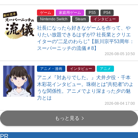
ゲーム
家庭用ゲーム
PS5
PS4
Nintendo Switch
Steam
インタビュー
社長になったら好きなゲームを作って、や
りたい放題できるはずが!? 社長業とクリエ
イターの“二足のわらじ”【新川宗平53周年：
スーパーニッチの流儀＃8】
2026-08-05 10:50
アニメ・漫画
インタビュー
アニメ
アニメ『対ありでした。』犬井夕役・千本
木彩花インタビュー。珠樹とは”共犯者”のよ
うな関係性。アニメでより深まった夕の魅
力とは
2026-08-04 17:00
もっと見る
PR