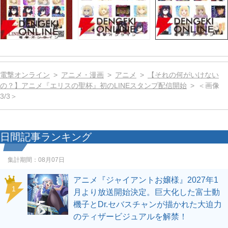
電撃オンライン
アニメ・漫画
アニメ
【それの何がいけない
の？】アニメ『エリスの聖杯』初のLINEスタンプ配信開始
＜画像
3/3＞
日間記事ランキング
集計期間：
08月07日
アニメ『ジャイアントお嬢様』2027年1
1
月より放送開始決定。巨大化した富士動
機子とDr.セバスチャンが描かれた大迫力
のティザービジュアルを解禁！