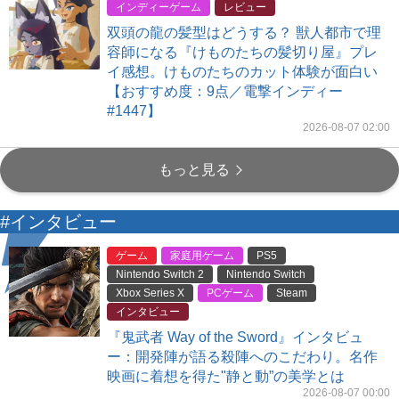
インディーゲーム
レビュー
双頭の龍の髪型はどうする？ 獣人都市で理
容師になる『けものたちの髪切り屋』プレ
イ感想。けものたちのカット体験が面白い
【おすすめ度：9点／電撃インディー
#1447】
2026-08-07 02:00
もっと見る
#インタビュー
ゲーム
家庭用ゲーム
PS5
Nintendo Switch 2
Nintendo Switch
Xbox Series X
PCゲーム
Steam
インタビュー
『鬼武者 Way of the Sword』インタビュ
ー：開発陣が語る殺陣へのこだわり。名作
映画に着想を得た"静と動”の美学とは
2026-08-07 00:00