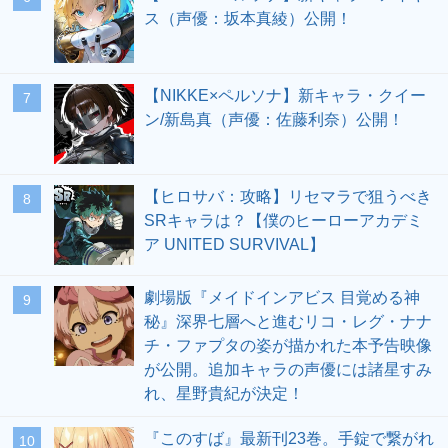
ス（声優：坂本真綾）公開！
【NIKKE×ペルソナ】新キャラ・クイー
7
ン/新島真（声優：佐藤利奈）公開！
【ヒロサバ：攻略】リセマラで狙うべき
8
SRキャラは？【僕のヒーローアカデミ
ア UNITED SURVIVAL】
劇場版『メイドインアビス 目覚める神
9
秘』深界七層へと進むリコ・レグ・ナナ
チ・ファプタの姿が描かれた本予告映像
が公開。追加キャラの声優には諸星すみ
れ、星野貴紀が決定！
『このすば』最新刊23巻。手錠で繋がれ
10