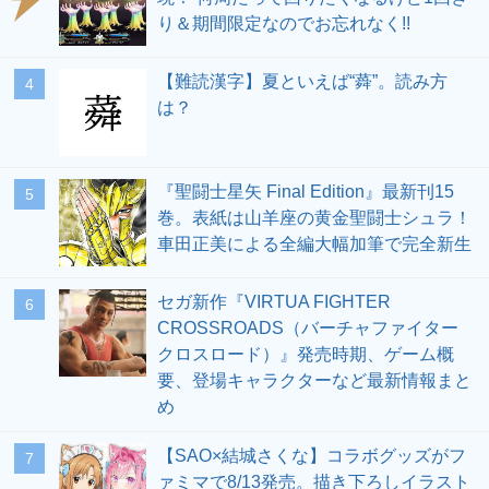
り＆期間限定なのでお忘れなく!!
【難読漢字】夏といえば“蕣”。読み方
4
は？
『聖闘士星矢 Final Edition』最新刊15
5
巻。表紙は山羊座の黄金聖闘士シュラ！
車田正美による全編大幅加筆で完全新生
セガ新作『VIRTUA FIGHTER
6
CROSSROADS（バーチャファイター
クロスロード）』発売時期、ゲーム概
要、登場キャラクターなど最新情報まと
め
【SAO×結城さくな】コラボグッズがフ
7
ァミマで8/13発売。描き下ろしイラスト