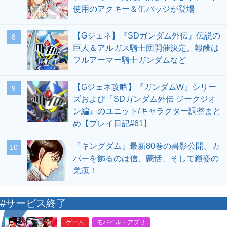
使用のアクキー＆缶バッジが登場
【Gジェネ】『SDガンダム外伝』伝説の
8
巨人＆アルガス騎士団開催決定。報酬は
フルアーマー騎士ガンダムなど
【Gジェネ攻略】『ガンダムW』シリー
9
ズおよび『SDガンダム外伝 ジークジオ
ン編』のユニット/キャラクター調整まと
め【プレイ日記#61】
『キングダム』最新80巻の書影公開。カ
10
バーを飾るのは信、蒙恬、そして鎧姿の
羌瘣！
#サービス終了
ゲーム
モバイル・アプリ