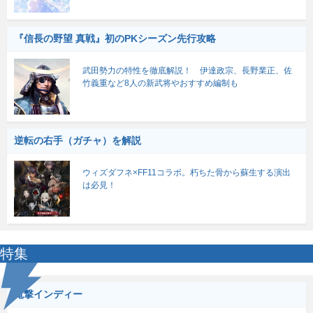
『信長の野望 真戦』初のPKシーズン先行攻略
武田勢力の特性を徹底解説！ 伊達政宗、長野業正、佐
竹義重など8人の新武将やおすすめ編制も
逆転の右手（ガチャ）を解説
ウィズダフネ×FF11コラボ。朽ちた骨から蘇生する演出
は必見！
特集
電撃インディー