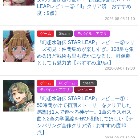
LEAPレビュー③『II』クリア済：おすすめ
度：9点】
2026-08-08 11:10
ゲーム
Steam
モバイル・アプリ
『幻想水滸伝 STAR LEAP』レビュー②シリ
ーズ初見：仲間集めが楽しすぎ。108星を集
めるほど戦術も里も豊かになるし、群像劇
としても魅力的【おすすめ度9点】
2026-08-07 19:00
ゲーム
PCゲーム
Steam
モバイル・アプリ
レビュー
『幻想水滸伝 STAR LEAP』レビュー①：
50時間かけて初期ストーリーをクリアした
感想は1人で遊べる神ゲー。1章のラスボス
曲と2章の学園編をぜひ堪能してほしい【ナ
ンバリング全作クリア済：おすすめ度10
点】