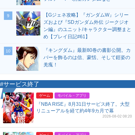
【Gジェネ攻略】『ガンダムW』シリー
9
ズおよび『SDガンダム外伝 ジークジオ
ン編』のユニット/キャラクター調整まと
め【プレイ日記#61】
『キングダム』最新80巻の書影公開。カ
10
バーを飾るのは信、蒙恬、そして鎧姿の
羌瘣！
#サービス終了
ゲーム
モバイル・アプリ
『NBA RISE』8月31日サービス終了。大型
リニューアルを経て約4年9カ月で幕
2026-08-02 08:20