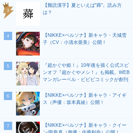
【難読漢字】夏といえば“蕣”。読み方
3
は？
【NIKKE×ペルソナ】新キャラ・天城雪
4
子（CV：小清水亜美）公開！
『超かぐや姫！』10年後を描く公式スピ
5
ンオフ『超かぐやメシ！』も掲載。WEB
マンガレーベル・ビビビコミックが創刊
【NIKKE×ペルソナ】新キャラ・アイギ
6
ス（声優：坂本真綾）公開！
【NIKKE×ペルソナ】新キャラ・クイー
7
ン/新島真（声優：佐藤利奈）公開！