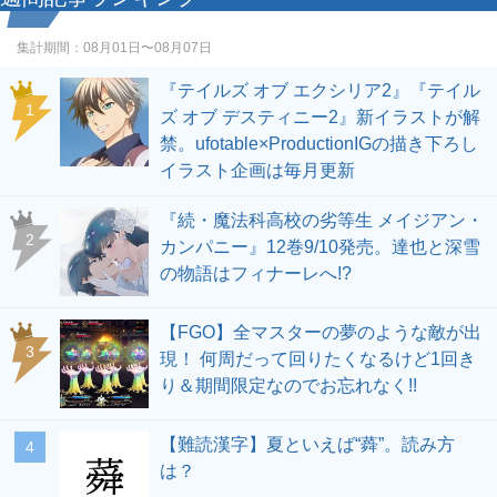
集計期間：
08月01日〜08月07日
『テイルズ オブ エクシリア2』『テイル
1
ズ オブ デスティニー2』新イラストが解
禁。ufotable×ProductionIGの描き下ろし
イラスト企画は毎月更新
『続・魔法科高校の劣等生 メイジアン・
2
カンパニー』12巻9/10発売。達也と深雪
の物語はフィナーレへ!?
【FGO】全マスターの夢のような敵が出
3
現！ 何周だって回りたくなるけど1回き
り＆期間限定なのでお忘れなく!!
【難読漢字】夏といえば“蕣”。読み方
4
は？