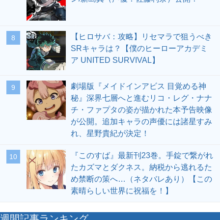
【ヒロサバ：攻略】リセマラで狙うべき
8
SRキャラは？【僕のヒーローアカデミ
ア UNITED SURVIVAL】
劇場版『メイドインアビス 目覚める神
9
秘』深界七層へと進むリコ・レグ・ナナ
チ・ファプタの姿が描かれた本予告映像
が公開。追加キャラの声優には諸星すみ
れ、星野貴紀が決定！
『このすば』最新刊23巻。手錠で繋がれ
10
たカズマとダクネス。納税から逃れるた
め禁断の策へ…（ネタバレあり）【この
素晴らしい世界に祝福を！】
週間記事ランキング