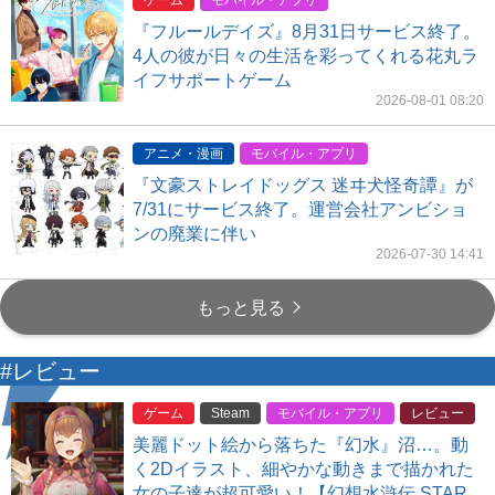
ゲーム
モバイル・アプリ
『フルールデイズ』8月31日サービス終了。
4人の彼が日々の生活を彩ってくれる花丸ラ
イフサポートゲーム
2026-08-01 08:20
アニメ・漫画
モバイル・アプリ
『文豪ストレイドッグス 迷ヰ犬怪奇譚』が
7/31にサービス終了。運営会社アンビショ
ンの廃業に伴い
2026-07-30 14:41
もっと見る
#レビュー
ゲーム
Steam
モバイル・アプリ
レビュー
美麗ドット絵から落ちた『幻水』沼…。動
く2Dイラスト、細やかな動きまで描かれた
女の子達が超可愛い！【幻想水滸伝 STAR