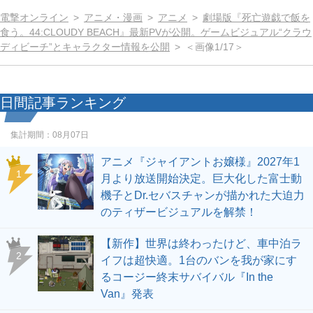
電撃オンライン
アニメ・漫画
アニメ
劇場版『死亡遊戯で飯を
食う。44:CLOUDY BEACH』最新PVが公開。ゲームビジュアル“クラウ
ディビーチ”とキャラクター情報を公開
＜画像1/17＞
日間記事ランキング
集計期間：
08月07日
アニメ『ジャイアントお嬢様』2027年1
1
月より放送開始決定。巨大化した富士動
機子とDr.セバスチャンが描かれた大迫力
のティザービジュアルを解禁！
【新作】世界は終わったけど、車中泊ラ
2
イフは超快適。1台のバンを我が家にす
るコージー終末サバイバル『In the
Van』発表