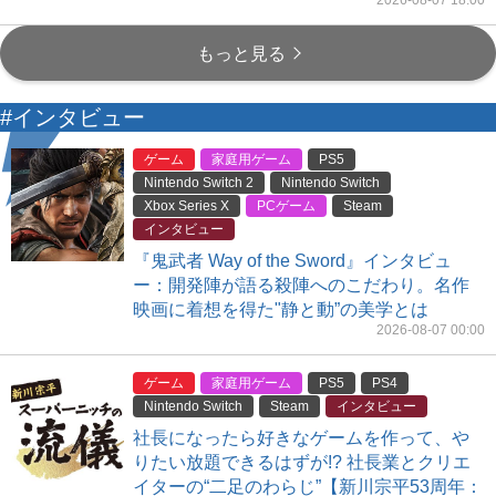
2026-08-07 18:00
もっと見る
#インタビュー
ゲーム
家庭用ゲーム
PS5
Nintendo Switch 2
Nintendo Switch
Xbox Series X
PCゲーム
Steam
インタビュー
『鬼武者 Way of the Sword』インタビュ
ー：開発陣が語る殺陣へのこだわり。名作
映画に着想を得た"静と動”の美学とは
2026-08-07 00:00
ゲーム
家庭用ゲーム
PS5
PS4
Nintendo Switch
Steam
インタビュー
社長になったら好きなゲームを作って、や
りたい放題できるはずが!? 社長業とクリエ
イターの“二足のわらじ”【新川宗平53周年：