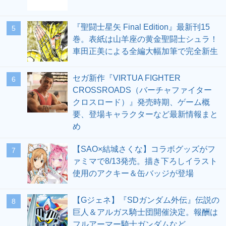
『聖闘士星矢 Final Edition』最新刊15
5
巻。表紙は山羊座の黄金聖闘士シュラ！
車田正美による全編大幅加筆で完全新生
セガ新作『VIRTUA FIGHTER
6
CROSSROADS（バーチャファイター
クロスロード）』発売時期、ゲーム概
要、登場キャラクターなど最新情報まと
め
【SAO×結城さくな】コラボグッズがフ
7
ァミマで8/13発売。描き下ろしイラスト
使用のアクキー＆缶バッジが登場
【Gジェネ】『SDガンダム外伝』伝説の
8
巨人＆アルガス騎士団開催決定。報酬は
フルアーマー騎士ガンダムなど