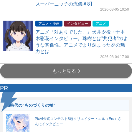
スーパーニッチの流儀＃8】
2026-08-05 10:50
アニメ・漫画
インタビュー
アニメ
アニメ『対ありでした。』犬井夕役・千本
木彩花インタビュー。珠樹とは”共犯者”のよ
うな関係性。アニメでより深まった夕の魅
力とは
2026-08-04 17:00
もっと見る
PR
AI時代の"ものづくりの軸"
PixAI公式コンテスト8冠クリエイター・エル（Eru）さ
んにインタビュー