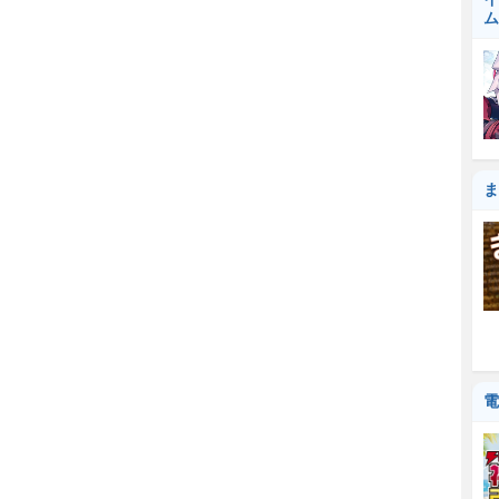
ム
ま
電