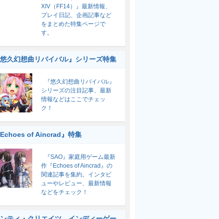
XIV（FF14）』最新情報、
プレイ日記、企画記事など
をまとめた特集ページで
す。
悠久幻想曲リバイバル』シリーズ特集
『悠久幻想曲リバイバル』
シリーズの注目記事、最新
情報などはここでチェッ
ク！
Echoes of Aincrad』特集
『SAO』家庭用ゲーム最新
作『Echoes of Aincrad』の
関連記事を集約。インタビ
ューやレビュー、最新情報
などをチェック！
ンティ・クリエイツ インディーゲー