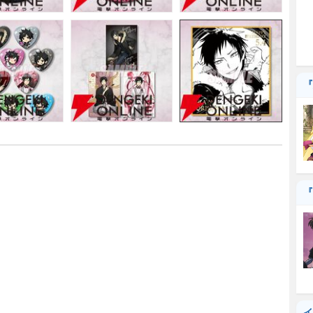
『
『
イ