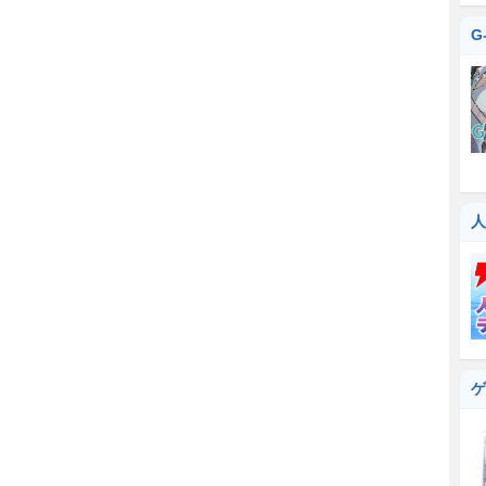
G
人
ゲ