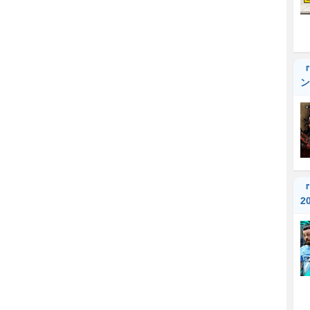
『
ン
『
2