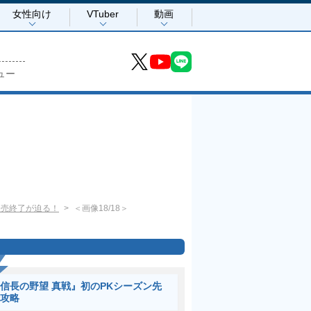
女性向け
VTuber
動画
ュー
販売終了が迫る！
＜画像18/18＞
信長の野望 真戦』初のPKシーズン先
攻略