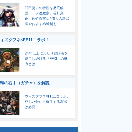
武田勢力の特性を徹底解
説！ 伊達政宗、長野業
正、佐竹義重など8人の新武
将やおすすめ編制も
ィズダフネ×FF11コラボ！
24年以上にわたり冒険者を
魅了し続ける『FFXI』の魅
力とは
転の右手（ガチャ）を解説
ウィズダフネ×FF11コラボ。
朽ちた骨から蘇生する演出
は必見！
集