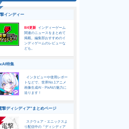
撃インディー
8/4更新
インディーゲーム
関連のニュースをまとめて
掲載。編集部おすすめのイ
ンディゲームのレビューな
ども。
ixAI特集
インタビューや使用レポー
トなどで、世界No.1アニメ
画像生成AI・PixAIの魅力に
迫ります！
電撃ディシディア”まとめページ
スクウェア・エニックスよ
り配信中の『ディシディア