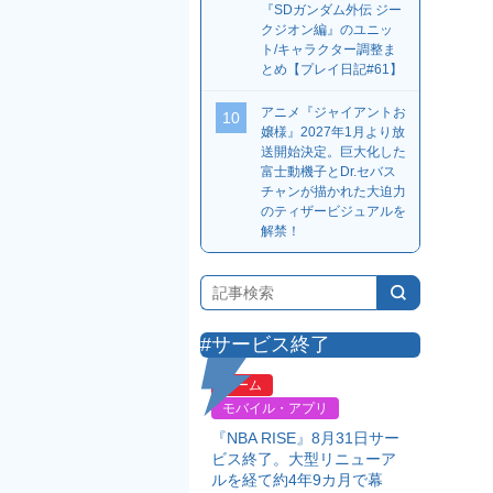
『SDガンダム外伝 ジー
クジオン編』のユニッ
ト/キャラクター調整ま
とめ【プレイ日記#61】
アニメ『ジャイアントお
10
嬢様』2027年1月より放
送開始決定。巨大化した
富士動機子とDr.セバス
チャンが描かれた大迫力
のティザービジュアルを
解禁！
#サービス終了
ゲーム
モバイル・アプリ
『NBA RISE』8月31日サー
ビス終了。大型リニューア
ルを経て約4年9カ月で幕