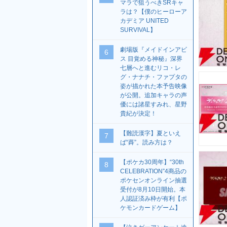
マラで狙うべきSRキャ
ラは？【僕のヒーローア
カデミア UNITED
SURVIVAL】
劇場版『メイドインアビ
6
ス 目覚める神秘』深界
七層へと進むリコ・レ
グ・ナナチ・ファプタの
姿が描かれた本予告映像
が公開。追加キャラの声
優には諸星すみれ、星野
貴紀が決定！
【難読漢字】夏といえ
7
ば“蕣”。読み方は？
【ポケカ30周年】“30th
8
CELEBRATION”4商品の
ポケセンオンライン抽選
受付が8月10日開始。本
人認証済み枠が有利【ポ
ケモンカードゲーム】