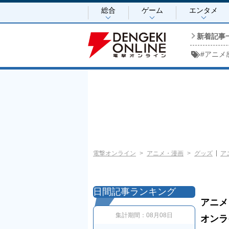
総合
ゲーム
エンタメ
新着記事
#
アニメ
電撃オンライン
アニメ・漫画
グッズ
ア
日間記事ランキング
アニメ
集計期間：
08月08日
オンラ