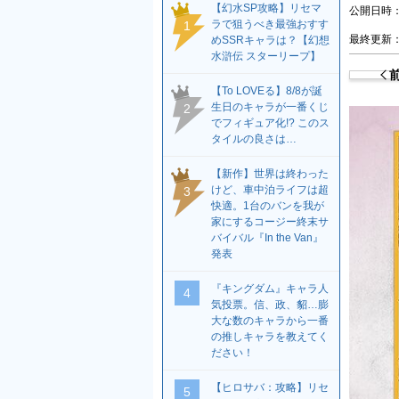
【幻水SP攻略】リセマ
公開日時：2
ラで狙うべき最強おすす
1
最終更新：2
めSSRキャラは？【幻想
水滸伝 スターリープ】
【To LOVEる】8/8が誕
生日のキャラが一番くじ
2
でフィギュア化!? このス
タイルの良さは…
【新作】世界は終わった
けど、車中泊ライフは超
3
快適。1台のバンを我が
家にするコージー終末サ
バイバル『In the Van』
発表
『キングダム』キャラ人
4
気投票。信、政、貂…膨
大な数のキャラから一番
の推しキャラを教えてく
ださい！
【ヒロサバ：攻略】リセ
5