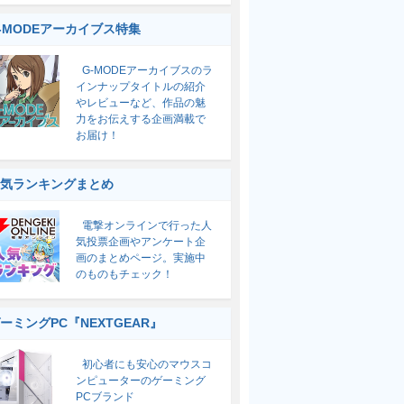
-MODEアーカイブス特集
G-MODEアーカイブスのラ
インナップタイトルの紹介
やレビューなど、作品の魅
力をお伝えする企画満載で
お届け！
気ランキングまとめ
電撃オンラインで行った人
気投票企画やアンケート企
画のまとめページ。実施中
のものもチェック！
ーミングPC『NEXTGEAR』
初心者にも安心のマウスコ
ンピューターのゲーミング
PCブランド