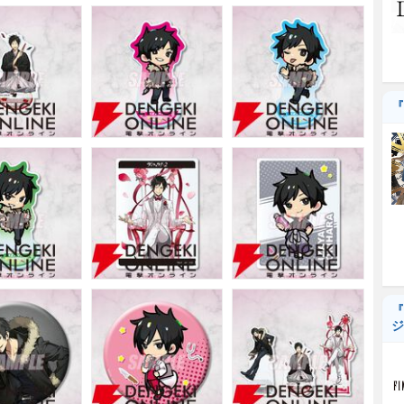
『
『
ジ