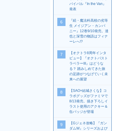
バイバル『In the Van』
発表
『続・魔法科高校の劣等
6
生 メイジアン・カンパ
ニー』12巻9/10発売。達
也と深雪の物語はフィナ
ーレへ!?
【オクトラ8周年インタ
7
ビュー】『オクトパスト
ラベラーIII』はどうな
る？ 踏みしめてきた旅
の足跡がつなげていく未
来への展望
【SAO×結城さくな】コ
8
ラボグッズがファミマで
8/13発売。描き下ろしイ
ラスト使用のアクキー＆
缶バッジが登場
【Gジェネ攻略】『ガン
9
ダムW』シリーズおよび