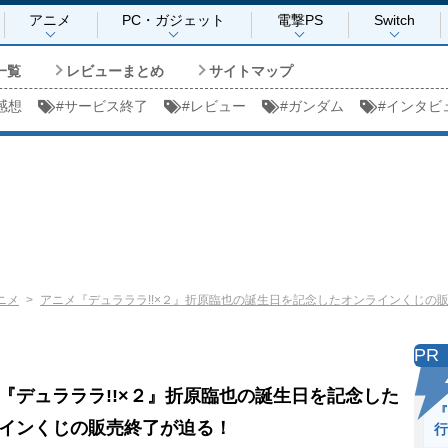
アニメ
PC・ガジェット
電撃PS
Switch
一覧
レビューまとめ
サイトマップ
感想
#
サービス終了
#
レビュー
#
ガンダム
#
インタビ
ニメ
アニメ『デュラララ!!×２』折原臨也の誕生日を記念したオンラインくじの
PR
『デュラララ!!×２』折原臨也の誕生日を記念した
『
インくじの販売終了が迫る！
行