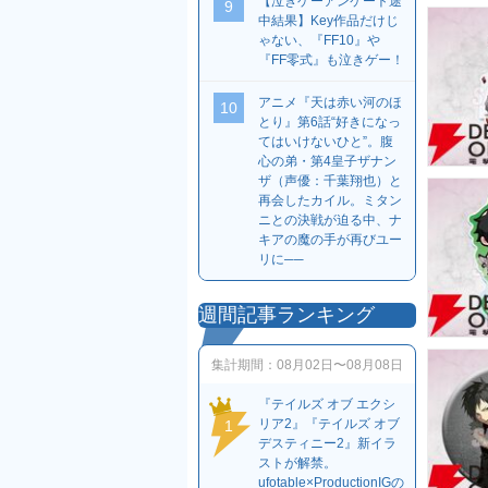
【泣きゲーアンケート途
9
中結果】Key作品だけじ
ゃない、『FF10』や
『FF零式』も泣きゲー！
アニメ『天は赤い河のほ
10
とり』第6話“好きになっ
てはいけないひと”。腹
心の弟・第4皇子ザナン
ザ（声優：千葉翔也）と
再会したカイル。ミタン
ニとの決戦が迫る中、ナ
キアの魔の手が再びユー
リに──
週間記事ランキング
集計期間：
08月02日〜08月08日
『テイルズ オブ エクシ
リア2』『テイルズ オブ
1
デスティニー2』新イラ
ストが解禁。
ufotable×ProductionIGの