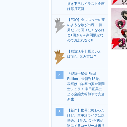
描き下ろしイラスト企画
は毎月更新
【FGO】全マスターの夢
のような敵が出現！ 何
2
周だって回りたくなるけ
ど1回きり＆期間限定な
のでお忘れなく!!
【難読漢字】夏といえ
ば“蕣”。読み方は？
3
『聖闘士星矢 Final
4
Edition』最新刊15巻。
表紙は山羊座の黄金聖闘
士シュラ！ 車田正美に
よる全編大幅加筆で完全
新生
【新作】世界は終わった
5
けど、車中泊ライフは超
快適。1台のバンを我が
家にするコージー終末サ