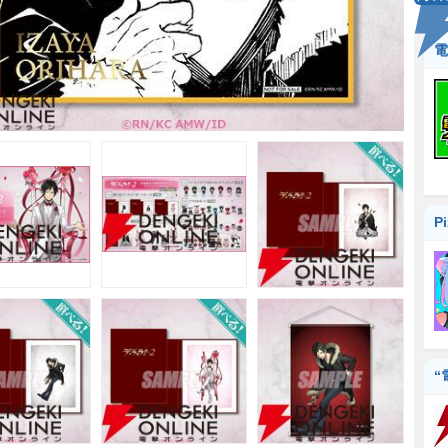
電
P
“