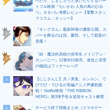
べたり、しまじろうと泳いだりするハー
トフル映画『ちいかわ 人魚の島のひみ
つ』ネタバレ考察レビュー【電撃スタッ
フコラム：オッシー】
『キングダム』最新80巻の書影公開。カ
2
バーを飾るのは信、蒙恬、そして鎧姿の
羌瘣！
『続・魔法科高校の劣等生 メイジアン・
3
カンパニー』12巻9/10発売。達也と深雪
の物語はフィナーレへ!?
【にじさんじ】月ノ美兎、ルンルン、で
4
びでび・でびるが長編アニメ声優初挑
戦！ Netflix映画『THE RIBBON
HERO』第3弾予告＆追加キャスト解禁
サービス終了情報まとめ（スマホゲー
5