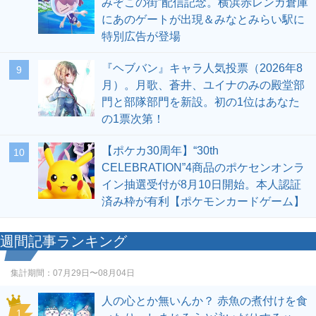
みぞこの街”配信記念。横浜赤レンガ倉庫
にあのゲートが出現＆みなとみらい駅に
特別広告が登場
『ヘブバン』キャラ人気投票（2026年8
9
月）。月歌、蒼井、ユイナのみの殿堂部
門と部隊部門を新設。初の1位はあなた
の1票次第！
【ポケカ30周年】“30th
10
CELEBRATION”4商品のポケセンオンラ
イン抽選受付が8月10日開始。本人認証
済み枠が有利【ポケモンカードゲーム】
週間記事ランキング
集計期間：
07月29日〜08月04日
人の心とか無いんか？ 赤魚の煮付けを食
1