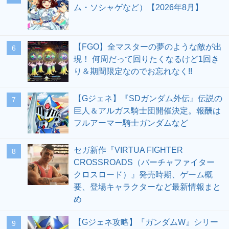
ム・ソシャゲなど）【2026年8月】
【FGO】全マスターの夢のような敵が出
6
現！ 何周だって回りたくなるけど1回き
り＆期間限定なのでお忘れなく!!
【Gジェネ】『SDガンダム外伝』伝説の
7
巨人＆アルガス騎士団開催決定。報酬は
フルアーマー騎士ガンダムなど
セガ新作『VIRTUA FIGHTER
8
CROSSROADS（バーチャファイター
クロスロード）』発売時期、ゲーム概
要、登場キャラクターなど最新情報まと
め
【Gジェネ攻略】『ガンダムW』シリー
9