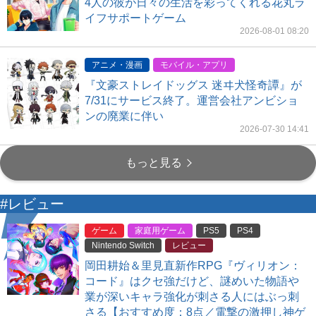
4人の彼が日々の生活を彩ってくれる花丸ラ
イフサポートゲーム
2026-08-01 08:20
アニメ・漫画
モバイル・アプリ
『文豪ストレイドッグス 迷ヰ犬怪奇譚』が
7/31にサービス終了。運営会社アンビショ
ンの廃業に伴い
2026-07-30 14:41
もっと見る
#レビュー
ゲーム
家庭用ゲーム
PS5
PS4
Nintendo Switch
レビュー
岡田耕始＆里見直新作RPG『ヴィリオン：
コード』はクセ強だけど、謎めいた物語や
業が深いキャラ強化が刺さる人にはぶっ刺
さる【おすすめ度：8点／電撃の激押し神ゲ