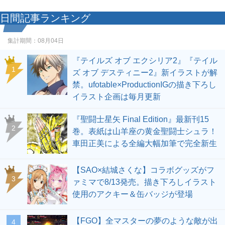
日間記事ランキング
集計期間：
08月04日
『テイルズ オブ エクシリア2』『テイル
1
ズ オブ デスティニー2』新イラストが解
禁。ufotable×ProductionIGの描き下ろし
イラスト企画は毎月更新
『聖闘士星矢 Final Edition』最新刊15
2
巻。表紙は山羊座の黄金聖闘士シュラ！
車田正美による全編大幅加筆で完全新生
【SAO×結城さくな】コラボグッズがフ
3
ァミマで8/13発売。描き下ろしイラスト
使用のアクキー＆缶バッジが登場
【FGO】全マスターの夢のような敵が出
4