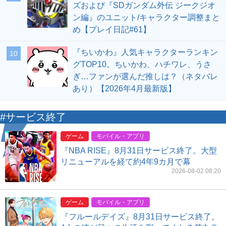
ズおよび『SDガンダム外伝 ジークジオ
ン編』のユニット/キャラクター調整まと
め【プレイ日記#61】
『ちいかわ』人気キャラクターランキン
10
グTOP10。ちいかわ、ハチワレ、うさ
ぎ…ファンが選んだ推しは？（ネタバレ
あり）【2026年4月最新版】
#サービス終了
ゲーム
モバイル・アプリ
『NBA RISE』8月31日サービス終了。大型
リニューアルを経て約4年9カ月で幕
2026-08-02 08:20
ゲーム
モバイル・アプリ
『フルールデイズ』8月31日サービス終了。