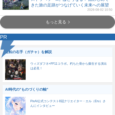
きた旅の足跡がつなげていく未来への展望
2026-08-02 10:50
もっと見る
PR
逆転の右手（ガチャ）を解説
ウィズダフネ×FF11コラボ。朽ちた骨から蘇生する演出
は必見！
AI時代の"ものづくりの軸"
PixAI公式コンテスト8冠クリエイター・エル（Eru）さ
んにインタビュー