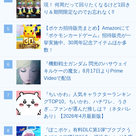
現！ 何周だって回りたくなるけど1回き
り＆期間限定なのでお忘れなく!!
【ポケカ招待販売まとめ】Amazonにて
5
『ポケモンカードゲーム』招待販売が一
挙実施中。30周年記念アイテムほか多
数！
『機動戦士ガンダム 閃光のハサウェイ
6
キルケーの魔女』8月17日よりPrime
Videoで配信
『ちいかわ』人気キャラクターランキン
7
グTOP10。ちいかわ、ハチワレ、うさ
ぎ…ファンが選んだ推しは？（ネタバレ
あり）【2026年4月最新版】
『ぽこポケ』有料DLC第1弾“ブクブクう
8