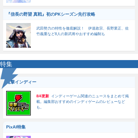
『信長の野望 真戦』初のPKシーズン先行攻略
武田勢力の特性を徹底解説！ 伊達政宗、長野業正、佐
竹義重など8人の新武将やおすすめ編制も
特集
電撃インディー
8/4更新
インディーゲーム関連のニュースをまとめて掲
載。編集部おすすめのインディゲームのレビューなど
も。
PixAI特集