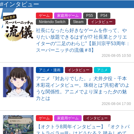
#インタビュー
ゲーム
家庭用ゲーム
PS5
PS4
Nintendo Switch
Steam
インタビュー
社長になったら好きなゲームを作って、や
りたい放題できるはずが!? 社長業とクリエ
イターの“二足のわらじ”【新川宗平53周年：
スーパーニッチの流儀＃8】
2026-08-05 10:50
アニメ・漫画
インタビュー
アニメ
アニメ『対ありでした。』犬井夕役・千本
木彩花インタビュー。珠樹とは”共犯者”のよ
うな関係性。アニメでより深まった夕の魅
力とは
2026-08-04 17:00
ゲーム
家庭用ゲーム
インタビュー
【オクトラ8周年インタビュー】『オクトパ
ストラベラーIII』はどうなる？ 踏みしめて