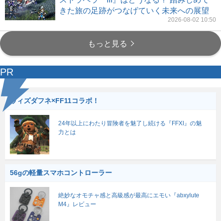
きた旅の足跡がつなげていく未来への展望
2026-08-02 10:50
もっと見る
PR
ウィズダフネ×FF11コラボ！
24年以上にわたり冒険者を魅了し続ける『FFXI』の魅
力とは
56gの軽量スマホコントローラー
絶妙なオモチャ感と高級感が最高にエモい『abxylute
M4』レビュー