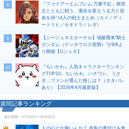
『ファイアーエムブレム 万紫千紅』救世
8
主とともに戦う、運命を変えうる力と宿
命を持つ4人の戦士まとめ（カイ／ディ
ートリヒ／セオドラ／レダ）
【ジージェネエターナル】強敵襲来“騎士
9
ガンダム（ケンタウロス形態）”が8/6よ
り開催【Gジェネ】
『ちいかわ』人気キャラクターランキン
10
グTOP10。ちいかわ、ハチワレ、うさ
ぎ…ファンが選んだ推しは？（ネタバレ
あり）【2026年4月最新版】
週間記事ランキング
集計期間：
07月30日〜08月05日
人の心とか無いんか？ 赤魚の煮付けを食