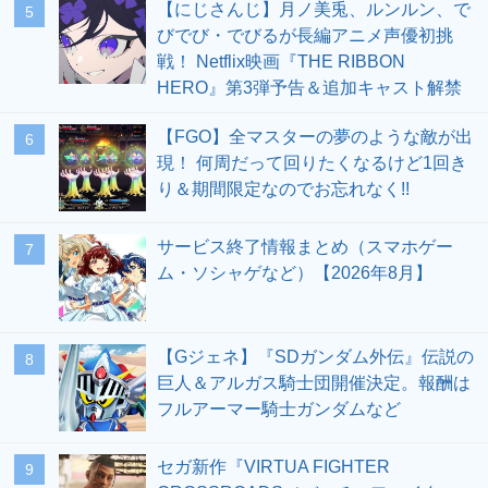
【にじさんじ】月ノ美兎、ルンルン、で
5
びでび・でびるが長編アニメ声優初挑
戦！ Netflix映画『THE RIBBON
HERO』第3弾予告＆追加キャスト解禁
【FGO】全マスターの夢のような敵が出
6
現！ 何周だって回りたくなるけど1回き
り＆期間限定なのでお忘れなく!!
サービス終了情報まとめ（スマホゲー
7
ム・ソシャゲなど）【2026年8月】
【Gジェネ】『SDガンダム外伝』伝説の
8
巨人＆アルガス騎士団開催決定。報酬は
フルアーマー騎士ガンダムなど
セガ新作『VIRTUA FIGHTER
9