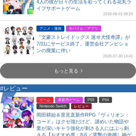
4人の彼が日々の生活を彩ってくれる花丸ラ
イフサポートゲーム
2026-08-01 08:20
アニメ・漫画
モバイル・アプリ
『文豪ストレイドッグス 迷ヰ犬怪奇譚』が
7/31にサービス終了。運営会社アンビショ
ンの廃業に伴い
2026-07-30 14:41
もっと見る
#レビュー
ゲーム
家庭用ゲーム
PS5
PS4
Nintendo Switch
レビュー
岡田耕始＆里見直新作RPG『ヴィリオン：
コード』はクセ強だけど、謎めいた物語や
業が深いキャラ強化が刺さる人にはぶっ刺
さる【おすすめ度：8点／電撃の激押し神ゲ