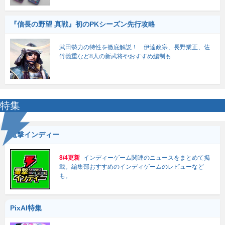
『信長の野望 真戦』初のPKシーズン先行攻略
武田勢力の特性を徹底解説！ 伊達政宗、長野業正、佐
竹義重など8人の新武将やおすすめ編制も
特集
電撃インディー
8/4更新
インディーゲーム関連のニュースをまとめて掲
載。編集部おすすめのインディゲームのレビューなど
も。
PixAI特集