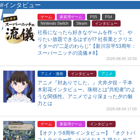
#インタビュー
ゲーム
家庭用ゲーム
PS5
PS4
Nintendo Switch
Steam
インタビュー
社長になったら好きなゲームを作って、や
りたい放題できるはずが!? 社長業とクリエ
イターの“二足のわらじ”【新川宗平53周年：
スーパーニッチの流儀＃8】
2026-08-05 10:50
アニメ・漫画
インタビュー
アニメ
アニメ『対ありでした。』犬井夕役・千本
木彩花インタビュー。珠樹とは”共犯者”のよ
うな関係性。アニメでより深まった夕の魅
力とは
2026-08-04 17:00
ゲーム
家庭用ゲーム
インタビュー
【オクトラ8周年インタビュー】『オクトパ
ストラベラーIII』はどうなる？ 踏みしめて