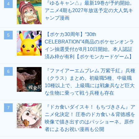
『ゆるキャン△』最新19巻が予約開始。
4
アニメ4期も2027年放送予定の大人気キ
ャンプ漫画
【ポケカ30周年】“30th
5
CELEBRATION”4商品のポケセンオンラ
イン抽選受付が8月10日開始。本人認証
済み枠が有利【ポケモンカードゲーム】
『ファイアーエムブレム 万紫千紅』兵種
6
（クラス）まとめ。初級職5種、中級職
10種以上で、上級職には戦象兵など巨大
な生物に乗って戦う兵種も存在
『ドカ食いダイスキ！ もちづきさん』ア
7
ニメ化決定！ 圧巻のドカ食い＆背徳感を
映像で描き出すのはパッショーネ。原作
者によるお祝い漫画も公開