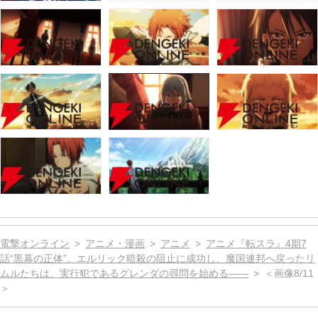
電撃オンライン
アニメ・漫画
アニメ
アニメ『転スラ』4期7
話“黒幕の正体”。エルリック暗殺の阻止に成功し、魔国連邦へ戻ったリ
ムルたちは、実行犯であるグレンダの尋問を始める――
＜画像8/11
＞