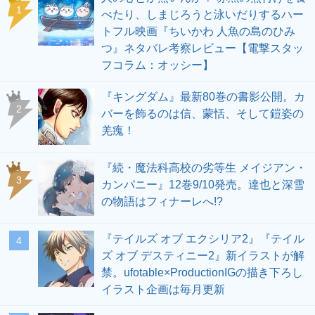
1
べたり、しまじろうと泳いだりするハー
トフル映画『ちいかわ 人魚の島のひみ
つ』ネタバレ考察レビュー【電撃スタッ
フコラム：オッシー】
『キングダム』最新80巻の書影公開。カ
2
バーを飾るのは信、蒙恬、そして鎧姿の
羌瘣！
『続・魔法科高校の劣等生 メイジアン・
3
カンパニー』12巻9/10発売。達也と深雪
の物語はフィナーレへ!?
『テイルズ オブ エクシリア2』『テイル
4
ズ オブ デスティニー2』新イラストが解
禁。ufotable×ProductionIGの描き下ろし
イラスト企画は毎月更新