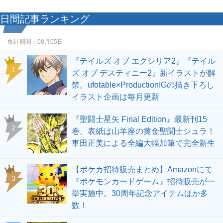
日間記事ランキング
集計期間：
08月05日
『テイルズ オブ エクシリア2』『テイル
1
ズ オブ デスティニー2』新イラストが解
禁。ufotable×ProductionIGの描き下ろし
イラスト企画は毎月更新
『聖闘士星矢 Final Edition』最新刊15
2
巻。表紙は山羊座の黄金聖闘士シュラ！
車田正美による全編大幅加筆で完全新生
【ポケカ招待販売まとめ】Amazonにて
3
『ポケモンカードゲーム』招待販売が一
挙実施中。30周年記念アイテムほか多
数！