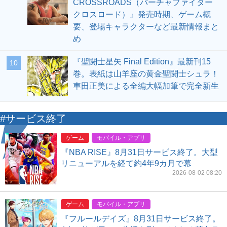
CROSSROADS（バーチャファイター
クロスロード）』発売時期、ゲーム概
要、登場キャラクターなど最新情報まと
め
『聖闘士星矢 Final Edition』最新刊15
10
巻。表紙は山羊座の黄金聖闘士シュラ！
車田正美による全編大幅加筆で完全新生
#サービス終了
ゲーム
モバイル・アプリ
『NBA RISE』8月31日サービス終了。大型
リニューアルを経て約4年9カ月で幕
2026-08-02 08:20
ゲーム
モバイル・アプリ
『フルールデイズ』8月31日サービス終了。