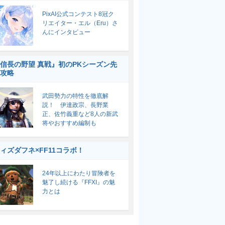
PixAI公式コンテスト8冠ク
リエイター・エル（Eru）さ
んにインタビュー
信長の野望 真戦』初のPKシーズン先
攻略
武田勢力の特性を徹底解
説！ 伊達政宗、長野業
正、佐竹義重など8人の新武
将やおすすめ編制も
ィズダフネ×FF11コラボ！
24年以上にわたり冒険者を
魅了し続ける『FFXI』の魅
力とは