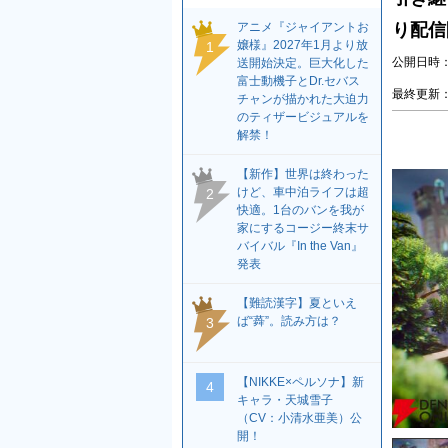
アニメ『ジャイアントお
り配信
嬢様』2027年1月より放
1
公開日時：2
送開始決定。巨大化した
富士動機子とDr.セバス
最終更新：2
チャンが描かれた大迫力
のティザービジュアルを
解禁！
【新作】世界は終わった
けど、車中泊ライフは超
2
快適。1台のバンを我が
家にするコージー終末サ
バイバル『In the Van』
発表
【難読漢字】夏といえ
ば“蕣”。読み方は？
3
【NIKKE×ペルソナ】新
4
キャラ・天城雪子
（CV：小清水亜美）公
開！