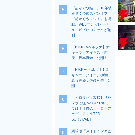
『超かぐや姫！』10年後
5
を描く公式スピンオフ
『超かぐやメシ！』も掲
載。WEBマンガレーベ
ル・ビビビコミックが創
刊
【NIKKE×ペルソナ】新
6
キャラ・アイギス（声
優：坂本真綾）公開！
【NIKKE×ペルソナ】新
7
キャラ・クイーン/新島
真（声優：佐藤利奈）公
開！
【ヒロサバ：攻略】リセ
8
マラで狙うべきSRキャ
ラは？【僕のヒーローア
カデミア UNITED
SURVIVAL】
劇場版『メイドインアビ
9