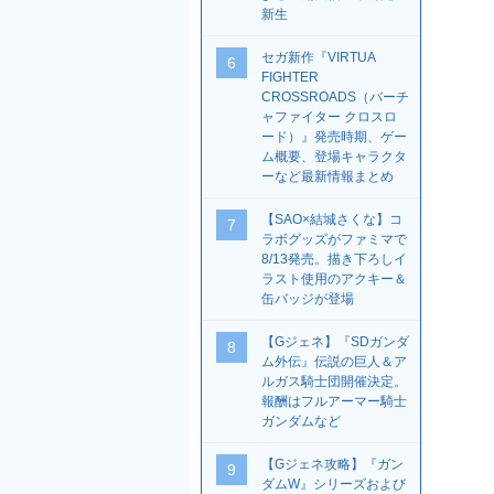
新生
セガ新作『VIRTUA
6
FIGHTER
CROSSROADS（バーチ
ャファイター クロスロ
ード）』発売時期、ゲー
ム概要、登場キャラクタ
ーなど最新情報まとめ
【SAO×結城さくな】コ
7
ラボグッズがファミマで
8/13発売。描き下ろしイ
ラスト使用のアクキー＆
缶バッジが登場
【Gジェネ】『SDガンダ
8
ム外伝』伝説の巨人＆ア
ルガス騎士団開催決定。
報酬はフルアーマー騎士
ガンダムなど
【Gジェネ攻略】『ガン
9
ダムW』シリーズおよび