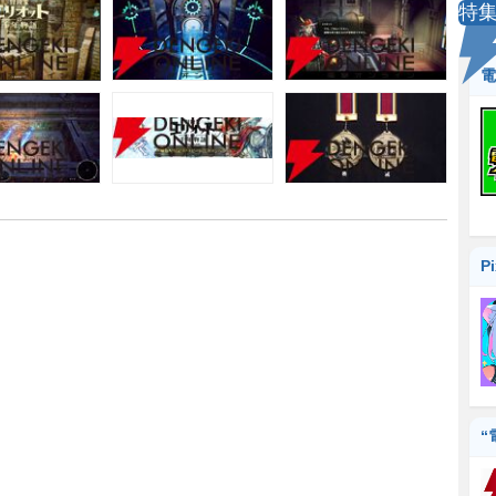
特
電
P
“