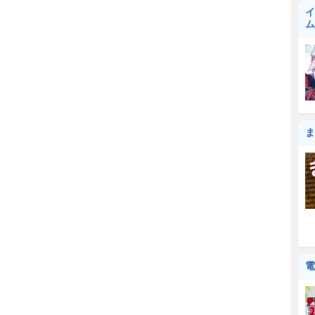
イ
ム
ま
電