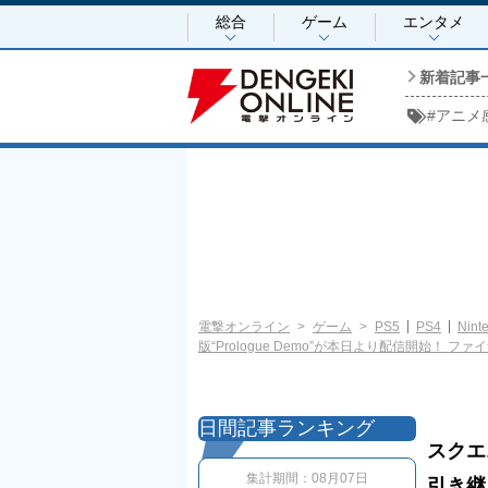
総合
ゲーム
エンタメ
新着記事
#
アニメ
電撃オンライン
ゲーム
PS5
PS4
Nint
版“Prologue Demo”が本日より配信開始！ 
日間記事ランキング
スクエ
集計期間：
08月07日
引き継