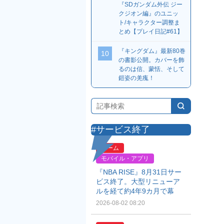
『SDガンダム外伝 ジー
クジオン編』のユニッ
ト/キャラクター調整ま
とめ【プレイ日記#61】
『キングダム』最新80巻
10
の書影公開。カバーを飾
るのは信、蒙恬、そして
鎧姿の羌瘣！
#サービス終了
ゲーム
モバイル・アプリ
『NBA RISE』8月31日サー
ビス終了。大型リニューア
ルを経て約4年9カ月で幕
2026-08-02 08:20