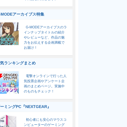
-MODEアーカイブス特集
G-MODEアーカイブスのラ
インナップタイトルの紹介
やレビューなど、作品の魅
力をお伝えする企画満載で
お届け！
気ランキングまとめ
電撃オンラインで行った人
気投票企画やアンケート企
画のまとめページ。実施中
のものもチェック！
ーミングPC『NEXTGEAR』
初心者にも安心のマウスコ
ンピューターのゲーミング