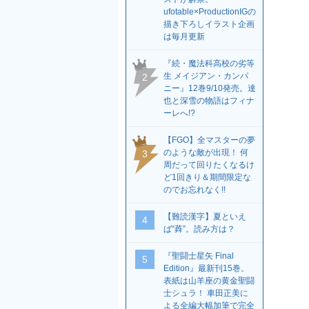
ufotable×ProductionIGの
描き下ろしイラスト企画
は毎月更新
『続・魔法科高校の劣等
生 メイジアン・カンパ
2
ニー』12巻9/10発売。達
也と深雪の物語はフィナ
ーレへ!?
【FGO】全マスターの夢
のような敵が出現！ 何
3
周だって回りたくなるけ
ど1回きり＆期間限定な
のでお忘れなく!!
【難読漢字】夏といえ
4
ば“蕣”。読み方は？
『聖闘士星矢 Final
5
Edition』最新刊15巻。
表紙は山羊座の黄金聖闘
士シュラ！ 車田正美に
よる全編大幅加筆で完全