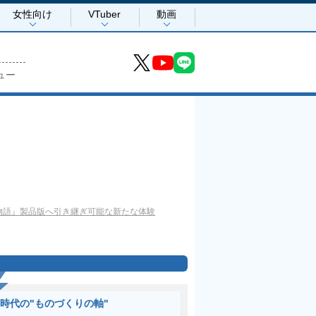
女性向け
VTuber
動画
ュー
物語』製品版へ引き継ぎ可能な新たな体験
I時代の"ものづくりの軸"