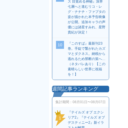
ス 目覚める神秘』深界
七層へと進むリコ・レ
グ・ナナチ・ファプタの
姿が描かれた本予告映像
が公開。追加キャラの声
優には諸星すみれ、星野
貴紀が決定！
『このすば』最新刊23
10
巻。手錠で繋がれたカズ
マとダクネス。納税から
逃れるため禁断の策へ…
（ネタバレあり）【この
素晴らしい世界に祝福
を！】
週間記事ランキング
集計期間：
08月01日〜08月07日
『テイルズ オブ エクシ
リア2』『テイルズ オブ
1
デスティニー2』新イラ
ストが解禁。