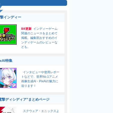
集
撃インディー
8/4更新
インディーゲーム
関連のニュースをまとめて
掲載。編集部おすすめのイ
ンディゲームのレビューな
ども。
ixAI特集
インタビューや使用レポー
トなどで、世界No.1アニメ
画像生成AI・PixAIの魅力に
迫ります！
電撃ディシディア”まとめページ
スクウェア・エニックスよ