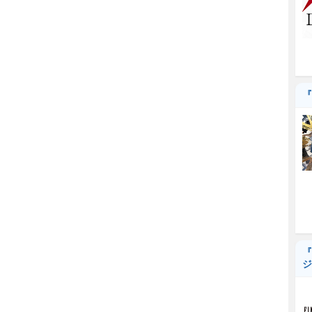
『
『
ジ