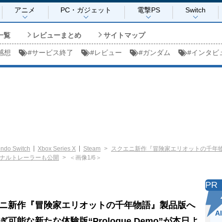
アニメ
PC・ガジェット
電撃PS
Switch
一覧
レビューまとめ
サイトマップ
感想
#
サービス終了
#
レビュー
#
ガンダム
#
インタビ
endo Switch
Xbox Series X
Steam
スクエニ新作『冒険家エリオットの千年
ファイナルトレーラーも公開
＜画像1/6＞
PR
ニ新作『冒険家エリオットの千年物語』製品版へ
A
ぎ可能な新たな体験版“Prologue Demo”が本日よ