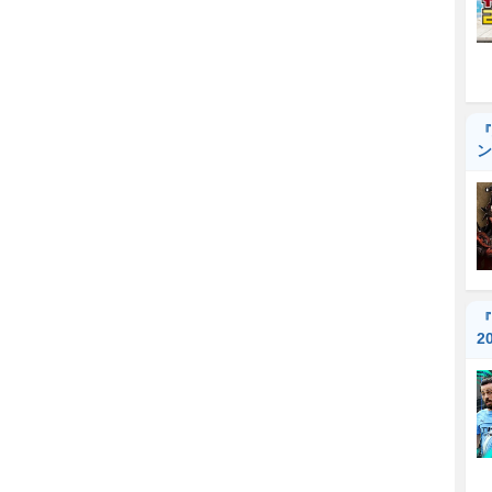
『
ン
『
2