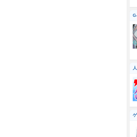
G
人
ゲ