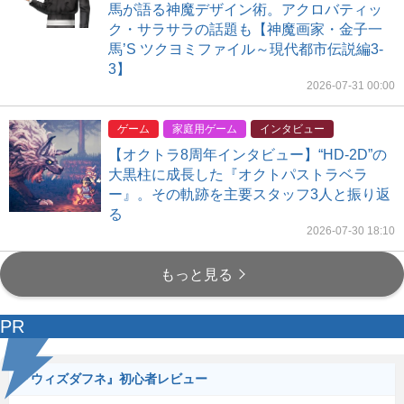
馬が語る神魔デザイン術。アクロバティッ
ク・サラサラの話題も【神魔画家・金子一
馬’S ツクヨミファイル～現代都市伝説編3-
3】
2026-07-31 00:00
ゲーム
家庭用ゲーム
インタビュー
【オクトラ8周年インタビュー】“HD-2D”の
大黒柱に成長した『オクトパストラベラ
ー』。その軌跡を主要スタッフ3人と振り返
る
2026-07-30 18:10
もっと見る
PR
『ウィズダフネ』初心者レビュー