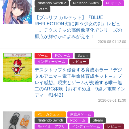
Nintendo Switch 2
Nintendo Switch
PCゲーム
Steam
【ブルリフ カルテット】『BLUE
REFLECTION 幻に舞う少女の剣』レビュ
ー。テクスチャの高解像度化でシリーズの
原点が鮮やかによみがえる！
2026-08-01 12:00
ゲーム
PCゲーム
Steam
インディーゲーム
レビュー
デスクトップを侵食する育成ホラー『デジ
タルアニマ～電子生命体育成キット～』プ
レイ感想。現実とゲームが交差する唯一無
二のARG体験【おすすめ度：9点／電撃イン
ディー#1442】
2026-08-01 11:30
PC・ガジェット
家庭用ゲーム
Nintendo Switch
PCゲーム
Steam
モバイル・アプリ
インディーゲーム
レビュー