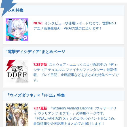
PixAI特集
NEW!
インタビューや使用レポートなどで、世界No.1
アニメ画像生成AI・PixAIの魅力に迫ります！
“電撃ディシディア”まとめページ
7/28更新
スクウェア・エニックスより配信中の『ディ
シディア デュエルム ファイナルファンタジー』最新情
報、プレイ日記、企画記事などをまとめた特集ページで
す。
『ウィズダフネ』×『FF11』特集
7/27更新
『Wizardry Variants Daphne（ウィザードリ
ィ ヴァリアンツ ダフネ）』の特集ページです。
『FINAL FANTASY XI』とのコラボイベントをはじめ、
最新情報や企画記事をまとめてお届けします！