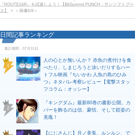
『ROUTE16R』を試遊しよう！【BitSummit PUNCH：サンソフトブー
ス】
＜画像6/8＞
日間記事ランキング
集計期間：
07月31日
人の心とか無いんか？ 赤魚の煮付けを食
1
べたり、しまじろうと泳いだりするハー
トフル映画『ちいかわ 人魚の島のひみ
つ』ネタバレ考察レビュー【電撃スタッ
フコラム：オッシー】
『キングダム』最新80巻の書影公開。カ
2
バーを飾るのは信、蒙恬、そして鎧姿の
羌瘣！
【にじさんじ】月ノ美兎、ルンルン、で