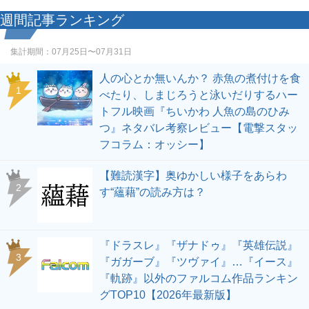
週間記事ランキング
集計期間：
07月25日〜07月31日
人の心とか無いんか？ 赤魚の煮付けを食
1
べたり、しまじろうと泳いだりするハー
トフル映画『ちいかわ 人魚の島のひみ
つ』ネタバレ考察レビュー【電撃スタッ
フコラム：オッシー】
【難読漢字】奥ゆかしい様子をあらわ
2
す“蘊藉”の読み方は？
『ドラスレ』『ザナドゥ』『英雄伝説』
3
『ガガーブ』『ツヴァイ』…『イース』
『軌跡』以外のファルコム作品ランキン
グTOP10【2026年最新版】