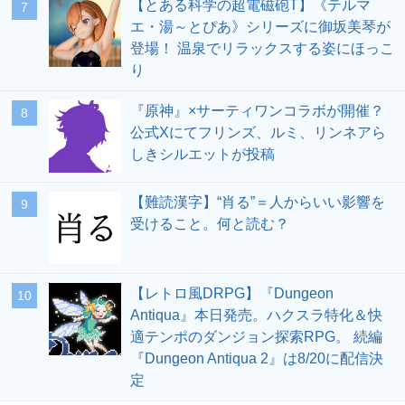
【とある科学の超電磁砲T】《テルマ
7
エ・湯～とぴあ》シリーズに御坂美琴が
登場！ 温泉でリラックスする姿にほっこ
り
『原神』×サーティワンコラボが開催？
8
公式Xにてフリンズ、ルミ、リンネアら
しきシルエットが投稿
【難読漢字】“肖る”＝人からいい影響を
9
受けること。何と読む？
【レトロ風DRPG】『Dungeon
10
Antiqua』本日発売。ハクスラ特化＆快
適テンポのダンジョン探索RPG。 続編
『Dungeon Antiqua 2』は8/20に配信決
定