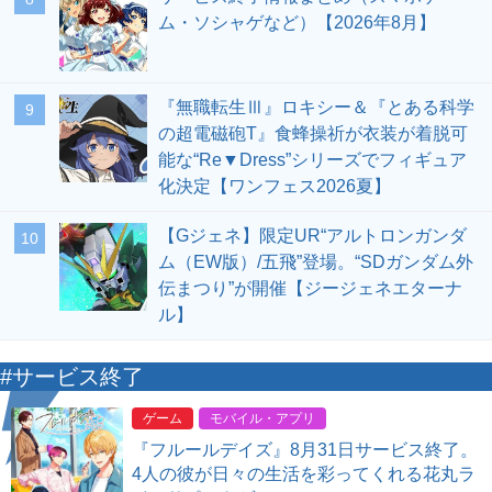
ム・ソシャゲなど）【2026年8月】
『無職転生Ⅲ』ロキシー＆『とある科学
9
の超電磁砲T』食蜂操祈が衣装が着脱可
能な“Re▼Dress”シリーズでフィギュア
化決定【ワンフェス2026夏】
【Gジェネ】限定UR“アルトロンガンダ
10
ム（EW版）/五飛”登場。“SDガンダム外
伝まつり”が開催【ジージェネエターナ
ル】
#サービス終了
ゲーム
モバイル・アプリ
『フルールデイズ』8月31日サービス終了。
4人の彼が日々の生活を彩ってくれる花丸ラ