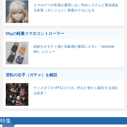
スマホゲーの常識が通用しない辛めシステムと緊張感あ
る奈落（ダンジョン）探索がクセになる
56gの軽量スマホコントローラー
絶妙なオモチャ感と高級感が最高にエモい『abxylute
M4』レビュー
逆転の右手（ガチャ）を解説
ウィズダフネ×FF11コラボ。朽ちた骨から蘇生する演出
は必見！
特集