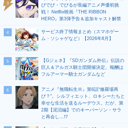
3
びでび・でびるが長編アニメ声優初挑
戦！ Netflix映画『THE RIBBON
HERO』第3弾予告＆追加キャスト解禁
サービス終了情報まとめ（スマホゲー
4
ム・ソシャゲなど）【2026年8月】
【Gジェネ】『SDガンダム外伝』伝説の
5
巨人＆アルガス騎士団開催決定。報酬は
フルアーマー騎士ガンダムなど
アニメ『無職転生Ⅲ』第6話“修羅場再
6
び？”。シルフィエット、ロキシーたちと
幸せな生活を送るルーデウス。だが、第
2期【泥沼編】でのキーパーソン・サラ
と再会し…!?