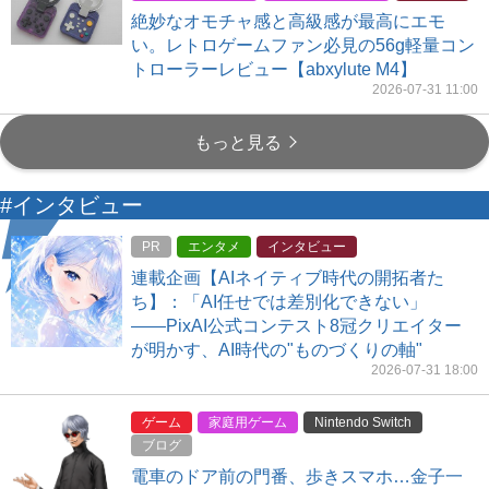
絶妙なオモチャ感と高級感が最高にエモ
い。レトロゲームファン必見の56g軽量コン
トローラーレビュー【abxylute M4】
2026-07-31 11:00
もっと見る
#インタビュー
PR
エンタメ
インタビュー
連載企画【AIネイティブ時代の開拓者た
ち】：「AI任せでは差別化できない」
――PixAI公式コンテスト8冠クリエイター
が明かす、AI時代の"ものづくりの軸"
2026-07-31 18:00
ゲーム
家庭用ゲーム
Nintendo Switch
ブログ
電車のドア前の門番、歩きスマホ…金子一