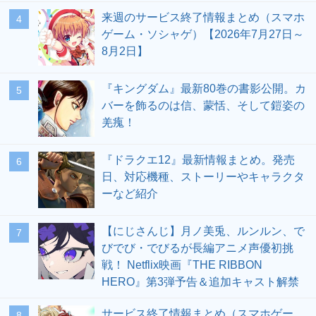
来週のサービス終了情報まとめ（スマホ
4
ゲーム・ソシャゲ）【2026年7月27日～
8月2日】
『キングダム』最新80巻の書影公開。カ
5
バーを飾るのは信、蒙恬、そして鎧姿の
羌瘣！
『ドラクエ12』最新情報まとめ。発売
6
日、対応機種、ストーリーやキャラクタ
ーなど紹介
【にじさんじ】月ノ美兎、ルンルン、で
7
びでび・でびるが長編アニメ声優初挑
戦！ Netflix映画『THE RIBBON
HERO』第3弾予告＆追加キャスト解禁
サービス終了情報まとめ（スマホゲー
8