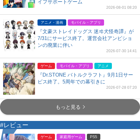
イフサポートゲーム
2026-08-01 08:20
アニメ・漫画
モバイル・アプリ
『文豪ストレイドッグス 迷ヰ犬怪奇譚』が
7/31にサービス終了。運営会社アンビショ
ンの廃業に伴い
2026-07-30 14:41
ゲーム
モバイル・アプリ
アニメ
『Dr.STONE バトルクラフト』9月1日サー
ビス終了。5周年での幕引きに
2026-07-28 07:20
もっと見る
#レビュー
ゲーム
家庭用ゲーム
PS5