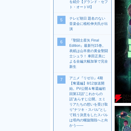
を紹介【グランド・セフ
ト・オートVI】
テレビ朝日 題名のない
5
音楽会に植松伸夫氏が出
演
『聖闘士星矢 Final
6
Edition』最新刊15巻。
表紙は山羊座の黄金聖闘
士シュラ！ 車田正美に
よる全編大幅加筆で完全
新生
アニメ『リゼロ』4期
7
【奪還編】8/12放送開
始。PV公開＆奪還編初
回第12話“これからの
話”あらすじ公開。エミ
リアたちの想いを受け取
り“ナツキ・スバル”とし
て戦う決意をしたスバル
は塔内の螺旋階段へと向
かう――