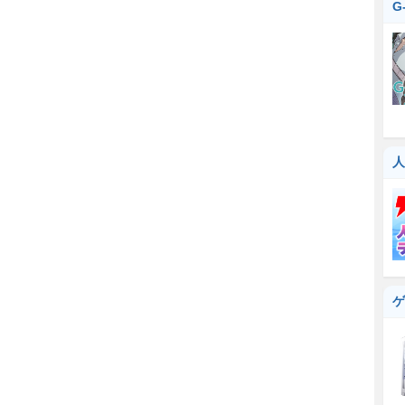
G
人
ゲ