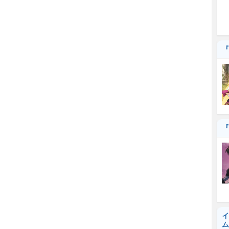
『
『
イ
ム