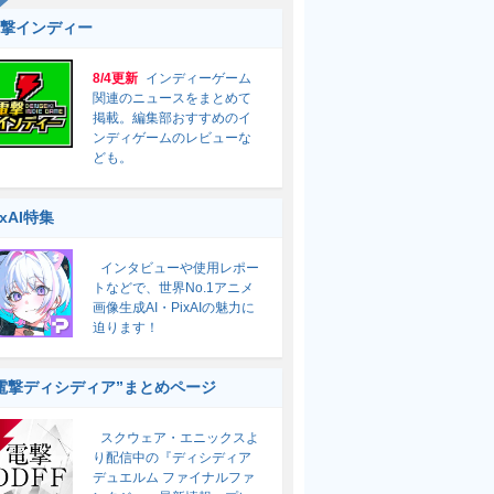
撃インディー
8/4更新
インディーゲーム
関連のニュースをまとめて
掲載。編集部おすすめのイ
ンディゲームのレビューな
ども。
ixAI特集
インタビューや使用レポー
トなどで、世界No.1アニメ
画像生成AI・PixAIの魅力に
迫ります！
電撃ディシディア”まとめページ
スクウェア・エニックスよ
り配信中の『ディシディア
デュエルム ファイナルファ