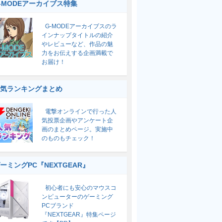
-MODEアーカイブス特集
G-MODEアーカイブスのラ
インナップタイトルの紹介
やレビューなど、作品の魅
力をお伝えする企画満載で
お届け！
気ランキングまとめ
電撃オンラインで行った人
気投票企画やアンケート企
画のまとめページ。実施中
のものもチェック！
ーミングPC『NEXTGEAR』
初心者にも安心のマウスコ
ンピューターのゲーミング
PCブランド
『NEXTGEAR』特集ページ