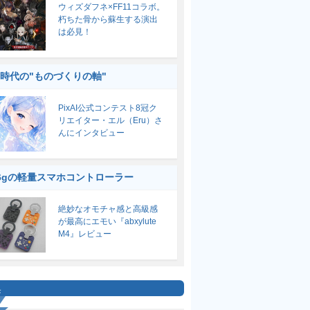
ウィズダフネ×FF11コラボ。
朽ちた骨から蘇生する演出
は必見！
I時代の"ものづくりの軸"
PixAI公式コンテスト8冠ク
リエイター・エル（Eru）さ
んにインタビュー
6gの軽量スマホコントローラー
絶妙なオモチャ感と高級感
が最高にエモい『abxylute
M4』レビュー
集