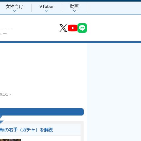
女性向け
VTuber
動画
ュー
像1/1＞
転の右手（ガチャ）を解説