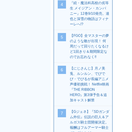
『続・魔法科高校の劣等
4
生 メイジアン・カンパ
ニー』12巻9/10発売。達
也と深雪の物語はフィナ
ーレへ!?
【FGO】全マスターの夢
5
のような敵が出現！ 何
周だって回りたくなるけ
ど1回きり＆期間限定な
のでお忘れなく!!
【にじさんじ】月ノ美
6
兎、ルンルン、でびで
び・でびるが長編アニメ
声優初挑戦！ Netflix映画
『THE RIBBON
HERO』第3弾予告＆追
加キャスト解禁
【Gジェネ】『SDガンダ
7
ム外伝』伝説の巨人＆ア
ルガス騎士団開催決定。
報酬はフルアーマー騎士