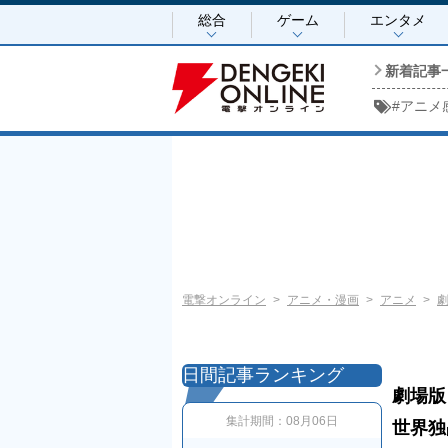
総合
ゲーム
エンタメ
新着記事
#
アニメ
電撃オンライン
アニメ・漫画
アニメ
劇
日間記事ランキング
劇場版
集計期間：
08月06日
世界独