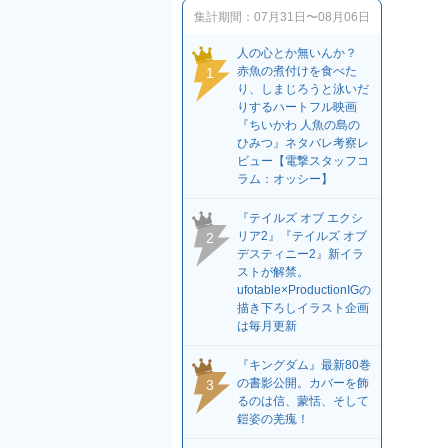
集計期間：
07月31日〜08月06日
人の心とか無いんか？
赤魚の煮付けを食べた
1
り、しまじろうと泳いだ
りするハートフル映画
『ちいかわ 人魚の島の
ひみつ』ネタバレ考察レ
ビュー【電撃スタッフコ
ラム：オッシー】
『テイルズ オブ エクシ
リア2』『テイルズ オブ
2
デスティニー2』新イラ
ストが解禁。
ufotable×ProductionIGの
描き下ろしイラスト企画
は毎月更新
『キングダム』最新80巻
の書影公開。カバーを飾
3
るのは信、蒙恬、そして
鎧姿の羌瘣！