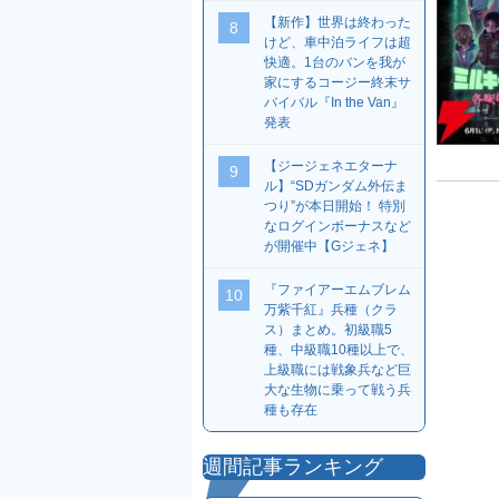
【新作】世界は終わった
8
けど、車中泊ライフは超
快適。1台のバンを我が
家にするコージー終末サ
バイバル『In the Van』
発表
【ジージェネエターナ
9
ル】“SDガンダム外伝ま
つり”が本日開始！ 特別
なログインボーナスなど
が開催中【Gジェネ】
『ファイアーエムブレム
10
万紫千紅』兵種（クラ
ス）まとめ。初級職5
種、中級職10種以上で、
上級職には戦象兵など巨
大な生物に乗って戦う兵
種も存在
週間記事ランキング