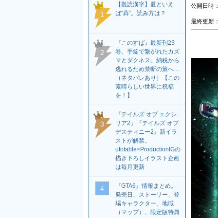
【難読漢字】夏といえ
公開日時：2
ば“蕣”。読み方は？
1
最終更新：2
『このすば』最新刊23
巻。手錠で繋がれたカズ
2
マとダクネス。納税から
逃れるため禁断の策へ…
（ネタバレあり）【この
素晴らしい世界に祝福
を！】
『テイルズ オブ エクシ
リア2』『テイルズ オブ
3
デスティニー2』新イラ
ストが解禁。
ufotable×ProductionIGの
描き下ろしイラスト企画
は毎月更新
『GTA6』情報まとめ。
4
発売日、ストーリー、登
場キャラクター、地域
（マップ）、限定版特典