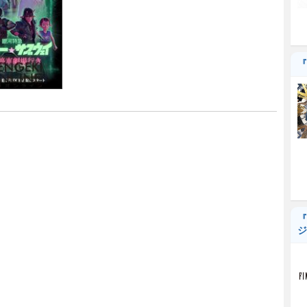
『
『
ジ