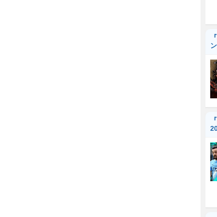
『
ン
『
2