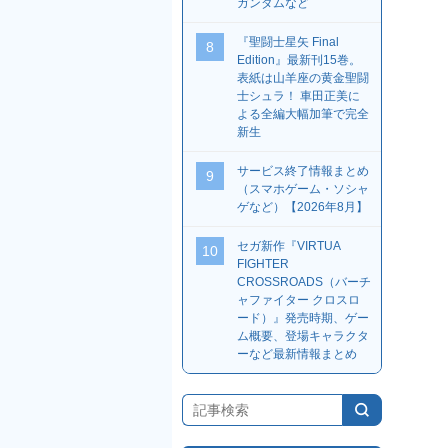
ガンダムなど
『聖闘士星矢 Final
8
Edition』最新刊15巻。
表紙は山羊座の黄金聖闘
士シュラ！ 車田正美に
よる全編大幅加筆で完全
新生
サービス終了情報まとめ
9
（スマホゲーム・ソシャ
ゲなど）【2026年8月】
セガ新作『VIRTUA
10
FIGHTER
CROSSROADS（バーチ
ャファイター クロスロ
ード）』発売時期、ゲー
ム概要、登場キャラクタ
ーなど最新情報まとめ