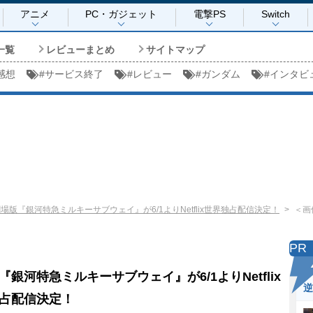
アニメ
PC・ガジェット
電撃PS
Switch
一覧
レビューまとめ
サイトマップ
感想
#
サービス終了
#
レビュー
#
ガンダム
#
インタビ
場版『銀河特急ミルキーサブウェイ』が6/1よりNetflix世界独占配信決定！
＜画
PR
『銀河特急ミルキーサブウェイ』が6/1よりNetflix
逆
占配信決定！