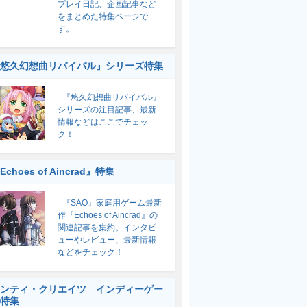
プレイ日記、企画記事など
をまとめた特集ページで
す。
悠久幻想曲リバイバル』シリーズ特集
『悠久幻想曲リバイバル』
シリーズの注目記事、最新
情報などはここでチェッ
ク！
Echoes of Aincrad』特集
『SAO』家庭用ゲーム最新
作『Echoes of Aincrad』の
関連記事を集約。インタビ
ューやレビュー、最新情報
などをチェック！
ンティ・クリエイツ インディーゲー
特集