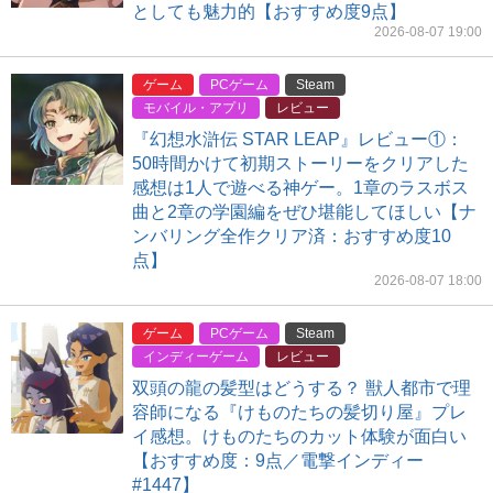
としても魅力的【おすすめ度9点】
2026-08-07 19:00
ゲーム
PCゲーム
Steam
モバイル・アプリ
レビュー
『幻想水滸伝 STAR LEAP』レビュー①：
50時間かけて初期ストーリーをクリアした
感想は1人で遊べる神ゲー。1章のラスボス
曲と2章の学園編をぜひ堪能してほしい【ナ
ンバリング全作クリア済：おすすめ度10
点】
2026-08-07 18:00
ゲーム
PCゲーム
Steam
インディーゲーム
レビュー
双頭の龍の髪型はどうする？ 獣人都市で理
容師になる『けものたちの髪切り屋』プレ
イ感想。けものたちのカット体験が面白い
【おすすめ度：9点／電撃インディー
#1447】