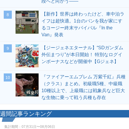
段へと向かう――
【新作】世界は終わったけど、車中泊ラ
8
イフは超快適。1台のバンを我が家にす
るコージー終末サバイバル『In the
Van』発表
【ジージェネエターナル】“SDガンダム
9
外伝まつり”が本日開始！ 特別なログイ
ンボーナスなどが開催中【Gジェネ】
『ファイアーエムブレム 万紫千紅』兵種
10
（クラス）まとめ。初級職5種、中級職
10種以上で、上級職には戦象兵など巨大
な生物に乗って戦う兵種も存在
週間記事ランキング
集計期間：
07月31日〜08月06日