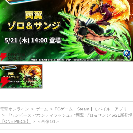
電撃オンライン
ゲーム
PCゲーム
Steam
モバイル・アプリ
『ワンピース バウンティラッシュ』“両翼 ゾロ＆サンジ”5/21新登場
【ONE PIECE】
＜画像1/1＞