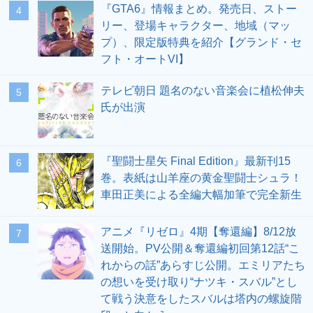
『GTA6』情報まとめ。発売日、ストー
4
リー、登場キャラクター、地域（マッ
プ）、限定版特典を紹介【グランド・セ
フト・オートVI】
テレビ朝日 題名のない音楽会に植松伸夫
5
氏が出演
『聖闘士星矢 Final Edition』最新刊15
6
巻。表紙は山羊座の黄金聖闘士シュラ！
車田正美による全編大幅加筆で完全新生
アニメ『リゼロ』4期【奪還編】8/12放
7
送開始。PV公開＆奪還編初回第12話“こ
れからの話”あらすじ公開。エミリアたち
の想いを受け取り“ナツキ・スバル”とし
て戦う決意をしたスバルは塔内の螺旋階