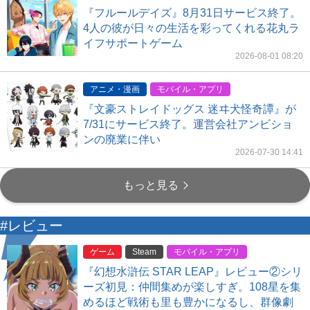
『フルールデイズ』8月31日サービス終了。
4人の彼が日々の生活を彩ってくれる花丸ラ
イフサポートゲーム
2026-08-01 08:20
アニメ・漫画
モバイル・アプリ
『文豪ストレイドッグス 迷ヰ犬怪奇譚』が
7/31にサービス終了。運営会社アンビショ
ンの廃業に伴い
2026-07-30 14:41
もっと見る
#レビュー
ゲーム
Steam
モバイル・アプリ
『幻想水滸伝 STAR LEAP』レビュー②シリ
ーズ初見：仲間集めが楽しすぎ。108星を集
めるほど戦術も里も豊かになるし、群像劇