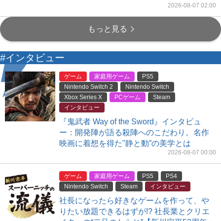
2026-08-07 02:00
もっと見る
#インタビュー
ゲーム
家庭用ゲーム
PS5
Nintendo Switch 2
Nintendo Switch
Xbox Series X
PCゲーム
Steam
インタビュー
『鬼武者 Way of the Sword』インタビュ
ー：開発陣が語る殺陣へのこだわり。名作
映画に着想を得た"静と動”の美学とは
2026-08-07 00:00
ゲーム
家庭用ゲーム
PS5
PS4
Nintendo Switch
Steam
インタビュー
社長になったら好きなゲームを作って、や
りたい放題できるはずが!? 社長業とクリエ