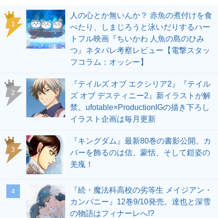
人の心とか無いんか？ 赤魚の煮付けを食
1
べたり、しまじろうと泳いだりするハー
トフル映画『ちいかわ 人魚の島のひみ
つ』ネタバレ考察レビュー【電撃スタッ
フコラム：オッシー】
『テイルズ オブ エクシリア2』『テイル
2
ズ オブ デスティニー2』新イラストが解
禁。ufotable×ProductionIGの描き下ろし
イラスト企画は毎月更新
『キングダム』最新80巻の書影公開。カ
3
バーを飾るのは信、蒙恬、そして鎧姿の
羌瘣！
『続・魔法科高校の劣等生 メイジアン・
4
カンパニー』12巻9/10発売。達也と深雪
の物語はフィナーレへ!?