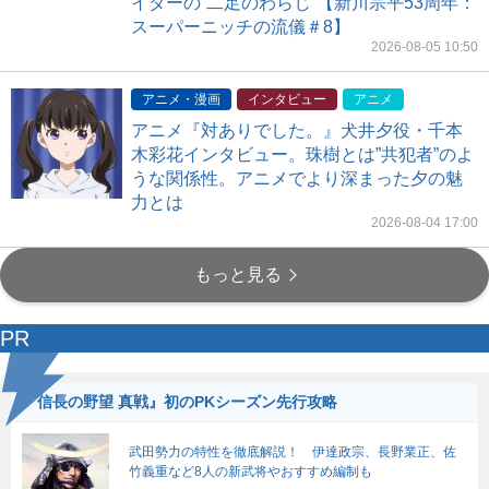
イターの“二足のわらじ”【新川宗平53周年：
スーパーニッチの流儀＃8】
2026-08-05 10:50
アニメ・漫画
インタビュー
アニメ
アニメ『対ありでした。』犬井夕役・千本
木彩花インタビュー。珠樹とは”共犯者”のよ
うな関係性。アニメでより深まった夕の魅
力とは
2026-08-04 17:00
もっと見る
PR
『信長の野望 真戦』初のPKシーズン先行攻略
武田勢力の特性を徹底解説！ 伊達政宗、長野業正、佐
竹義重など8人の新武将やおすすめ編制も