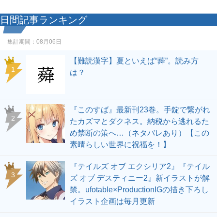
日間記事ランキング
集計期間：
08月06日
【難読漢字】夏といえば“蕣”。読み方
1
は？
『このすば』最新刊23巻。手錠で繋がれ
2
たカズマとダクネス。納税から逃れるた
め禁断の策へ…（ネタバレあり）【この
素晴らしい世界に祝福を！】
『テイルズ オブ エクシリア2』『テイル
3
ズ オブ デスティニー2』新イラストが解
禁。ufotable×ProductionIGの描き下ろし
イラスト企画は毎月更新