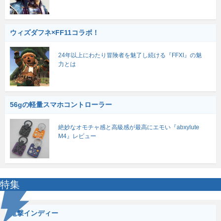
ウィズダフネ×FF11コラボ！
24年以上にわたり冒険者を魅了し続ける『FFXI』の魅
力とは
56gの軽量スマホコントローラー
絶妙なオモチャ感と高級感が最高にエモい『abxylute
M4』レビュー
特集
電撃インディー