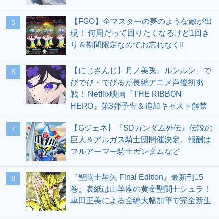
【FGO】全マスターの夢のような敵が出
5
現！ 何周だって回りたくなるけど1回き
り＆期間限定なのでお忘れなく!!
【にじさんじ】月ノ美兎、ルンルン、で
6
びでび・でびるが長編アニメ声優初挑
戦！ Netflix映画『THE RIBBON
HERO』第3弾予告＆追加キャスト解禁
【Gジェネ】『SDガンダム外伝』伝説の
7
巨人＆アルガス騎士団開催決定。報酬は
フルアーマー騎士ガンダムなど
『聖闘士星矢 Final Edition』最新刊15
8
巻。表紙は山羊座の黄金聖闘士シュラ！
車田正美による全編大幅加筆で完全新生