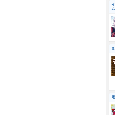
イ
ム
ま
電