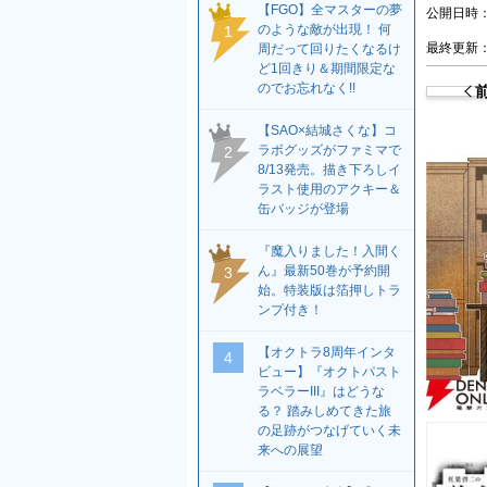
【FGO】全マスターの夢
公開日時：2
のような敵が出現！ 何
1
最終更新：2
周だって回りたくなるけ
ど1回きり＆期間限定な
のでお忘れなく!!
【SAO×結城さくな】コ
ラボグッズがファミマで
2
8/13発売。描き下ろしイ
ラスト使用のアクキー＆
缶バッジが登場
『魔入りました！入間く
ん』最新50巻が予約開
3
始。特装版は箔押しトラ
ンプ付き！
【オクトラ8周年インタ
4
ビュー】『オクトパスト
ラベラーIII』はどうな
る？ 踏みしめてきた旅
の足跡がつなげていく未
来への展望