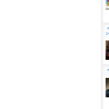
『
ン
『