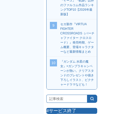
『イース』『軌跡』以外
のファルコム作品ランキ
ングTOP10【2026年最
新版】
セガ新作『VIRTUA
9
FIGHTER
CROSSROADS（バーチ
ャファイター クロスロ
ード）』発売時期、ゲー
ム概要、登場キャラクタ
ーなど最新情報まとめ
『ガンダム 水星の魔
10
女』×ガンプラキャンペ
ーンが熱い。クリアスタ
ンドのプレゼントや描き
下ろしイラスト、ピクチ
ャードラマなども！
#サービス終了