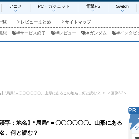
アニメ
PC・ガジェット
電撃PS
Switch
一覧
レビューまとめ
サイトマップ
感想
#
サービス終了
#
レビュー
#
ガンダム
#
インタビ
名】“局局”＝〇〇〇〇〇〇。山形にあるこの地名、何と読む？
＜画像3/3＞
PR
漢字：地名】“局局”＝〇〇〇〇〇〇。山形にある
ウ
名、何と読む？