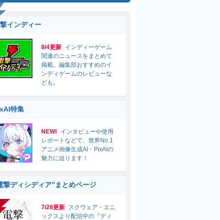
撃インディー
8/4更新
インディーゲーム
関連のニュースをまとめて
掲載。編集部おすすめのイ
ンディゲームのレビューな
ども。
ixAI特集
NEW!
インタビューや使用
レポートなどで、世界No.1
アニメ画像生成AI・PixAIの
魅力に迫ります！
電撃ディシディア”まとめページ
7/28更新
スクウェア・エニ
ックスより配信中の『ディ