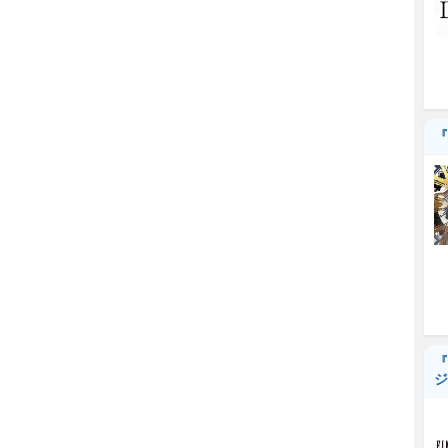
『
『
ジ