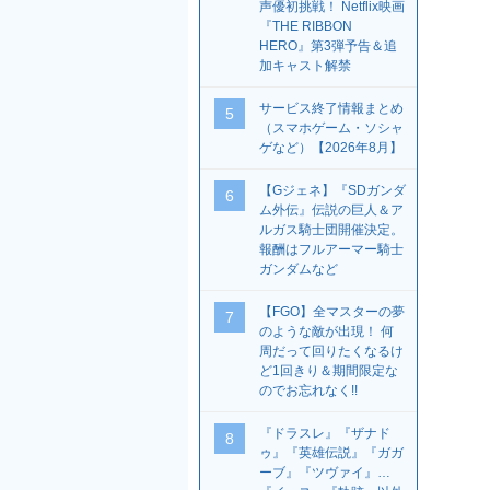
声優初挑戦！ Netflix映画
『THE RIBBON
HERO』第3弾予告＆追
加キャスト解禁
サービス終了情報まとめ
5
（スマホゲーム・ソシャ
ゲなど）【2026年8月】
【Gジェネ】『SDガンダ
6
ム外伝』伝説の巨人＆ア
ルガス騎士団開催決定。
報酬はフルアーマー騎士
ガンダムなど
【FGO】全マスターの夢
7
のような敵が出現！ 何
周だって回りたくなるけ
ど1回きり＆期間限定な
のでお忘れなく!!
『ドラスレ』『ザナド
8
ゥ』『英雄伝説』『ガガ
ーブ』『ツヴァイ』…