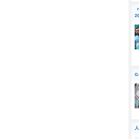
『
2
G
人