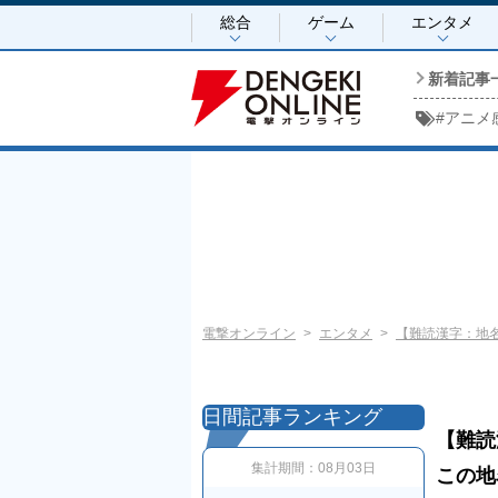
総合
ゲーム
エンタメ
新着記事
#
アニメ
電撃オンライン
エンタメ
【難読漢字：地
日間記事ランキング
【難読
集計期間：
08月03日
この地