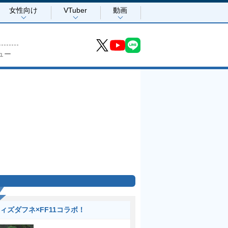
女性向け
VTuber
動画
ュー
ィズダフネ×FF11コラボ！