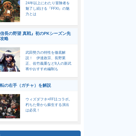
24年以上にわたり冒険者を
魅了し続ける『FFXI』の魅
力とは
信長の野望 真戦』初のPKシーズン先
攻略
武田勢力の特性を徹底解
説！ 伊達政宗、長野業
正、佐竹義重など8人の新武
将やおすすめ編制も
転の右手（ガチャ）を解説
ウィズダフネ×FF11コラボ。
朽ちた骨から蘇生する演出
は必見！
集