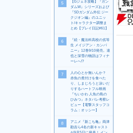
【Gジェネ攻略】『ガン
5
ダムW』シリーズおよび
『SDガンダム外伝 ジー
クジオン編』のユニッ
ト/キャラクター調整ま
とめ【プレイ日記#61】
『続・魔法科高校の劣等
6
生 メイジアン・カンパ
ニー』12巻9/10発売。達
也と深雪の物語はフィナ
ーレへ!?
人の心とか無いんか？
7
赤魚の煮付けを食べた
り、しまじろうと泳いだ
りするハートフル映画
『ちいかわ 人魚の島の
ひみつ』ネタバレ考察レ
ビュー【電撃スタッフコ
ラム：オッシー】
アニメ『新こち亀』両津
8
勘吉ら4名の新キャスト
が9月5日に発表！ イン