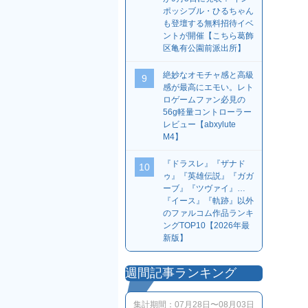
ポッシブル・ひるちゃん
も登壇する無料招待イベ
ントが開催【こちら葛飾
区亀有公園前派出所】
絶妙なオモチャ感と高級
9
感が最高にエモい。レト
ロゲームファン必見の
56g軽量コントローラー
レビュー【abxylute
M4】
『ドラスレ』『ザナド
10
ゥ』『英雄伝説』『ガガ
ーブ』『ツヴァイ』…
『イース』『軌跡』以外
のファルコム作品ランキ
ングTOP10【2026年最
新版】
週間記事ランキング
集計期間：
07月28日〜08月03日