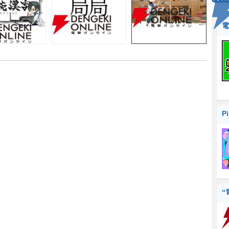
電
P
“