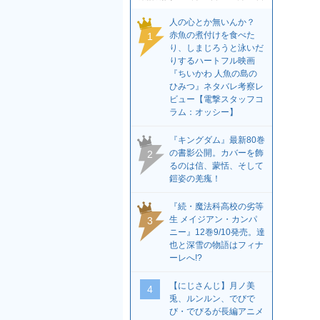
人の心とか無いんか？
赤魚の煮付けを食べた
1
り、しまじろうと泳いだ
りするハートフル映画
『ちいかわ 人魚の島の
ひみつ』ネタバレ考察レ
ビュー【電撃スタッフコ
ラム：オッシー】
『キングダム』最新80巻
の書影公開。カバーを飾
2
るのは信、蒙恬、そして
鎧姿の羌瘣！
『続・魔法科高校の劣等
生 メイジアン・カンパ
3
ニー』12巻9/10発売。達
也と深雪の物語はフィナ
ーレへ!?
【にじさんじ】月ノ美
4
兎、ルンルン、でびで
び・でびるが長編アニメ