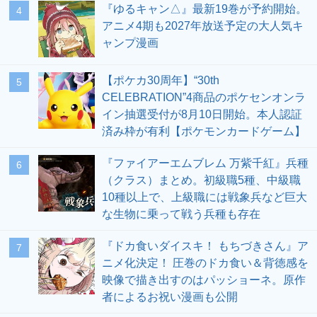
『ゆるキャン△』最新19巻が予約開始。
4
アニメ4期も2027年放送予定の大人気キ
ャンプ漫画
【ポケカ30周年】“30th
5
CELEBRATION”4商品のポケセンオンラ
イン抽選受付が8月10日開始。本人認証
済み枠が有利【ポケモンカードゲーム】
『ファイアーエムブレム 万紫千紅』兵種
6
（クラス）まとめ。初級職5種、中級職
10種以上で、上級職には戦象兵など巨大
な生物に乗って戦う兵種も存在
『ドカ食いダイスキ！ もちづきさん』ア
7
ニメ化決定！ 圧巻のドカ食い＆背徳感を
映像で描き出すのはパッショーネ。原作
者によるお祝い漫画も公開