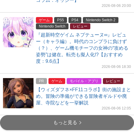
コラム：オッシー】
2026-08-06 20:00
ゲーム
PS5
PS4
Nintendo Switch 2
Nintendo Switch
レビュー
『超新時空ゲイム ネプテューヌ∞』レビュ
ー（キャラ編）。時代のコンプラに負けず
（？）、ゲーム機モチーフの女神の“攻める
姿勢”は健在。転売も擬人化!?【おすすめ
度：9.6点】
2026-08-06 18:30
PR
ゲーム
モバイル・アプリ
レビュー
【ウィズダフネ×FF11コラボ】街の施設まと
め。冒険の準備ができる冒険者ギルドや廃
屋、寺院などを一挙解説
2026-08-06 12:05
もっと見る