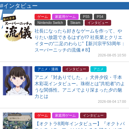
#インタビュー
ゲーム
家庭用ゲーム
PS5
PS4
Nintendo Switch
Steam
インタビュー
社長になったら好きなゲームを作って、や
りたい放題できるはずが!? 社長業とクリエ
イターの“二足のわらじ”【新川宗平53周年：
スーパーニッチの流儀＃8】
2026-08-05 10:50
アニメ・漫画
インタビュー
アニメ
アニメ『対ありでした。』犬井夕役・千本
木彩花インタビュー。珠樹とは”共犯者”のよ
うな関係性。アニメでより深まった夕の魅
力とは
2026-08-04 17:00
ゲーム
家庭用ゲーム
インタビュー
【オクトラ8周年インタビュー】『オクトパ