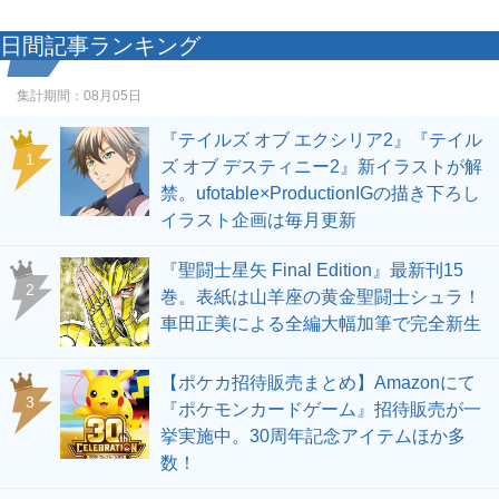
日間記事ランキング
集計期間：
08月05日
『テイルズ オブ エクシリア2』『テイル
1
ズ オブ デスティニー2』新イラストが解
禁。ufotable×ProductionIGの描き下ろし
イラスト企画は毎月更新
『聖闘士星矢 Final Edition』最新刊15
2
巻。表紙は山羊座の黄金聖闘士シュラ！
車田正美による全編大幅加筆で完全新生
【ポケカ招待販売まとめ】Amazonにて
3
『ポケモンカードゲーム』招待販売が一
挙実施中。30周年記念アイテムほか多
数！