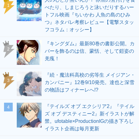
1
べたり、しまじろうと泳いだりするハー
トフル映画『ちいかわ 人魚の島のひみ
つ』ネタバレ考察レビュー【電撃スタッ
フコラム：オッシー】
『キングダム』最新80巻の書影公開。カ
2
バーを飾るのは信、蒙恬、そして鎧姿の
羌瘣！
『続・魔法科高校の劣等生 メイジアン・
3
カンパニー』12巻9/10発売。達也と深雪
の物語はフィナーレへ!?
『テイルズ オブ エクシリア2』『テイル
4
ズ オブ デスティニー2』新イラストが解
禁。ufotable×ProductionIGの描き下ろし
イラスト企画は毎月更新