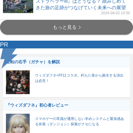
ストラベラーIII』はどうなる？ 踏みしめて
きた旅の足跡がつなげていく未来への展望
2026-08-02 10:50
もっと見る
PR
逆転の右手（ガチャ）を解説
ウィズダフネ×FF11コラボ。朽ちた骨から蘇生する演出
は必見！
『ウィズダフネ』初心者レビュー
スマホゲーの常識が通用しない辛めシステムと緊張感あ
る奈落（ダンジョン）探索がクセになる