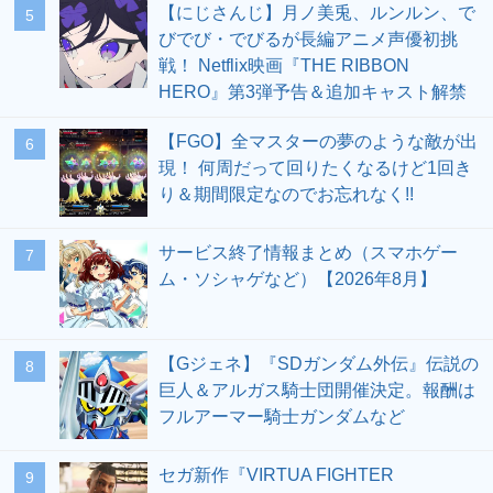
【にじさんじ】月ノ美兎、ルンルン、で
5
びでび・でびるが長編アニメ声優初挑
戦！ Netflix映画『THE RIBBON
HERO』第3弾予告＆追加キャスト解禁
【FGO】全マスターの夢のような敵が出
6
現！ 何周だって回りたくなるけど1回き
り＆期間限定なのでお忘れなく!!
サービス終了情報まとめ（スマホゲー
7
ム・ソシャゲなど）【2026年8月】
【Gジェネ】『SDガンダム外伝』伝説の
8
巨人＆アルガス騎士団開催決定。報酬は
フルアーマー騎士ガンダムなど
セガ新作『VIRTUA FIGHTER
9