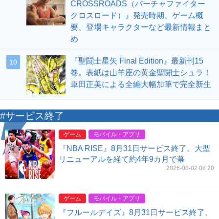
CROSSROADS（バーチャファイター
クロスロード）』発売時期、ゲーム概
要、登場キャラクターなど最新情報まと
め
『聖闘士星矢 Final Edition』最新刊15
10
巻。表紙は山羊座の黄金聖闘士シュラ！
車田正美による全編大幅加筆で完全新生
#サービス終了
ゲーム
モバイル・アプリ
『NBA RISE』8月31日サービス終了。大型
リニューアルを経て約4年9カ月で幕
2026-08-02 08:20
ゲーム
モバイル・アプリ
『フルールデイズ』8月31日サービス終了。