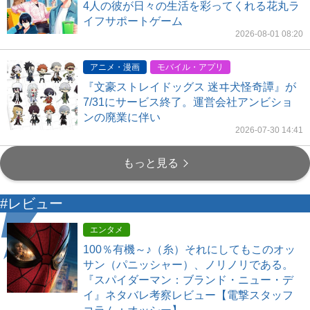
4人の彼が日々の生活を彩ってくれる花丸ラ
イフサポートゲーム
2026-08-01 08:20
アニメ・漫画
モバイル・アプリ
『文豪ストレイドッグス 迷ヰ犬怪奇譚』が
7/31にサービス終了。運営会社アンビショ
ンの廃業に伴い
2026-07-30 14:41
もっと見る
#レビュー
エンタメ
100％有機～♪（糸）それにしてもこのオッ
サン（パニッシャー）、ノリノリである。
『スパイダーマン：ブランド・ニュー・デ
イ』ネタバレ考察レビュー【電撃スタッフ