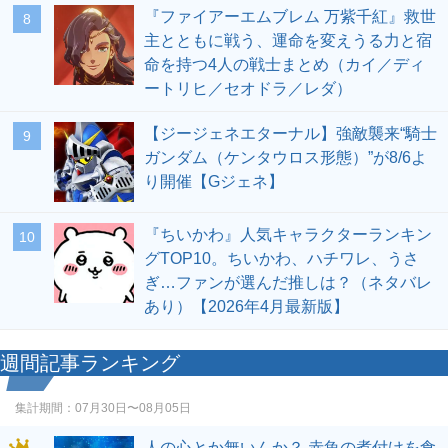
『ファイアーエムブレム 万紫千紅』救世
8
主とともに戦う、運命を変えうる力と宿
命を持つ4人の戦士まとめ（カイ／ディ
ートリヒ／セオドラ／レダ）
【ジージェネエターナル】強敵襲来“騎士
9
ガンダム（ケンタウロス形態）”が8/6よ
り開催【Gジェネ】
『ちいかわ』人気キャラクターランキン
10
グTOP10。ちいかわ、ハチワレ、うさ
ぎ…ファンが選んだ推しは？（ネタバレ
あり）【2026年4月最新版】
週間記事ランキング
集計期間：
07月30日〜08月05日
人の心とか無いんか？ 赤魚の煮付けを食