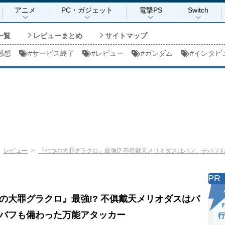
アニメ
PC・ガジェット
電撃PS
Switch
一覧
レビューまとめ
サイトマップ
感想
#
サービス終了
#
レビュー
#
ガンダム
#
インタビ
レビュー
『七つの大罪グラクロ』最強!? 不俱戴天メリオダスはバフ、デバフ
PR
の大罪グラクロ』最強!? 不俱戴天メリオダスはバ
『
バフも備わった万能アタッカー
行