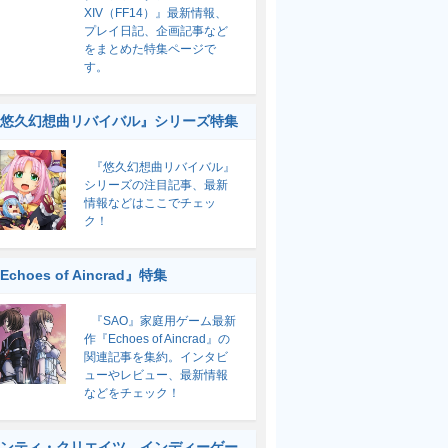
XIV（FF14）』最新情報、
プレイ日記、企画記事など
をまとめた特集ページで
す。
悠久幻想曲リバイバル』シリーズ特集
『悠久幻想曲リバイバル』
シリーズの注目記事、最新
情報などはここでチェッ
ク！
Echoes of Aincrad』特集
『SAO』家庭用ゲーム最新
作『Echoes of Aincrad』の
関連記事を集約。インタビ
ューやレビュー、最新情報
などをチェック！
ンティ・クリエイツ インディーゲー