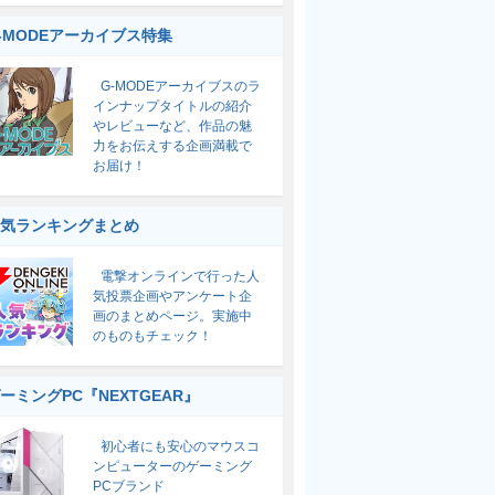
-MODEアーカイブス特集
G-MODEアーカイブスのラ
インナップタイトルの紹介
やレビューなど、作品の魅
力をお伝えする企画満載で
お届け！
気ランキングまとめ
電撃オンラインで行った人
気投票企画やアンケート企
画のまとめページ。実施中
のものもチェック！
ーミングPC『NEXTGEAR』
初心者にも安心のマウスコ
ンピューターのゲーミング
PCブランド