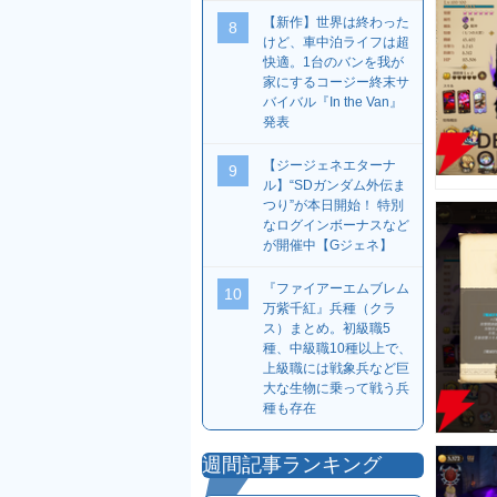
【新作】世界は終わった
8
けど、車中泊ライフは超
快適。1台のバンを我が
家にするコージー終末サ
バイバル『In the Van』
発表
【ジージェネエターナ
9
ル】“SDガンダム外伝ま
つり”が本日開始！ 特別
なログインボーナスなど
が開催中【Gジェネ】
『ファイアーエムブレム
10
万紫千紅』兵種（クラ
ス）まとめ。初級職5
種、中級職10種以上で、
上級職には戦象兵など巨
大な生物に乗って戦う兵
種も存在
週間記事ランキング