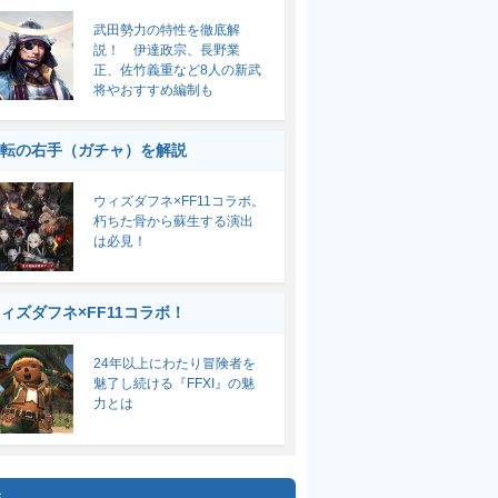
武田勢力の特性を徹底解
説！ 伊達政宗、長野業
正、佐竹義重など8人の新武
将やおすすめ編制も
転の右手（ガチャ）を解説
ウィズダフネ×FF11コラボ。
朽ちた骨から蘇生する演出
は必見！
ィズダフネ×FF11コラボ！
24年以上にわたり冒険者を
魅了し続ける『FFXI』の魅
力とは
集