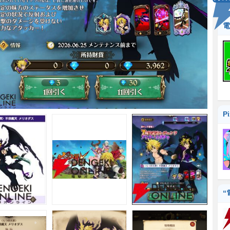
電
P
“