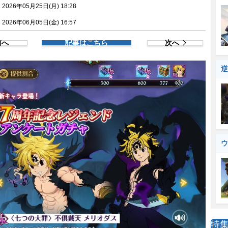
026年05月25日(月) 18:28
026年06月05日(金) 16:57
前へ
記事はこちら
次へ
逆
ウ
特