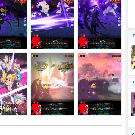
『
『
イ