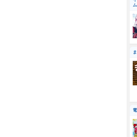
ム
ま
電