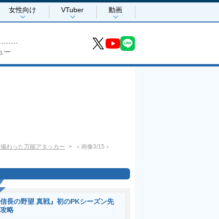
女性向け
VTuber
動画
ュー
も備わった万能アタッカー
＜画像3/15＞
信長の野望 真戦』初のPKシーズン先
攻略