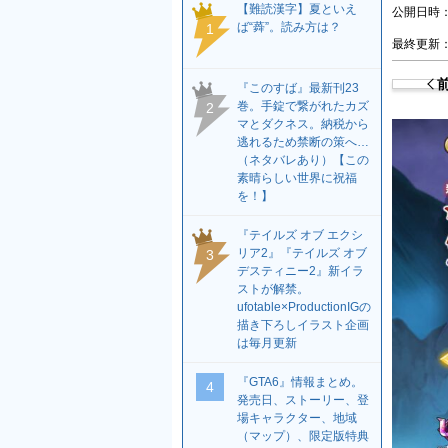
【難読漢字】夏といえ
公開日時：2
ば“蕣”。読み方は？
1
最終更新：2
『このすば』最新刊23
巻。手錠で繋がれたカズ
2
マとダクネス。納税から
逃れるため禁断の策へ…
（ネタバレあり）【この
素晴らしい世界に祝福
を！】
『テイルズ オブ エクシ
リア2』『テイルズ オブ
3
デスティニー2』新イラ
ストが解禁。
ufotable×ProductionIGの
描き下ろしイラスト企画
は毎月更新
『GTA6』情報まとめ。
4
発売日、ストーリー、登
場キャラクター、地域
（マップ）、限定版特典