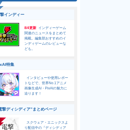
撃インディー
8/4更新
インディーゲーム
関連のニュースをまとめて
掲載。編集部おすすめのイ
ンディゲームのレビューな
ども。
ixAI特集
インタビューや使用レポー
トなどで、世界No.1アニメ
画像生成AI・PixAIの魅力に
迫ります！
電撃ディシディア”まとめページ
スクウェア・エニックスよ
り配信中の『ディシディア