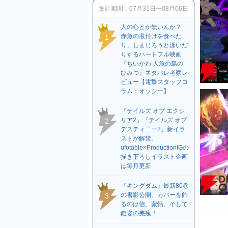
集計期間：
07月31日〜08月06日
人の心とか無いんか？
赤魚の煮付けを食べた
1
り、しまじろうと泳いだ
りするハートフル映画
『ちいかわ 人魚の島の
ひみつ』ネタバレ考察レ
ビュー【電撃スタッフコ
ラム：オッシー】
『テイルズ オブ エクシ
リア2』『テイルズ オブ
2
デスティニー2』新イラ
ストが解禁。
ufotable×ProductionIGの
描き下ろしイラスト企画
は毎月更新
『キングダム』最新80巻
の書影公開。カバーを飾
3
るのは信、蒙恬、そして
鎧姿の羌瘣！