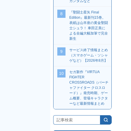
ガンダムなど
『聖闘士星矢 Final
8
Edition』最新刊15巻。
表紙は山羊座の黄金聖闘
士シュラ！ 車田正美に
よる全編大幅加筆で完全
新生
サービス終了情報まとめ
9
（スマホゲーム・ソシャ
ゲなど）【2026年8月】
セガ新作『VIRTUA
10
FIGHTER
CROSSROADS（バーチ
ャファイター クロスロ
ード）』発売時期、ゲー
ム概要、登場キャラクタ
ーなど最新情報まとめ