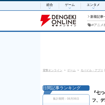
総合
ゲーム
エンタメ
新着記事
#
アニメ
電撃オンライン
ゲーム
モバイル・アプリ
日間記事ランキング
『七つ
集計期間：
08月06日
フ、デ