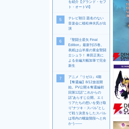
を紹介【グランド・セフ
ト・オートVI】
テレビ朝日 題名のない
5
音楽会に植松伸夫氏が出
演
『聖闘士星矢 Final
6
Edition』最新刊15巻。
表紙は山羊座の黄金聖闘
士シュラ！ 車田正美に
よる全編大幅加筆で完全
新生
アニメ『リゼロ』4期
7
【奪還編】8/12放送開
始。PV公開＆奪還編初
回第12話“これからの
話”あらすじ公開。エミ
リアたちの想いを受け取
り“ナツキ・スバル”とし
て戦う決意をしたスバル
は塔内の螺旋階段へと向
かう――