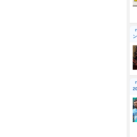
『
ン
『
2