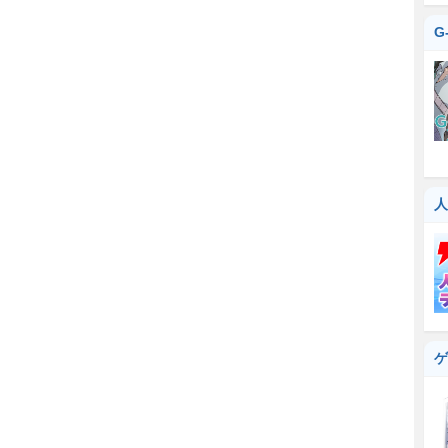
G
人
ゲ