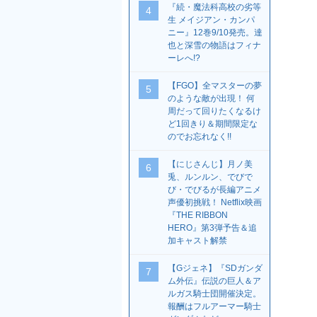
『続・魔法科高校の劣等
4
生 メイジアン・カンパ
ニー』12巻9/10発売。達
也と深雪の物語はフィナ
ーレへ!?
【FGO】全マスターの夢
5
のような敵が出現！ 何
周だって回りたくなるけ
ど1回きり＆期間限定な
のでお忘れなく!!
【にじさんじ】月ノ美
6
兎、ルンルン、でびで
び・でびるが長編アニメ
声優初挑戦！ Netflix映画
『THE RIBBON
HERO』第3弾予告＆追
加キャスト解禁
【Gジェネ】『SDガンダ
7
ム外伝』伝説の巨人＆ア
ルガス騎士団開催決定。
報酬はフルアーマー騎士