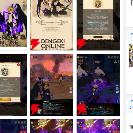
『
『
ジ