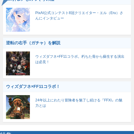
PixAI公式コンテスト8冠クリエイター・エル（Eru）さ
んにインタビュー
逆転の右手（ガチャ）を解説
ウィズダフネ×FF11コラボ。朽ちた骨から蘇生する演出
は必見！
ウィズダフネ×FF11コラボ！
24年以上にわたり冒険者を魅了し続ける『FFXI』の魅
力とは