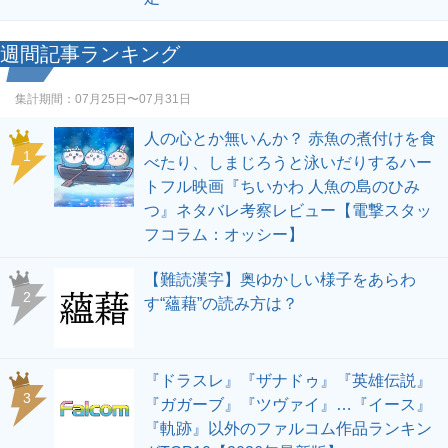
週間記事ランキング
集計期間：
07月25日〜07月31日
人の心とか無いんか？ 赤魚の煮付けを食
1
べたり、しまじろうと泳いだりするハー
トフル映画『ちいかわ 人魚の島のひみ
つ』ネタバレ考察レビュー【電撃スタッ
フコラム：オッシー】
【難読漢字】奥ゆかしい様子をあらわ
2
す“蘊藉”の読み方は？
『ドラスレ』『ザナドゥ』『英雄伝説』
3
『ガガーブ』『ツヴァイ』…『イース』
『軌跡』以外のファルコム作品ランキン