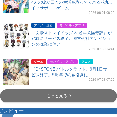
4人の彼が日々の生活を彩ってくれる花丸ラ
イフサポートゲーム
2026-08-01 08:20
アニメ・漫画
モバイル・アプリ
『文豪ストレイドッグス 迷ヰ犬怪奇譚』が
7/31にサービス終了。運営会社アンビショ
ンの廃業に伴い
2026-07-30 14:41
ゲーム
モバイル・アプリ
アニメ
『Dr.STONE バトルクラフト』9月1日サー
ビス終了。5周年での幕引きに
2026-07-28 07:20
もっと見る
#レビュー