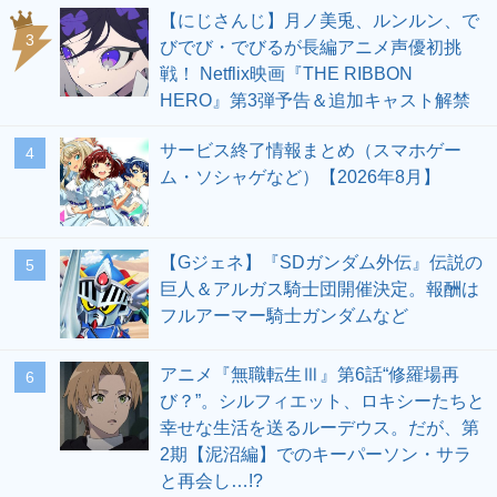
【にじさんじ】月ノ美兎、ルンルン、で
3
びでび・でびるが長編アニメ声優初挑
戦！ Netflix映画『THE RIBBON
HERO』第3弾予告＆追加キャスト解禁
サービス終了情報まとめ（スマホゲー
4
ム・ソシャゲなど）【2026年8月】
【Gジェネ】『SDガンダム外伝』伝説の
5
巨人＆アルガス騎士団開催決定。報酬は
フルアーマー騎士ガンダムなど
アニメ『無職転生Ⅲ』第6話“修羅場再
6
び？”。シルフィエット、ロキシーたちと
幸せな生活を送るルーデウス。だが、第
2期【泥沼編】でのキーパーソン・サラ
と再会し…!?