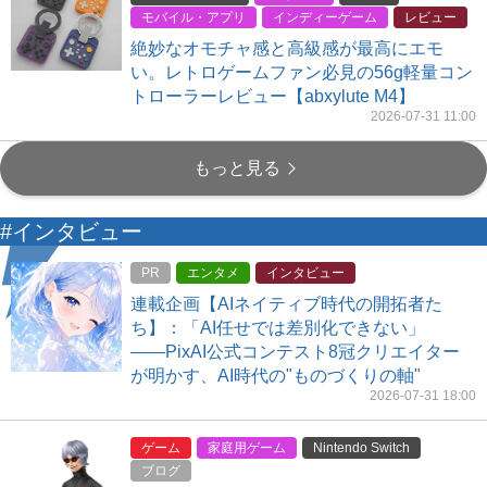
モバイル・アプリ
インディーゲーム
レビュー
絶妙なオモチャ感と高級感が最高にエモ
い。レトロゲームファン必見の56g軽量コン
トローラーレビュー【abxylute M4】
2026-07-31 11:00
もっと見る
#インタビュー
PR
エンタメ
インタビュー
連載企画【AIネイティブ時代の開拓者た
ち】：「AI任せでは差別化できない」
――PixAI公式コンテスト8冠クリエイター
が明かす、AI時代の"ものづくりの軸"
2026-07-31 18:00
ゲーム
家庭用ゲーム
Nintendo Switch
ブログ