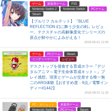
ゲーム
家庭用ゲーム
PS5
Nintendo Switch 2
Nintendo Switch
PCゲーム
Steam
【ブルリフ カルテット】『BLUE
REFLECTION 幻に舞う少女の剣』レビュ
ー。テクスチャの高解像度化でシリーズの
原点が鮮やかによみがえる！
2026-08-01 12:00
ゲーム
PCゲーム
Steam
インディーゲーム
レビュー
デスクトップを侵食する育成ホラー『デジ
タルアニマ～電子生命体育成キット～』プ
レイ感想。現実とゲームが交差する唯一無
二のARG体験【おすすめ度：9点／電撃イン
ディー#1442】
2026-08-01 11:30
PC・ガジェット
家庭用ゲーム
Nintendo Switch
PCゲーム
Steam