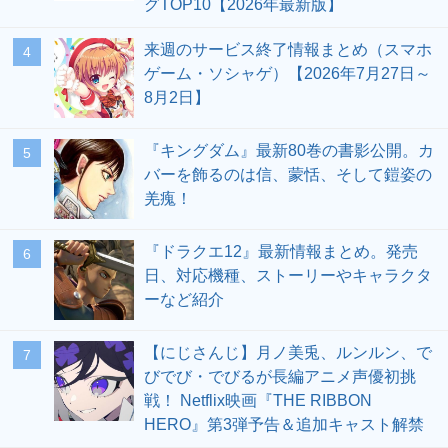
グTOP10【2026年最新版】
来週のサービス終了情報まとめ（スマホ
4
ゲーム・ソシャゲ）【2026年7月27日～
8月2日】
『キングダム』最新80巻の書影公開。カ
5
バーを飾るのは信、蒙恬、そして鎧姿の
羌瘣！
『ドラクエ12』最新情報まとめ。発売
6
日、対応機種、ストーリーやキャラクタ
ーなど紹介
【にじさんじ】月ノ美兎、ルンルン、で
7
びでび・でびるが長編アニメ声優初挑
戦！ Netflix映画『THE RIBBON
HERO』第3弾予告＆追加キャスト解禁