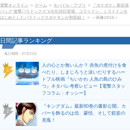
電撃オンライン
ゲーム
モバイル・アプリ
『ポケポケ』新拡張
パック“進撃パラドックス”が5月28日登場。コライドン、ミライドンを
はじめとしたパラドックスポケモンが初収録！
＜画像10/16＞
日間記事ランキング
集計期間：
07月31日
人の心とか無いんか？ 赤魚の煮付けを食
1
べたり、しまじろうと泳いだりするハー
トフル映画『ちいかわ 人魚の島のひみ
つ』ネタバレ考察レビュー【電撃スタッ
フコラム：オッシー】
『キングダム』最新80巻の書影公開。カ
2
バーを飾るのは信、蒙恬、そして鎧姿の
羌瘣！