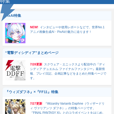
特集
PixAI特集
NEW!
インタビューや使用レポートなどで、世界No.1
アニメ画像生成AI・PixAIの魅力に迫ります！
“電撃ディシディア”まとめページ
7/28更新
スクウェア・エニックスより配信中の『ディ
シディア デュエルム ファイナルファンタジー』最新情
報、プレイ日記、企画記事などをまとめた特集ページで
す。
『ウィズダフネ』×『FF11』特集
7/27更新
『Wizardry Variants Daphne（ウィザードリ
ィ ヴァリアンツ ダフネ）』の特集ページです。
『FINAL FANTASY XI』とのコラボイベントをはじめ、