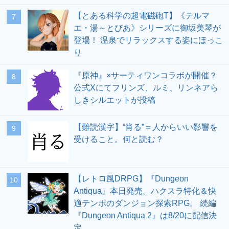
【とある科学の超電磁砲T】《テルマ
7
エ・湯～とぴあ》シリーズに御坂美琴が
登場！ 温泉でリラックスする姿にほっこ
り
『原神』×サーティワンコラボが開催？
8
公式Xにてフリンズ、ルミ、リンネアら
しきシルエットが投稿
【難読漢字】“肖る”＝人からいい影響を
9
受けること。何と読む？
【レトロ風DRPG】『Dungeon
10
Antiqua』本日発売。ハクスラ特化＆快
適テンポのダンジョン探索RPG。 続編
『Dungeon Antiqua 2』は8/20に配信決
定