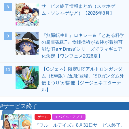
サービス終了情報まとめ（スマホゲー
8
ム・ソシャゲなど）【2026年8月】
『無職転生Ⅲ』ロキシー＆『とある科学
9
の超電磁砲T』食蜂操祈が衣装が着脱可
能な“Re▼Dress”シリーズでフィギュア
化決定【ワンフェス2026夏】
【Gジェネ】限定UR“アルトロンガンダ
10
ム（EW版）/五飛”登場。“SDガンダム外
伝まつり”が開催【ジージェネエターナ
ル】
#サービス終了
ゲーム
モバイル・アプリ
『フルールデイズ』8月31日サービス終了。