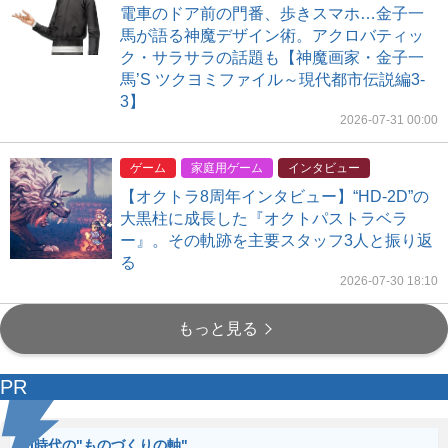
電車のドア前の門番、歩きスマホ…金子一
馬が語る神魔デザイン術。アクロバティッ
ク・サラサラの話題も【神魔画家・金子一
馬’S ツクヨミファイル～現代都市伝説編3-
3】
2026-07-31 00:00
ゲーム
家庭用ゲーム
インタビュー
【オクトラ8周年インタビュー】“HD-2D”の
大黒柱に成長した『オクトパストラベラ
ー』。その軌跡を主要スタッフ3人と振り返
る
2026-07-30 18:10
もっと見る
PR
AI時代の"ものづくりの軸"