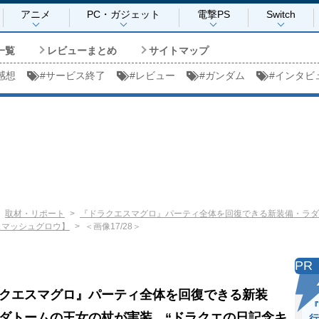
アニメ
PC・ガジェット
電撃PS
Switch
一覧
レビューまとめ
サイトマップ
感想
#
サービス終了
#
レビュー
#
ガンダム
#
インタビ
取材・リポート
『ドラクエスマグロ』パーティ全体を回復できる新装備・ラダ
スマッシュグロウ】
＜画像17/28＞
PR
クエスマグロ』パーティ全体を回復できる新装
『
ダトームの王女の杖が実装。“ドラクエの日記念キ
行