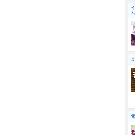
イ
ム
ま
電