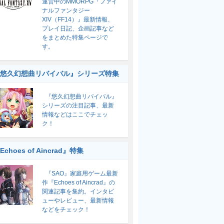
運営中のMMORPG『ファイ
ナルファンタジー
XIV（FF14）』最新情報、
プレイ日記、企画記事など
をまとめた特集ページで
す。
悠久幻想曲リバイバル』シリーズ特集
『悠久幻想曲リバイバル』
シリーズの注目記事、最新
情報などはここでチェッ
ク！
Echoes of Aincrad』特集
『SAO』家庭用ゲーム最新
作『Echoes of Aincrad』の
関連記事を集約。インタビ
ューやレビュー、最新情報
などをチェック！