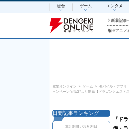
総合
ゲーム
エンタメ
新着記事
#
アニメ
電撃オンライン
ゲーム
モバイル・アプリ
ャンペーン”が5/27より開始【ドラゴンクエスト
日間記事ランキング
『ドラ
集計期間：
08月04日
備・ラ