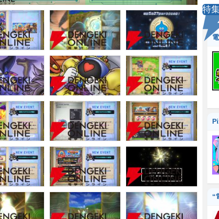
特
電
P
“