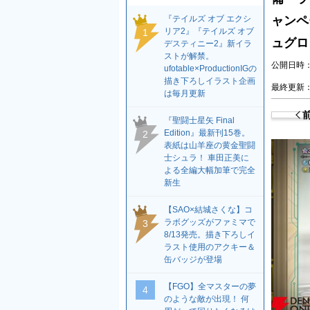
『テイルズ オブ エクシ
ャンペ
リア2』『テイルズ オブ
1
ュグロ
デスティニー2』新イラ
ストが解禁。
公開日時：2
ufotable×ProductionIGの
描き下ろしイラスト企画
最終更新：2
は毎月更新
『聖闘士星矢 Final
Edition』最新刊15巻。
2
表紙は山羊座の黄金聖闘
士シュラ！ 車田正美に
よる全編大幅加筆で完全
新生
【SAO×結城さくな】コ
ラボグッズがファミマで
3
8/13発売。描き下ろしイ
ラスト使用のアクキー＆
缶バッジが登場
【FGO】全マスターの夢
4
のような敵が出現！ 何