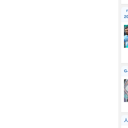
『
2
G
人