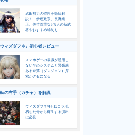
武田勢力の特性を徹底解
説！ 伊達政宗、長野業
正、佐竹義重など8人の新武
将やおすすめ編制も
ウィズダフネ』初心者レビュー
スマホゲーの常識が通用し
ない辛めシステムと緊張感
ある奈落（ダンジョン）探
索がクセになる
転の右手（ガチャ）を解説
ウィズダフネ×FF11コラボ。
朽ちた骨から蘇生する演出
は必見！