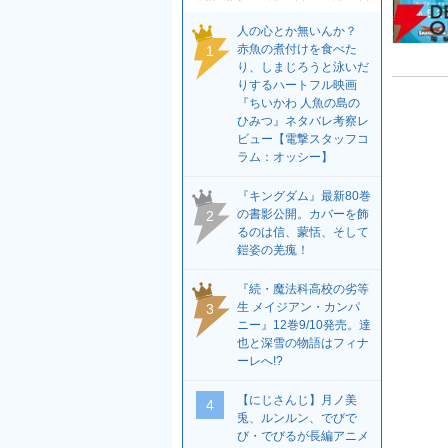
人の心とか無いんか？
赤魚の煮付けを食べた
1
り、しまじろうと泳いだ
りするハートフル映画
『ちいかわ 人魚の島の
ひみつ』ネタバレ考察レ
ビュー【電撃スタッフコ
ラム：オッシー】
『キングダム』最新80巻
の書影公開。カバーを飾
2
るのは信、蒙恬、そして
鎧姿の羌瘣！
『続・魔法科高校の劣等
生 メイジアン・カンパ
3
ニー』12巻9/10発売。達
也と深雪の物語はフィナ
ーレへ!?
【にじさんじ】月ノ美
4
兎、ルンルン、でびで
び・でびるが長編アニメ