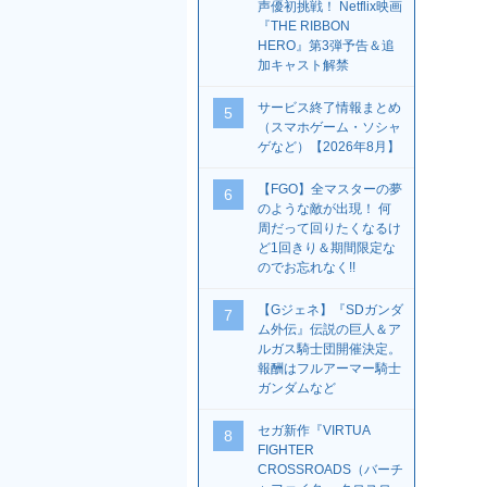
声優初挑戦！ Netflix映画
『THE RIBBON
HERO』第3弾予告＆追
加キャスト解禁
サービス終了情報まとめ
5
（スマホゲーム・ソシャ
ゲなど）【2026年8月】
【FGO】全マスターの夢
6
のような敵が出現！ 何
周だって回りたくなるけ
ど1回きり＆期間限定な
のでお忘れなく!!
【Gジェネ】『SDガンダ
7
ム外伝』伝説の巨人＆ア
ルガス騎士団開催決定。
報酬はフルアーマー騎士
ガンダムなど
セガ新作『VIRTUA
8
FIGHTER
CROSSROADS（バーチ