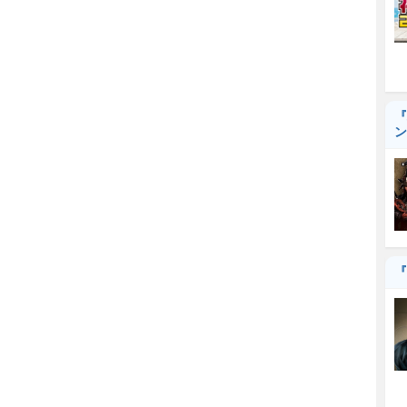
『
ン
『