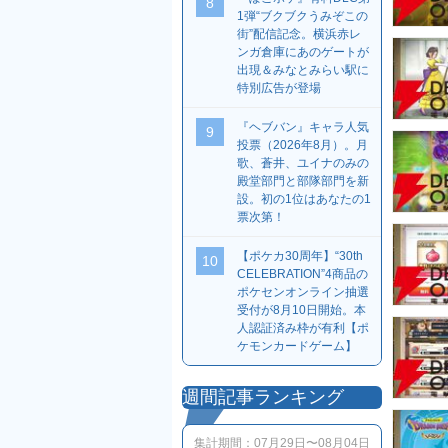
8
1弾“ブクブクうみぞこの
街”配信記念。横浜赤レ
ンガ倉庫にあのゲートが
出現＆みなとみらい駅に
特別広告が登場
『ヘブバン』キャラ人気
9
投票（2026年8月）。月
歌、蒼井、ユイナのみの
殿堂部門と部隊部門を新
設。初の1位はあなたの1
票次第！
【ポケカ30周年】“30th
10
CELEBRATION”4商品の
ポケセンオンライン抽選
受付が8月10日開始。本
人認証済み枠が有利【ポ
ケモンカードゲーム】
週間記事ランキング
集計期間：
07月29日〜08月04日