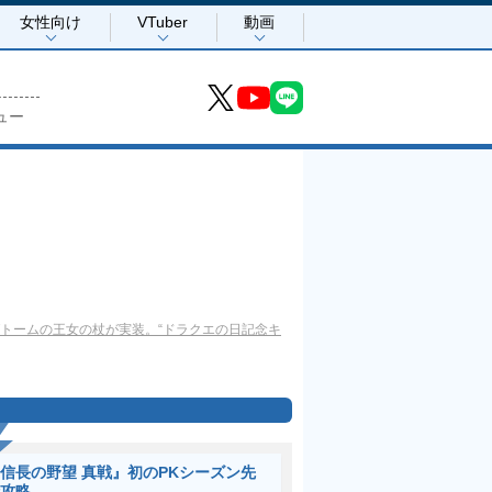
女性向け
VTuber
動画
ュー
トームの王女の杖が実装。“ドラクエの日記念キ
信長の野望 真戦』初のPKシーズン先
攻略