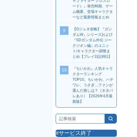
ャファイター クロスロ
ード）』発売時期、ゲー
ム概要、登場キャラクタ
ーなど最新情報まとめ
【Gジェネ攻略】『ガン
9
ダムW』シリーズおよび
『SDガンダム外伝 ジー
クジオン編』のユニッ
ト/キャラクター調整ま
とめ【プレイ日記#61】
『ちいかわ』人気キャラ
10
クターランキング
TOP10。ちいかわ、ハチ
ワレ、うさぎ…ファンが
選んだ推しは？（ネタバ
レあり）【2026年4月最
新版】
#サービス終了