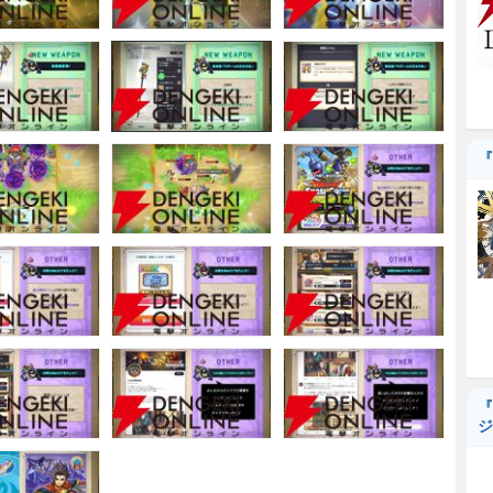
『
『
ジ