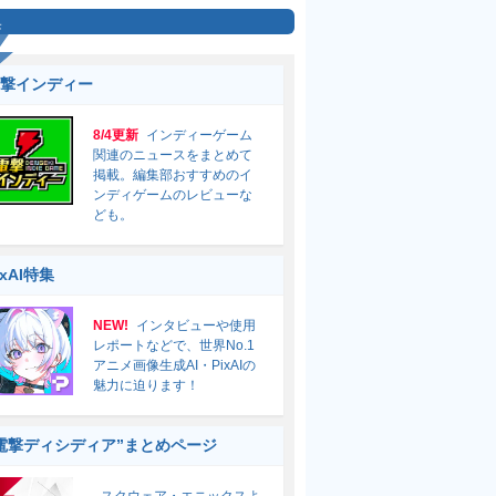
集
撃インディー
8/4更新
インディーゲーム
関連のニュースをまとめて
掲載。編集部おすすめのイ
ンディゲームのレビューな
ども。
ixAI特集
NEW!
インタビューや使用
レポートなどで、世界No.1
アニメ画像生成AI・PixAIの
魅力に迫ります！
電撃ディシディア”まとめページ