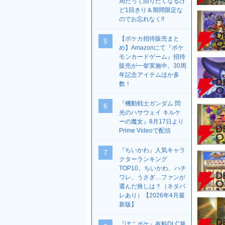
周だって回りたくなるけ
ど1回きり＆期間限定な
のでお忘れなく!!
【ポケカ招待販売まと
5
め】Amazonにて『ポケ
モンカードゲーム』招待
販売が一挙実施中。30周
年記念アイテムほか多
数！
『機動戦士ガンダム 閃
6
光のハサウェイ キルケ
ーの魔女』8月17日より
Prime Videoで配信
『ちいかわ』人気キャラ
7
クターランキング
TOP10。ちいかわ、ハチ
ワレ、うさぎ…ファンが
選んだ推しは？（ネタバ
レあり）【2026年4月最
新版】
『ぽこポケ』有料DLC第