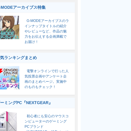
-MODEアーカイブス特集
G-MODEアーカイブスのラ
インナップタイトルの紹介
やレビューなど、作品の魅
力をお伝えする企画満載で
お届け！
気ランキングまとめ
電撃オンラインで行った人
気投票企画やアンケート企
画のまとめページ。実施中
のものもチェック！
ーミングPC『NEXTGEAR』
初心者にも安心のマウスコ
ンピューターのゲーミング
PCブランド