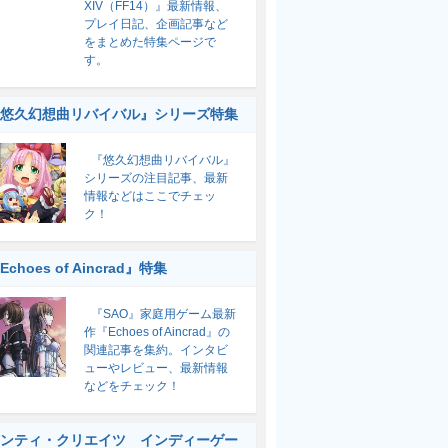
XIV（FF14）』最新情報、
プレイ日記、企画記事など
をまとめた特集ページで
す。
悠久幻想曲リバイバル』シリーズ特集
『悠久幻想曲リバイバル』
シリーズの注目記事、最新
情報などはここでチェッ
ク！
Echoes of Aincrad』特集
『SAO』家庭用ゲーム最新
作『Echoes of Aincrad』の
関連記事を集約。インタビ
ューやレビュー、最新情報
などをチェック！
ンティ・クリエイツ インディーゲー