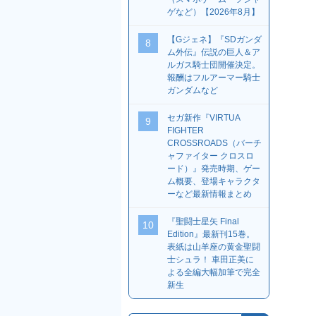
ゲなど）【2026年8月】
【Gジェネ】『SDガンダ
8
ム外伝』伝説の巨人＆ア
ルガス騎士団開催決定。
報酬はフルアーマー騎士
ガンダムなど
セガ新作『VIRTUA
9
FIGHTER
CROSSROADS（バーチ
ャファイター クロスロ
ード）』発売時期、ゲー
ム概要、登場キャラクタ
ーなど最新情報まとめ
『聖闘士星矢 Final
10
Edition』最新刊15巻。
表紙は山羊座の黄金聖闘
士シュラ！ 車田正美に
よる全編大幅加筆で完全
新生