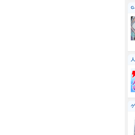
G
人
ゲ