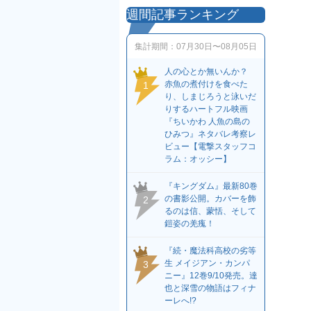
週間記事ランキング
集計期間：
07月30日〜08月05日
人の心とか無いんか？
赤魚の煮付けを食べた
1
り、しまじろうと泳いだ
りするハートフル映画
『ちいかわ 人魚の島の
ひみつ』ネタバレ考察レ
ビュー【電撃スタッフコ
ラム：オッシー】
『キングダム』最新80巻
の書影公開。カバーを飾
2
るのは信、蒙恬、そして
鎧姿の羌瘣！
『続・魔法科高校の劣等
生 メイジアン・カンパ
3
ニー』12巻9/10発売。達
也と深雪の物語はフィナ
ーレへ!?