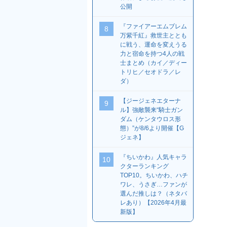
公開
『ファイアーエムブレム
8
万紫千紅』救世主ととも
に戦う、運命を変えうる
力と宿命を持つ4人の戦
士まとめ（カイ／ディー
トリヒ／セオドラ／レ
ダ）
【ジージェネエターナ
9
ル】強敵襲来“騎士ガン
ダム（ケンタウロス形
態）”が8/6より開催【G
ジェネ】
『ちいかわ』人気キャラ
10
クターランキング
TOP10。ちいかわ、ハチ
ワレ、うさぎ…ファンが
選んだ推しは？（ネタバ
レあり）【2026年4月最
新版】