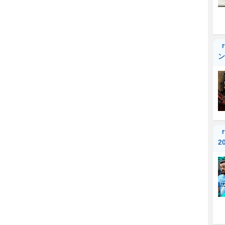
『
ン
『
2