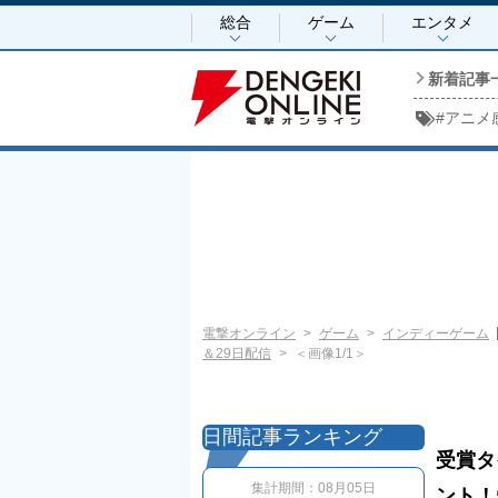
総合
ゲーム
エンタメ
新着記事
#
アニメ
電撃オンライン
ゲーム
インディーゲーム
＆29日配信
＜画像1/1＞
日間記事ランキング
受賞タ
集計期間：
08月05日
ント！