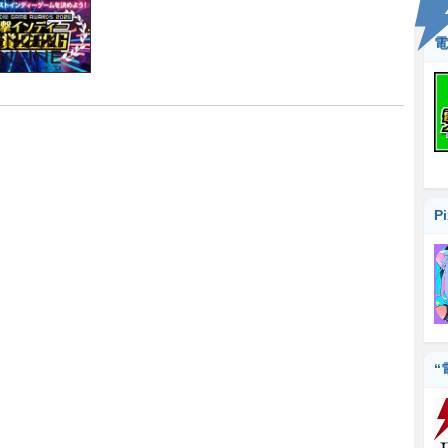
電
P
“