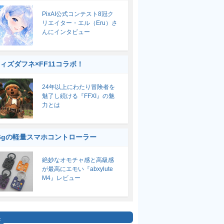
PixAI公式コンテスト8冠ク
リエイター・エル（Eru）さ
んにインタビュー
ィズダフネ×FF11コラボ！
24年以上にわたり冒険者を
魅了し続ける『FFXI』の魅
力とは
6gの軽量スマホコントローラー
絶妙なオモチャ感と高級感
が最高にエモい『abxylute
M4』レビュー
集