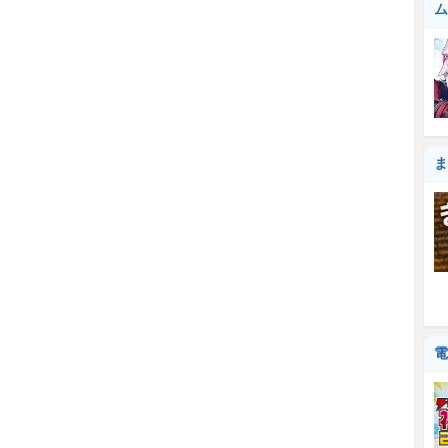
ム
ま
電