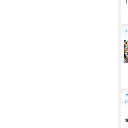
『
『
ジ