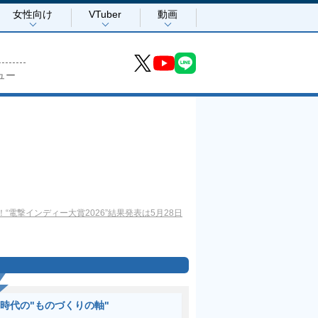
女性向け
VTuber
動画
ュー
“電撃インディー大賞2026”結果発表は5月28日
I時代の"ものづくりの軸"