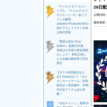
『テイルズ オブ エクシ
29日
リア2』『テイルズ オブ
1
公開日時：2
デスティニー2』新イラ
ストが解禁。
最終更新：2
ufotable×ProductionIGの
描き下ろしイラスト企画
は毎月更新
『聖闘士星矢 Final
Edition』最新刊15巻。
2
表紙は山羊座の黄金聖闘
士シュラ！ 車田正美に
よる全編大幅加筆で完全
新生
【ポケカ招待販売まと
め】Amazonにて『ポケ
3
モンカードゲーム』招待
販売が一挙実施中。30周
年記念アイテムほか多
数！
『ゆるキャン△』最新19
4