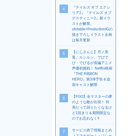
『テイルズ オブ エクシ
4
リア2』『テイルズ オブ
デスティニー2』新イラ
ストが解禁。
ufotable×ProductionIGの
描き下ろしイラスト企画
は毎月更新
【にじさんじ】月ノ美
5
兎、ルンルン、でびで
び・でびるが長編アニメ
声優初挑戦！ Netflix映画
『THE RIBBON
HERO』第3弾予告＆追
加キャスト解禁
【FGO】全マスターの夢
6
のような敵が出現！ 何
周だって回りたくなるけ
ど1回きり＆期間限定な
のでお忘れなく!!
サービス終了情報まとめ
7
（スマホゲーム・ソシャ