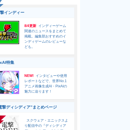
撃インディー
8/4更新
インディーゲーム
関連のニュースをまとめて
掲載。編集部おすすめのイ
ンディゲームのレビューな
ども。
ixAI特集
NEW!
インタビューや使用
レポートなどで、世界No.1
アニメ画像生成AI・PixAIの
魅力に迫ります！
電撃ディシディア”まとめページ
スクウェア・エニックスよ
り配信中の『ディシディア