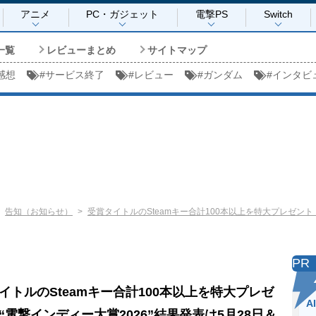
アニメ
PC・ガジェット
電撃PS
Switch
一覧
レビューまとめ
サイトマップ
感想
#
サービス終了
#
レビュー
#
ガンダム
#
インタビ
告知（お知らせ）
受賞タイトルのSteamキー合計100本以上を特大プレゼント！
PR
イトルのSteamキー合計100本以上を特大プレゼ
A
“電撃インディー大賞2026”結果発表は5月28日＆