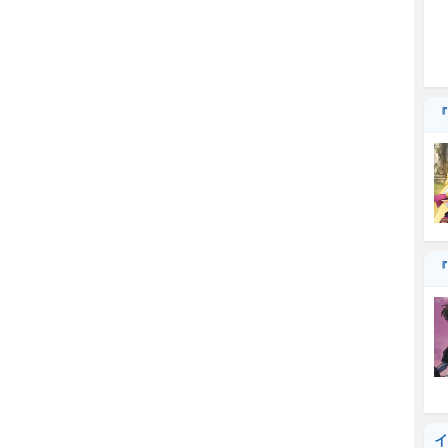
『
『
イ