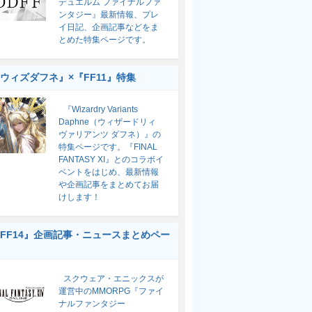
デュエルム ファイナルファ
ンタジー』最新情報、プレ
イ日記、企画記事などをま
とめた特集ページです。
ウィズダフネ』×『FF11』特集
『Wizardry Variants
Daphne（ウィザードリィ
ヴァリアンツ ダフネ）』の
特集ページです。『FINAL
FANTASY XI』とのコラボイ
ベントをはじめ、最新情報
や企画記事をまとめてお届
けします！
FF14』企画記事・ニュースまとめペー
スクウェア・エニックスが
運営中のMMORPG『ファイ
ナルファンタジー