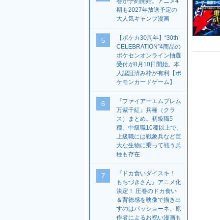
巻が予約開始。アニメ4
期も2027年放送予定の
大人気キャンプ漫画
【ポケカ30周年】“30th
5
CELEBRATION”4商品の
ポケセンオンライン抽選
受付が8月10日開始。本
人認証済み枠が有利【ポ
ケモンカードゲーム】
『ファイアーエムブレム
6
万紫千紅』兵種（クラ
ス）まとめ。初級職5
種、中級職10種以上で、
上級職には戦象兵など巨
大な生物に乗って戦う兵
種も存在
『ドカ食いダイスキ！
7
もちづきさん』アニメ化
決定！ 圧巻のドカ食い
＆背徳感を映像で描き出
すのはパッショーネ。原
作者によるお祝い漫画も