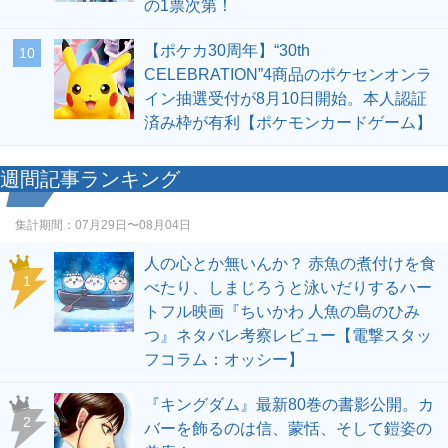
の1票次第！
【ポケカ30周年】“30th
10
CELEBRATION”4商品のポケセンオンラ
イン抽選受付が8月10日開始。本人認証
済み枠が有利【ポケモンカードゲーム】
週間記事ランキング
集計期間：
07月29日〜08月04日
人の心とか無いんか？ 赤魚の煮付けを食
1
べたり、しまじろうと泳いだりするハー
トフル映画『ちいかわ 人魚の島のひみ
つ』ネタバレ考察レビュー【電撃スタッ
フコラム：オッシー】
『キングダム』最新80巻の書影公開。カ
2
バーを飾るのは信、蒙恬、そして鎧姿の