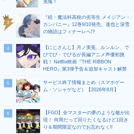
羌瘣！
『続・魔法科高校の劣等生 メイジアン・
3
カンパニー』12巻9/10発売。達也と深雪
の物語はフィナーレへ!?
【にじさんじ】月ノ美兎、ルンルン、で
4
びでび・でびるが長編アニメ声優初挑
戦！ Netflix映画『THE RIBBON
HERO』第3弾予告＆追加キャスト解禁
サービス終了情報まとめ（スマホゲー
5
ム・ソシャゲなど）【2026年8月】
【FGO】全マスターの夢のような敵が出
6
現！ 何周だって回りたくなるけど1回き
り＆期間限定なのでお忘れなく!!