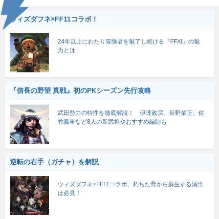
ウィズダフネ×FF11コラボ！
24年以上にわたり冒険者を魅了し続ける『FFXI』の魅
力とは
『信長の野望 真戦』初のPKシーズン先行攻略
武田勢力の特性を徹底解説！ 伊達政宗、長野業正、佐
竹義重など8人の新武将やおすすめ編制も
逆転の右手（ガチャ）を解説
ウィズダフネ×FF11コラボ。朽ちた骨から蘇生する演出
は必見！