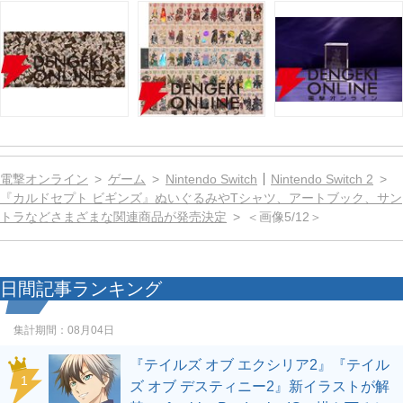
電撃オンライン
ゲーム
Nintendo Switch
Nintendo Switch 2
『カルドセプト ビギンズ』ぬいぐるみやTシャツ、アートブック、サン
トラなどさまざまな関連商品が発売決定
＜画像5/12＞
日間記事ランキング
集計期間：
08月04日
『テイルズ オブ エクシリア2』『テイル
1
ズ オブ デスティニー2』新イラストが解