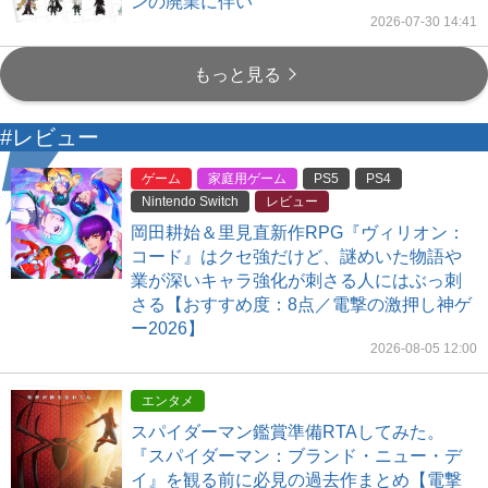
ンの廃業に伴い
2026-07-30 14:41
もっと見る
#レビュー
ゲーム
家庭用ゲーム
PS5
PS4
Nintendo Switch
レビュー
岡田耕始＆里見直新作RPG『ヴィリオン：
コード』はクセ強だけど、謎めいた物語や
業が深いキャラ強化が刺さる人にはぶっ刺
さる【おすすめ度：8点／電撃の激押し神ゲ
ー2026】
2026-08-05 12:00
エンタメ
スパイダーマン鑑賞準備RTAしてみた。
『スパイダーマン：ブランド・ニュー・デ
イ』を観る前に必見の過去作まとめ【電撃