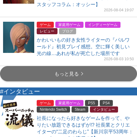
スタッフコラム：オッシー】
2026-08-04 19:07
ゲーム
家庭用ゲーム
インディーゲーム
レビュー
ブログ
かわいいもの好き女性ライターの『パルワ
ールド』初見プレイ感想。空に輝く美しい
光の線…あれが私が死亡した場所です
2026-08-03 10:50
もっと見る
#インタビュー
ゲーム
家庭用ゲーム
PS5
PS4
Nintendo Switch
Steam
インタビュー
社長になったら好きなゲームを作って、や
りたい放題できるはずが!? 社長業とクリエ
イターの“二足のわらじ”【新川宗平53周年：