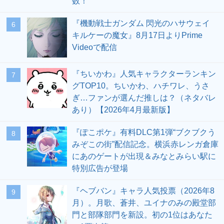
数！
『機動戦士ガンダム 閃光のハサウェイ
6
キルケーの魔女』8月17日よりPrime
Videoで配信
『ちいかわ』人気キャラクターランキン
7
グTOP10。ちいかわ、ハチワレ、うさ
ぎ…ファンが選んだ推しは？（ネタバレ
あり）【2026年4月最新版】
『ぽこポケ』有料DLC第1弾“ブクブクう
8
みぞこの街”配信記念。横浜赤レンガ倉庫
にあのゲートが出現＆みなとみらい駅に
特別広告が登場
『ヘブバン』キャラ人気投票（2026年8
9
月）。月歌、蒼井、ユイナのみの殿堂部
門と部隊部門を新設。初の1位はあなた