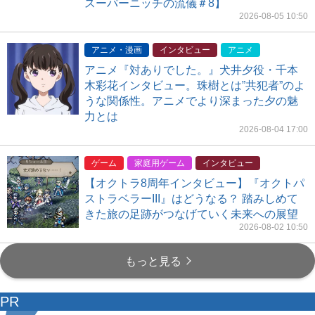
スーパーニッチの流儀＃8】
2026-08-05 10:50
アニメ・漫画
インタビュー
アニメ
アニメ『対ありでした。』犬井夕役・千本
木彩花インタビュー。珠樹とは”共犯者”のよ
うな関係性。アニメでより深まった夕の魅
力とは
2026-08-04 17:00
ゲーム
家庭用ゲーム
インタビュー
【オクトラ8周年インタビュー】『オクトパ
ストラベラーIII』はどうなる？ 踏みしめて
きた旅の足跡がつなげていく未来への展望
2026-08-02 10:50
もっと見る
PR