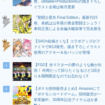
禁。ufotable×ProductionIGの描き下ろし
イラスト企画は毎月更新
『聖闘士星矢 Final Edition』最新刊15
2
巻。表紙は山羊座の黄金聖闘士シュラ！
車田正美による全編大幅加筆で完全新生
【SAO×結城さくな】コラボグッズがフ
3
ァミマで8/13発売。描き下ろしイラスト
使用のアクキー＆缶バッジが登場
【FGO】全マスターの夢のような敵が出
4
現！ 何周だって回りたくなるけど1回き
り＆期間限定なのでお忘れなく!!
【ポケカ招待販売まとめ】Amazonにて
5
『ポケモンカードゲーム』招待販売が一
挙実施中。30周年記念アイテムほか多