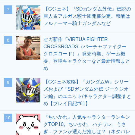
【Gジェネ】『SDガンダム外伝』伝説の
7
巨人＆アルガス騎士団開催決定。報酬は
フルアーマー騎士ガンダムなど
セガ新作『VIRTUA FIGHTER
8
CROSSROADS（バーチャファイター
クロスロード）』発売時期、ゲーム概
要、登場キャラクターなど最新情報まと
め
【Gジェネ攻略】『ガンダムW』シリー
9
ズおよび『SDガンダム外伝 ジークジオ
ン編』のユニット/キャラクター調整まと
め【プレイ日記#61】
『ちいかわ』人気キャラクターランキン
10
グTOP10。ちいかわ、ハチワレ、うさ
ぎ…ファンが選んだ推しは？（ネタバレ