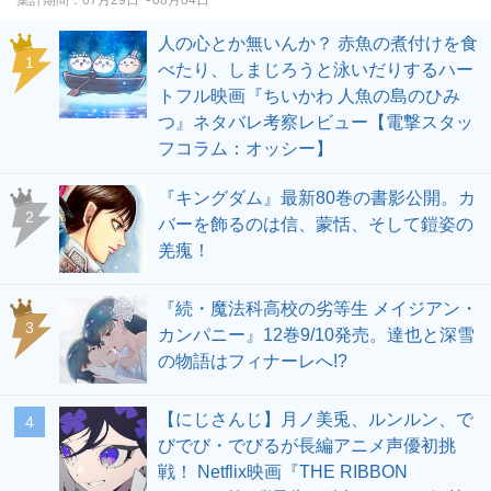
集計期間：
07月29日〜08月04日
人の心とか無いんか？ 赤魚の煮付けを食
1
べたり、しまじろうと泳いだりするハー
トフル映画『ちいかわ 人魚の島のひみ
つ』ネタバレ考察レビュー【電撃スタッ
フコラム：オッシー】
『キングダム』最新80巻の書影公開。カ
2
バーを飾るのは信、蒙恬、そして鎧姿の
羌瘣！
『続・魔法科高校の劣等生 メイジアン・
3
カンパニー』12巻9/10発売。達也と深雪
の物語はフィナーレへ!?
【にじさんじ】月ノ美兎、ルンルン、で
4
びでび・でびるが長編アニメ声優初挑
戦！ Netflix映画『THE RIBBON