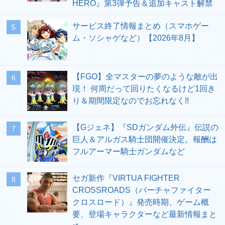
HERO』第3弾予告＆追加キャスト解禁
サービス終了情報まとめ（スマホゲー
5
ム・ソシャゲなど）【2026年8月】
【FGO】全マスターの夢のような敵が出
6
現！ 何周だって回りたくなるけど1回き
り＆期間限定なのでお忘れなく!!
【Gジェネ】『SDガンダム外伝』伝説の
7
巨人＆アルガス騎士団開催決定。報酬は
フルアーマー騎士ガンダムなど
セガ新作『VIRTUA FIGHTER
8
CROSSROADS（バーチャファイター
クロスロード）』発売時期、ゲーム概
要、登場キャラクターなど最新情報まと