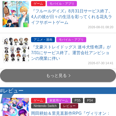
ゲーム
モバイル・アプリ
『フルールデイズ』8月31日サービス終了。
4人の彼が日々の生活を彩ってくれる花丸ラ
イフサポートゲーム
2026-08-01 08:20
アニメ・漫画
モバイル・アプリ
『文豪ストレイドッグス 迷ヰ犬怪奇譚』が
7/31にサービス終了。運営会社アンビショ
ンの廃業に伴い
2026-07-30 14:41
もっと見る
#レビュー
ゲーム
家庭用ゲーム
PS5
PS4
Nintendo Switch
レビュー
岡田耕始＆里見直新作RPG『ヴィリオン：