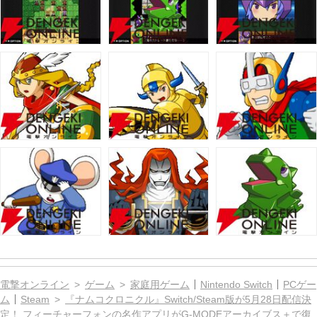
電撃オンライン
ゲーム
家庭用ゲーム
Nintendo Switch
PCゲー
ム
Steam
『ナムコクロニクル』Switch/Steam版が5月28日配信決
定！ フィーチャーフォンの名作アプリがG-MODEアーカイブス＋で復