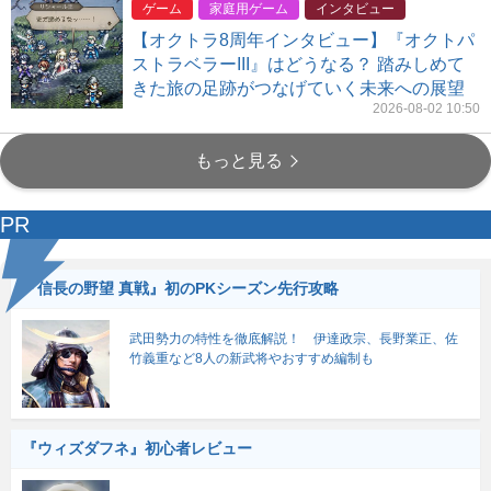
ゲーム
家庭用ゲーム
インタビュー
【オクトラ8周年インタビュー】『オクトパ
ストラベラーIII』はどうなる？ 踏みしめて
きた旅の足跡がつなげていく未来への展望
2026-08-02 10:50
もっと見る
PR
『信長の野望 真戦』初のPKシーズン先行攻略
武田勢力の特性を徹底解説！ 伊達政宗、長野業正、佐
竹義重など8人の新武将やおすすめ編制も
『ウィズダフネ』初心者レビュー