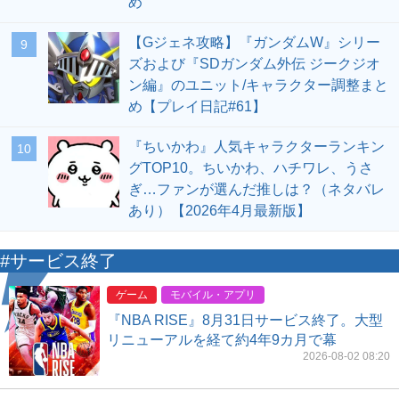
め
【Gジェネ攻略】『ガンダムW』シリー
9
ズおよび『SDガンダム外伝 ジークジオ
ン編』のユニット/キャラクター調整まと
め【プレイ日記#61】
『ちいかわ』人気キャラクターランキン
10
グTOP10。ちいかわ、ハチワレ、うさ
ぎ…ファンが選んだ推しは？（ネタバレ
あり）【2026年4月最新版】
#サービス終了
ゲーム
モバイル・アプリ
『NBA RISE』8月31日サービス終了。大型
リニューアルを経て約4年9カ月で幕
2026-08-02 08:20