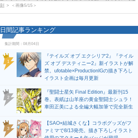
刻
＜画像5/15＞
日間記事ランキング
集計期間：
08月04日
『テイルズ オブ エクシリア2』『テイル
1
ズ オブ デスティニー2』新イラストが解
禁。ufotable×ProductionIGの描き下ろし
イラスト企画は毎月更新
『聖闘士星矢 Final Edition』最新刊15
2
巻。表紙は山羊座の黄金聖闘士シュラ！
車田正美による全編大幅加筆で完全新生
【SAO×結城さくな】コラボグッズがフ
3
ァミマで8/13発売。描き下ろしイラスト
使用のアクキー＆缶バッジが登場