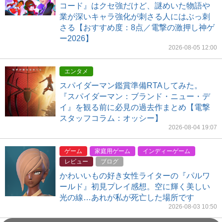
コード』はクセ強だけど、謎めいた物語や
業が深いキャラ強化が刺さる人にはぶっ刺
さる【おすすめ度：8点／電撃の激押し神ゲ
ー2026】
2026-08-05 12:00
エンタメ
スパイダーマン鑑賞準備RTAしてみた。
『スパイダーマン：ブランド・ニュー・デ
イ』を観る前に必見の過去作まとめ【電撃
スタッフコラム：オッシー】
2026-08-04 19:07
ゲーム
家庭用ゲーム
インディーゲーム
レビュー
ブログ
かわいいもの好き女性ライターの『パルワ
ールド』初見プレイ感想。空に輝く美しい
光の線…あれが私が死亡した場所です
2026-08-03 10:50