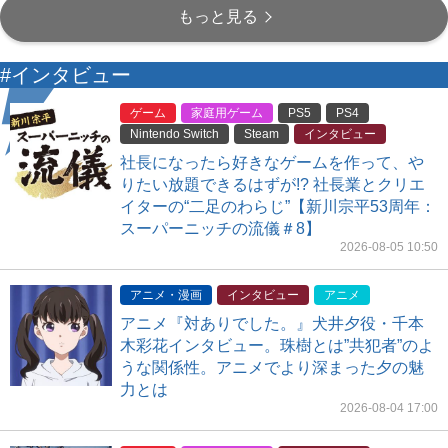
もっと見る
#インタビュー
ゲーム
家庭用ゲーム
PS5
PS4
Nintendo Switch
Steam
インタビュー
社長になったら好きなゲームを作って、や
りたい放題できるはずが!? 社長業とクリエ
イターの“二足のわらじ”【新川宗平53周年：
スーパーニッチの流儀＃8】
2026-08-05 10:50
アニメ・漫画
インタビュー
アニメ
アニメ『対ありでした。』犬井夕役・千本
木彩花インタビュー。珠樹とは”共犯者”のよ
うな関係性。アニメでより深まった夕の魅
力とは
2026-08-04 17:00