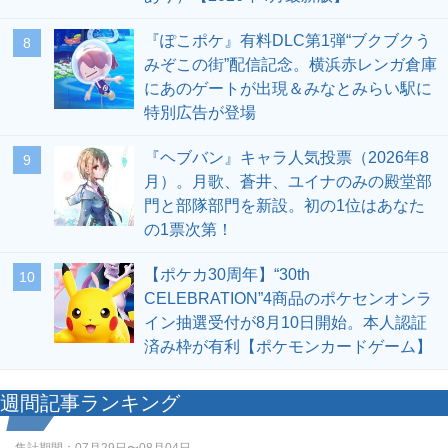
『ぽこポケ』有料DLC第1弾“ブクブクう
8
みぞこの街”配信記念。横浜赤レンガ倉庫
にあのゲートが出現＆みなとみらい駅に
特別広告が登場
『ヘブバン』キャラ人気投票（2026年8
9
月）。月歌、蒼井、ユイナのみの殿堂部
門と部隊部門を新設。初の1位はあなた
の1票次第！
【ポケカ30周年】“30th
10
CELEBRATION”4商品のポケセンオンラ
イン抽選受付が8月10日開始。本人認証
済み枠が有利【ポケモンカードゲーム】
週間記事ランキング