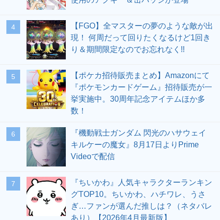
【FGO】全マスターの夢のような敵が出
4
現！ 何周だって回りたくなるけど1回き
り＆期間限定なのでお忘れなく!!
【ポケカ招待販売まとめ】Amazonにて
5
『ポケモンカードゲーム』招待販売が一
挙実施中。30周年記念アイテムほか多
数！
『機動戦士ガンダム 閃光のハサウェイ
6
キルケーの魔女』8月17日よりPrime
Videoで配信
『ちいかわ』人気キャラクターランキン
7
グTOP10。ちいかわ、ハチワレ、うさ
ぎ…ファンが選んだ推しは？（ネタバレ
あり）【2026年4月最新版】