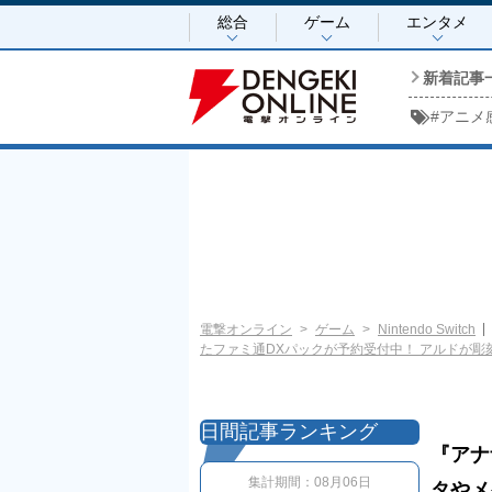
総合
ゲーム
エンタメ
新着記事
#
アニメ
電撃オンライン
ゲーム
Nintendo Switch
たファミ通DXパックが予約受付中！ アルドが彫
日間記事ランキング
『アナ
集計期間：
08月06日
タやメ