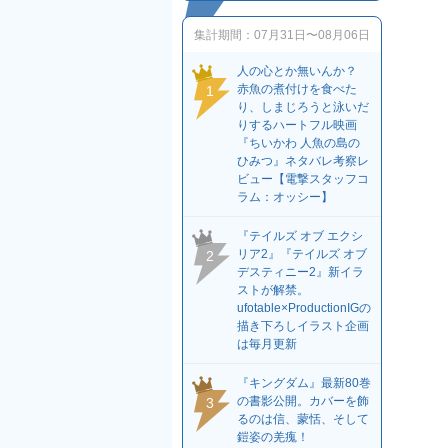
集計期間：
07月31日〜08月06日
人の心とか無いんか？
赤魚の煮付けを食べた
1
り、しまじろうと泳いだ
りするハートフル映画
『ちいかわ 人魚の島の
ひみつ』ネタバレ考察レ
ビュー【電撃スタッフコ
ラム：オッシー】
『テイルズ オブ エクシ
リア2』『テイルズ オブ
2
デスティニー2』新イラ
ストが解禁。
ufotable×ProductionIGの
描き下ろしイラスト企画
は毎月更新
『キングダム』最新80巻
の書影公開。カバーを飾
3
るのは信、蒙恬、そして
鎧姿の羌瘣！