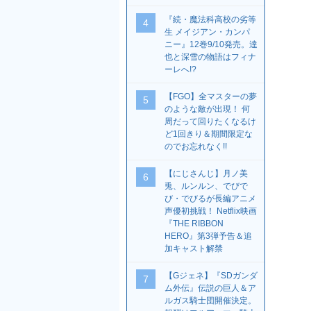
『続・魔法科高校の劣等
4
生 メイジアン・カンパ
ニー』12巻9/10発売。達
也と深雪の物語はフィナ
ーレへ!?
【FGO】全マスターの夢
5
のような敵が出現！ 何
周だって回りたくなるけ
ど1回きり＆期間限定な
のでお忘れなく!!
【にじさんじ】月ノ美
6
兎、ルンルン、でびで
び・でびるが長編アニメ
声優初挑戦！ Netflix映画
『THE RIBBON
HERO』第3弾予告＆追
加キャスト解禁
【Gジェネ】『SDガンダ
7
ム外伝』伝説の巨人＆ア
ルガス騎士団開催決定。