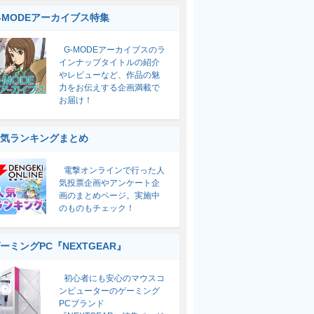
-MODEアーカイブス特集
G-MODEアーカイブスのラ
インナップタイトルの紹介
やレビューなど、作品の魅
力をお伝えする企画満載で
お届け！
気ランキングまとめ
電撃オンラインで行った人
気投票企画やアンケート企
画のまとめページ。実施中
のものもチェック！
ーミングPC『NEXTGEAR』
初心者にも安心のマウスコ
ンピューターのゲーミング
PCブランド