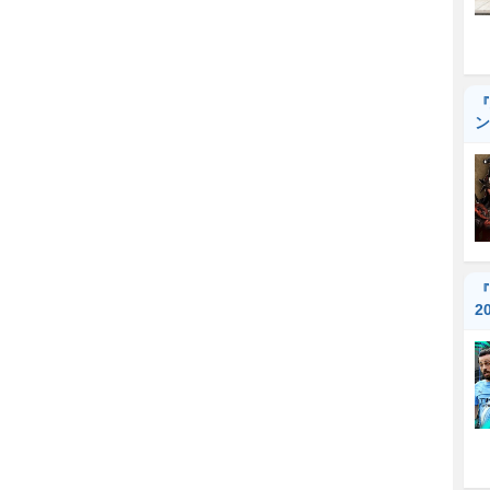
『
ン
『
2