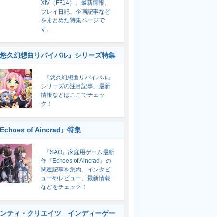
XIV（FF14）』最新情報、
プレイ日記、企画記事など
をまとめた特集ページで
す。
悠久幻想曲リバイバル』シリーズ特集
『悠久幻想曲リバイバル』
シリーズの注目記事、最新
情報などはここでチェッ
ク！
Echoes of Aincrad』特集
『SAO』家庭用ゲーム最新
作『Echoes of Aincrad』の
関連記事を集約。インタビ
ューやレビュー、最新情報
などをチェック！
ンティ・クリエイツ インディーゲー