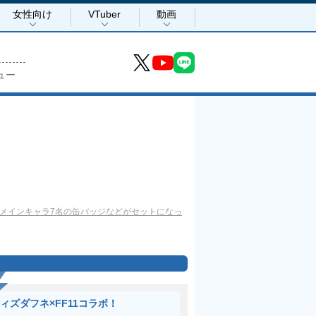
女性向け
VTuber
動画
ュー
やメインキャラ7名の缶バッジなどがセットになっ
ィズダフネ×FF11コラボ！