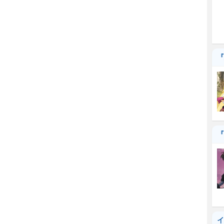
『
『
イ