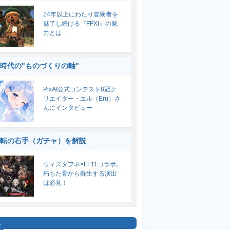
24年以上にわたり冒険者を
魅了し続ける『FFXI』の魅
力とは
I時代の"ものづくりの軸"
PixAI公式コンテスト8冠ク
リエイター・エル（Eru）さ
んにインタビュー
転の右手（ガチャ）を解説
ウィズダフネ×FF11コラボ。
朽ちた骨から蘇生する演出
は必見！
集