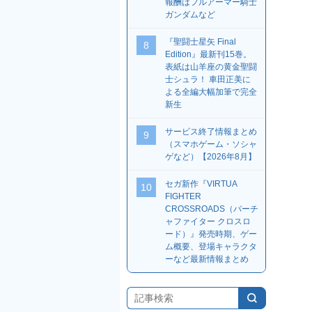
報酬はフルアーマー騎士
ガンダムなど
『聖闘士星矢 Final
8
Edition』最新刊15巻。
表紙は山羊座の黄金聖闘
士シュラ！ 車田正美に
よる全編大幅加筆で完全
新生
サービス終了情報まとめ
9
（スマホゲーム・ソシャ
ゲなど）【2026年8月】
セガ新作『VIRTUA
10
FIGHTER
CROSSROADS（バーチ
ャファイター クロスロ
ード）』発売時期、ゲー
ム概要、登場キャラクタ
ーなど最新情報まとめ