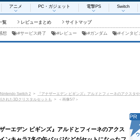
アニメ
PC・ガジェット
電撃PS
Switch
一覧
レビューまとめ
サイトマップ
感想
#
サービス終了
#
レビュー
#
ガンダム
#
インタビ
Nintendo Switch 2
『アナザーエデン ビギンズ』アルドとフィーネのアクスタ
刻された3Dクリスタルセットも
＜画像5/7＞
PR
ザーエデン ビギンズ』アルドとフィーネのアクス
ウ
インキャラ7名の缶バッジなどがセットになったフ