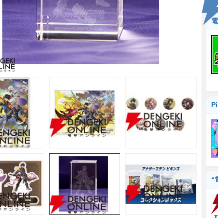
電
P
“