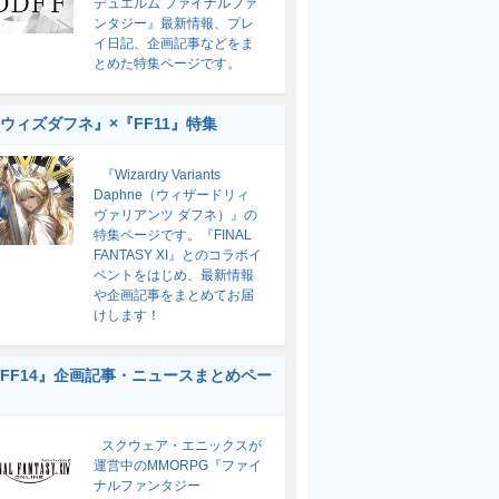
デュエルム ファイナルファ
ンタジー』最新情報、プレ
イ日記、企画記事などをま
とめた特集ページです。
ウィズダフネ』×『FF11』特集
『Wizardry Variants
Daphne（ウィザードリィ
ヴァリアンツ ダフネ）』の
特集ページです。『FINAL
FANTASY XI』とのコラボイ
ベントをはじめ、最新情報
や企画記事をまとめてお届
けします！
FF14』企画記事・ニュースまとめペー
スクウェア・エニックスが
運営中のMMORPG『ファイ
ナルファンタジー