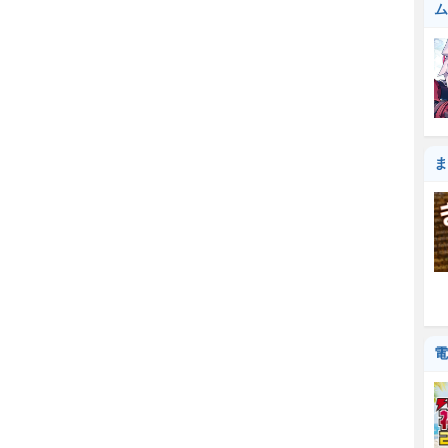
ム
ま
電