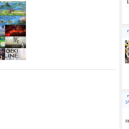
『
『
ジ