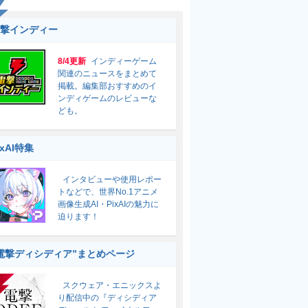
撃インディー
8/4更新
インディーゲーム
関連のニュースをまとめて
掲載。編集部おすすめのイ
ンディゲームのレビューな
ども。
ixAI特集
インタビューや使用レポー
トなどで、世界No.1アニメ
画像生成AI・PixAIの魅力に
迫ります！
電撃ディシディア”まとめページ
スクウェア・エニックスよ
り配信中の『ディシディア