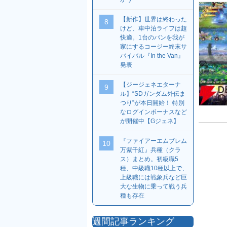
【新作】世界は終わった
8
けど、車中泊ライフは超
快適。1台のバンを我が
家にするコージー終末サ
バイバル『In the Van』
発表
【ジージェネエターナ
9
ル】“SDガンダム外伝ま
つり”が本日開始！ 特別
なログインボーナスなど
が開催中【Gジェネ】
『ファイアーエムブレム
10
万紫千紅』兵種（クラ
ス）まとめ。初級職5
種、中級職10種以上で、
上級職には戦象兵など巨
大な生物に乗って戦う兵
種も存在
週間記事ランキング