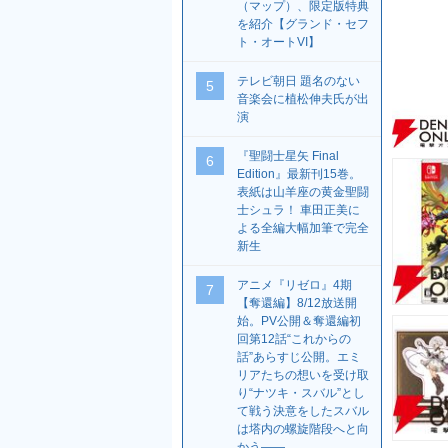
（マップ）、限定版特典
を紹介【グランド・セフ
ト・オートVI】
テレビ朝日 題名のない
5
音楽会に植松伸夫氏が出
演
『聖闘士星矢 Final
6
Edition』最新刊15巻。
表紙は山羊座の黄金聖闘
士シュラ！ 車田正美に
よる全編大幅加筆で完全
新生
アニメ『リゼロ』4期
7
【奪還編】8/12放送開
始。PV公開＆奪還編初
回第12話“これからの
話”あらすじ公開。エミ
リアたちの想いを受け取
り“ナツキ・スバル”とし
て戦う決意をしたスバル
は塔内の螺旋階段へと向
かう――