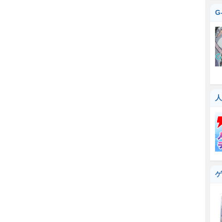
G
人
ゲ