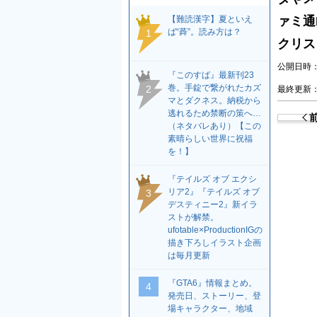
【難読漢字】夏といえ
ァミ通
ば“蕣”。読み方は？
1
クリス
公開日時：2
『このすば』最新刊23
巻。手錠で繋がれたカズ
2
最終更新：2
マとダクネス。納税から
逃れるため禁断の策へ…
（ネタバレあり）【この
素晴らしい世界に祝福
を！】
『テイルズ オブ エクシ
リア2』『テイルズ オブ
3
デスティニー2』新イラ
ストが解禁。
ufotable×ProductionIGの
描き下ろしイラスト企画
は毎月更新
『GTA6』情報まとめ。
4
発売日、ストーリー、登
場キャラクター、地域