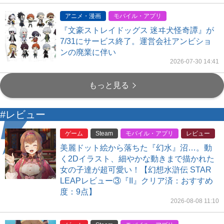
アニメ・漫画
モバイル・アプリ
『文豪ストレイドッグス 迷ヰ犬怪奇譚』が
7/31にサービス終了。運営会社アンビショ
ンの廃業に伴い
2026-07-30 14:41
もっと見る
#レビュー
ゲーム
Steam
モバイル・アプリ
レビュー
美麗ドット絵から落ちた『幻水』沼…。動
く2Dイラスト、細やかな動きまで描かれた
女の子達が超可愛い！【幻想水滸伝 STAR
LEAPレビュー③『II』クリア済：おすすめ
度：9点】
2026-08-08 11:10