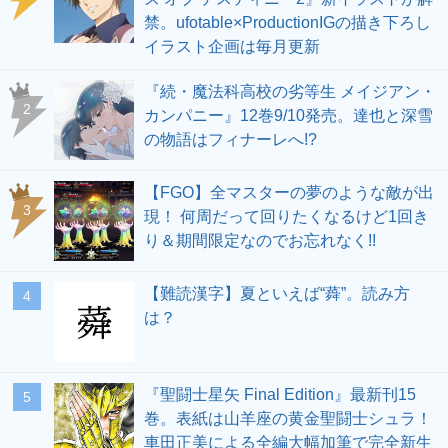
禁。ufotable×ProductionIGの描き下ろし
イラスト企画は毎月更新
『続・魔法科高校の劣等生 メイジアン・
2
カンパニー』12巻9/10発売。達也と深雪
の物語はフィナーレへ!?
【FGO】全マスターの夢のような敵が出
3
現！ 何周だって回りたくなるけど1回き
り＆期間限定なのでお忘れなく!!
【難読漢字】夏といえば“蕣”。読み方
4
は？
『聖闘士星矢 Final Edition』最新刊15
5
巻。表紙は山羊座の黄金聖闘士シュラ！
車田正美による全編大幅加筆で完全新生