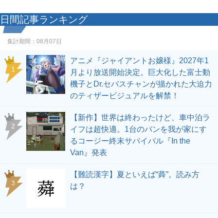
日間記事ランキング
集計期間：
08月07日
アニメ『ジャイアントお嬢様』2027年1
1
月より放送開始決定。巨大化した富士動
機子とDr.セバスチャンが描かれた大迫力
のティザービジュアルを解禁！
【新作】世界は終わったけど、車中泊ラ
2
イフは超快適。1台のバンを我が家にす
るコージー終末サバイバル『In the
Van』発表
【難読漢字】夏といえば“蕣”。読み方
3
は？