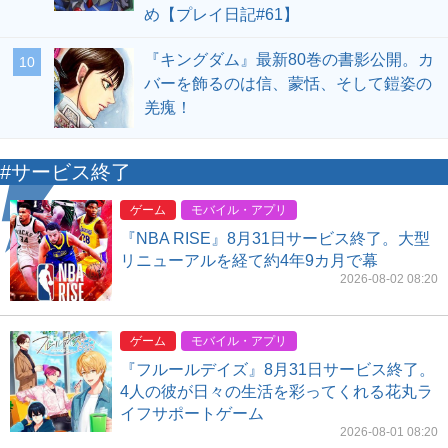
め【プレイ日記#61】
『キングダム』最新80巻の書影公開。カ
10
バーを飾るのは信、蒙恬、そして鎧姿の
羌瘣！
#サービス終了
ゲーム
モバイル・アプリ
『NBA RISE』8月31日サービス終了。大型
リニューアルを経て約4年9カ月で幕
2026-08-02 08:20
ゲーム
モバイル・アプリ
『フルールデイズ』8月31日サービス終了。
4人の彼が日々の生活を彩ってくれる花丸ラ
イフサポートゲーム
2026-08-01 08:20