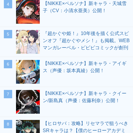
【NIKKE×ペルソナ】新キャラ・天城雪
4
子（CV：小清水亜美）公開！
『超かぐや姫！』10年後を描く公式スピ
5
ンオフ『超かぐやメシ！』も掲載。WEB
マンガレーベル・ビビビコミックが創刊
【NIKKE×ペルソナ】新キャラ・アイギ
6
ス（声優：坂本真綾）公開！
【NIKKE×ペルソナ】新キャラ・クイー
7
ン/新島真（声優：佐藤利奈）公開！
【ヒロサバ：攻略】リセマラで狙うべき
8
SRキャラは？【僕のヒーローアカデミ