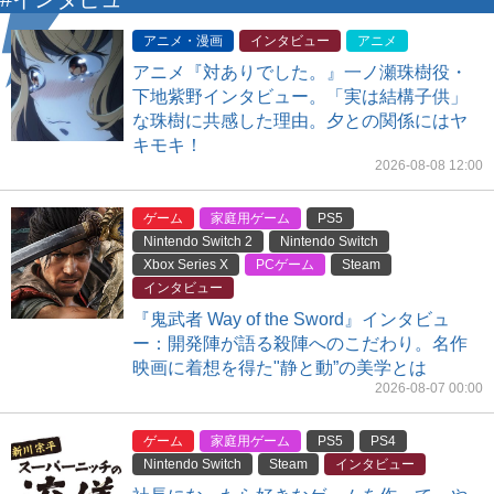
アニメ・漫画
インタビュー
アニメ
アニメ『対ありでした。』一ノ瀬珠樹役・
下地紫野インタビュー。「実は結構子供」
な珠樹に共感した理由。夕との関係にはヤ
キモキ！
2026-08-08 12:00
ゲーム
家庭用ゲーム
PS5
Nintendo Switch 2
Nintendo Switch
Xbox Series X
PCゲーム
Steam
インタビュー
『鬼武者 Way of the Sword』インタビュ
ー：開発陣が語る殺陣へのこだわり。名作
映画に着想を得た"静と動”の美学とは
2026-08-07 00:00
ゲーム
家庭用ゲーム
PS5
PS4
Nintendo Switch
Steam
インタビュー