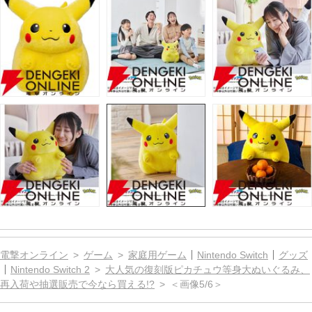
電撃オンライン
ゲーム
家庭用ゲーム
Nintendo Switch
グッズ
Nintendo Switch 2
大人気の復刻版ピカチュウ等身大ぬいぐるみ、
再入荷や抽選販売で今なら買える!?
＜画像5/6＞