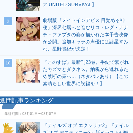
ア UNITED SURVIVAL】
劇場版『メイドインアビス 目覚める神
9
秘』深界七層へと進むリコ・レグ・ナナ
チ・ファプタの姿が描かれた本予告映像
が公開。追加キャラの声優には諸星すみ
れ、星野貴紀が決定！
『このすば』最新刊23巻。手錠で繋がれ
10
たカズマとダクネス。納税から逃れるた
め禁断の策へ…（ネタバレあり）【この
素晴らしい世界に祝福を！】
週間記事ランキング
集計期間：
08月01日〜08月07日
『テイルズ オブ エクシリア2』『テイル
1
ズ オブ デスティニー2』新イラストが解