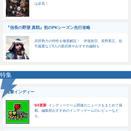
は必見！
『信長の野望 真戦』初のPKシーズン先行攻略
武田勢力の特性を徹底解説！ 伊達政宗、長野業正、佐
竹義重など8人の新武将やおすすめ編制も
特集
電撃インディー
8/4更新
インディーゲーム関連のニュースをまとめて掲
載。編集部おすすめのインディゲームのレビューなど
も。