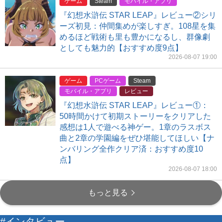
ゲーム
Steam
モバイル・アプリ
『幻想水滸伝 STAR LEAP』レビュー②シリ
ーズ初見：仲間集めが楽しすぎ。108星を集
めるほど戦術も里も豊かになるし、群像劇
としても魅力的【おすすめ度9点】
2026-08-07 19:00
ゲーム
PCゲーム
Steam
モバイル・アプリ
レビュー
『幻想水滸伝 STAR LEAP』レビュー①：
50時間かけて初期ストーリーをクリアした
感想は1人で遊べる神ゲー。1章のラスボス
曲と2章の学園編をぜひ堪能してほしい【ナ
ンバリング全作クリア済：おすすめ度10
点】
2026-08-07 18:00
もっと見る
#インタビュー