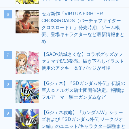
セガ新作『VIRTUA FIGHTER
6
CROSSROADS（バーチャファイター
クロスロード）』発売時期、ゲーム概
要、登場キャラクターなど最新情報まと
め
【SAO×結城さくな】コラボグッズがフ
7
ァミマで8/13発売。描き下ろしイラスト
使用のアクキー＆缶バッジが登場
【Gジェネ】『SDガンダム外伝』伝説の
8
巨人＆アルガス騎士団開催決定。報酬は
フルアーマー騎士ガンダムなど
【Gジェネ攻略】『ガンダムW』シリー
9
ズおよび『SDガンダム外伝 ジークジオ
ン編』のユニット/キャラクター調整まと