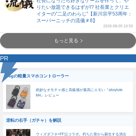
社長になったら好きなゲームを作って、や
りたい放題できるはずが!? 社長業とクリエ
イターの“二足のわらじ”【新川宗平53周年：
スーパーニッチの流儀＃8】
2026-08-05 10:50
もっと見る
PR
56gの軽量スマホコントローラー
絶妙なオモチャ感と高級感が最高にエモい『abxylute
M4』レビュー
逆転の右手（ガチャ）を解説
ウィズダフネ×FF11コラボ。朽ちた骨から蘇生する演出