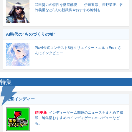
武田勢力の特性を徹底解説！ 伊達政宗、長野業正、佐
竹義重など8人の新武将やおすすめ編制も
AI時代の"ものづくりの軸"
PixAI公式コンテスト8冠クリエイター・エル（Eru）さ
んにインタビュー
特集
電撃インディー
8/4更新
インディーゲーム関連のニュースをまとめて掲
載。編集部おすすめのインディゲームのレビューなど
も。