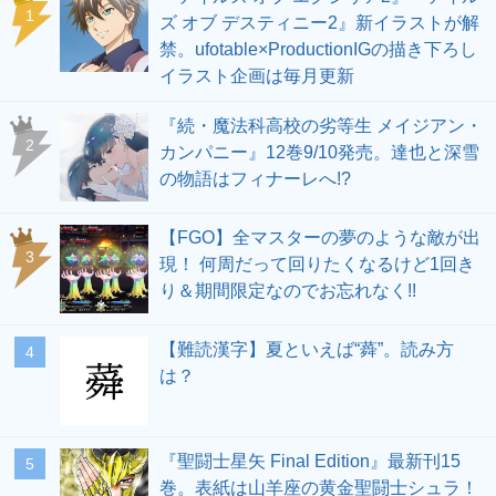
1
ズ オブ デスティニー2』新イラストが解
禁。ufotable×ProductionIGの描き下ろし
イラスト企画は毎月更新
『続・魔法科高校の劣等生 メイジアン・
2
カンパニー』12巻9/10発売。達也と深雪
の物語はフィナーレへ!?
【FGO】全マスターの夢のような敵が出
3
現！ 何周だって回りたくなるけど1回き
り＆期間限定なのでお忘れなく!!
【難読漢字】夏といえば“蕣”。読み方
4
は？
『聖闘士星矢 Final Edition』最新刊15
5
巻。表紙は山羊座の黄金聖闘士シュラ！