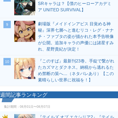
SRキャラは？【僕のヒーローアカデミ
ア UNITED SURVIVAL】
劇場版『メイドインアビス 目覚める神
9
秘』深界七層へと進むリコ・レグ・ナナ
チ・ファプタの姿が描かれた本予告映像
が公開。追加キャラの声優には諸星すみ
れ、星野貴紀が決定！
『このすば』最新刊23巻。手錠で繋がれ
10
たカズマとダクネス。納税から逃れるた
め禁断の策へ…（ネタバレあり）【この
素晴らしい世界に祝福を！】
週間記事ランキング
集計期間：
08月01日〜08月07日
『テイルズ オブ エクシリア2』『テイル