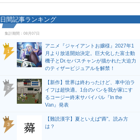
日間記事ランキング
集計期間：
08月07日
アニメ『ジャイアントお嬢様』2027年1
1
月より放送開始決定。巨大化した富士動
機子とDr.セバスチャンが描かれた大迫力
のティザービジュアルを解禁！
【新作】世界は終わったけど、車中泊ラ
2
イフは超快適。1台のバンを我が家にす
るコージー終末サバイバル『In the
Van』発表
【難読漢字】夏といえば“蕣”。読み方
3
は？