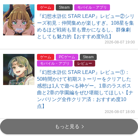
ゲーム
Steam
モバイル・アプリ
『幻想水滸伝 STAR LEAP』レビュー②シリ
ーズ初見：仲間集めが楽しすぎ。108星を集
めるほど戦術も里も豊かになるし、群像劇
としても魅力的【おすすめ度9点】
2026-08-07 19:00
ゲーム
PCゲーム
Steam
モバイル・アプリ
レビュー
『幻想水滸伝 STAR LEAP』レビュー①：
50時間かけて初期ストーリーをクリアした
感想は1人で遊べる神ゲー。1章のラスボス
曲と2章の学園編をぜひ堪能してほしい【ナ
ンバリング全作クリア済：おすすめ度10
点】
2026-08-07 18:00
もっと見る