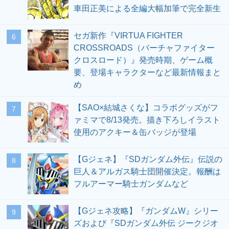
車田正美による全編大幅加筆で完全新生
セガ新作『VIRTUA FIGHTER
6
CROSSROADS（バーチャファイター
クロスロード）』発売時期、ゲーム概
要、登場キャラクターなど最新情報まと
め
【SAO×結城さくな】コラボグッズがフ
7
ァミマで8/13発売。描き下ろしイラスト
使用のアクキー＆缶バッジが登場
【Gジェネ】『SDガンダム外伝』伝説の
8
巨人＆アルガス騎士団開催決定。報酬は
フルアーマー騎士ガンダムなど
【Gジェネ攻略】『ガンダムW』シリー
9
ズおよび『SDガンダム外伝 ジークジオ