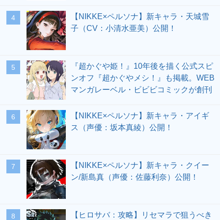
【NIKKE×ペルソナ】新キャラ・天城雪
4
子（CV：小清水亜美）公開！
『超かぐや姫！』10年後を描く公式スピ
5
ンオフ『超かぐやメシ！』も掲載。WEB
マンガレーベル・ビビビコミックが創刊
【NIKKE×ペルソナ】新キャラ・アイギ
6
ス（声優：坂本真綾）公開！
【NIKKE×ペルソナ】新キャラ・クイー
7
ン/新島真（声優：佐藤利奈）公開！
【ヒロサバ：攻略】リセマラで狙うべき
8