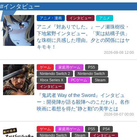
#インタビュー
アニメ・漫画
インタビュー
アニメ
アニメ『対ありでした。』一ノ瀬珠樹役・
下地紫野インタビュー。「実は結構子供」
な珠樹に共感した理由。夕との関係にはヤ
キモキ！
2026-08-08 12:00
ゲーム
家庭用ゲーム
PS5
Nintendo Switch 2
Nintendo Switch
Xbox Series X
PCゲーム
Steam
インタビュー
『鬼武者 Way of the Sword』インタビュ
ー：開発陣が語る殺陣へのこだわり。名作
映画に着想を得た"静と動”の美学とは
2026-08-07 00:00
ゲーム
家庭用ゲーム
PS5
PS4
Nintendo Switch
Steam
インタビュー