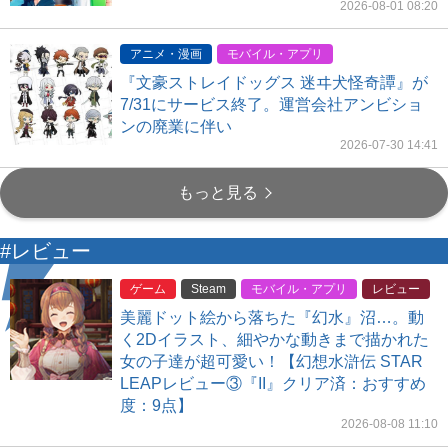
2026-08-01 08:20
アニメ・漫画
モバイル・アプリ
『文豪ストレイドッグス 迷ヰ犬怪奇譚』が
7/31にサービス終了。運営会社アンビショ
ンの廃業に伴い
2026-07-30 14:41
もっと見る
#レビュー
ゲーム
Steam
モバイル・アプリ
レビュー
美麗ドット絵から落ちた『幻水』沼…。動
く2Dイラスト、細やかな動きまで描かれた
女の子達が超可愛い！【幻想水滸伝 STAR
LEAPレビュー③『II』クリア済：おすすめ
度：9点】
2026-08-08 11:10