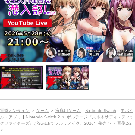
電撃オンライン
ゲーム
家庭用ゲーム
Nintendo Switch
モバイ
ル・アプリ
Nintendo Switch 2
ボルテージ『六本木サディスティッ
クファイターズ』がSwitchでフルリメイク。2026年発売
＜画像2/2
＞