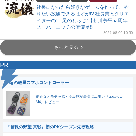
社長になったら好きなゲームを作って、や
りたい放題できるはずが!? 社長業とクリエ
イターの“二足のわらじ”【新川宗平53周年：
スーパーニッチの流儀＃8】
2026-08-05 10:50
もっと見る
PR
56gの軽量スマホコントローラー
絶妙なオモチャ感と高級感が最高にエモい『abxylute
M4』レビュー
『信長の野望 真戦』初のPKシーズン先行攻略