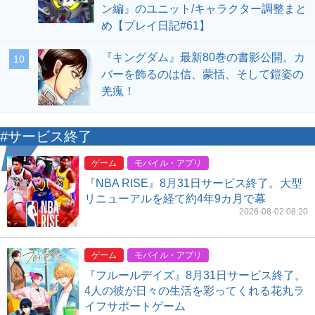
ン編』のユニット/キャラクター調整まと
め【プレイ日記#61】
『キングダム』最新80巻の書影公開。カ
10
バーを飾るのは信、蒙恬、そして鎧姿の
羌瘣！
#サービス終了
ゲーム
モバイル・アプリ
『NBA RISE』8月31日サービス終了。大型
リニューアルを経て約4年9カ月で幕
2026-08-02 08:20
ゲーム
モバイル・アプリ
『フルールデイズ』8月31日サービス終了。
4人の彼が日々の生活を彩ってくれる花丸ラ
イフサポートゲーム