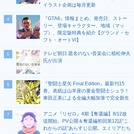
イラスト企画は毎月更新
『GTA6』情報まとめ。発売日、ストー
4
リー、登場キャラクター、地域（マッ
プ）、限定版特典を紹介【グランド・セ
フト・オートVI】
テレビ朝日 題名のない音楽会に植松伸夫
5
氏が出演
『聖闘士星矢 Final Edition』最新刊15
6
巻。表紙は山羊座の黄金聖闘士シュラ！
車田正美による全編大幅加筆で完全新生
アニメ『リゼロ』4期【奪還編】8/12放
7
送開始。PV公開＆奪還編初回第12話“こ
れからの話”あらすじ公開。エミリアたち