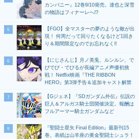
カンパニー』12巻9/10発売。達也と深雪
の物語はフィナーレへ!?
【FGO】全マスターの夢のような敵が出
5
現！ 何周だって回りたくなるけど1回き
り＆期間限定なのでお忘れなく!!
【にじさんじ】月ノ美兎、ルンルン、で
6
びでび・でびるが長編アニメ声優初挑
戦！ Netflix映画『THE RIBBON
HERO』第3弾予告＆追加キャスト解禁
【Gジェネ】『SDガンダム外伝』伝説の
7
巨人＆アルガス騎士団開催決定。報酬は
フルアーマー騎士ガンダムなど
『聖闘士星矢 Final Edition』最新刊15
8
巻。表紙は山羊座の黄金聖闘士シュラ！