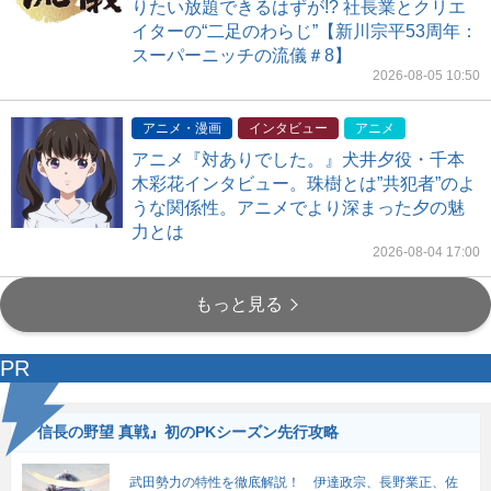
りたい放題できるはずが!? 社長業とクリエ
イターの“二足のわらじ”【新川宗平53周年：
スーパーニッチの流儀＃8】
2026-08-05 10:50
アニメ・漫画
インタビュー
アニメ
アニメ『対ありでした。』犬井夕役・千本
木彩花インタビュー。珠樹とは”共犯者”のよ
うな関係性。アニメでより深まった夕の魅
力とは
2026-08-04 17:00
もっと見る
PR
『信長の野望 真戦』初のPKシーズン先行攻略
武田勢力の特性を徹底解説！ 伊達政宗、長野業正、佐