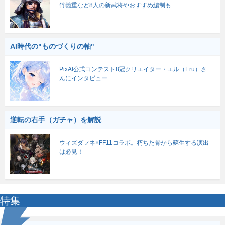
竹義重など8人の新武将やおすすめ編制も
AI時代の"ものづくりの軸"
PixAI公式コンテスト8冠クリエイター・エル（Eru）さ
んにインタビュー
逆転の右手（ガチャ）を解説
ウィズダフネ×FF11コラボ。朽ちた骨から蘇生する演出
は必見！
特集