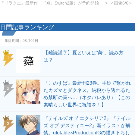
『ドラクエ』最新作（『XI』Switch2版）が予約開始！
＜画像6/6＞
日間記事ランキング
集計期間：
08月06日
【難読漢字】夏といえば“蕣”。読み方
1
は？
『このすば』最新刊23巻。手錠で繋がれ
2
たカズマとダクネス。納税から逃れるた
め禁断の策へ…（ネタバレあり）【この
素晴らしい世界に祝福を！】
『テイルズ オブ エクシリア2』『テイル
3
ズ オブ デスティニー2』新イラストが解
禁。ufotable×ProductionIGの描き下ろし