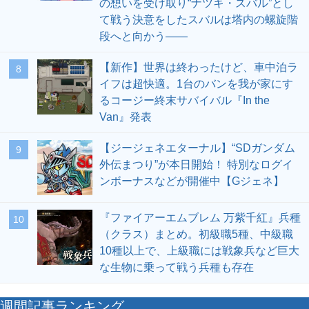
の想いを受け取り“ナツキ・スバル”とし
て戦う決意をしたスバルは塔内の螺旋階
段へと向かう――
【新作】世界は終わったけど、車中泊ラ
8
イフは超快適。1台のバンを我が家にす
るコージー終末サバイバル『In the
Van』発表
【ジージェネエターナル】“SDガンダム
9
外伝まつり”が本日開始！ 特別なログイ
ンボーナスなどが開催中【Gジェネ】
『ファイアーエムブレム 万紫千紅』兵種
10
（クラス）まとめ。初級職5種、中級職
10種以上で、上級職には戦象兵など巨大
な生物に乗って戦う兵種も存在
週間記事ランキング