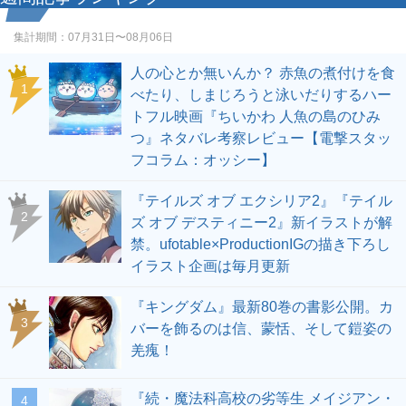
集計期間：
07月31日〜08月06日
人の心とか無いんか？ 赤魚の煮付けを食
1
べたり、しまじろうと泳いだりするハー
トフル映画『ちいかわ 人魚の島のひみ
つ』ネタバレ考察レビュー【電撃スタッ
フコラム：オッシー】
『テイルズ オブ エクシリア2』『テイル
2
ズ オブ デスティニー2』新イラストが解
禁。ufotable×ProductionIGの描き下ろし
イラスト企画は毎月更新
『キングダム』最新80巻の書影公開。カ
3
バーを飾るのは信、蒙恬、そして鎧姿の
羌瘣！
『続・魔法科高校の劣等生 メイジアン・
4