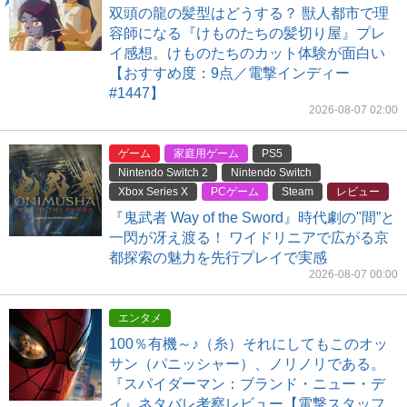
双頭の龍の髪型はどうする？ 獣人都市で理
容師になる『けものたちの髪切り屋』プレ
イ感想。けものたちのカット体験が面白い
【おすすめ度：9点／電撃インディー
#1447】
2026-08-07 02:00
ゲーム
家庭用ゲーム
PS5
Nintendo Switch 2
Nintendo Switch
Xbox Series X
PCゲーム
Steam
レビュー
『鬼武者 Way of the Sword』時代劇の"間”と
一閃が冴え渡る！ ワイドリニアで広がる京
都探索の魅力を先行プレイで実感
2026-08-07 00:00
エンタメ
100％有機～♪（糸）それにしてもこのオッ
サン（パニッシャー）、ノリノリである。
『スパイダーマン：ブランド・ニュー・デ
イ』ネタバレ考察レビュー【電撃スタッフ