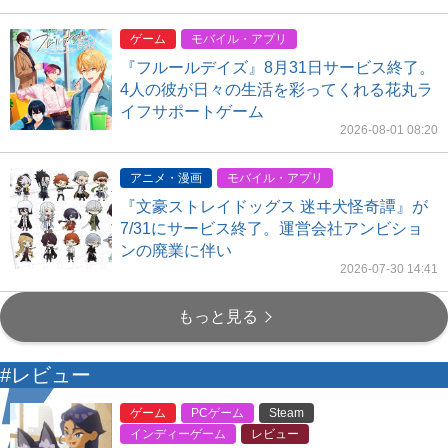
ゲーム
モバイル・アプリ
『フルールデイズ』8月31日サービス終了。
4人の彼が日々の生活を彩ってくれる花丸ラ
イフサポートゲーム
2026-08-01 08:20
アニメ・漫画
モバイル・アプリ
『文豪ストレイドッグス 迷ヰ犬怪奇譚』が
7/31にサービス終了。運営会社アンビショ
ンの廃業に伴い
2026-07-30 14:41
もっと見る
#レビュー
ゲーム
PCゲーム
Steam
インディーゲーム
レビュー