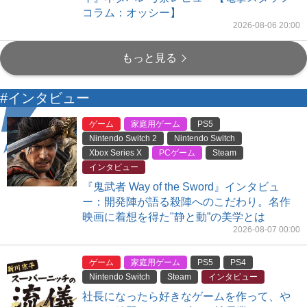
コラム：オッシー】
2026-08-06 20:00
もっと見る
#インタビュー
ゲーム
家庭用ゲーム
PS5
Nintendo Switch 2
Nintendo Switch
Xbox Series X
PCゲーム
Steam
インタビュー
『鬼武者 Way of the Sword』インタビュ
ー：開発陣が語る殺陣へのこだわり。名作
映画に着想を得た"静と動”の美学とは
2026-08-07 00:00
ゲーム
家庭用ゲーム
PS5
PS4
Nintendo Switch
Steam
インタビュー
社長になったら好きなゲームを作って、や