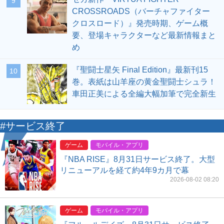
9
CROSSROADS（バーチャファイター
クロスロード）』発売時期、ゲーム概
要、登場キャラクターなど最新情報まと
め
『聖闘士星矢 Final Edition』最新刊15
10
巻。表紙は山羊座の黄金聖闘士シュラ！
車田正美による全編大幅加筆で完全新生
#サービス終了
ゲーム
モバイル・アプリ
『NBA RISE』8月31日サービス終了。大型
リニューアルを経て約4年9カ月で幕
2026-08-02 08:20
ゲーム
モバイル・アプリ