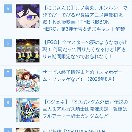
【にじさんじ】月ノ美兎、ルンルン、で
5
びでび・でびるが長編アニメ声優初挑
戦！ Netflix映画『THE RIBBON
HERO』第3弾予告＆追加キャスト解禁
【FGO】全マスターの夢のような敵が出
6
現！ 何周だって回りたくなるけど1回き
り＆期間限定なのでお忘れなく!!
サービス終了情報まとめ（スマホゲー
7
ム・ソシャゲなど）【2026年8月】
【Gジェネ】『SDガンダム外伝』伝説の
8
巨人＆アルガス騎士団開催決定。報酬は
フルアーマー騎士ガンダムなど
セガ新作『VIRTUA FIGHTER