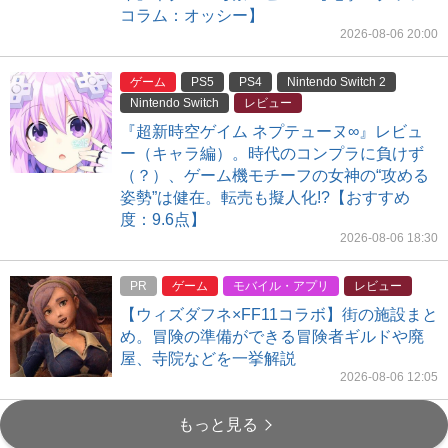
コラム：オッシー】
2026-08-06 20:00
ゲーム
PS5
PS4
Nintendo Switch 2
Nintendo Switch
レビュー
『超新時空ゲイム ネプテューヌ∞』レビュ
ー（キャラ編）。時代のコンプラに負けず
（？）、ゲーム機モチーフの女神の“攻める
姿勢”は健在。転売も擬人化!?【おすすめ
度：9.6点】
2026-08-06 18:30
PR
ゲーム
モバイル・アプリ
レビュー
【ウィズダフネ×FF11コラボ】街の施設まと
め。冒険の準備ができる冒険者ギルドや廃
屋、寺院などを一挙解説
2026-08-06 12:05
もっと見る