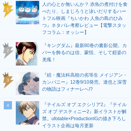
人の心とか無いんか？ 赤魚の煮付けを食
1
べたり、しまじろうと泳いだりするハー
トフル映画『ちいかわ 人魚の島のひみ
つ』ネタバレ考察レビュー【電撃スタッ
フコラム：オッシー】
『キングダム』最新80巻の書影公開。カ
2
バーを飾るのは信、蒙恬、そして鎧姿の
羌瘣！
『続・魔法科高校の劣等生 メイジアン・
3
カンパニー』12巻9/10発売。達也と深雪
の物語はフィナーレへ!?
『テイルズ オブ エクシリア2』『テイル
4
ズ オブ デスティニー2』新イラストが解
禁。ufotable×ProductionIGの描き下ろし
イラスト企画は毎月更新