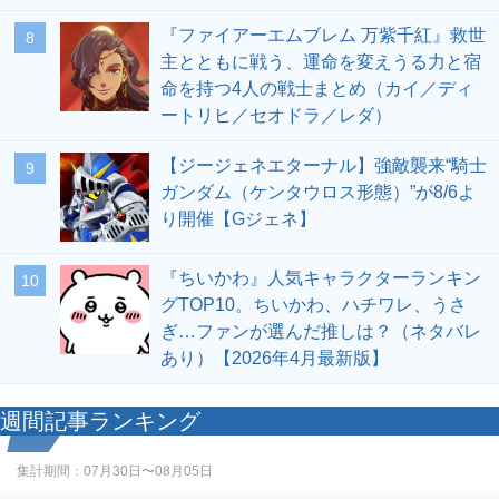
『ファイアーエムブレム 万紫千紅』救世
8
主とともに戦う、運命を変えうる力と宿
命を持つ4人の戦士まとめ（カイ／ディ
ートリヒ／セオドラ／レダ）
【ジージェネエターナル】強敵襲来“騎士
9
ガンダム（ケンタウロス形態）”が8/6よ
り開催【Gジェネ】
『ちいかわ』人気キャラクターランキン
10
グTOP10。ちいかわ、ハチワレ、うさ
ぎ…ファンが選んだ推しは？（ネタバレ
あり）【2026年4月最新版】
週間記事ランキング
集計期間：
07月30日〜08月05日