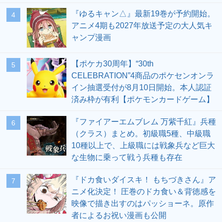
『ゆるキャン△』最新19巻が予約開始。
4
アニメ4期も2027年放送予定の大人気キ
ャンプ漫画
【ポケカ30周年】“30th
5
CELEBRATION”4商品のポケセンオンラ
イン抽選受付が8月10日開始。本人認証
済み枠が有利【ポケモンカードゲーム】
『ファイアーエムブレム 万紫千紅』兵種
6
（クラス）まとめ。初級職5種、中級職
10種以上で、上級職には戦象兵など巨大
な生物に乗って戦う兵種も存在
『ドカ食いダイスキ！ もちづきさん』ア
7
ニメ化決定！ 圧巻のドカ食い＆背徳感を
映像で描き出すのはパッショーネ。原作
者によるお祝い漫画も公開