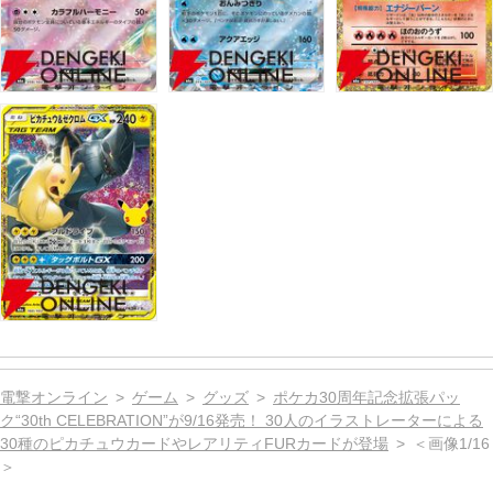
電撃オンライン
ゲーム
グッズ
ポケカ30周年記念拡張パッ
ク“30th CELEBRATION”が9/16発売！ 30人のイラストレーターによる
30種のピカチュウカードやレアリティFURカードが登場
＜画像1/16
＞