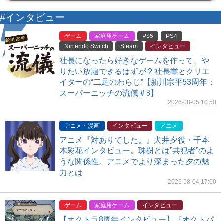
#インタビュー
ゲーム
家庭用ゲーム
PS5
PS4
Nintendo Switch
Steam
インタビュー
社長になったら好きなゲームを作って、や
りたい放題できるはずが!? 社長業とクリエ
イターの“二足のわらじ”【新川宗平53周年：
スーパーニッチの流儀＃8】
2026-08-05 10:50
アニメ・漫画
インタビュー
アニメ
アニメ『対ありでした。』犬井夕役・千本
木彩花インタビュー。珠樹とは”共犯者”のよ
うな関係性。アニメでより深まった夕の魅
力とは
2026-08-04 17:00
ゲーム
家庭用ゲーム
インタビュー
【オクトラ8周年インタビュー】『オクトパ