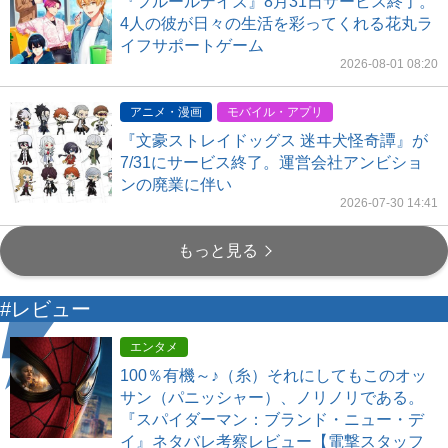
『フルールデイズ』8月31日サービス終了。
4人の彼が日々の生活を彩ってくれる花丸ラ
イフサポートゲーム
2026-08-01 08:20
アニメ・漫画
モバイル・アプリ
『文豪ストレイドッグス 迷ヰ犬怪奇譚』が
7/31にサービス終了。運営会社アンビショ
ンの廃業に伴い
2026-07-30 14:41
もっと見る
#レビュー
エンタメ
100％有機～♪（糸）それにしてもこのオッ
サン（パニッシャー）、ノリノリである。
『スパイダーマン：ブランド・ニュー・デ
イ』ネタバレ考察レビュー【電撃スタッフ