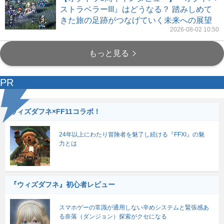
ストラベラーIII』はどうなる？ 踏みしめて
きた旅の足跡がつなげていく未来への展望
2026-08-02 10:50
もっと見る
PR
ウィズダフネ×FF11コラボ！
24年以上にわたり冒険者を魅了し続ける『FFXI』の魅
力とは
『ウィズダフネ』初心者レビュー
スマホゲーの常識が通用しない辛めシステムと緊張感あ
る奈落（ダンジョン）探索がクセになる