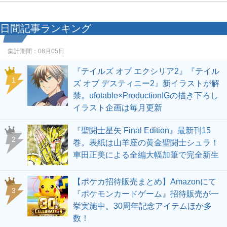
日間記事ランキング
集計期間：
08月05日
『テイルズ オブ エクシリア2』『テイル
1
ズ オブ デスティニー2』新イラストが解
禁。ufotable×ProductionIGの描き下ろし
イラスト企画は毎月更新
『聖闘士星矢 Final Edition』最新刊15
2
巻。表紙は山羊座の黄金聖闘士シュラ！
車田正美による全編大幅加筆で完全新生
【ポケカ招待販売まとめ】Amazonにて
3
『ポケモンカードゲーム』招待販売が一
挙実施中。30周年記念アイテムほか多
数！