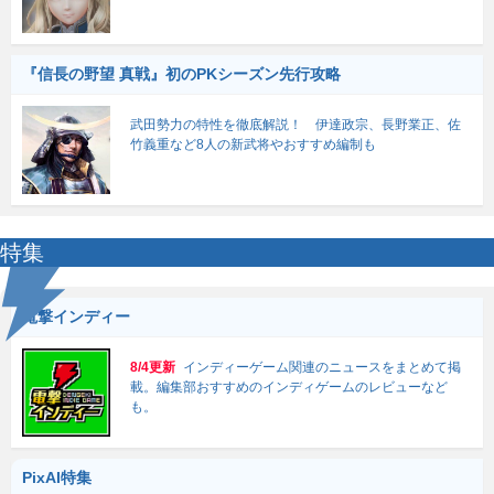
『信長の野望 真戦』初のPKシーズン先行攻略
武田勢力の特性を徹底解説！ 伊達政宗、長野業正、佐
竹義重など8人の新武将やおすすめ編制も
特集
電撃インディー
8/4更新
インディーゲーム関連のニュースをまとめて掲
載。編集部おすすめのインディゲームのレビューなど
も。
PixAI特集