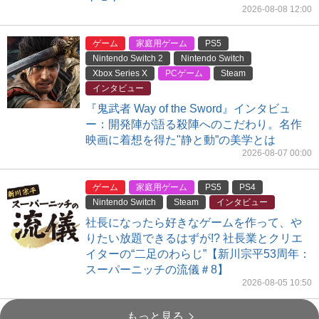
2026-08-08 12:00
ゲーム
家庭用ゲーム
PS5
Nintendo Switch 2
Nintendo Switch
Xbox Series X
PCゲーム
Steam
インタビュー
『鬼武者 Way of the Sword』インタビュ
ー：開発陣が語る殺陣へのこだわり。名作
映画に着想を得た"静と動”の美学とは
2026-08-07 00:00
ゲーム
家庭用ゲーム
PS5
PS4
Nintendo Switch
Steam
インタビュー
社長になったら好きなゲームを作って、や
りたい放題できるはずが!? 社長業とクリエ
イターの“二足のわらじ”【新川宗平53周年：
スーパーニッチの流儀＃8】
2026-08-05 10:50
もっと見る