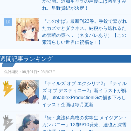
が公開。追加キャラの声優には諸星すみ
れ、星野貴紀が決定！
『このすば』最新刊23巻。手錠で繋がれ
10
たカズマとダクネス。納税から逃れるた
め禁断の策へ…（ネタバレあり）【この
素晴らしい世界に祝福を！】
週間記事ランキング
集計期間：
08月01日〜08月07日
『テイルズ オブ エクシリア2』『テイル
1
ズ オブ デスティニー2』新イラストが解
禁。ufotable×ProductionIGの描き下ろし
イラスト企画は毎月更新
『続・魔法科高校の劣等生 メイジアン・
2
カンパニー』12巻9/10発売。達也と深雪