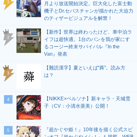
1
月より放送開始決定。巨大化した富士動
機子とDr.セバスチャンが描かれた大迫力
のティザービジュアルを解禁！
【新作】世界は終わったけど、車中泊ラ
2
イフは超快適。1台のバンを我が家にす
るコージー終末サバイバル『In the
Van』発表
【難読漢字】夏といえば“蕣”。読み方
3
は？
【NIKKE×ペルソナ】新キャラ・天城雪
4
子（CV：小清水亜美）公開！
『超かぐや姫！』10年後を描く公式スピ
5
ンオフ『超かぐやメシ！』も掲載。WEB