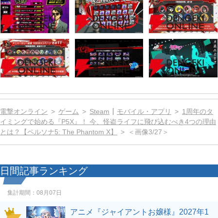
電撃オンライン
ゲーム
Steam
モバイル・アプリ
1周年のタ
イミングで始める『P5X』！ 今、怪盗ライフに飛び込むべき4つの理由
とは？【ペルソナ5: The Phantom X】
＜画像3/27＞
日間記事ランキング
集計期間：
08月07日
アニメ『ジャイアントお嬢様』2027年1