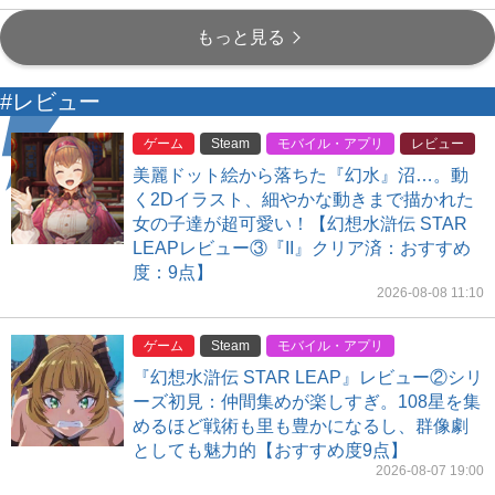
もっと見る
#レビュー
ゲーム
Steam
モバイル・アプリ
レビュー
美麗ドット絵から落ちた『幻水』沼…。動
く2Dイラスト、細やかな動きまで描かれた
女の子達が超可愛い！【幻想水滸伝 STAR
LEAPレビュー③『II』クリア済：おすすめ
度：9点】
2026-08-08 11:10
ゲーム
Steam
モバイル・アプリ
『幻想水滸伝 STAR LEAP』レビュー②シリ
ーズ初見：仲間集めが楽しすぎ。108星を集
めるほど戦術も里も豊かになるし、群像劇
としても魅力的【おすすめ度9点】
2026-08-07 19:00