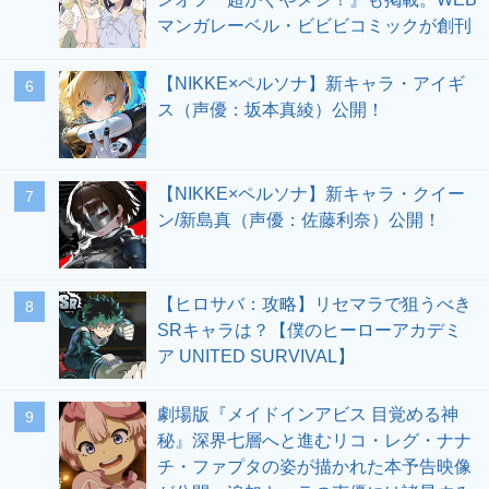
マンガレーベル・ビビビコミックが創刊
【NIKKE×ペルソナ】新キャラ・アイギ
6
ス（声優：坂本真綾）公開！
【NIKKE×ペルソナ】新キャラ・クイー
7
ン/新島真（声優：佐藤利奈）公開！
【ヒロサバ：攻略】リセマラで狙うべき
8
SRキャラは？【僕のヒーローアカデミ
ア UNITED SURVIVAL】
劇場版『メイドインアビス 目覚める神
9
秘』深界七層へと進むリコ・レグ・ナナ
チ・ファプタの姿が描かれた本予告映像