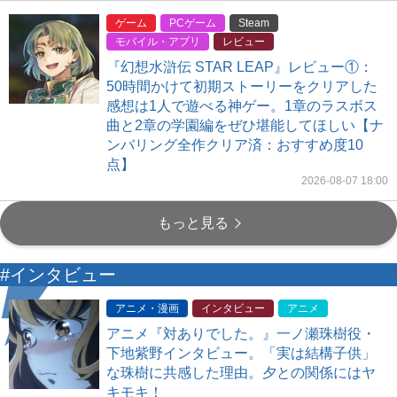
ゲーム
PCゲーム
Steam
モバイル・アプリ
レビュー
『幻想水滸伝 STAR LEAP』レビュー①：
50時間かけて初期ストーリーをクリアした
感想は1人で遊べる神ゲー。1章のラスボス
曲と2章の学園編をぜひ堪能してほしい【ナ
ンバリング全作クリア済：おすすめ度10
点】
2026-08-07 18:00
もっと見る
#インタビュー
アニメ・漫画
インタビュー
アニメ
アニメ『対ありでした。』一ノ瀬珠樹役・
下地紫野インタビュー。「実は結構子供」
な珠樹に共感した理由。夕との関係にはヤ
キモキ！