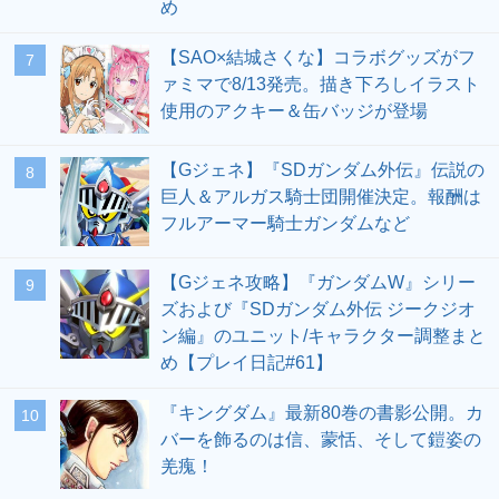
め
【SAO×結城さくな】コラボグッズがフ
7
ァミマで8/13発売。描き下ろしイラスト
使用のアクキー＆缶バッジが登場
【Gジェネ】『SDガンダム外伝』伝説の
8
巨人＆アルガス騎士団開催決定。報酬は
フルアーマー騎士ガンダムなど
【Gジェネ攻略】『ガンダムW』シリー
9
ズおよび『SDガンダム外伝 ジークジオ
ン編』のユニット/キャラクター調整まと
め【プレイ日記#61】
『キングダム』最新80巻の書影公開。カ
10
バーを飾るのは信、蒙恬、そして鎧姿の
羌瘣！