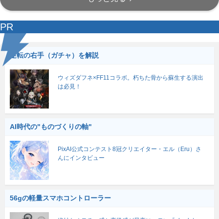
PR
逆転の右手（ガチャ）を解説
ウィズダフネ×FF11コラボ。朽ちた骨から蘇生する演出
は必見！
AI時代の"ものづくりの軸"
PixAI公式コンテスト8冠クリエイター・エル（Eru）さ
んにインタビュー
56gの軽量スマホコントローラー