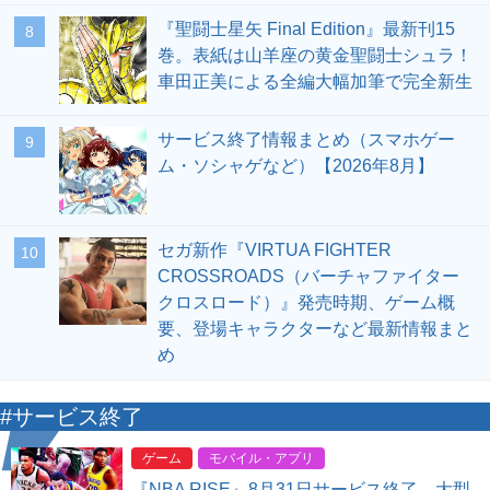
『聖闘士星矢 Final Edition』最新刊15
8
巻。表紙は山羊座の黄金聖闘士シュラ！
車田正美による全編大幅加筆で完全新生
サービス終了情報まとめ（スマホゲー
9
ム・ソシャゲなど）【2026年8月】
セガ新作『VIRTUA FIGHTER
10
CROSSROADS（バーチャファイター
クロスロード）』発売時期、ゲーム概
要、登場キャラクターなど最新情報まと
め
#サービス終了
ゲーム
モバイル・アプリ
『NBA RISE』8月31日サービス終了。大型