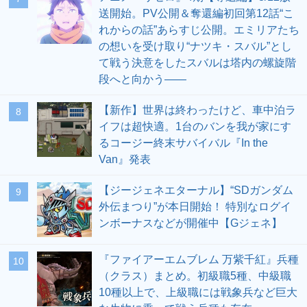
送開始。PV公開＆奪還編初回第12話“こ
れからの話”あらすじ公開。エミリアたち
の想いを受け取り“ナツキ・スバル”とし
て戦う決意をしたスバルは塔内の螺旋階
段へと向かう――
【新作】世界は終わったけど、車中泊ラ
8
イフは超快適。1台のバンを我が家にす
るコージー終末サバイバル『In the
Van』発表
【ジージェネエターナル】“SDガンダム
9
外伝まつり”が本日開始！ 特別なログイ
ンボーナスなどが開催中【Gジェネ】
『ファイアーエムブレム 万紫千紅』兵種
10
（クラス）まとめ。初級職5種、中級職
10種以上で、上級職には戦象兵など巨大