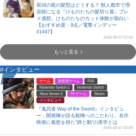
双頭の龍の髪型はどうする？ 獣人都市で理
容師になる『けものたちの髪切り屋』プレ
イ感想。けものたちのカット体験が面白い
【おすすめ度：9点／電撃インディー
#1447】
2026-08-07 02:00
もっと見る
#インタビュー
ゲーム
家庭用ゲーム
PS5
Nintendo Switch 2
Nintendo Switch
Xbox Series X
PCゲーム
Steam
インタビュー
『鬼武者 Way of the Sword』インタビュ
ー：開発陣が語る殺陣へのこだわり。名作
映画に着想を得た"静と動”の美学とは
2026-08-07 00:00