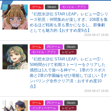
ゲーム
Steam
モバイル・アプリ
『幻想水滸伝 STAR LEAP』レビュー②シリ
ーズ初見：仲間集めが楽しすぎ。108星を集
めるほど戦術も里も豊かになるし、群像劇
としても魅力的【おすすめ度9点】
2026-08-07 19:00
ゲーム
PCゲーム
Steam
モバイル・アプリ
レビュー
『幻想水滸伝 STAR LEAP』レビュー①：
50時間かけて初期ストーリーをクリアした
感想は1人で遊べる神ゲー。1章のラスボス
曲と2章の学園編をぜひ堪能してほしい【ナ
ンバリング全作クリア済：おすすめ度10
点】
2026-08-07 18:00
ゲーム
PCゲーム
Steam
インディーゲーム
レビュー