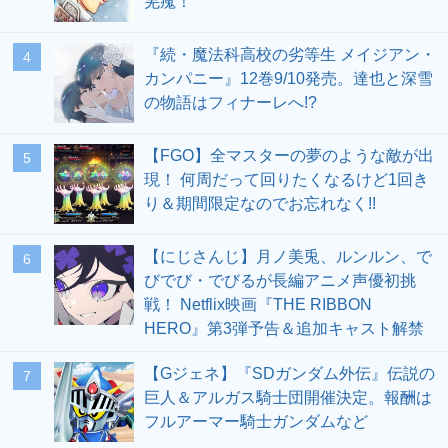
羌瘣！
『続・魔法科高校の劣等生 メイジアン・
4
カンパニー』12巻9/10発売。達也と深雪
の物語はフィナーレへ!?
【FGO】全マスターの夢のような敵が出
5
現！ 何周だって回りたくなるけど1回き
り＆期間限定なのでお忘れなく!!
【にじさんじ】月ノ美兎、ルンルン、で
6
びでび・でびるが長編アニメ声優初挑
戦！ Netflix映画『THE RIBBON
HERO』第3弾予告＆追加キャスト解禁
【Gジェネ】『SDガンダム外伝』伝説の
7
巨人＆アルガス騎士団開催決定。報酬は
フルアーマー騎士ガンダムなど