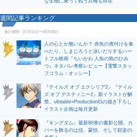
な生物に乗って戦う兵種も存在
週間記事ランキング
集計期間：
07月31日〜08月06日
人の心とか無いんか？ 赤魚の煮付けを食
1
べたり、しまじろうと泳いだりするハー
トフル映画『ちいかわ 人魚の島のひみ
つ』ネタバレ考察レビュー【電撃スタッ
フコラム：オッシー】
『テイルズ オブ エクシリア2』『テイル
2
ズ オブ デスティニー2』新イラストが解
禁。ufotable×ProductionIGの描き下ろし
イラスト企画は毎月更新
『キングダム』最新80巻の書影公開。カ
3
バーを飾るのは信、蒙恬、そして鎧姿の