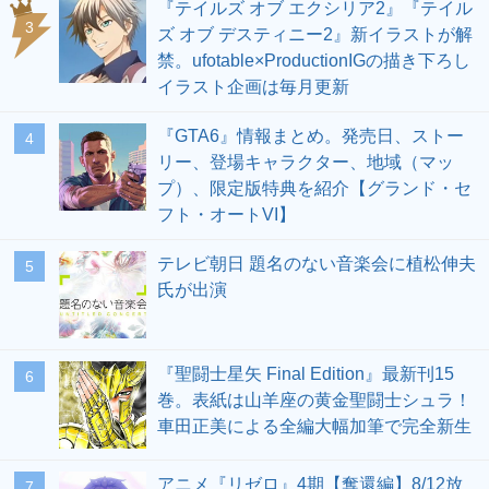
『テイルズ オブ エクシリア2』『テイル
3
ズ オブ デスティニー2』新イラストが解
禁。ufotable×ProductionIGの描き下ろし
イラスト企画は毎月更新
『GTA6』情報まとめ。発売日、ストー
4
リー、登場キャラクター、地域（マッ
プ）、限定版特典を紹介【グランド・セ
フト・オートVI】
テレビ朝日 題名のない音楽会に植松伸夫
5
氏が出演
『聖闘士星矢 Final Edition』最新刊15
6
巻。表紙は山羊座の黄金聖闘士シュラ！
車田正美による全編大幅加筆で完全新生
アニメ『リゼロ』4期【奪還編】8/12放
7