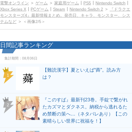
電撃オンライン
ゲーム
家庭用ゲーム
PS5
Nintendo Switch
Xbox Series X
PCゲーム
Steam
Nintendo Switch 2
『ドラクエ
モンスターズ4』最新情報まとめ。発売日、キャラ、モンスター、シス
テムなど
＜画像2/5＞
日間記事ランキング
集計期間：
08月06日
【難読漢字】夏といえば“蕣”。読み方
1
は？
『このすば』最新刊23巻。手錠で繋がれ
2
たカズマとダクネス。納税から逃れるた
め禁断の策へ…（ネタバレあり）【この
素晴らしい世界に祝福を！】