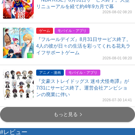
リニューアルを経て約4年9カ月で幕
2026-08-02 08:20
ゲーム
モバイル・アプリ
『フルールデイズ』8月31日サービス終了。
4人の彼が日々の生活を彩ってくれる花丸ラ
イフサポートゲーム
2026-08-01 08:20
アニメ・漫画
モバイル・アプリ
『文豪ストレイドッグス 迷ヰ犬怪奇譚』が
7/31にサービス終了。運営会社アンビショ
ンの廃業に伴い
2026-07-30 14:41
もっと見る
#レビュー