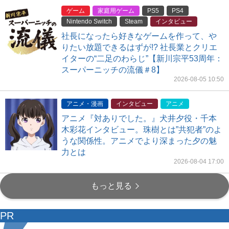
ゲーム
家庭用ゲーム
PS5
PS4
Nintendo Switch
Steam
インタビュー
社長になったら好きなゲームを作って、や
りたい放題できるはずが!? 社長業とクリエ
イターの“二足のわらじ”【新川宗平53周年：
スーパーニッチの流儀＃8】
2026-08-05 10:50
アニメ・漫画
インタビュー
アニメ
アニメ『対ありでした。』犬井夕役・千本
木彩花インタビュー。珠樹とは”共犯者”のよ
うな関係性。アニメでより深まった夕の魅
力とは
2026-08-04 17:00
もっと見る
PR