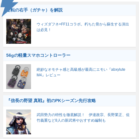
逆転の右手（ガチャ）を解説
ウィズダフネ×FF11コラボ。朽ちた骨から蘇生する演出
は必見！
56gの軽量スマホコントローラー
絶妙なオモチャ感と高級感が最高にエモい『abxylute
M4』レビュー
『信長の野望 真戦』初のPKシーズン先行攻略
武田勢力の特性を徹底解説！ 伊達政宗、長野業正、佐
竹義重など8人の新武将やおすすめ編制も